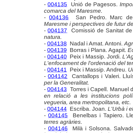
-
004135
Unió de Pagesos.
Impor
comarca del Maresme.
-
004136
San Pedro. Marc d
Maresme i perspectives de futur d
-
004137
Comissió de Sanitat de
natura.
-
004138
Nadal i Amat. Antoni.
Agr
-
004139
Borras i Plana. Agapit.
Ec
-
004140
Peix i Massip. Jordi.
L'Ag
L'enfocament de l'ordenació del terr
-
004141
Peix i Massip. Andreu.
U
-
004142
Cantallops i Valeri. Llu
per la Generalitat.
-
004143
Torres i Capell. Manuel 
en relació a les institucions pol
vegueria, area mertropolitana, etc.
-
004144
Escriba. Joan.
L'Urbà i el
-
004145
Benelbas i Tapiero. Ll
terres agràries.
-
004146
Milà i Solsona. Salvad