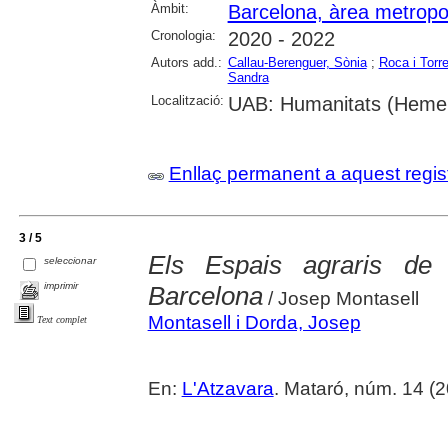
Àmbit:
Barcelona, àrea metropo
Cronologia:
2020 - 2022
Autors add.:
Callau-Berenguer, Sònia
;
Roca i Torr
Sandra
Localització:
UAB: Humanitats (Heme
Enllaç permanent a aquest regis
3 / 5
Els Espais agraris de 
seleccionar
imprimir
Barcelona
/ Josep Montasell
Montasell i Dorda, Josep
Text complet
En:
L'Atzavara
. Mataró, núm. 14 (2