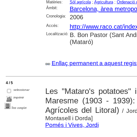
Matèries:
Sòl agrícola
;
Agricultura
;
Ordenació de
Àmbit:
Barcelona, àrea metropo
Cronologia:
2006
Accés:
http://www.raco.cat/inde
Localització:
B. Bon Pastor (Sant An
(Mataró)
Enllaç permanent a aquest regis
4 / 5
Les "Mataro's potatoes" i
seleccionar
imprimir
Maresme (1903 - 1939): 
Agrícoles del Litoral)
Text complet
/ Jord
Montasell i Dorda]
Pomés i Vives, Jordi