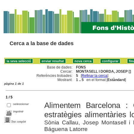
Cerca a la base de dades
Base de dades:
FONS
Cercar:
MONTASELL I DORDA, JOSEP []
Referències trobades:
5
[
Refinar la cerca
]
Mostrant:
1 .. 5
en el format [
Estàndard
]
pàgina 1 de 1
1 / 5
Alimentem Barcelona : 
seleccionar
imprimir
estratègies alimentàries l
Sònia Callau, Josep Montasell i
Text complet
Báguena Latorre