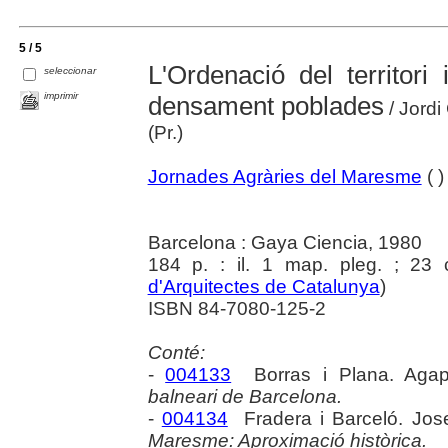
5 / 5
L'Ordenació del territori
seleccionar
imprimir
densament poblades
/ Jordi
(Pr.)
Jornades Agràries del Maresme
( )
Barcelona : Gaya Ciencia, 1980
184 p. : il. 1 map. pleg. ; 23
d'Arquitectes de Catalunya
)
ISBN 84-7080-125-2
Conté:
-
004133
Borras i Plana. Agap
balneari de Barcelona.
-
004134
Fradera i Barceló. Jo
Maresme: Aproximació històrica.