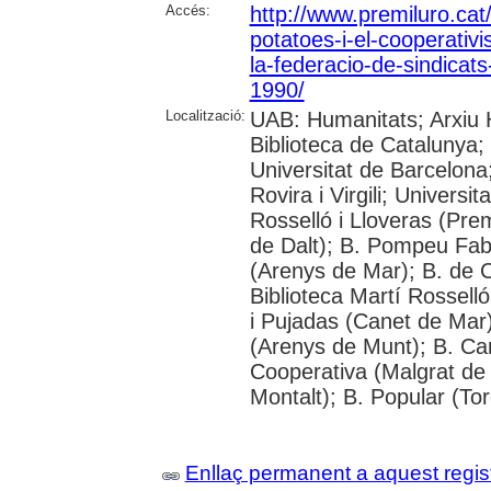
Accés:
http://www.premiluro.cat/
potatoes-i-el-cooperati
la-federacio-de-sindicats-
1990/
Localització:
UAB: Humanitats; Arxiu H
Biblioteca de Catalunya;
Universitat de Barcelona;
Rovira i Virgili; Univers
Rosselló i Lloveras (Pre
de Dalt); B. Pompeu Fabr
(Arenys de Mar); B. de C
Biblioteca Martí Rossell
i Pujadas (Canet de Mar);
(Arenys de Munt); B. Can
Cooperativa (Malgrat de
Montalt); B. Popular (To
Enllaç permanent a aquest regis