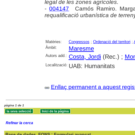
legal de les zones agrícoles.
-
004147
Camós Ramiro. Marga
requalificació urbanística de terreny
Matèries:
Congressos
;
Ordenació del territori
;
Àmbit:
Maresme
Autors add.:
Costa, Jordi
(Rec.) ;
Mon
Localització:
UAB: Humanitats
Enllaç permanent a aquest regis
pàgina 1 de 1
Refinar la cerca
Base de dades
FONS : Formulari avançat