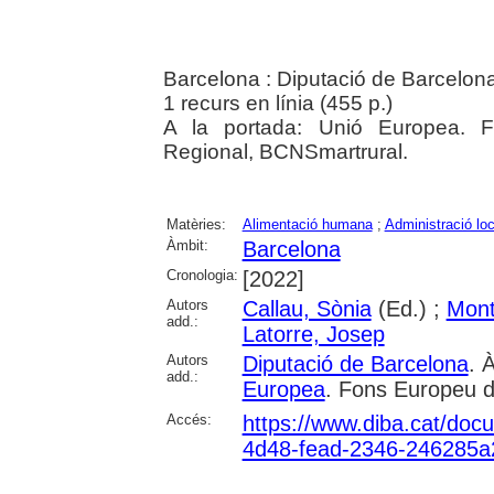
Barcelona : Diputació de Barcelon
1 recurs en línia (455 p.)
A la portada: Unió Europea. 
Regional, BCNSmartrural.
Matèries:
Alimentació humana
;
Administració loc
Àmbit:
Barcelona
Cronologia:
[2022]
Autors
Callau, Sònia
(Ed.) ;
Mont
add.:
Latorre, Josep
Autors
Diputació de Barcelona
. 
add.:
Europea
. Fons Europeu 
Accés:
https://www.diba.cat/do
4d48-fead-2346-246285