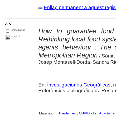
Enllaç permanent a aquest regis
2 / 5
How to guarantee food
seleccionar
imprimir
Rethinking local food syst
agents' behaviour : The 
Metropolitan Region
/ Sònia
Josep Montasell-Dorda, Sandra Ri
En:
Investigaciones Geográficas
, 
Referències bibliogràfiques. Resum
Matèries:
Pandèmies
;
COVID - 19
;
Abastament