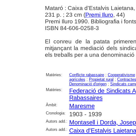
Mataró : Caixa d'Estalvis Laietana
231 p. ; 23 cm (
Premi Iluro
, 44)
Premi Iluro 1990. Bibliografia i fonts
ISBN 84-606-0258-3
El conreu de la patata primere
mitjançant la mediació dels sindic
els treballs per a una denominació
Matèries:
Conflicte rabassaire
;
Cooperativisme
agrícoles
;
Propietat rural
;
Contractes
Denominació d'origen
;
Sindicats cam
Matèries:
Federació de Sindicats Ag
Rabassaires
Àmbit:
Maresme
Cronologia:
1903 - 1939
Autors add.:
Montasell i Dorda, Josep
Autors add.:
Caixa d'Estalvis Laietan