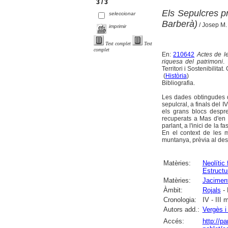
3 / 3
Els Sepulcres pr
seleccionar
Barberà)
/ Josep M. 
imprimir
Text complet
Text
complet
En:
210642
Actes de l
riquesa del patrimoni
.
Territori i Sostenibilitat
(
Història
)
Bibliografia.
Les dades obtingudes de
sepulcral, a finals del IV
els grans blocs despre
recuperats a Mas d'en 
parlant, a l'inici de la
En el context de les 
muntanya, prèvia al des
Matèries:
Neolític 
Estructu
Matèries:
Jaciment
Àmbit:
Rojals
- 
Cronologia:
IV - III 
Autors add.:
Vergès i
Accés:
http://p