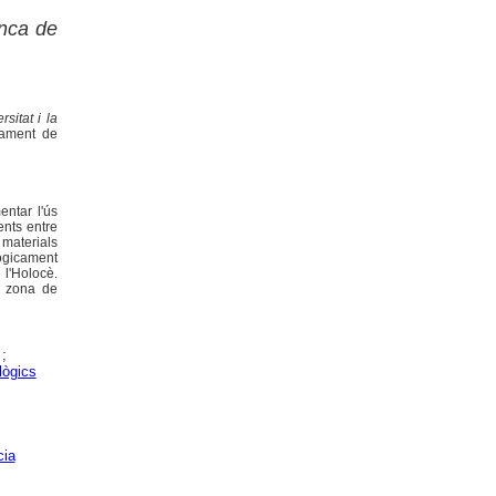
onca de
sitat i la
tament de
entar l'ús
tents entre
materials
lògicament
 l'Holocè.
n zona de
;
lògics
cia