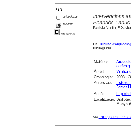
2 / 3
Intervencions ar
seleccionar
Penedès : nous a
imprimir
Patricia Martín, F. Xavi
Text complet
En:
Tribuna d'arqueolog
Bibliografia.
Matèries:
Arqueolo
ceràmiq
Àmbit:
Vilafran
Cronologia:
2008 - 2
Autors add.:
Esteve i
Jornet i 
Accés:
http://h
Localització:
Bibliote
Manyà (
Enllaç permanent a 