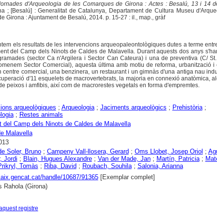
ornades d'Arqueologia de les Comarques de Girona : Actes : Besalú, 13 i 14 d
ona ; [Besalú] : Generalitat de Catalunya, Departament de Cultura Museu d'Arque
de Girona : Ajuntament de Besalú, 2014. p. 15-27 : il., map., gràf
ntem els resultats de les intervencions arqueopaleontològiques dutes a terme entr
ment del Camp dels Ninots de Caldes de Malavella. Durant aquests dos anys s'han
gramades (sector Ca n'Argilera i Sector Can Cateura) i una de preventiva (C/ St
omenem Sector Comercial), aquesta última amb motiu de reforma, urbanització i 
n centre comercial, una benzinera, un restaurant i un gimnàs d'una antiga nau indus
ecuperació d'11 esquelets de macrovertebrats, la majoria en connexió anatòmica, al
 de peixos i amfibis, així com de macrorestes vegetals en forma d'empremtes.
ions arqueològiques
;
Arqueologia
;
Jaciments arqueològics
;
Prehistòria
;
logia
;
Restes animals
 del Camp dels Ninots de Caldes de Malavella
e Malavella
013
e Soler, Bruno
;
Campeny Vall-llosera, Gerard
;
Oms Llobet, Josep Oriol
;
Ag
, Jordi
;
Blain, Hugues Alexandre
;
Van der Made, Jan
;
Martín, Patricia
;
Mat
Prikryl, Tomàs
;
Riba, David
;
Roubach, Souhila
;
Salonia, Arianna
alaix.gencat.cat/handle/10687/91365
[Exemplar complet]
s Rahola (Girona)
aquest registre