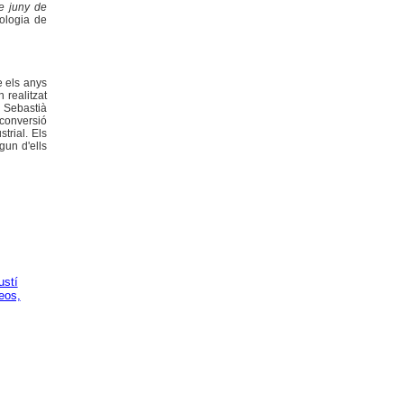
e juny de
ologia de
e els anys
 realitzat
. Sebastià
conversió
trial. Els
gun d'ells
ustí
eos,