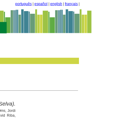
português
|
español
|
english
|
français
|
elva).
ms, Jordi
vid Riba,