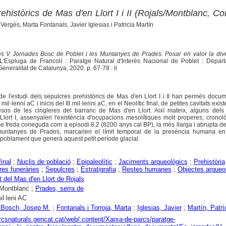
ehistòrics de Mas d'en Llort I i II (Rojals/Montblanc, C
Vergès, Marta Fontanals, Javier Iglesias i Patricia Martín
es V Jornades Bosc de Poblet i les Muntanyes de Prades. Posar en valor la diver
 L'Espluga de Francolí : Paratge Natural d'Interès Nacional de Poblet : Depar
. Generalitat de Catalunya, 2020. p. 67-78 : il
 l'estudi dels sepulcres prehistòrics de Mas d'en Llort I i II han permès docum
 mil·lenni aC i inicis del III mil·lenni aC, en el Neolític final, de petites cavitats exis
sos de les cingleres del barranc de Mas d'en Llort. Així mateix, alguns dels 
Llort I, assenyalen l'existència d'ocupacions mesolítiques molt properes, crono
 fase freda coneguda com a episodi 8.2 (8200 anys cal BP), la més llarga i abrupta de
muntanyes de Prades, marcarien el límit temporal de la presència humana e
poblament que generà aquest petit període glacial.
final
;
Nuclis de població
;
Epipaleolític
;
Jaciments arqueològics
;
Prehistòria
res funeràries
;
Sepulcres
;
Estratigrafia
;
Restes humanes
;
Objectes arqueo
 del Mas d'en Llort de Rojals
Montblanc ;
Prades, serra de
mil·leni AC
 Bosch, Josep M.
;
Fontanals i Torroja, Marta
;
Iglesias, Javier
;
Martín, Patrí
arcsnaturals.gencat.cat/web/.content/Xarxa-de-parcs/paratge-