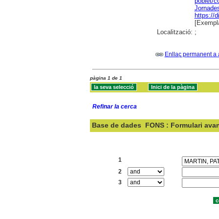
poblet/c
Jornade
https://
[Exempla
Localització:
;
Enllaç permanent a 
pàgina 1 de 1
Refinar la cerca
Base de dades
FONS : Formulari ava
Cercar:
1
2
3