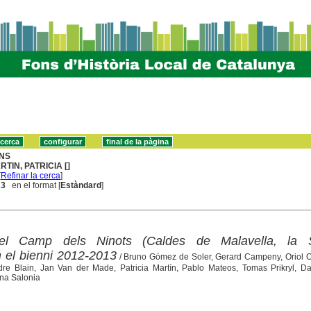
NS
RTIN, PATRICIA []
[
Refinar la cerca
]
 3
en el format [
Estàndard
]
el Camp dels Ninots (Caldes de Malavella, la S
n el bienni 2012-2013
/ Bruno Gómez de Soler, Gerard Campeny, Oriol O
re Blain, Jan Van der Made, Patricia Martín, Pablo Mateos, Tomas Prikryl, Da
na Salonia