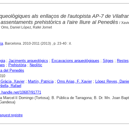
queològiques als enllaços de l'autopista AP-7 de Vilafra
ssentaments prehistòrics a l'aire lliure al Penedès
/ Xavi
er Oms, Daniel López, Rafel Jornet
ia
. Barcelona. 2010-2011 (2013) , p. 23-40 : il.
gia
;
Jaciments arqueològics
;
Excavacions arqueològiques
;
Sitges
;
Restes
ues
;
Prehistòria
;
Neolític
ca del Penedès
010
 Gràcia, Xavier
;
Martín, Patricia
;
Oms Arias, F. Xavier
;
López Reyes, Danie
Niella, Rafael
dl.handle.net/10687/91771
ca Marcel·lí Domingo (Tortosa); B. Pública de Tarragona; B. Dr. Mn. Joan Bapt
Gandesa)
aquest registre