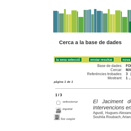
Cerca a la base de dades
Base de dades:
FO
Cercar:
MA
Referències trobades:
3
Mostrant:
1 ..
pàgina 1 de 1
1 / 3
El Jaciment d
seleccionar
Intervencions e
imprimir
Agustí, Hugues-Alexand
Souhila Roubach, Arian
Text complet