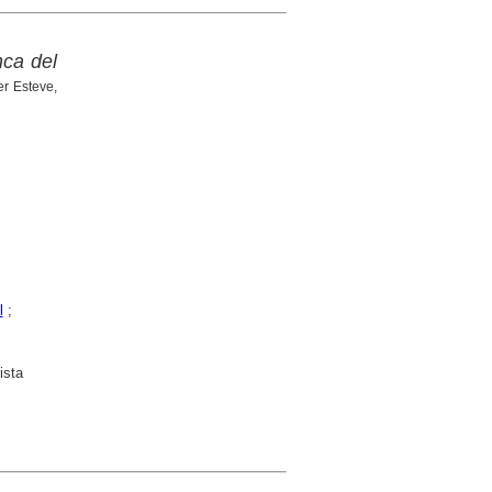
nca del
er Esteve,
l
;
ista