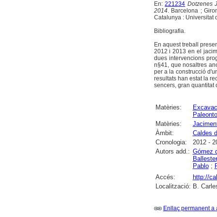
En:
221234
Dotzenes J
2014
. Barcelona ; Gir
Catalunya : Universitat 
Bibliografia.
En aquest treball prese
2012 i 2013 en el jaci
dues intervencions pro
n§41, que nosaltres an
per a la construcció d'u
resultats han estat la r
sencers, gran quantitat
Matèries:
Excavac
Paleonto
Matèries:
Jaciment
Àmbit:
Caldes d
Cronologia:
2012 - 2
Autors add.:
Gómez d
Ballester
Pablo
;
Accés:
http://c
Localització:
B. Carle
Enllaç permanent a 