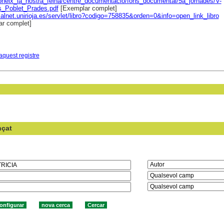
oneix_la_nostra_feina/centre_documentacio/fons_documental/5a_jornades/V-
s_Poblet_Prades.pdf
[Exemplar complet]
dialnet.unirioja.es/servlet/libro?codigo=758835&orden=0&info=open_link_libro
r complet]
aquest registre
nçat
en el camp: