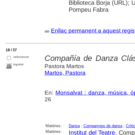
Biblioteca Borja (URL); U
Pompeu Fabra
Enllaç permanent a aquest regis
18 / 37
Compañía de Danza Clásic
seleccionar
imprimir
Pastora Martos
Martos, Pastora
En:
Monsalvat : danza, música, ó
26
Matèries:
Dansa
;
Companyies de dansa
;
Críti
Matèries:
Institut del Teatre
. Comp