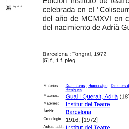
Edición Instituto de teat
imprimir
celebrada en el "Coliseum
del año de MCMXVI en c
del nacimiento de Adrià Gu
Barcelona : Tongraf, 1972
[5] f., 1 f. pleg
Matèries:
Dramaturgs
;
Homenatge
;
Directors d
tècniques
Matèries:
Gual i Queralt, Adrià
(18
Matèries:
Institut del Teatre
Àmbit:
Barcelona
Cronologia:
1916; [1972]
Autors add.:
Institut del Teatre