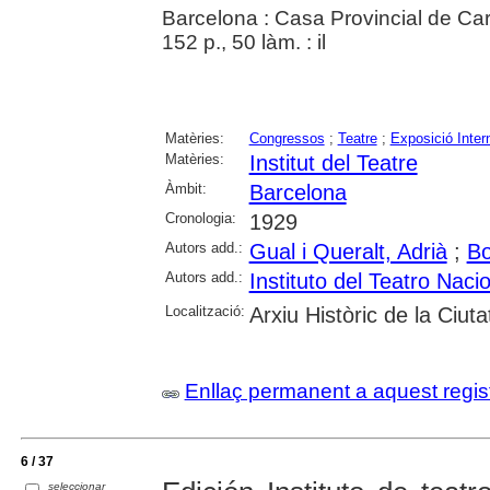
Barcelona : Casa Provincial de Ca
152 p., 50 làm. : il
Matèries:
Congressos
;
Teatre
;
Exposició Inter
Matèries:
Institut del Teatre
Àmbit:
Barcelona
Cronologia:
1929
Autors add.:
Gual i Queralt, Adrià
;
Bo
Autors add.:
Instituto del Teatro Naci
Localització:
Arxiu Històric de la Ciut
Enllaç permanent a aquest regis
6 / 37
seleccionar