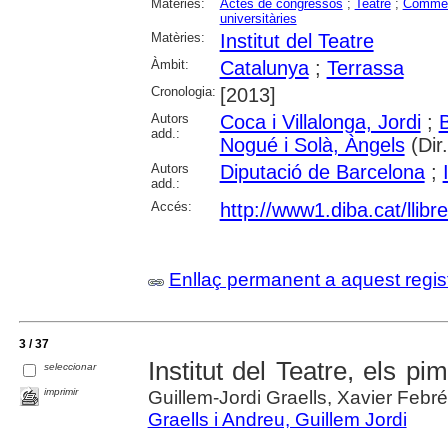
Matèries:
Actes de congressos
;
Teatre
;
Comme
universitàries
Matèries:
Institut del Teatre
Àmbit:
Catalunya
;
Terrassa
Cronologia:
[2013]
Autors
Coca i Villalonga, Jordi
;
B
add.:
Nogué i Solà, Àngels
(Dir.
Autors
Diputació de Barcelona
;
add.:
Accés:
http://www1.diba.cat/llibr
Enllaç permanent a aquest regis
3 / 37
Institut del Teatre, els p
seleccionar
imprimir
Guillem-Jordi Graells, Xavier Febr
Graells i Andreu, Guillem Jordi