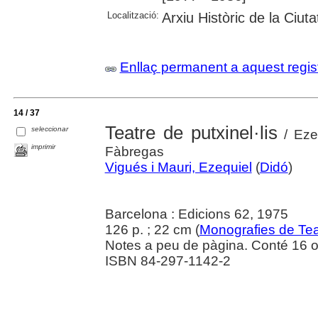
Localització:
Arxiu Històric de la Ciut
Enllaç permanent a aquest regis
14 / 37
Teatre de putxinel·lis
seleccionar
/ Eze
imprimir
Fàbregas
Vigués i Mauri, Ezequiel
(
Didó
)
Barcelona : Edicions 62, 1975
126 p. ; 22 cm (
Monografies de Tea
Notes a peu de pàgina. Conté 16 obr
ISBN 84-297-1142-2