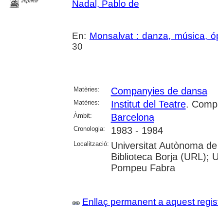
imprimir
Nadal, Pablo de
En:
Monsalvat : danza, música, ó
30
Matèries:
Companyies de dansa
Matèries:
Institut del Teatre
. Comp
Àmbit:
Barcelona
Cronologia:
1983 - 1984
Localització:
Universitat Autònoma de
Biblioteca Borja (URL); U
Pompeu Fabra
Enllaç permanent a aquest regis