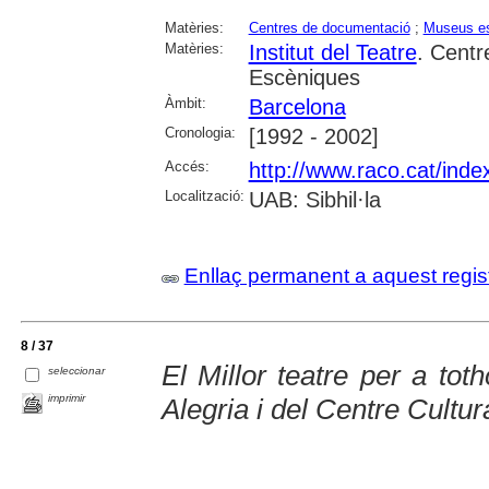
Matèries:
Centres de documentació
;
Museus es
Matèries:
Institut del Teatre
. Centr
Escèniques
Àmbit:
Barcelona
Cronologia:
[1992 - 2002]
Accés:
http://www.raco.cat/ind
Localització:
UAB: Sibhil·la
Enllaç permanent a aquest regis
8 / 37
El Millor teatre per a tot
seleccionar
imprimir
Alegria i del Centre Cultur