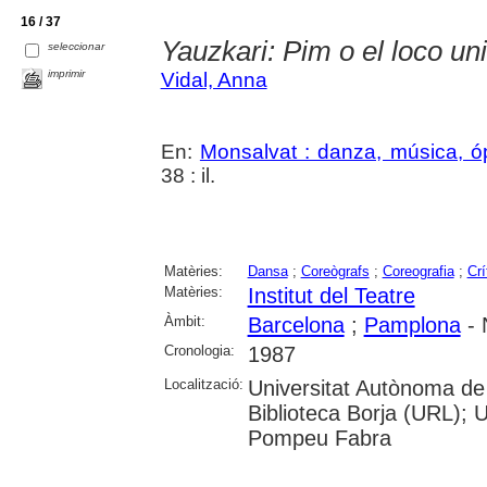
16 / 37
Yauzkari: Pim o el loco un
seleccionar
imprimir
Vidal, Anna
En:
Monsalvat : danza, música, ó
38 : il.
Matèries:
Dansa
;
Coreògrafs
;
Coreografia
;
Crí
Matèries:
Institut del Teatre
Àmbit:
Barcelona
;
Pamplona
- 
Cronologia:
1987
Localització:
Universitat Autònoma de
Biblioteca Borja (URL); U
Pompeu Fabra