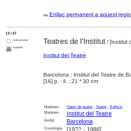
Enllaç permanent a aquest regis
13 / 37
Teatres de l'Institut
seleccionar
/ [Institu
imprimir
Institut del Teatre
.
Barcelona : Institut del Teatre de 
[16] p. : il. ; 21 * 30 cm
Matèries:
Sales de teatre
;
Teatre
;
Edificis
Matèries:
Institut del Teatre
Àmbit:
Barcelona
Cronologia:
[19?? - 1986]