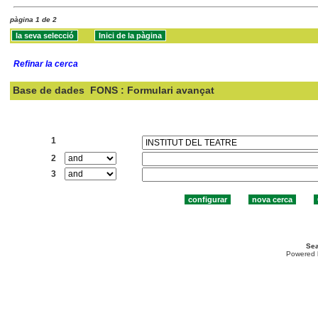
pàgina 1 de 2
Refinar la cerca
Base de dades
FONS : Formulari avançat
Cercar:
1
2
3
Sea
Powered