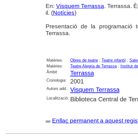
En:
Visquem Terrassa
. Terrassa. È
il. (
Notícies
)
Presentació de la programació t
Terrassa.
Matèries:
Obres de teatre
;
Teatre infantil
;
Sale
Matèries:
Teatre Alegria de Terrassa
;
Institut d
Àmbit:
Terrassa
Cronologia:
2001
Autors add.:
Visquem Terrassa
Localització:
Biblioteca Central de Te
Enllaç permanent a aquest regis