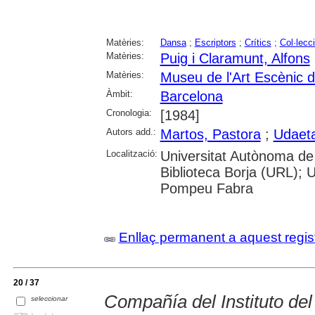
Matèries:
Dansa
;
Escriptors
;
Crítics
;
Col·lecc
Matèries:
Puig i Claramunt, Alfons
Matèries:
Museu de l'Art Escènic 
Àmbit:
Barcelona
Cronologia:
[1984]
Autors add.:
Martos, Pastora
;
Udaeta
Localització:
Universitat Autònoma de
Biblioteca Borja (URL); U
Pompeu Fabra
Enllaç permanent a aquest regis
20 / 37
Compañía del Instituto del
seleccionar