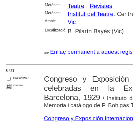
Matèries:
Teatre
;
Revistes
Matèries:
Institut del Teatre
. Centr
Àmbit:
Vic
Localització:
B. Pilarín Bayés (Vic)
Enllaç permanent a aquest regis
5 / 37
Congreso y Exposición I
seleccionar
imprimir
celebradas en la Exp
Barcelona, 1929
/ Instituto 
Memoria i catálogo de P. Bohigas 
Congreso y Exposición Internacion