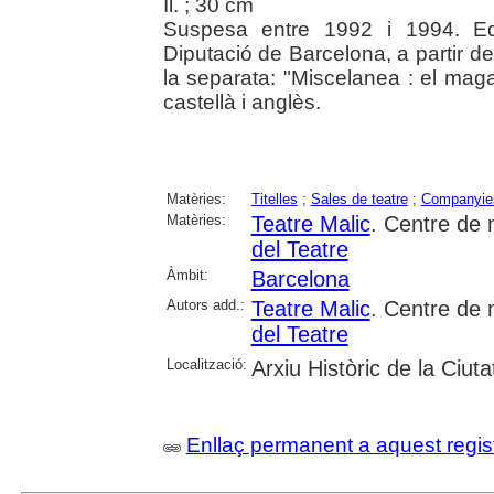
Il. ; 30 cm
Suspesa entre 1992 i 1994. Edi
Diputació de Barcelona, a partir de
la separata: "Miscelanea : el maga
castellà i anglès.
Matèries:
Titelles
;
Sales de teatre
;
Companyies
Matèries:
Teatre Malic
. Centre de 
del Teatre
Àmbit:
Barcelona
Autors add.:
Teatre Malic
. Centre de 
del Teatre
Localització:
Arxiu Històric de la Ciut
Enllaç permanent a aquest regis