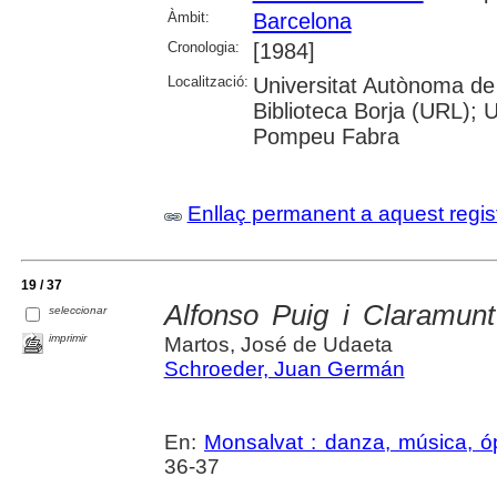
Àmbit:
Barcelona
Cronologia:
[1984]
Localització:
Universitat Autònoma de
Biblioteca Borja (URL); U
Pompeu Fabra
Enllaç permanent a aquest regis
19 / 37
Alfonso Puig i Claramunt
seleccionar
imprimir
Martos, José de Udaeta
Schroeder, Juan Germán
En:
Monsalvat : danza, música, ó
36-37