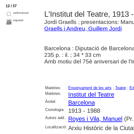
12 / 37
L'Institut del Teatre, 1913 
seleccionar
imprimir
Jordi Graells ; presentacions: Manu
Graells i Andreu, Guillem Jordi
Barcelona : Diputació de Barcelona.
235 p. : il. ; 34 * 33 cm
Amb motiu del 75è aniversari de l'In
Matèries:
Ensenyament de les arts
;
Teatre
;
Ed
Matèries:
Institut del Teatre
Àmbit:
Barcelona
Cronologia:
1913 - 1988
Autors add.:
Royes i Vila, Manuel
(Pr.
Localització:
Arxiu Històric de la Ciut