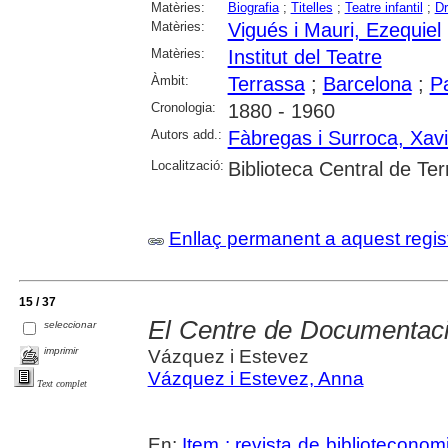
Matèries:
Biografia
;
Titelles
;
Teatre infantil
;
Dr
Matèries:
Vigués i Mauri, Ezequiel
Matèries:
Institut del Teatre
Àmbit:
Terrassa
;
Barcelona
;
P
Cronologia:
1880 - 1960
Autors add.:
Fàbregas i Surroca, Xavi
Localització:
Biblioteca Central de Te
Enllaç permanent a aquest regis
15 / 37
El Centre de Documentació 
seleccionar
imprimir
Vázquez i Estevez
Vázquez i Estevez, Anna
Text complet
En:
Item : revista de bibliotecono