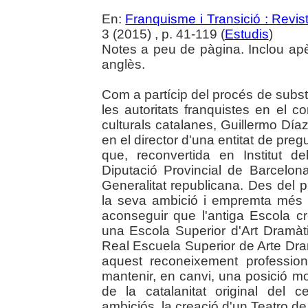
En:
Franquisme i Transició : Revist
3 (2015) , p. 41-119 (
Estudis
)
Notes a peu de pàgina. Inclou ap
anglès.
Com a partícip del procés de substitu
les autoritats franquistes en el co
culturals catalanes, Guillermo Díaz
en el director d'una entitat de preg
que, reconvertida en Institut d
Diputació Provincial de Barcelon
Generalitat republicana. Des del 
la seva ambició i empremta més p
aconseguir que l'antiga Escola c
una Escola Superior d'Art Dramàti
Real Escuela Superior de Arte Dr
aquest reconeixement profession
mantenir, en canvi, una posició mo
de la catalanitat original del
ambiciós, la creació d'un Teatro de