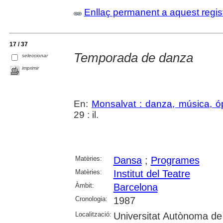
Enllaç permanent a aquest regis
17 / 37
Temporada de danza
seleccionar
imprimir
En:
Monsalvat : danza, música, ó
29 : il.
Matèries:
Dansa
;
Programes
Matèries:
Institut del Teatre
Àmbit:
Barcelona
Cronologia:
1987
Localització:
Universitat Autònoma de