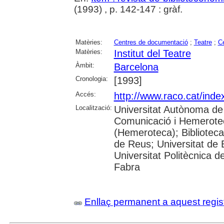
(1993) , p. 142-147 : gràf.
Matèries:
Centres de documentació
;
Teatre
;
C
Matèries:
Institut del Teatre
Àmbit:
Barcelona
Cronologia:
[1993]
Accés:
http://www.raco.cat/inde
Localització:
Universitat Autònoma de
Comunicació i Hemerote
(Hemeroteca); Biblioteca
de Reus; Universitat de B
Universitat Politècnica 
Fabra
Enllaç permanent a aquest regis