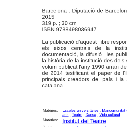
Barcelona : Diputació de Barcelo
2015
319 p. ; 30 cm
ISBN 9788498036947
La publicació d'aquest llibre respon
els eixos centrals de la insti
documentació, la difusió i les publi
la història de la institució des dels
volum publicat l'any 1990 arran del
de 2014 testificant el paper de l'
principals creadors del país i la
catalana.
Matèries:
Escoles universitàries
;
Mancomunitat 
arts
;
Teatre
;
Dansa
;
Vida cultural
Matèries:
Institut del Teatre