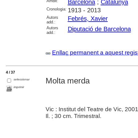
Àmbit:
Barcelona
;
Catalunya
Cronologia:
1913 - 2013
Autors
Febrés, Xavier
add.:
Autors
Diputació de Barcelona
add.:
Enllaç permanent a aquest regis
4 / 37
Molta merda
seleccionar
imprimir
Vic : Institut del Teatre de Vic, 2001
Il. ; 30 cm. Trimestral.