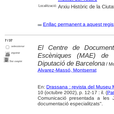
Localització:
Arxiu Històric de la Ciut
Enllaç permanent a aquest regis
7 / 37
El Centre de Document
seleccionar
imprimir
Escèniques (MAE) de l'
Diputació de Barcelona
Text complet
/ M
Alvarez-Massó, Montserrat
En:
Drassana : revista del Museu 
10 (octubre 2002), p. 12-17 : il. (
Pat
Comunicació presentada a les J
documentació especialitzats".