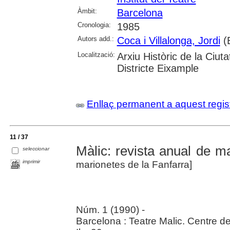
Àmbit:
Barcelona
Cronologia:
1985
Autors add.:
Coca i Villalonga, Jordi
(
Localització:
Arxiu Històric de la Ciut
Districte Eixample
Enllaç permanent a aquest regis
11 / 37
Màlic: revista anual de m
seleccionar
imprimir
marionetes de la Fanfarra]
Núm. 1 (1990) -
Barcelona : Teatre Malic. Centre d