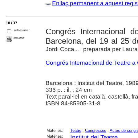
Enllaç permanent a aquest regis
10 / 37
Congrés Internacional d
seleccionar
imprimir
Barcelona, del 19 al 25 d
Jordi Coca... i preparada per Lau
Congrés Internacional de Teatre a
Barcelona : Institut del Teatre, 198
336 p. : il. ; 24 cm
Text paral·lel en català, castellà, f
ISBN 84-85905-31-8
Matèries:
Teatre
;
Congressos
;
Actes de congr
Matèries:
Institut del Teatre