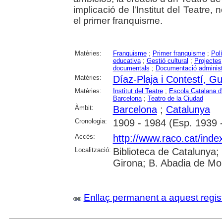
implicació de l'Institut del Teatre,
el primer franquisme.
Matèries:
Franquisme
;
Primer franquisme
;
Polí
educativa
;
Gestió cultural
;
Projectes
documentals
;
Documentació administ
Matèries:
Díaz-Plaja i Contestí, Gu
Matèries:
Institut del Teatre
;
Escola Catalana d
Barcelona
;
Teatro de la Ciudad
Àmbit:
Barcelona
;
Catalunya
Cronologia:
1909 - 1984 (Esp. 1939 
Accés:
http://www.raco.cat/inde
Localització:
Biblioteca de Catalunya;
Girona; B. Abadia de Mo
Enllaç permanent a aquest regis