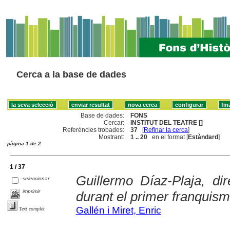
Cerca a la base de dades
Base de dades:
FONS
Cercar:
INSTITUT DEL TEATRE []
Referències trobades:
37
[
Refinar la cerca
]
Mostrant:
1 .. 20
en el format [
Estàndard
]
pàgina 1 de 2
1 / 37
Guillermo Díaz-Plaja, dire
seleccionar
imprimir
durant el primer franquis
Gallén i Miret, Enric
Text complet