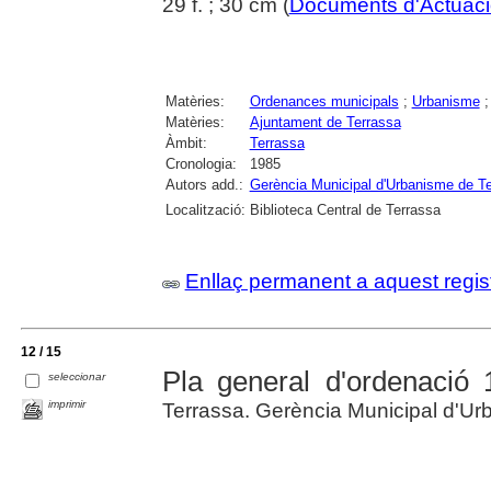
29 f. ; 30 cm (
Documents d'Actuaci
Matèries:
Ordenances municipals
;
Urbanisme
Matèries:
Ajuntament de Terrassa
Àmbit:
Terrassa
Cronologia:
1985
Autors add.:
Gerència Municipal d'Urbanisme de T
Localització:
Biblioteca Central de Terrassa
Enllaç permanent a aquest regis
12 / 15
Pla general d'ordenació
seleccionar
imprimir
Terrassa. Gerència Municipal d'U