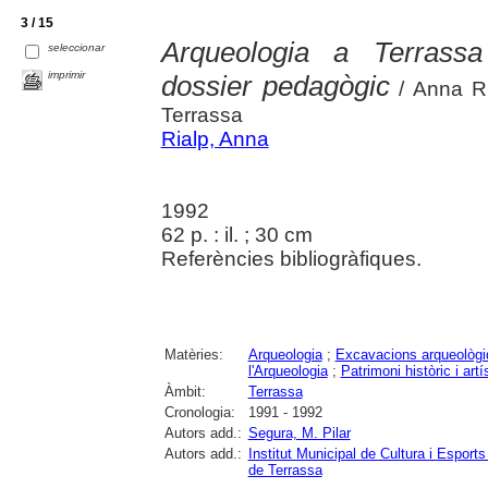
3 / 15
Arqueologia a Terrassa
seleccionar
imprimir
dossier pedagògic
/ Anna Ri
Terrassa
Rialp, Anna
1992
62 p. : il. ; 30 cm
Referències bibliogràfiques.
Matèries:
Arqueologia
;
Excavacions arqueològ
l'Arqueologia
;
Patrimoni històric i artí
Àmbit:
Terrassa
Cronologia:
1991 - 1992
Autors add.:
Segura, M. Pilar
Autors add.:
Institut Municipal de Cultura i Espor
de Terrassa