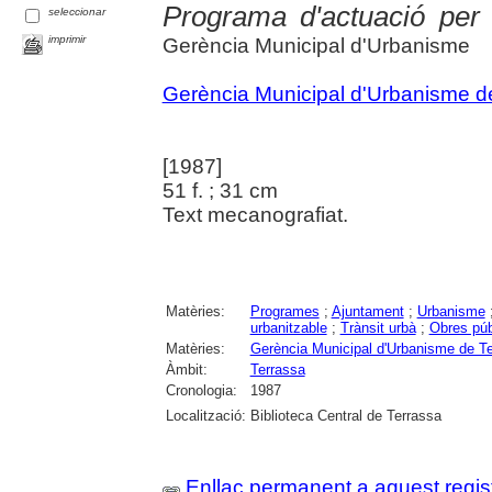
Programa d'actuació per
seleccionar
imprimir
Gerència Municipal d'Urbanisme
Gerència Municipal d'Urbanisme d
[1987]
51 f. ; 31 cm
Text mecanografiat.
Matèries:
Programes
;
Ajuntament
;
Urbanisme
urbanitzable
;
Trànsit urbà
;
Obres púb
Matèries:
Gerència Municipal d'Urbanisme de T
Àmbit:
Terrassa
Cronologia:
1987
Localització:
Biblioteca Central de Terrassa
Enllaç permanent a aquest regis