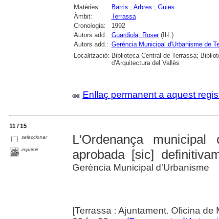
Matèries:
Barris
;
Arbres
;
Guies
Àmbit:
Terrassa
Cronologia:
1992
Autors add.:
Guardiola, Roser
(Il·l.)
Autors add.:
Gerència Municipal d'Urbanisme de T
Localització:
Biblioteca Central de Terrassa; Bibli
d'Arquitectura del Vallès
Enllaç permanent a aquest regis
11 / 15
L'Ordenança municipal d
seleccionar
imprimir
aprobada [sic] definitivam
Gerència Municipal d'Urbanisme
[Terrassa : Ajuntament. Oficina de