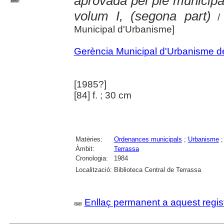
aprovada pel ple municip
volum I, (segona part)
/ 
Municipal d'Urbanisme]
Gerència Municipal d'Urbanisme d
[1985?]
[84] f. ; 30 cm
Matèries:
Ordenances municipals
;
Urbanisme
Àmbit:
Terrassa
Cronologia:
1984
Localització:
Biblioteca Central de Terrassa
Enllaç permanent a aquest regis