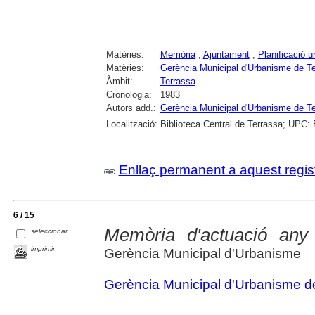
Matèries:
Memòria
;
Ajuntament
;
Planificació u
Matèries:
Gerència Municipal d'Urbanisme de T
Àmbit:
Terrassa
Cronologia:
1983
Autors add.:
Gerència Municipal d'Urbanisme de T
Localització:
Biblioteca Central de Terrassa; UPC: 
Enllaç permanent a aquest regis
6 / 15
Memòria d'actuació any
seleccionar
imprimir
Gerència Municipal d'Urbanisme
Gerència Municipal d'Urbanisme d