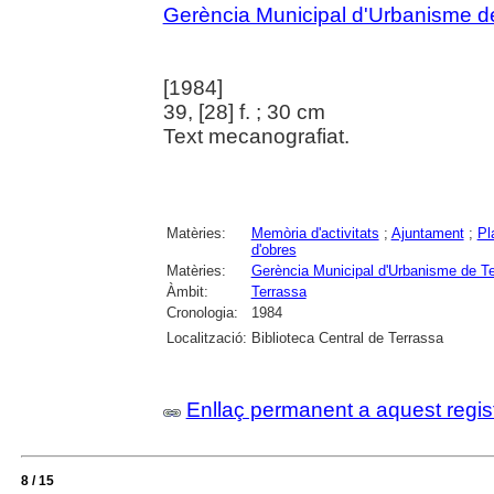
Gerència Municipal d'Urbanisme d
[1984]
39, [28] f. ; 30 cm
Text mecanografiat.
Matèries:
Memòria d'activitats
;
Ajuntament
;
Pl
d'obres
Matèries:
Gerència Municipal d'Urbanisme de T
Àmbit:
Terrassa
Cronologia:
1984
Localització:
Biblioteca Central de Terrassa
Enllaç permanent a aquest regis
8 / 15