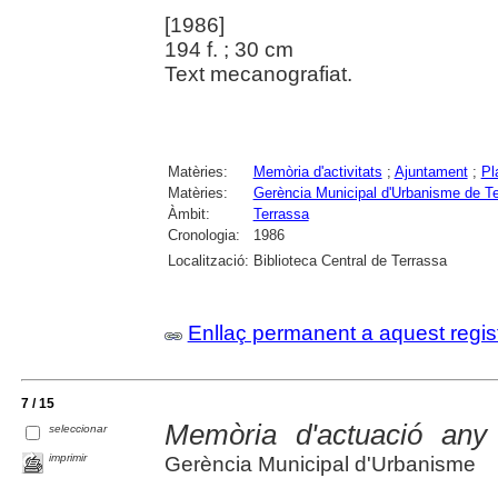
[1986]
194 f. ; 30 cm
Text mecanografiat.
Matèries:
Memòria d'activitats
;
Ajuntament
;
Pl
Matèries:
Gerència Municipal d'Urbanisme de T
Àmbit:
Terrassa
Cronologia:
1986
Localització:
Biblioteca Central de Terrassa
Enllaç permanent a aquest regis
7 / 15
Memòria d'actuació any
seleccionar
imprimir
Gerència Municipal d'Urbanisme