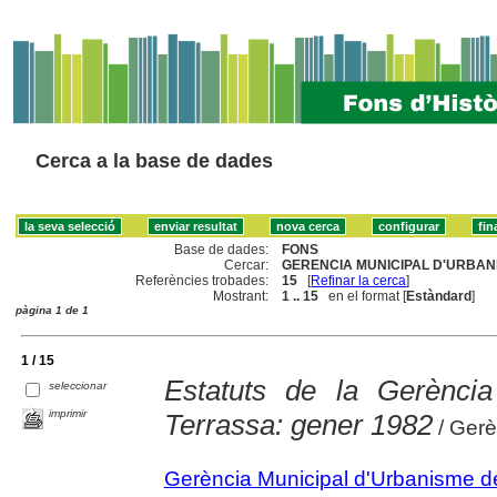
Cerca a la base de dades
Base de dades:
FONS
Cercar:
GERENCIA MUNICIPAL D'URBAN
Referències trobades:
15
[
Refinar la cerca
]
Mostrant:
1 .. 15
en el format [
Estàndard
]
pàgina 1 de 1
1 / 15
Estatuts de la Gerènci
seleccionar
imprimir
Terrassa: gener 1982
/ Gerè
Gerència Municipal d'Urbanisme d