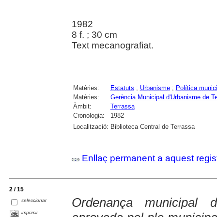
1982
8 f. ; 30 cm
Text mecanografiat.
Matèries:
Estatuts
;
Urbanisme
;
Política munic
Matèries:
Gerència Municipal d'Urbanisme de T
Àmbit:
Terrassa
Cronologia:
1982
Localització:
Biblioteca Central de Terrassa
Enllaç permanent a aquest regis
2 / 15
Ordenança municipal de
seleccionar
imprimir