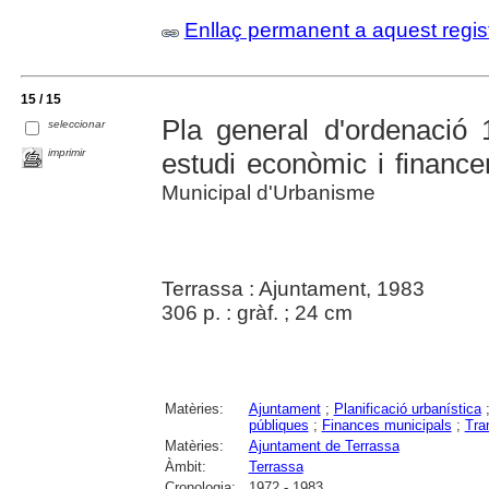
Enllaç permanent a aquest regis
15 / 15
Pla general d'ordenació 
seleccionar
imprimir
estudi econòmic i finance
Municipal d'Urbanisme
Terrassa : Ajuntament, 1983
306 p. : gràf. ; 24 cm
Matèries:
Ajuntament
;
Planificació urbanística
públiques
;
Finances municipals
;
Tra
Matèries:
Ajuntament de Terrassa
Àmbit:
Terrassa
Cronologia:
1972 - 1983