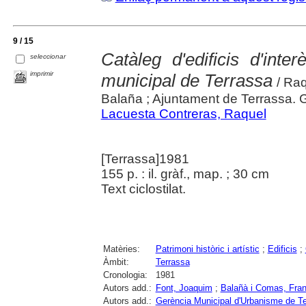
9 / 15
Catàleg d'edificis d'inter
seleccionar
imprimir
municipal de Terrassa
/ Raq
Balaña ; Ajuntament de Terrassa. 
Lacuesta Contreras, Raquel
[Terrassa]1981
155 p. : il. gràf., map. ; 30 cm
Text ciclostilat.
Matèries:
Patrimoni històric i artístic
;
Edificis
;
Àmbit:
Terrassa
Cronologia:
1981
Autors add.:
Font, Joaquim
;
Balañà i Comas, Fra
Autors add.:
Gerència Municipal d'Urbanisme de T