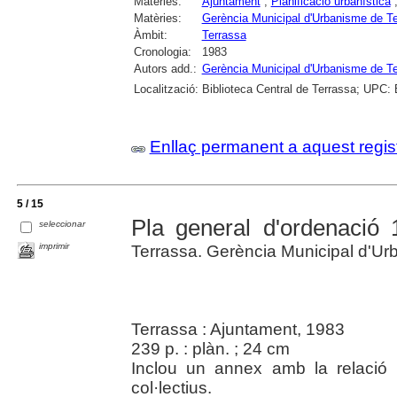
Matèries:
Ajuntament
;
Planificació urbanística
Matèries:
Gerència Municipal d'Urbanisme de T
Àmbit:
Terrassa
Cronologia:
1983
Autors add.:
Gerència Municipal d'Urbanisme de T
Localització:
Biblioteca Central de Terrassa; UPC: 
Enllaç permanent a aquest regis
5 / 15
Pla general d'ordenació
seleccionar
imprimir
Terrassa. Gerència Municipal d'U
Terrassa : Ajuntament, 1983
239 p. : plàn. ; 24 cm
Inclou un annex amb la relació 
col·lectius.