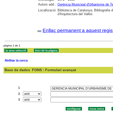
Autors add.:
Gerència Municipal d'Urbanisme de T
Localització:
Biblioteca de Catalunya; Bibliografia
d'Arquitectura del Vallès
Enllaç permanent a aquest regis
pàgina 1 de 1
Refinar la cerca
Base de dades
FONS : Formulari avançat
Cercar:
1
2
3