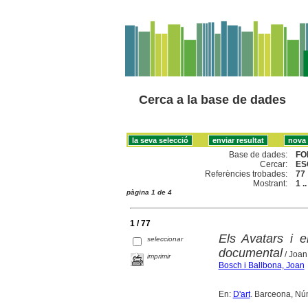
Cerca a la base de dades
Base de dades:
FO
Cercar:
ES
Referències trobades:
77
Mostrant:
1 .
pàgina 1 de 4
1 / 77
Els Avatars i e
seleccionar
documental
/ Joan
imprimir
Bosch i Ballbona, Joan
En:
D'art
. Barceona, Nú