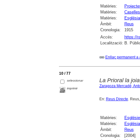
Matèries:
Projecte
Matèries:
Caselles
Matèries:
Església
Àmbit:
Reus
Cronologia:
1915
Accés:
https://
Localització:
B. Públi
Enllaç permanent a 
10 / 77
La Prioral la joi
seleccionar
Zaragoza Mercadé, Ant
imprimir
En:
Reus Directe
. Reus
Matèries:
Esglési
Matèries:
Església
Àmbit:
Reus
Cronologia:
[2004]