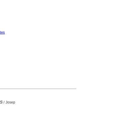
tes
es
/ Josep