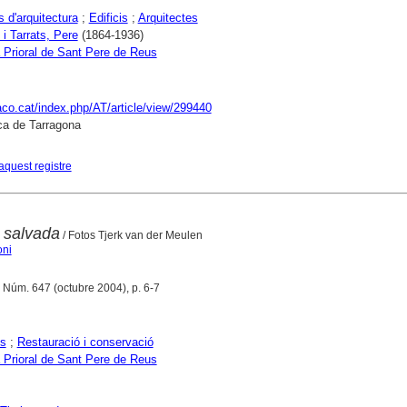
s d'arquitectura
;
Edificis
;
Arquitectes
 i Tarrats, Pere
(1864-1936)
 Prioral de Sant Pere de Reus
raco.cat/index.php/AT/article/view/299440
ca de Tarragona
aquest registre
a salvada
/ Fotos Tjerk van der Meulen
oni
, Núm. 647 (octubre 2004), p. 6-7
es
;
Restauració i conservació
 Prioral de Sant Pere de Reus