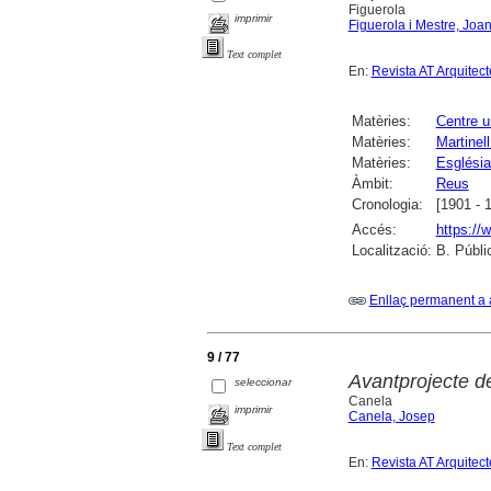
Figuerola
imprimir
Figuerola i Mestre, Joa
Text complet
En:
Revista AT Arquitec
Matèries:
Centre u
Matèries:
Martinell
Matèries:
Església
Àmbit:
Reus
Cronologia:
[1901 - 
Accés:
https://
Localització:
B. Públi
Enllaç permanent a 
9 / 77
Avantprojecte d
seleccionar
Canela
imprimir
Canela, Josep
Text complet
En:
Revista AT Arquitec