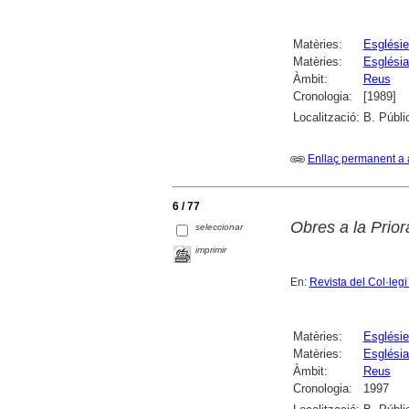
Matèries:
Esglési
Matèries:
Església
Àmbit:
Reus
Cronologia:
[1989]
Localització:
B. Públi
Enllaç permanent a 
6 / 77
Obres a la Prio
seleccionar
imprimir
En:
Revista del Col·legi
Matèries:
Esglési
Matèries:
Església
Àmbit:
Reus
Cronologia:
1997