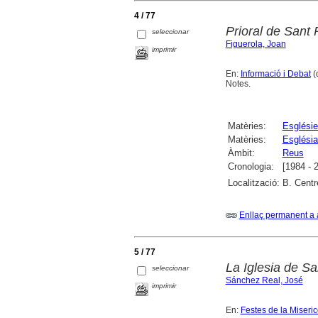
4 / 77
Prioral de Sant 
seleccionar
Figuerola, Joan
imprimir
En:
Informació i Debat
(
Notes.
Matèries:
Esglési
Matèries:
Església
Àmbit:
Reus
Cronologia:
[1984 - 
Localització:
B. Centr
Enllaç permanent a 
5 / 77
La Iglesia de S
seleccionar
Sánchez Real, José
imprimir
En:
Festes de la Miseri