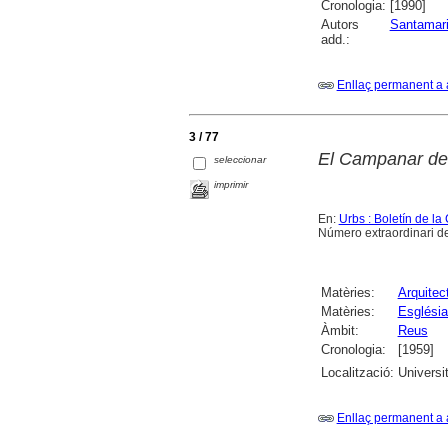
Cronologia:
[1990]
Autors
Santamaria
add.:
Enllaç permanent a 
3 / 77
El Campanar d
seleccionar
imprimir
En:
Urbs : Boletín de l
Número extraordinari d
Matèries:
Arquitect
Matèries:
Església
Àmbit:
Reus
Cronologia:
[1959]
Localització:
Universi
Enllaç permanent a 