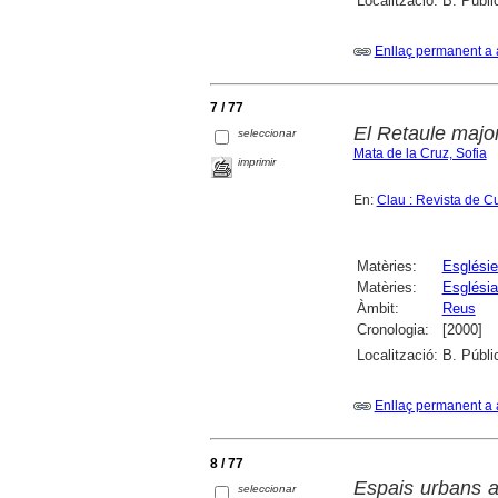
Localització:
B. Públi
Enllaç permanent a 
7 / 77
El Retaule major
seleccionar
Mata de la Cruz, Sofia
imprimir
En:
Clau : Revista de Cu
Matèries:
Esglési
Matèries:
Església
Àmbit:
Reus
Cronologia:
[2000]
Localització:
B. Públi
Enllaç permanent a 
8 / 77
Espais urbans ab
seleccionar