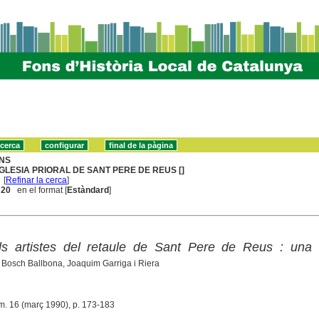
NS
GLESIA PRIORAL DE SANT PERE DE REUS []
[
Refinar la cerca
]
. 20
en el format [
Estàndard
]
ls artistes del retaule de Sant Pere de Reus : una r
 Bosch Ballbona, Joaquim Garriga i Riera
m. 16 (març 1990), p. 173-183