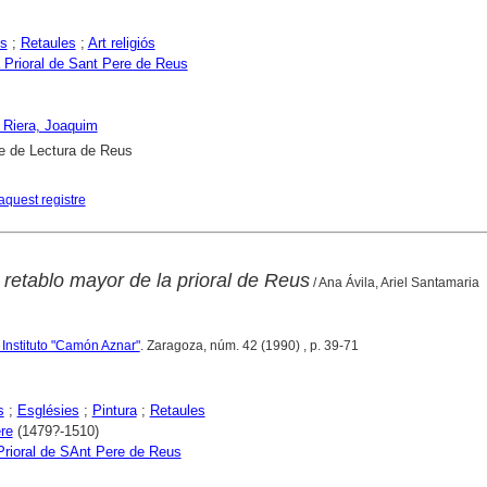
es
;
Retaules
;
Art religiós
 Prioral de Sant Pere de Reus
i Riera, Joaquim
e de Lectura de Reus
aquest registre
 retablo mayor de la prioral de Reus
/ Ana Ávila, Ariel Santamaria
 Instituto "Camón Aznar"
. Zaragoza, núm. 42 (1990) , p. 39-71
s
;
Esglésies
;
Pintura
;
Retaules
re
(1479?-1510)
Prioral de SAnt Pere de Reus