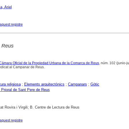
, Ariel
aquest registre
e Reus
a Cámara Oficial de la Propiedad Urbana de la Comarca de Reus
, núm. 102 (junio-j
edicat al Campanar de Reus.
ura religiosa
;
Elements arquitectònics
;
Campanars
;
Gòtic
 Prioral de Sant Pere de Reus
tat Rovira i Virgili; B. Centre de Lectura de Reus
aquest registre