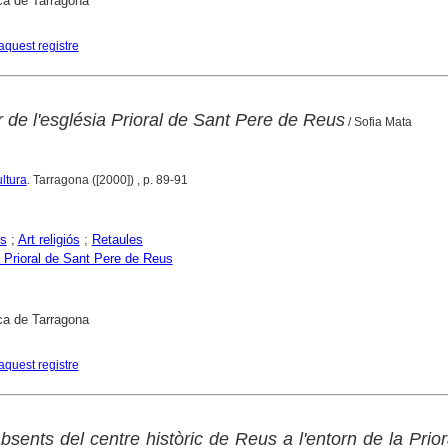
ca de Tarragona
aquest registre
 de l'església Prioral de Sant Pere de Reus
/ Sofia Mata
ltura
. Tarragona ([2000]) , p. 89-91
es
;
Art religiós
;
Retaules
 Prioral de Sant Pere de Reus
ca de Tarragona
aquest registre
sents del centre històric de Reus a l'entorn de la Prior