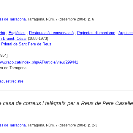
n
tes de Tarragona
. Tarragona, Núm. 7 (desembre 2004), p. 6
rbà
;
Esglésies
;
Restauració i conservació
;
Projectes d'urbanisme
;
Arquitec
 i Brunet, Cèsar
(1888-1973)
 Prioral de Sant Pere de Reus
1954]
www.raco.cat/index.php/AT/article/view/299441
ca de Tarragona
aquest registre
e casa de correus i telègrafs per a Reus de Pere Casell
tes de Tarragona
. Tarragona, Núm. 7 (desembre 2004), p. 2-3