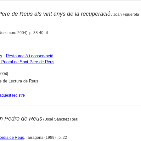
Pere de Reus als vint anys de la recuperació
/ Joan Figuerola
desembre 2004), p. 38-40 : il.
es
;
Restauració i conservació
 Prioral de Sant Pere de Reus
2004]
e de Lectura de Reus
aquest registre
an Pedro de Reus
/ José Sánchez Real
còrdia de Reus
. Tarragona (1989) , p. 22