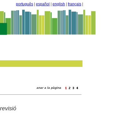
português
|
español
|
english
|
français
|
anar a la pàgina
evisió