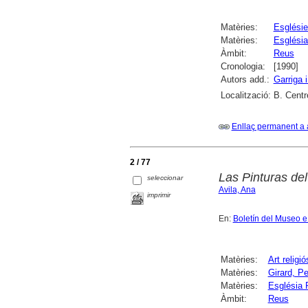
Matèries:
Esglési
Matèries:
Església
Àmbit:
Reus
Cronologia:
[1990]
Autors add.:
Garriga 
Localització:
B. Centr
Enllaç permanent a 
2 / 77
Las Pinturas del
seleccionar
Avila, Ana
imprimir
En:
Boletín del Museo e
Matèries:
Art religió
Matèries:
Girard, Pe
Matèries:
Església 
Àmbit:
Reus