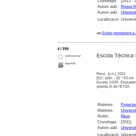
Cronologia:
[2013 - 
Autors add.:
Rivera M
Autors add.:
Universit
Localització:
Universit
Enllaç permanent a 
4 / 359
Escola Tècnica 
seleccionar
imprimir
Reus : [s.n.], 2011
[5] f.; plàn. : 30 * 43 cm
Escala 1/200. Enquaderna
(planta 3) de l'ETSA.
Matèries:
Projecte
Matèries:
Universit
Àmbit:
Reus
Cronologia:
[2011]
Autors add.:
Universit
Localització:
Universit