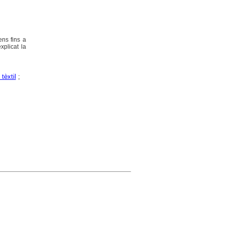
ens fins a
xplicat la
 tèxtil
;