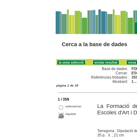
Cerca a la base de dades
Base de dades:
FO
Cercar:
ES
Referències trobades:
35
Mostrant:
1 .
pàgina 1 de 18
1 / 359
La Formació de
seleccionar
Escoles d'Art i 
imprimir
Tarragona : Diputació d
35 p. : il. ; 21 cm