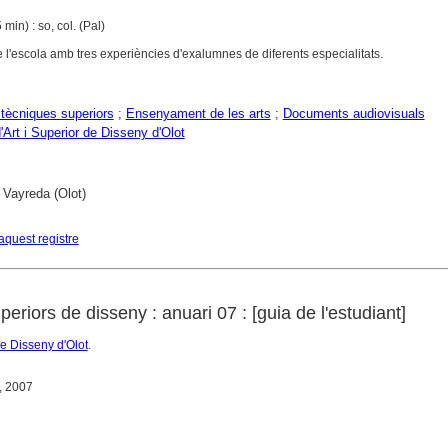
min) : so, col. (Pal)
 l'escola amb tres experiències d'exalumnes de diferents especialitats.
tècniques superiors
;
Ensenyament de les arts
;
Documents audiovisuals
'Art i Superior de Disseny d'Olot
 Vayreda (Olot)
aquest registre
periors de disseny : anuari 07 : [guia de l'estudiant]
de Disseny d'Olot
.
t, 2007