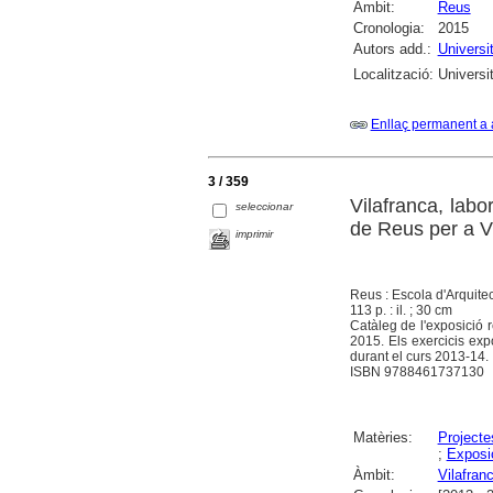
Àmbit:
Reus
Cronologia:
2015
Autors add.:
Universit
Localització:
Universi
Enllaç permanent a 
3 / 359
Vilafranca, labo
seleccionar
de Reus per a V
imprimir
Reus : Escola d'Arquitec
113 p. : il. ; 30 cm
Catàleg de l'exposició 
2015. Els exercicis exp
durant el curs 2013-14.
ISBN 9788461737130
Matèries:
Projecte
;
Exposic
Àmbit:
Vilafran