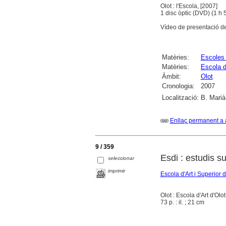
Olot : l'Escola, [2007]
1 disc òptic (DVD) (1 h 5 
Vídeo de presentació de
Matèries:
Escoles 
Matèries:
Escola d
Àmbit:
Olot
Cronologia:
2007
Localització:
B. Marià
Enllaç permanent a 
9 / 359
Esdi : estudis su
seleccionar
imprimir
Escola d'Art i Superior 
Olot : Escola d'Art d'Olo
73 p. : il. ; 21 cm