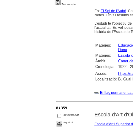
Text complet
En:
El Sot de l'Aubó
. Ca
Notes. Títols i resums en
L'estudi té l'objectiu 
l'actualitat. Es vol pos
història de l'Escola de Te
Matèries:
Educació
Dona
Matèries:
Escola d
Àmbit:
Canet d
Cronologia:
1922 - 2
Accés:
https://
Localització:
B. Gual 
Enllaç permanent a 
8 / 359
Escola d'Art d'O
seleccionar
imprimir
Escola d'Art i Superior 