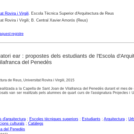
at Rovira i Virgili
. Escola Tècnica Superior d'Arquitectura de Reus
tat Rovira i Virgili; B. Central Xavier Amorós (Reus)
aquest registre
ratori ear : propostes dels estudiants de l'Escola d'Arqui
ilafranca del Penedès
tura de Reus, Universitat Rovira i Virgili, 2015
realitzada a la Capella de Sant Joan de Vilafranca del Penedès durant el mes de
osats van ser realitzats pels alumnes de quart curs de l'assignatura Projectes i
s d'arquitectura
;
Escoles tècniques superiors
;
Estudiants
;
Arquitectura
;
Ur
ions culturals
;
Catàlegs
ca del Penedès