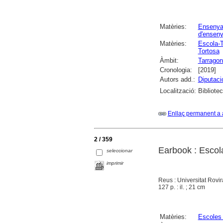
Matèries:
Ensenya
d'ensen
Matèries:
Escola-T
Tortosa
Àmbit:
Tarrago
Cronologia:
[2019]
Autors add.:
Diputaci
Localització:
Bibliote
Enllaç permanent a 
2 / 359
Earbook : Escol
seleccionar
imprimir
Reus : Universitat Rovir
127 p. : il. ; 21 cm
Matèries:
Escoles 