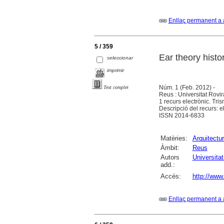
Enllaç permanent a 
5 / 359
Ear theory histor
seleccionar
imprimir
Núm. 1 (Feb. 2012) -
Text complet
Reus : Universitat Rovir
1 recurs electrònic. Tris
Descripció del recurs: el
ISSN 2014-6833
Matèries:
Arquitectu
Àmbit:
Reus
Autors
Universitat 
add.:
Accés:
http://www.
Enllaç permanent a 