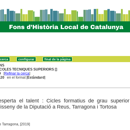
NS
COLES TECNIQUES SUPERIORS []
9
[
Refinar la cerca
]
. 20
en el format [
Estàndard
]
sperta el talent : Cicles formatius de grau superior
Disseny de la Diputació a Reus, Tarragona i Tortosa
e Tarragona, [2019]