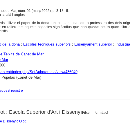
net de Mar, núm. 91 (març 2025), p. 3-18 : il.
 català i anglès.
de visibilitzar el paper de la dona tant com alumna com a professora des dels oríg
ar en relleu tots aquells aspectes significatius que han quedat ocults quan s'ha e
ixits.
 de la dona
;
Escoles tècniques superiors
;
Ensenyament superior
;
Indústria
e Teixits de Canet de Mar
e Mar
000
raco.cat/index.php/SotAubo/article/view/436949
i Pujadas (Canet de Mar)
aquest registre
lot : Escola Superior d'Art i Disseny
[Fitxer informàtic]
de Disseny d'Olot
.