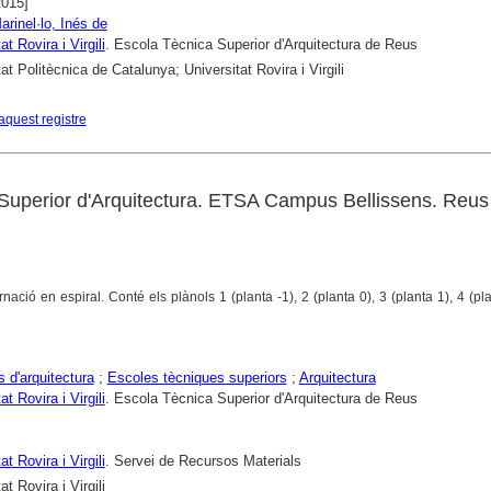
2015]
arinel·lo, Inés de
at Rovira i Virgili
. Escola Tècnica Superior d'Arquitectura de Reus
at Politècnica de Catalunya; Universitat Rovira i Virgili
aquest registre
Superior d'Arquitectura. ETSA Campus Bellissens. Reus
ció en espiral. Conté els plànols 1 (planta -1), 2 (planta 0), 3 (planta 1), 4 (pla
s d'arquitectura
;
Escoles tècniques superiors
;
Arquitectura
at Rovira i Virgili
. Escola Tècnica Superior d'Arquitectura de Reus
at Rovira i Virgili
. Servei de Recursos Materials
at Rovira i Virgili