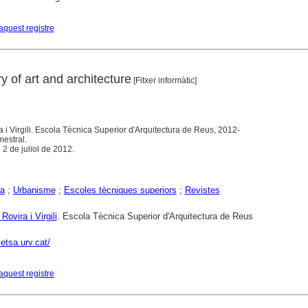
aquest registre
y of art and architecture
[Fitxer informàtic]
a i Virgili. Escola Tècnica Superior d'Arquitectura de Reus, 2012-
mestral.
 2 de juliol de 2012.
ra
;
Urbanisme
;
Escoles tècniques superiors
;
Revistes
Rovira i Virgili
. Escola Tècnica Superior d'Arquitectura de Reus
etsa.urv.cat/
aquest registre