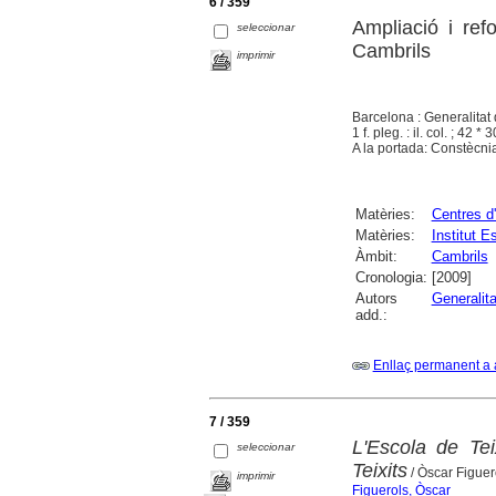
6 / 359
Ampliació i ref
seleccionar
Cambrils
imprimir
Barcelona : Generalitat
1 f. pleg. : il. col. ; 42 
A la portada: Constècnia
Matèries:
Centres d
Matèries:
Institut E
Àmbit:
Cambrils
Cronologia:
[2009]
Autors
Generalit
add.:
Enllaç permanent a 
7 / 359
L'Escola de Te
seleccionar
Teixits
/ Òscar Figuer
imprimir
Figuerols, Òscar