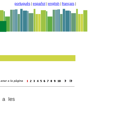
português
|
español
|
english
|
français
|
anar a la pàgina
 a les