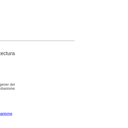
tectura
 gener del
 Urbanisme
banisme