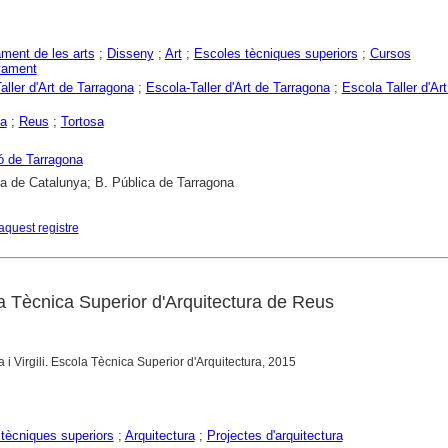
ment de les arts
;
Disseny
;
Art
;
Escoles tècniques superiors
;
Cursos
yament
aller d'Art de Tarragona
;
Escola-Taller d'Art de Tarragona
;
Escola Taller d'Art
na
;
Reus
;
Tortosa
ó de Tarragona
ca de Catalunya; B. Pública de Tarragona
aquest registre
a Tècnica Superior d'Arquitectura de Reus
a i Virgili. Escola Tècnica Superior d'Arquitectura, 2015
tècniques superiors
;
Arquitectura
;
Projectes d'arquitectura