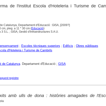
orma de l'Institut Escola d'Hoteleria i Turisme de Cam
 de Catalunya, Departament d'Educació : GISA, [2009?]
* 30 cm, pleg. a 11 * 30 cm (
Educació
)
 3 S.L. ; GISA, Gestió d'Infraestructures S.A.U.
'ensenyament
;
Escoles tècniques superiors
;
Edificis
;
Obres públiques
scola d'Hoteleria i Turisme de Cambrils
at de Catalunya
. Departament d'Educació ;
GISA
aquest registre
ixits amb ulls de dona : històries amagades de l'Esc
ola