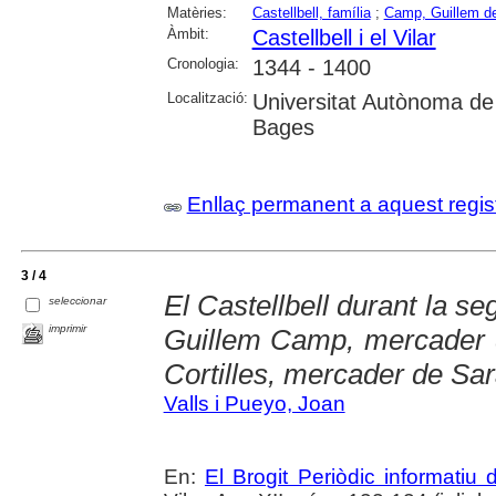
Matèries:
Castellbell, família
;
Camp, Guillem d
Àmbit:
Castellbell i el Vilar
Cronologia:
1344 - 1400
Localització:
Universitat Autònoma de
Bages
Enllaç permanent a aquest regis
3 / 4
El Castellbell durant la s
seleccionar
imprimir
Guillem Camp, mercader 
Cortilles, mercader de Sa
Valls i Pueyo, Joan
En:
El Brogit Periòdic informatiu d