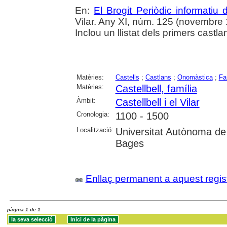
En:
El Brogit Periòdic informatiu d
Vilar. Any XI, núm. 125 (novembre 
Inclou un llistat dels primers castla
Matèries:
Castells
;
Castlans
;
Onomàstica
;
Fa
Matèries:
Castellbell, família
Àmbit:
Castellbell i el Vilar
Cronologia:
1100 - 1500
Localització:
Universitat Autònoma de
Bages
Enllaç permanent a aquest regis
pàgina 1 de 1