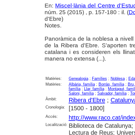
En:
Miscel·lània del Centre d'Est
núm. 25 (2015) , p. 157-180 : il. (
Do
d'Ebre)
Notes.
Panoràmica de la noblesa a nivell
de la Ribera d'Ebre. S'aporten t
catalana i es consideren els llin
manera no extensa (...).
Matèries:
Genealogia
;
Famílies
;
Noblesa
;
Eda
Matèries:
Albària, família
;
Borràs, família
;
Bru,
família
;
Llar, família
;
Montagut, famíl
Saloni, família
;
Salvador, família
;
To
Àmbit:
Ribera d'Ebre
;
Cataluny
Cronologia:
[1500 - 1800]
Accés:
http://www.raco.cat/ind
Localització:
Biblioteca de Catalunya;
Lectura de Reus; Universi