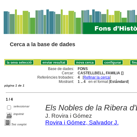
Cerca a la base de dades
Base de dades:
FONS
Cercar:
CASTELLBELL, FAMILIA []
Referències trobades:
4
[
Refinar la cerca
]
Mostrant:
1 .. 4
en el format [
Estàndard
]
pàgina 1 de 1
1 / 4
Els Nobles de la Ribera d
seleccionar
imprimir
J. Rovira i Gómez
Rovira i Gómez, Salvador J.
Text complet