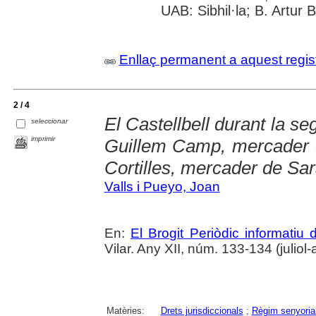
UAB: Sibhil·la; B. Artur B
Enllaç permanent a aquest regis
2 / 4
El Castellbell durant la s
seleccionar
imprimir
Guillem Camp, mercader 
Cortilles, mercader de Sa
Valls i Pueyo, Joan
En:
El Brogit Periòdic informatiu d
Vilar. Any XII, núm. 133-134 (juliol
Matèries:
Drets jurisdiccionals
;
Règim senyoria