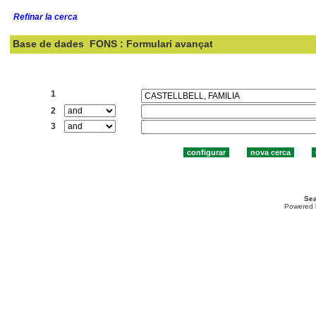
Refinar la cerca
Base de dades
FONS : Formulari avançat
Cercar:
1
2
3
Sea
Powered