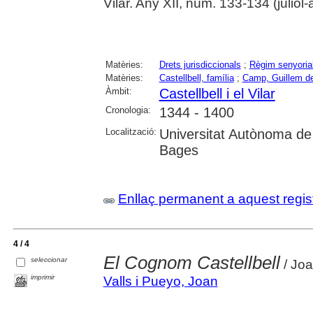
Vilar. Any XII, núm. 133-134 (juliol
Matèries:
Drets jurisdiccionals
;
Règim senyoria
Matèries:
Castellbell, família
;
Camp, Guillem d
Àmbit:
Castellbell i el Vilar
Cronologia:
1344 - 1400
Localització:
Universitat Autònoma de
Bages
Enllaç permanent a aquest regis
4 / 4
El Cognom Castellbell
seleccionar
/ Joa
imprimir
Valls i Pueyo, Joan