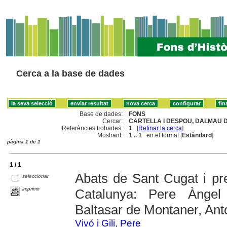
Cerca a la base de dades
Base de dades:
FONS
Cercar:
CARTELLA I DESPOU, DALMAU D
Referències trobades:
1
[
Refinar la cerca
]
Mostrant:
1 .. 1
en el format [
Estàndard
]
pàgina 1 de 1
1 / 1
Abats de Sant Cugat i pre
seleccionar
imprimir
Catalunya: Pere Àngel
Baltasar de Montaner, Anto
Vivó i Gili, Pere