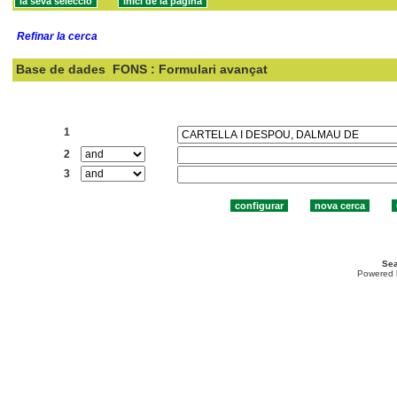
Refinar la cerca
Base de dades
FONS : Formulari avançat
Cercar:
1
2
3
Sea
Powered