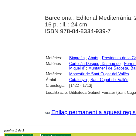
Barcelona : Editorial Mediterrània,
16 p. : il. ; 24 cm
ISBN 978-84-8334-939-7
Matèries:
Biografia
;
Abats
;
Presidents de la Ge
Matèries:
Cartellà i Despou, Dalmau de
;
Ferrer
Miquel d'
;
Muntaner i de Sacosta, Bal
Matèries:
Monestir de Sant Cugat del Vallès
Àmbit:
Catalunya
;
Sant Cugat del Vallès
Cronologia:
[1422 - 1713]
Localització:
Biblioteca Gabriel Ferrater (Sant Cugat
Enllaç permanent a aquest regis
pàgina 1 de 1