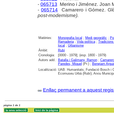
-
065713
Merino i Jiménez. Joan 
-
065714
Camarero i Gómez. Glò
post-modernisme).
Matèries:
Monografia local
;
Medi geogràfic
;
Po
Ramaderia
;
Vida política
;
Tradicions
local
;
Urbanisme
Àmbit:
Rubí
Cronologia:
[0000 - 1979]; (esp. 1800 - 1979)
Autors add.:
Batalla i Galimany, Ramon
;
Camarero
Paredes, Miquel
(Pr.) ;
Benejam Argui
Localització:
UAB: Humanitats; Fundació Bosch i Ca
Ecomuseu Urbà (Rubí); Arxiu Municipa
Enllaç permanent a aquest regis
pàgina 1 de 1