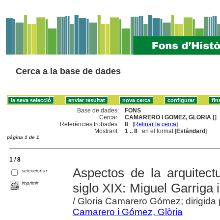
Cerca a la base de dades
Base de dades:
FONS
Cercar:
CAMARERO I GOMEZ, GLORIA []
Referències trobades:
8
[
Refinar la cerca
]
Mostrant:
1 .. 8
en el format [
Estàndard
]
pàgina 1 de 1
1 / 8
Aspectos de la arquitect
seleccionar
imprimir
siglo XIX: Miguel Garriga 
/ Gloria Camarero Gómez; dirigida 
Camarero i Gómez, Glòria