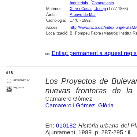
Industrials
;
Comerciants
Matèries:
Xifré i Casas, Josep
(1777-1856)
Àmbit:
Arenys de Mar
Cronologia:
1778 - 1992
Accés:
http://www.raco.cat/index.php/Fulls
Localització:
B. Pompeu Fabra (Mataró); Institut 
Enllaç permanent a aquest regis
4 / 8
Los Proyectos de Buleva
seleccionar
imprimir
nuevas fronteras de la
Camarero Gómez
Camarero i Gómez, Glòria
En:
010182
Història urbana del Pl
Ajuntament, 1989. p. 287-295 : il.