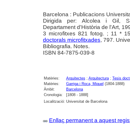
Barcelona : Publicacions Universit
Dirigida per: Alcolea i Gil, S
Departament d'Història de l'Art, 19
3 microfitxes 821 fotog. ; 11 * 1
doctorals microfitxades
, 797. Univ
Bibliografia. Notes.
ISBN 84-7875-039-8
Matèries:
Arquitectes
;
Arquitectura
;
Tesis doct
Matèries:
Garriga i Roca, Miquel
(1804-1888)
Àmbit:
Barcelona
Cronologia:
[1808 - 1888]
Localització:
Universitat de Barcelona
Enllaç permanent a aquest regis