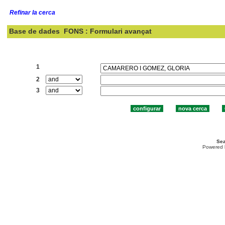
Refinar la cerca
Base de dades
FONS : Formulari avançat
Cercar:
1
2
3
Sea
Powered