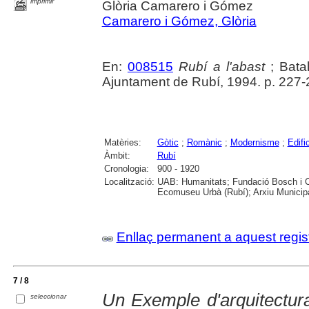
imprimir
Glòria Camarero i Gómez
Camarero i Gómez, Glòria
En:
008515
Rubí a l'abast
; Batal
Ajuntament de Rubí, 1994. p. 227-23
Matèries:
Gòtic
;
Romànic
;
Modernisme
;
Edifi
Àmbit:
Rubí
Cronologia:
900 - 1920
Localització:
UAB: Humanitats; Fundació Bosch i Ca
Ecomuseu Urbà (Rubí); Arxiu Municipa
Enllaç permanent a aquest regis
7 / 8
Un Exemple d'arquitectura
seleccionar