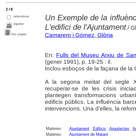
2 / 8
Un Exemple de la influènc
seleccionar
imprimir
L'edifici de l'Ajuntament
/ G
Camarero i Gómez, Glòria
Text complet
En:
Fulls del Museu Arxiu de San
(gener 1991), p. 19-25 : il.
Inclou esboços de la façana de la 
A la segona meitat del segle 
recuperar-se de les crisis inic
plantegen transformacions urban
edificis públics. La influéncia ba
intervencions. Una d'elles, la refor
Matèries:
Ajuntament
;
Edificis
;
Arquitectes
;
Ar
Matèries:
Ajuntament de Mataró