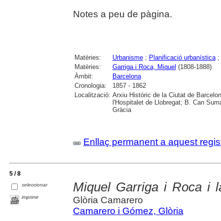
Notes a peu de pàgina.
Matèries:
Urbanisme
;
Planificació urbanística
Matèries:
Garriga i Roca, Miquel
(1808-1888)
Àmbit:
Barcelona
Cronologia:
1857 - 1862
Localització:
Arxiu Històric de la Ciutat de Barcelo
l'Hospitalet de Llobregat; B. Can Sumar
Gràcia
Enllaç permanent a aquest regis
5 / 8
Miquel Garriga i Roca i 
seleccionar
imprimir
Glòria Camarero
Camarero i Gómez, Glòria