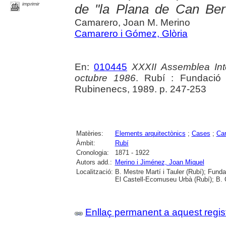
imprimir
de "la Plana de Can Bert
Camarero, Joan M. Merino
Camarero i Gómez, Glòria
En:
010445
XXXII Assemblea Int
octubre 1986
. Rubí : Fundació 
Rubinenecs, 1989. p. 247-253
Matèries:
Elements arquitectònics
;
Cases
;
Car
Àmbit:
Rubí
Cronologia:
1871 - 1922
Autors add.:
Merino i Jiménez, Joan Miquel
Localització:
B. Mestre Martí i Tauler (Rubí); Funda
El Castell-Ecomuseu Urbà (Rubí); B. 
Enllaç permanent a aquest regis