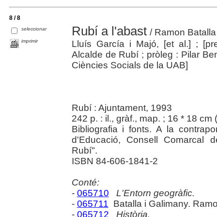
8 / 8
Rubí a l'abast
seleccionar
/ Ramon Batalla
imprimir
Lluís García i Majó, [et al.] ; [
Alcalde de Rubí ; pròleg : Pilar B
Ciències Socials de la UAB]
Rubí : Ajuntament, 1993
242 p. : il., gràf., map. ; 16 * 18 cm 
Bibliografia i fonts. A la contra
d'Educació, Consell Comarcal d
Rubí".
ISBN 84-606-1841-2
Conté:
-
065710
L'Entorn geogràfic.
-
065711
Batalla i Galimany. Ram
-
065712
Història.