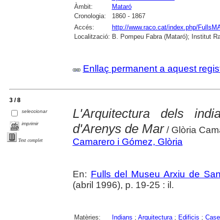
Àmbit:
Mataró
Cronologia:
1860 - 1867
Accés:
http://www.raco.cat/index.php/Fulls
Localització:
B. Pompeu Fabra (Mataró); Institut 
Enllaç permanent a aquest regis
3 / 8
L'Arquitectura dels in
seleccionar
imprimir
d'Arenys de Mar
/ Glòria Cam
Camarero i Gómez, Glòria
Text complet
En:
Fulls del Museu Arxiu de San
(abril 1996), p. 19-25 : il.
Matèries:
Indians
;
Arquitectura
;
Edificis
;
Case