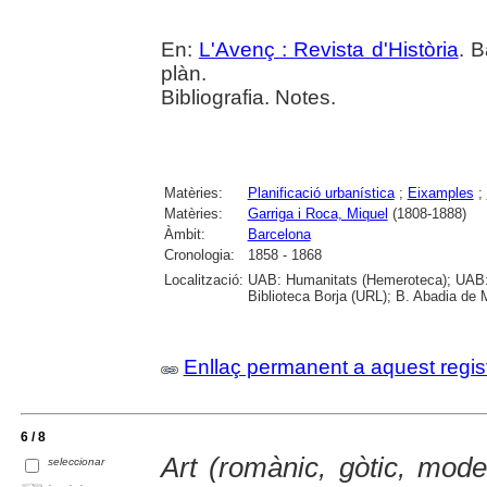
En:
L'Avenç : Revista d'Història
. B
plàn.
Bibliografia. Notes.
Matèries:
Planificació urbanística
;
Eixamples
;
Matèries:
Garriga i Roca, Miquel
(1808-1888)
Àmbit:
Barcelona
Cronologia:
1858 - 1868
Localització:
UAB: Humanitats (Hemeroteca); UAB: 
Biblioteca Borja (URL); B. Abadia de 
Enllaç permanent a aquest regis
6 / 8
Art (romànic, gòtic, mod
seleccionar