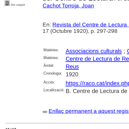
Cachot Torroja, Joan
Text complet
En:
Revista del Centre de Lectura
17 (Octubre 1920), p. 297-298
Matèries:
Associacions culturals
;
Matèries:
Centre de Lectura de R
Àmbit:
Reus
Cronologia:
1920
Accés:
https://raco.cat/index.p
Localització:
B. Centre de Lectura de
Enllaç permanent a aquest regis