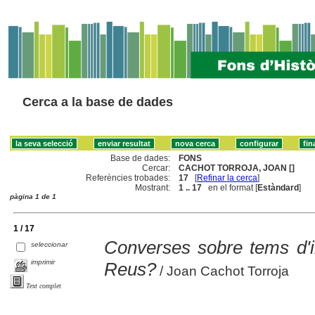
Cerca a la base de dades
Base de dades:
FONS
Cercar:
CACHOT TORROJA, JOAN []
Referències trobades:
17
[
Refinar la cerca
]
Mostrant:
1 .. 17
en el format [
Estàndard
]
pàgina 1 de 1
1 / 17
Converses sobre tems d'i
seleccionar
imprimir
Reus?
/ Joan Cachot Torroja
Text complet