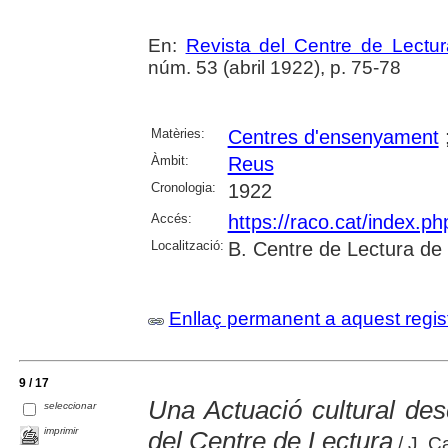
En:
Revista del Centre de Lectu
núm. 53 (abril 1922), p. 75-78
Matèries:
Centres d'ensenyament
Àmbit:
Reus
Cronologia:
1922
Accés:
https://raco.cat/index.p
Localització:
B. Centre de Lectura de
Enllaç permanent a aquest regis
9 / 17
Una Actuació cultural desc
seleccionar
imprimir
del Centre de Lectura
/ J. C