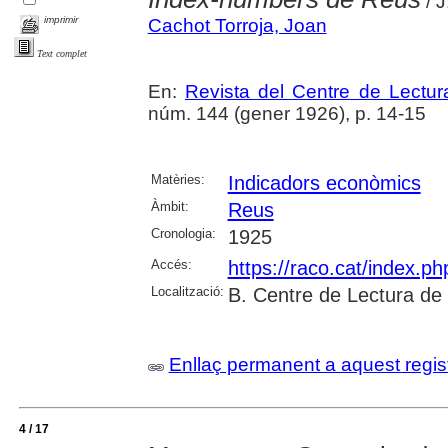
/ J
imprimir
Cachot Torroja, Joan
Text complet
En:
Revista del Centre de Lectu
núm. 144 (gener 1926), p. 14-15
Matèries:
Indicadors econòmics
Àmbit:
Reus
Cronologia:
1925
Accés:
https://raco.cat/index.p
Localització:
B. Centre de Lectura de
Enllaç permanent a aquest regis
4 / 17