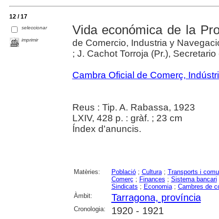
12 / 17
Vida económica de la Pro
seleccionar
imprimir
de Comercio, Industria y Navegaci
; J. Cachot Torroja (Pr.), Secretari
Cambra Oficial de Comerç, Indústr
Reus : Tip. A. Rabassa, 1923
LXIV, 428 p. : gràf. ; 23 cm
Índex d'anuncis.
Matèries:
Població
;
Cultura
;
Transports i comu
Comerç
;
Finances
;
Sistema bancari
Sindicats
;
Economia
;
Cambres de co
Àmbit:
Tarragona, província
Cronologia:
1920 - 1921