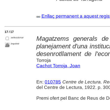
Enllaç permanent a aquest regis
17 / 17
Magatzems generals de 
seleccionar
imprimir
planejament d'una instituc
desenrotllament de l'ec
Torroja
Cachot Torroja, Joan
En:
010785
Centre de Lectura. Reu
del Centre de Lectura, 1922. p. 30
Premi ofert pel Banc de Reus de D