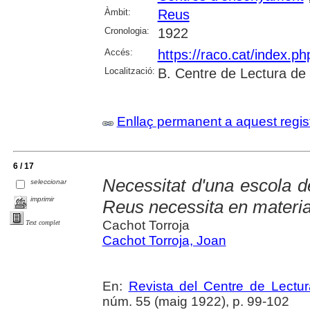
Àmbit:
Reus
Cronologia:
1922
Accés:
https://raco.cat/index.p
Localització:
B. Centre de Lectura de
Enllaç permanent a aquest regis
6 / 17
Necessitat d'una escola d
seleccionar
imprimir
Reus necessita en materi
Cachot Torroja
Text complet
Cachot Torroja, Joan
En:
Revista del Centre de Lectu
núm. 55 (maig 1922), p. 99-102