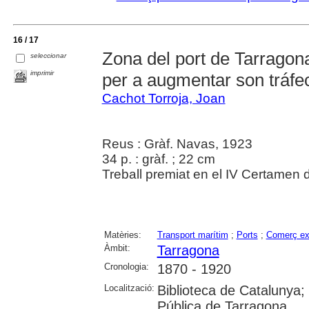
16 / 17
Zona del port de Tarragon
seleccionar
imprimir
per a augmentar son tráfe
Cachot Torroja, Joan
Reus : Gràf. Navas, 1923
34 p. : gràf. ; 22 cm
Treball premiat en el IV Certamen 
Matèries:
Transport marítim
;
Ports
;
Comerç ext
Àmbit:
Tarragona
Cronologia:
1870 - 1920
Localització:
Biblioteca de Catalunya;
Pública de Tarragona