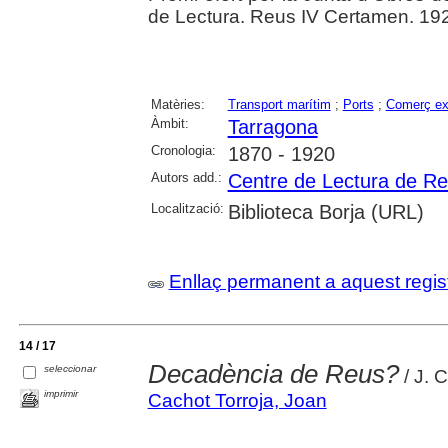
de Lectura. Reus IV Certamen. 1921
Matèries:
Transport marítim
;
Ports
;
Comerç ext
Àmbit:
Tarragona
Cronologia:
1870 - 1920
Autors add.:
Centre de Lectura de R
Localització:
Biblioteca Borja (URL)
Enllaç permanent a aquest regis
14 / 17
Decadència de Reus?
seleccionar
/ J. 
imprimir
Cachot Torroja, Joan