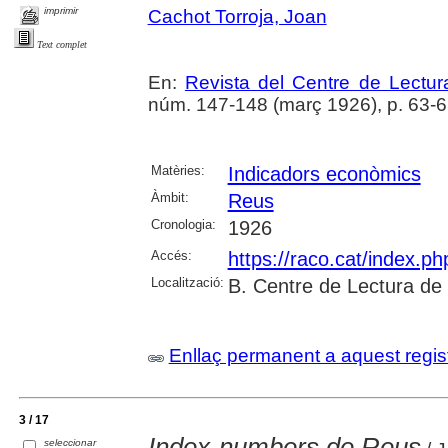
imprimir
Cachot Torroja, Joan
Text complet
En:
Revista del Centre de Lectu
núm. 147-148 (març 1926), p. 63-
Matèries:
Indicadors econòmics
Àmbit:
Reus
Cronologia:
1926
Accés:
https://raco.cat/index.p
Localització:
B. Centre de Lectura de
Enllaç permanent a aquest regis
3 / 17
Index-numbers de Reus
seleccionar