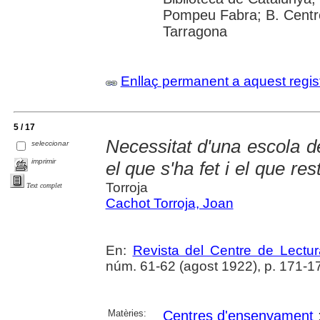
Pompeu Fabra; B. Centre
Tarragona
Enllaç permanent a aquest regis
5 / 17
Necessitat d'una escola d
seleccionar
imprimir
el que s'ha fet i el que res
Torroja
Text complet
Cachot Torroja, Joan
En:
Revista del Centre de Lectu
núm. 61-62 (agost 1922), p. 171-1
Matèries:
Centres d'ensenyament