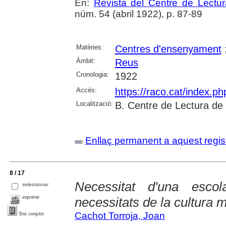
En:
Revista del Centre de Lectu
núm. 54 (abril 1922), p. 87-89
Matèries:
Centres d'ensenyament
Àmbit:
Reus
Cronologia:
1922
Accés:
https://raco.cat/index.p
Localització:
B. Centre de Lectura de
Enllaç permanent a aquest regis
8 / 17
Necessitat d'una esc
seleccionar
imprimir
necessitats de la cultura m
Cachot Torroja, Joan
Text complet