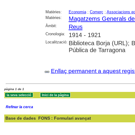
Matèries:
Economia
;
Comerç
;
Associacions e
Matèries:
Magatzems Generals de 
Àmbit:
Reus
Cronologia:
1914 - 1921
Localització:
Biblioteca Borja (URL); 
Pública de Tarragona
Enllaç permanent a aquest regis
pàgina 1 de 1
Refinar la cerca
Base de dades
FONS : Formulari avançat
Cercar: