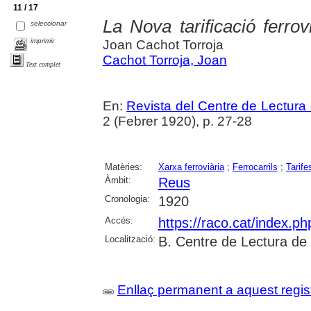
11 / 17
La Nova tarificació ferrov
seleccionar
imprimir
Joan Cachot Torroja
Cachot Torroja, Joan
Text complet
En:
Revista del Centre de Lectura
2 (Febrer 1920), p. 27-28
Matèries:
Xarxa ferroviària
;
Ferrocarrils
;
Tarife
Àmbit:
Reus
Cronologia:
1920
Accés:
https://raco.cat/index.p
Localització:
B. Centre de Lectura de
Enllaç permanent a aquest regis