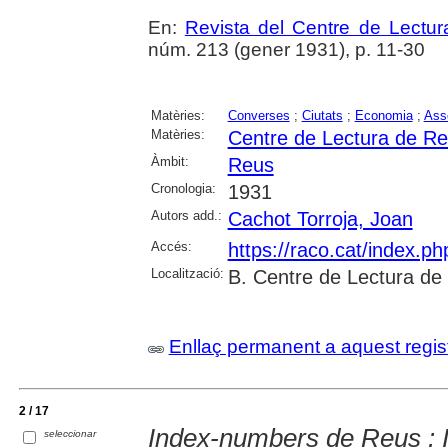
En:
Revista del Centre de Lectu
núm. 213 (gener 1931), p. 11-30
Matèries:
Converses
;
Ciutats
;
Economia
;
Asso
Matèries:
Centre de Lectura de R
Àmbit:
Reus
Cronologia:
1931
Autors add.:
Cachot Torroja, Joan
Accés:
https://raco.cat/index.p
Localització:
B. Centre de Lectura de
Enllaç permanent a aquest regis
2 / 17
Index-numbers de Reus : I
seleccionar