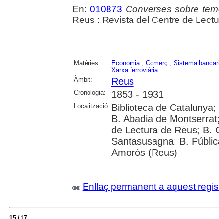
En:
010873
Converses sobre teme
Reus : Revista del Centre de Lectu
Matèries:
Economia
;
Comerç
;
Sistema bancar
Xarxa ferroviària
Àmbit:
Reus
Cronologia:
1853 - 1931
Localització:
Biblioteca de Catalunya;
B. Abadia de Montserrat; 
de Lectura de Reus; B. 
Santasusagna; B. Públic
Amorós (Reus)
Enllaç permanent a aquest regis
15 / 17