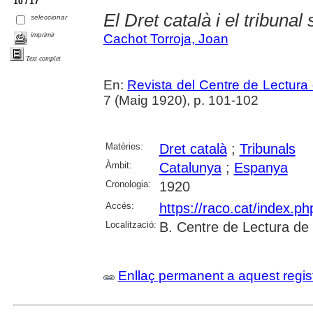
10 / 17
El Dret català i el tribuna
seleccionar
imprimir
Cachot Torroja, Joan
Text complet
En:
Revista del Centre de Lectura
7 (Maig 1920), p. 101-102
Matèries:
Dret català
;
Tribunals
Àmbit:
Catalunya
;
Espanya
Cronologia:
1920
Accés:
https://raco.cat/index.p
Localització:
B. Centre de Lectura de
Enllaç permanent a aquest regis