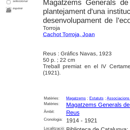
Magatzems Generals de 
seleccionar
imprimir
plantejament d'una instituc
desenvolupament de l'ec
Torroja
Cachot Torroja, Joan
Reus : Gráfics Navas, 1923
50 p. ; 22 cm
Treball premiat en el IV Certa
(1921).
Matèries:
Magatzems
;
Estatuts
;
Associacions
Matèries:
Magatzems Generals de 
Àmbit:
Reus
Cronologia:
1914 - 1921
Localització:
Biblioteca de Catalunya; 