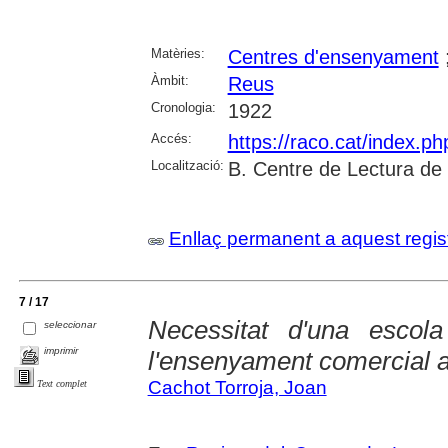
Matèries:
Centres d'ensenyament
Àmbit:
Reus
Cronologia:
1922
Accés:
https://raco.cat/index.p
Localització:
B. Centre de Lectura de
Enllaç permanent a aquest regis
7 / 17
Necessitat d'una esco
seleccionar
imprimir
l'ensenyament comercial 
Cachot Torroja, Joan
Text complet