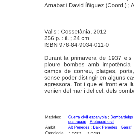
Arnabat i David Íñiguez (Coord.) ;
Valls : Cossetània, 2012
256 p. : il. ; 24 cm
ISBN 978-84-9034-011-0
Durant la primavera de 1937 el
ploure bombes amb impotència d
camps de conreu, platges, ports, 
sense poder distingir en alguns ca
agressora. Tot i que el front era ll
venien del mar i del cel, dels bomba
Matèries:
Guerra civil espanyola
;
Bombardeigs
destrucció
;
Protecció civil
Àmbit:
Alt Penedès
;
Baix Penedès
;
Garraf
Cronologia: