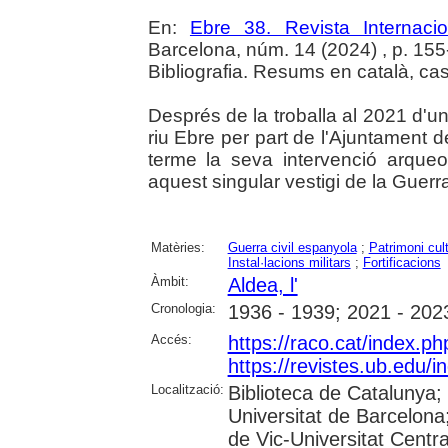
En:
Ebre 38. Revista Internaci
Barcelona, núm. 14 (2024) , p. 155-1
Bibliografia. Resums en català, cast
Després de la troballa al 2021 d'un 
riu Ebre per part de l'Ajuntament d
terme la seva intervenció arque
aquest singular vestigi de la Guerra
Matèries:
Guerra civil espanyola
;
Patrimoni cult
Instal·lacions militars
;
Fortificacions
Àmbit:
Aldea, l'
Cronologia:
1936 - 1939; 2021 - 202
Accés:
https://raco.cat/index.p
https://revistes.ub.edu/
Localització:
Biblioteca de Catalunya;
Universitat de Barcelona;
de Vic-Universitat Centra