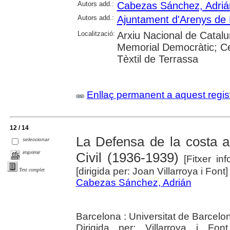
Autors add.:
Cabezas Sánchez, Adriá
Autors add.:
Ajuntament d'Arenys de
Localització:
Arxiu Nacional de Catalu
Memorial Democràtic; C
Tèxtil de Terrassa
Enllaç permanent a aquest regis
12 / 14
La Defensa de la costa a
seleccionar
imprimir
Civil (1936-1939)
[Fitxer inf
[dirigida per: Joan Villarroya i Font]
Text complet
Cabezas Sánchez, Adrián
Barcelona : Universitat de Barcelo
Dirigida per: Villarroya i Fon