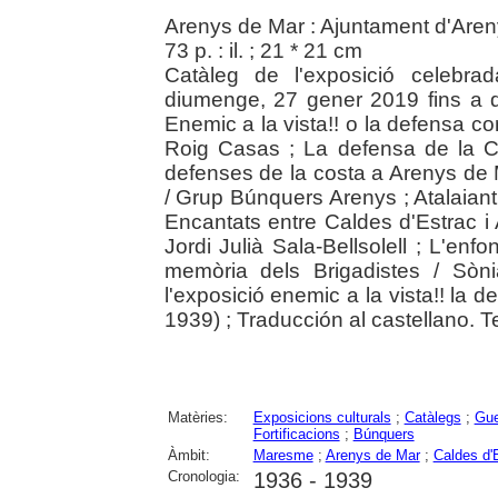
Arenys de Mar : Ajuntament d'Are
73 p. : il. ; 21 * 21 cm
Catàleg de l'exposició celebr
diumenge, 27 gener 2019 fins a
Enemic a la vista!! o la defensa co
Roig Casas ; La defensa de la 
defenses de la costa a Arenys de 
/ Grup Búnquers Arenys ; Atalaiant l
Encantats entre Caldes d'Estrac i 
Jordi Julià Sala-Bellsolell ; L'en
memòria dels Brigadistes / Sòn
l'exposició enemic a la vista!! la
1939) ; Traducción al castellano. T
Matèries:
Exposicions culturals
;
Catàlegs
;
Gue
Fortificacions
;
Búnquers
Àmbit:
Maresme
;
Arenys de Mar
;
Caldes d'
Cronologia:
1936 - 1939