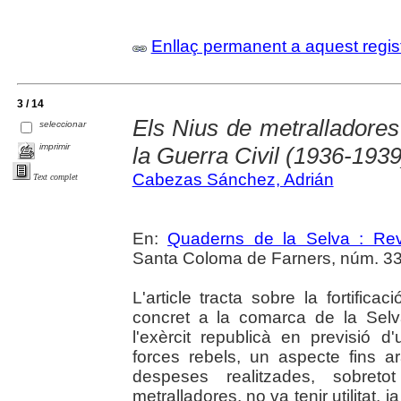
Enllaç permanent a aquest regis
3 / 14
Els Nius de metralladores 
seleccionar
imprimir
la Guerra Civil (1936-1939
Cabezas Sánchez, Adrián
Text complet
En:
Quaderns de la Selva : Revi
Santa Coloma de Farners, núm. 33-
L'article tracta sobre la fortific
concret a la comarca de la Selva
l'exèrcit republicà en previsió
forces rebels, un aspecte fins a
despeses realitzades, sobret
metralladores, no va tenir utilitat, 