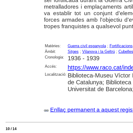
ser fortificada durant la Guerra Civi
metralladores i emplaçaments art
va establir tot un conjunt d'elem
forces armades amb l'objectiu d'
tropes franquistes a qualsevol punt d
Matèries:
Guerra civil espanyola
;
Fortificacions
Àmbit:
Sitges
;
Vilanova i la Geltrú
;
Cubelle
Cronologia:
1936 - 1939
Accés:
https://www.raco.cat/ind
Localització:
Biblioteca-Museu Víctor B
de Catalunya; Biblioteca
Universitat de Barcelona;
Enllaç permanent a aquest regis
10 / 14