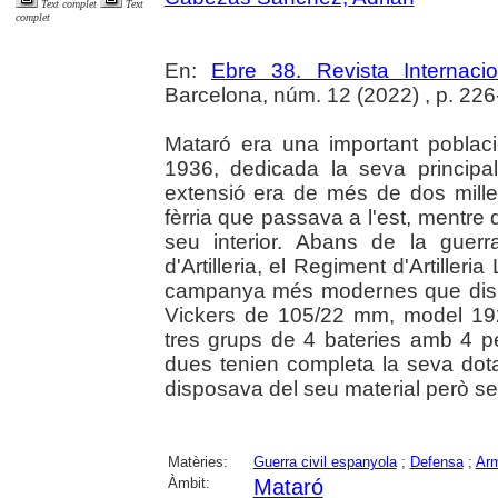
Text complet
Text
complet
En:
Ebre 38. Revista Internaci
Barcelona, núm. 12 (2022) , p. 226-2
Mataró era una important poblaci
1936, dedicada la seva principal
extensió era de més de dos milles
fèrria que passava a l'est, mentre q
seu interior. Abans de la guer
d'Artilleria, el Regiment d'Artille
campanya més modernes que dispo
Vickers de 105/22 mm, model 192
tres grups de 4 bateries amb 4 
dues tenien completa la seva dota
disposava del seu material però s
Matèries:
Guerra civil espanyola
;
Defensa
;
Ar
Àmbit:
Mataró