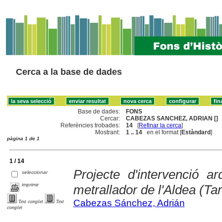
Cerca a la base de dades
Base de dades:
FONS
Cercar:
CABEZAS SANCHEZ, ADRIAN []
Referències trobades:
14
[
Refinar la cerca
]
Mostrant:
1 .. 14
en el format [
Estàndard
]
pàgina 1 de 1
1 / 14
Projecte d'intervenció ar
seleccionar
imprimir
metrallador de l'Aldea (Ta
Cabezas Sánchez, Adrián
Text complet
Text
complet