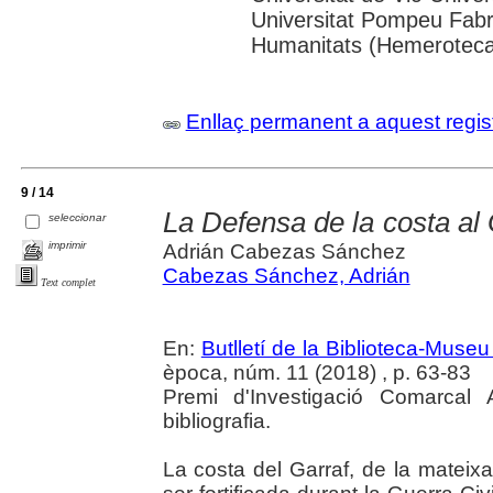
Universitat Pompeu Fabra;
Humanitats (Hemeroteca
Enllaç permanent a aquest regis
9 / 14
La Defensa de la costa al 
seleccionar
imprimir
Adrián Cabezas Sánchez
Cabezas Sánchez, Adrián
Text complet
En:
Butlletí de la Biblioteca-Muse
època, núm. 11 (2018) , p. 63-83
Premi d'Investigació Comarcal 
bibliografia.
La costa del Garraf, de la mateix