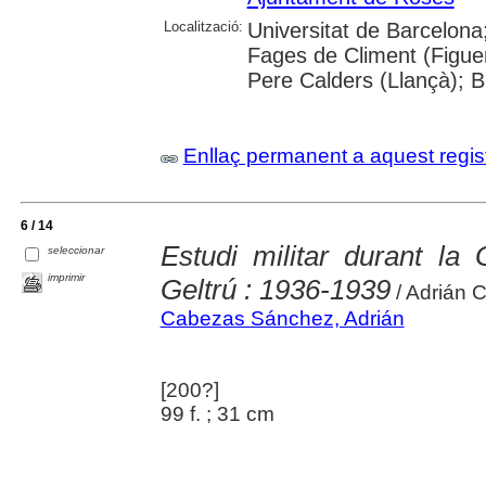
Localització:
Universitat de Barcelona;
Fages de Climent (Figuer
Pere Calders (Llançà); 
Enllaç permanent a aquest regis
6 / 14
Estudi militar durant la 
seleccionar
imprimir
Geltrú : 1936-1939
/ Adrián 
Cabezas Sánchez, Adrián
[200?]
99 f. ; 31 cm