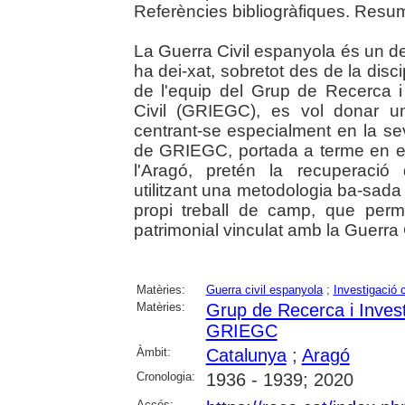
Referències bibliogràfiques. Resum
La Guerra Civil espanyola és un del
ha dei-xat, sobretot des de la discip
de l'equip del Grup de Recerca i
Civil (GRIEGC), es vol donar un 
centrant-se especialment en la sev
de GRIEGC, portada a terme en el
l'Aragó, pretén la recuperació 
utilitzant una metodologia ba-sada a
propi treball de camp, que perme
patrimonial vinculat amb la Guerra C
Matèries:
Guerra civil espanyola
;
Investigació c
Matèries:
Grup de Recerca i Investi
GRIEGC
Àmbit:
Catalunya
;
Aragó
Cronologia:
1936 - 1939; 2020
Accés: