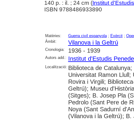
140 p. : il. ; 24 cm (
Institut d'Estu
ISBN 9788486933890
Matèries:
Guerra civil espanyola
;
Exèrcit
;
Oper
Àmbit:
Vilanova i la Geltrú
Cronologia:
1936 - 1939
Autors add.:
Institut d'Estudis Pened
Localització:
Biblioteca de Catalunya;
Universitat Ramon Llull; 
Rovira i Virgili; Bibliote
Geltrú); Museu d'Històri
(Sitges); B. Josep Pla (
Pedrolo (Sant Pere de R
Noya (Sant Sadurní d'An
(Vilanova i la Geltrú); B.