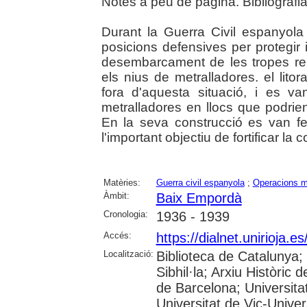
Notes a peu de pàgina. Bibliografia
Durant la Guerra Civil espanyola
posicions defensives per protegir 
desembarcament de les tropes re
els nius de metralladores. el lit
fora d'aquesta situació, i es v
metralladores en llocs que podri
En la seva construcció es van fe
l'important objectiu de fortificar la c
Matèries:
Guerra civil espanyola
;
Operacions mi
Àmbit:
Baix Empordà
Cronologia:
1936 - 1939
Accés:
https://dialnet.unirioja.
Localització:
Biblioteca de Catalunya
Sibhil·la; Arxiu Històric 
de Barcelona; Universitat
Universitat de Vic-Univer