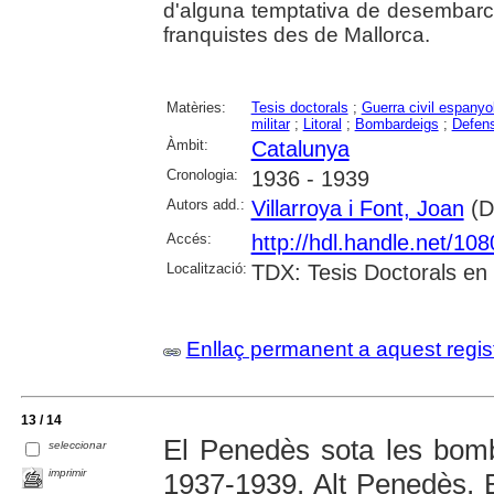
d'alguna temptativa de desembarca
franquistes des de Mallorca.
Matèries:
Tesis doctorals
;
Guerra civil espanyo
militar
;
Litoral
;
Bombardeigs
;
Defen
Àmbit:
Catalunya
Cronologia:
1936 - 1939
Autors add.:
Villarroya i Font, Joan
(Di
Accés:
http://hdl.handle.net/10
Localització:
TDX: Tesis Doctorals en
Enllaç permanent a aquest regis
13 / 14
El Penedès sota les bomb
seleccionar
imprimir
1937-1939. Alt Penedès, 