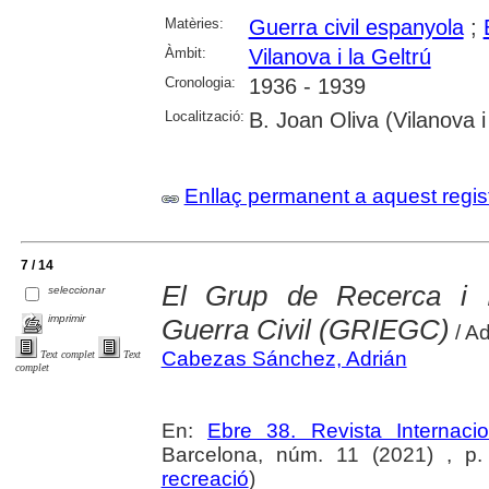
Matèries:
Guerra civil espanyola
;
Àmbit:
Vilanova i la Geltrú
Cronologia:
1936 - 1939
Localització:
B. Joan Oliva (Vilanova i
Enllaç permanent a aquest regis
7 / 14
El Grup de Recerca i I
seleccionar
imprimir
Guerra Civil (GRIEGC)
/ A
Cabezas Sánchez, Adrián
Text complet
Text
complet
En:
Ebre 38. Revista Internaci
Barcelona, núm. 11 (2021) , p. 
recreació
)