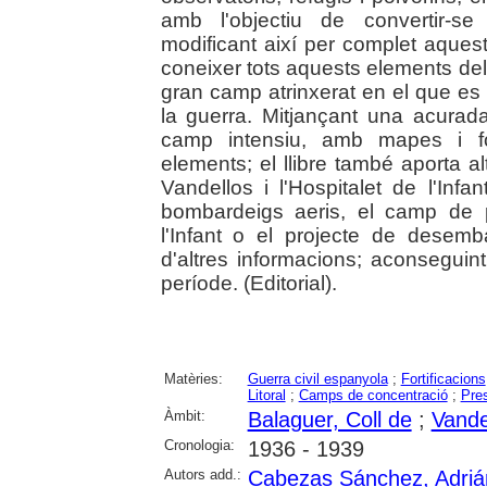
amb l'objectiu de convertir-s
modificant així per complet aquest
coneixer tots aquests elements del
gran camp atrinxerat en el que es 
la guerra. Mitjançant una acurada 
camp intensiu, amb mapes i fo
elements; el llibre també aporta a
Vandellos i l'Hospitalet de l'Inf
bombardeigs aeris, el camp de 
l'Infant o el projecte de desem
d'altres informacions; aconseguin
període. (Editorial).
Matèries:
Guerra civil espanyola
;
Fortificacions
Litoral
;
Camps de concentració
;
Pre
Àmbit:
Balaguer, Coll de
;
Vandel
Cronologia:
1936 - 1939
Autors add.:
Cabezas Sánchez, Adriá