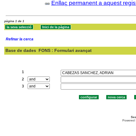
Enllaç permanent a aquest regis
pàgina 1 de 1
Refinar la cerca
Base de dades
FONS : Formulari avançat
Cercar:
1
2
3
Sea
Powered