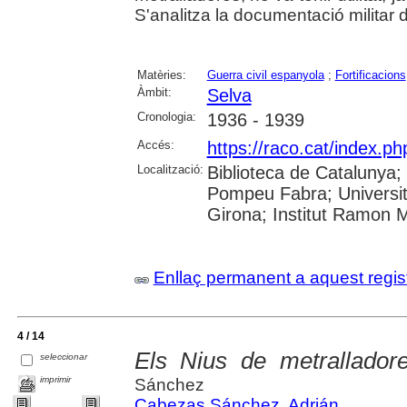
S'analitza la documentació militar 
Matèries:
Guerra civil espanyola
;
Fortificacions
Àmbit:
Selva
Cronologia:
1936 - 1939
Accés:
https://raco.cat/index.p
Localització:
Biblioteca de Catalunya; U
Pompeu Fabra; Universita
Girona; Institut Ramon 
Enllaç permanent a aquest regis
4 / 14
Els Nius de metrallador
seleccionar
imprimir
Sánchez
Cabezas Sánchez, Adrián