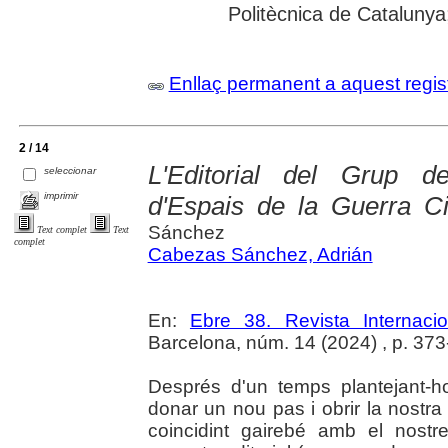
Politècnica de Catalunya; 
Enllaç permanent a aquest regis
2 / 14
L'Editorial del Grup d
seleccionar
imprimir
d'Espais de la Guerra C
Sánchez
Text complet
Text
complet
Cabezas Sánchez, Adrián
En:
Ebre 38. Revista Internaci
Barcelona, núm. 14 (2024) , p. 373
Després d'un temps plantejant-ho
donar un nou pas i obrir la nostra
coincidint gairebé amb el nostr