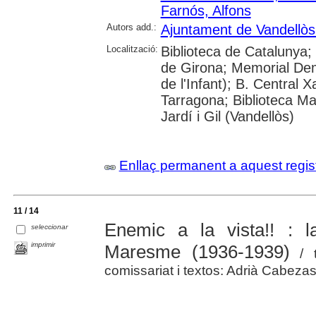
Farnós, Alfons
Autors add.:
Ajuntament de Vandellòs i
Localització:
Biblioteca de Catalunya; 
de Girona; Memorial Demo
de l'Infant); B. Central 
Tarragona; Biblioteca Ma
Jardí i Gil (Vandellòs)
Enllaç permanent a aquest regis
11 / 14
Enemic a la vista!! : 
seleccionar
imprimir
Maresme (1936-1939)
/ t
comissariat i textos: Adrià Cabe