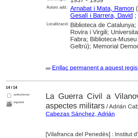
1937 - 1939
Autors add.:
Arnabat i Mata, Ramon
(
Gesalí i Barrera, David
Localització:
Biblioteca de Catalunya; 
Rovira i Virgili; Univers
Fabra; Biblioteca-Museu 
Geltrú); Memorial Democ
Enllaç permanent a aquest regis
14 / 14
La Guerra Civil a Vilano
seleccionar
imprimir
aspectes militars
/ Adrián Ca
Cabezas Sánchez, Adrián
[Vilafranca del Penedès] : Institu