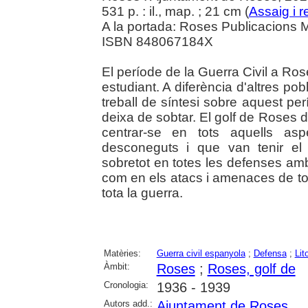
531 p. : il., map. ; 21 cm (
Assaig i r
A la portada: Roses Publicacions M
ISBN 848067184X
El període de la Guerra Civil a Ros
estudiant. A diferència d'altres p
treball de síntesi sobre aquest per
deixa de sobtar. El golf de Roses 
centrar-se en tots aquells asp
desconeguts i que van tenir el
sobretot en totes les defenses amb 
com en els atacs i amenaces de tot 
tota la guerra.
Matèries:
Guerra civil espanyola
;
Defensa
;
Lit
Àmbit:
Roses
;
Roses, golf de
Cronologia:
1936 - 1939
Autors add.:
Ajuntament de Roses