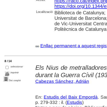
https://raco.cat/index.p
https://doi.org/10.1344/
Localització:
Biblioteca de Catalunya;
Universitat de Barcelona;
de Vic-Universitat Centra
Politècnica de Catalunya; 
Enllaç permanent a aquest regis
8 / 14
Els Nius de metralladores
seleccionar
imprimir
durant la Guerra Cívil (19
Cabezas Sánchez, Adrián
Text complet
En:
Estudis del Baix Empordà
. Sa
p. 279-332 : il. (
Estudis
)