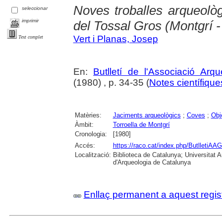
Noves troballes arqueolò
seleccionar
imprimir
del Tossal Gros (Montgrí 
Vert i Planas, Josep
Text complet
En:
Butlletí de l'Associació Arq
(1980) , p. 34-35 (
Notes científiques
Matèries:
Jaciments arqueològics
;
Coves
;
Obj
Àmbit:
Torroella de Montgrí
Cronologia:
[1980]
Accés:
https://raco.cat/index.php/ButlletiAAG
Localització:
Biblioteca de Catalunya; Universitat
d'Arqueologia de Catalunya
Enllaç permanent a aquest regis