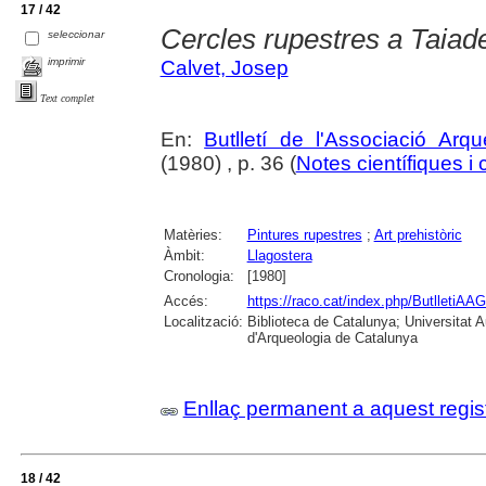
17 / 42
Cercles rupestres a Taiad
seleccionar
imprimir
Calvet, Josep
Text complet
En:
Butlletí de l'Associació Arq
(1980) , p. 36 (
Notes científiques i 
Matèries:
Pintures rupestres
;
Art prehistòric
Àmbit:
Llagostera
Cronologia:
[1980]
Accés:
https://raco.cat/index.php/ButlletiAAG
Localització:
Biblioteca de Catalunya; Universitat
d'Arqueologia de Catalunya
Enllaç permanent a aquest regis
18 / 42