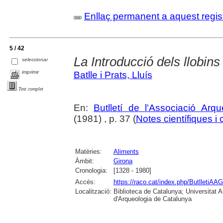
Enllaç permanent a aquest regis
5 / 42
La Introducció dels llobins
seleccionar
imprimir
Batlle i Prats, Lluís
Text complet
En:
Butlletí de l'Associació Arq
(1981) , p. 37 (
Notes científiques i 
Matèries:
Aliments
Àmbit:
Girona
Cronologia:
[1328 - 1980]
Accés:
https://raco.cat/index.php/ButlletiAAG
Localització:
Biblioteca de Catalunya; Universitat
d'Arqueologia de Catalunya