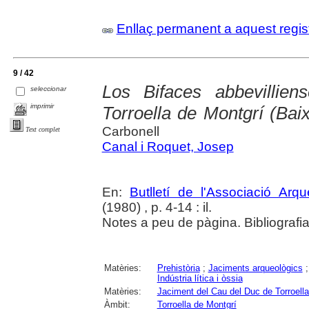
Enllaç permanent a aquest regis
9 / 42
Los Bifaces abbevillie
seleccionar
imprimir
Torroella de Montgrí (Ba
Carbonell
Text complet
Canal i Roquet, Josep
En:
Butlletí de l'Associació Arq
(1980) , p. 4-14 : il.
Notes a peu de pàgina. Bibliografia
Matèries:
Prehistòria
;
Jaciments arqueològics
Indústria lítica i òssia
Matèries:
Jaciment del Cau del Duc de Torroell
Àmbit:
Torroella de Montgrí