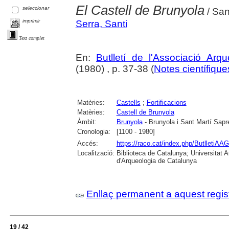
El Castell de Brunyola
seleccionar
/ San
imprimir
Serra, Santi
Text complet
En:
Butlletí de l'Associació Arq
(1980) , p. 37-38 (
Notes científiques
Matèries:
Castells
;
Fortificacions
Matèries:
Castell de Brunyola
Àmbit:
Brunyola
- Brunyola i Sant Martí Sapr
Cronologia:
[1100 - 1980]
Accés:
https://raco.cat/index.php/ButlletiAAG
Localització:
Biblioteca de Catalunya; Universitat
d'Arqueologia de Catalunya
Enllaç permanent a aquest regis
19 / 42