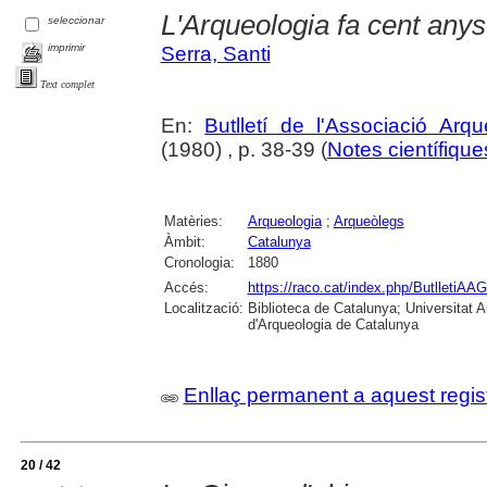
L'Arqueologia fa cent anys
seleccionar
imprimir
Serra, Santi
Text complet
En:
Butlletí de l'Associació Arq
(1980) , p. 38-39 (
Notes científiques
Matèries:
Arqueologia
;
Arqueòlegs
Àmbit:
Catalunya
Cronologia:
1880
Accés:
https://raco.cat/index.php/ButlletiAAG
Localització:
Biblioteca de Catalunya; Universitat
d'Arqueologia de Catalunya
Enllaç permanent a aquest regis
20 / 42