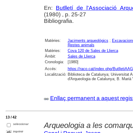
En:
Butlletí de l'Associació Arq
(1980) , p. 25-27
Bibliografia.
Matèries:
Jaciments arqueològics
;
Excavacions
Restes animals
Matèries:
Cova 120 de Sales de Llierca
Àmbit:
Sales de Llierca
Cronologia:
[1980]
Accés:
https://raco.cat/index.php/ButlletiAAG
Localització:
Biblioteca de Catalunya; Universitat
d'Arqueologia de Catalunya; B. Marià 
Enllaç permanent a aquest regis
13 / 42
Arqueologia a les comarqu
seleccionar
imprimir