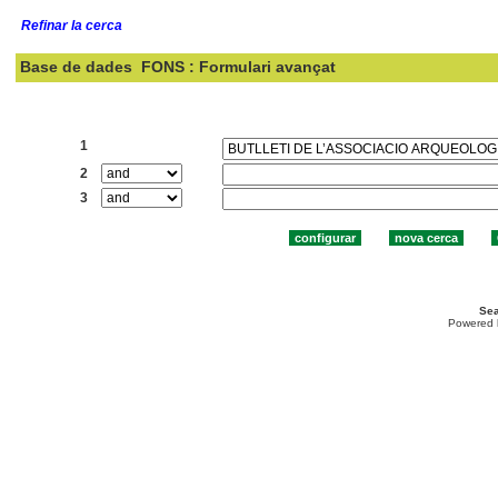
Refinar la cerca
Base de dades
FONS : Formulari avançat
Cercar:
1
2
3
Sea
Powered