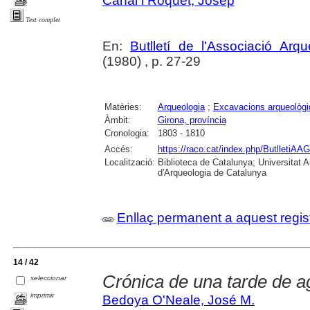
Canal i Roquet, Josep
Text complet
En:
Butlletí de l'Associació Arq
(1980) , p. 27-29
Matèries:
Arqueologia
;
Excavacions arqueològ
Àmbit:
Girona, província
Cronologia:
1803 - 1810
Accés:
https://raco.cat/index.php/ButlletiAAG
Localització:
Biblioteca de Catalunya; Universitat
d'Arqueologia de Catalunya
Enllaç permanent a aquest regis
14 / 42
Crónica de una tarde de a
seleccionar
imprimir
Bedoya O'Neale, José M.