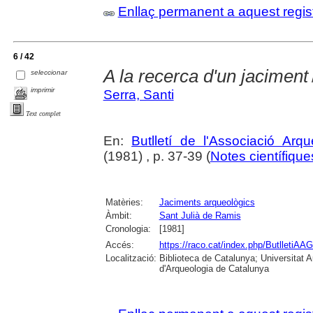
Enllaç permanent a aquest regis
6 / 42
A la recerca d'un jaciment
seleccionar
imprimir
Serra, Santi
Text complet
En:
Butlletí de l'Associació Arq
(1981) , p. 37-39 (
Notes científiques
Matèries:
Jaciments arqueològics
Àmbit:
Sant Julià de Ramis
Cronologia:
[1981]
Accés:
https://raco.cat/index.php/ButlletiAAG
Localització:
Biblioteca de Catalunya; Universitat
d'Arqueologia de Catalunya