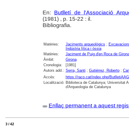
En:
Butlletí de l'Associació Arq
(1981) , p. 15-22 : il.
Bibliografia.
Matèries:
Jaciments arqueològics
;
Excavacions
Indústria lítica i òssia
Matèries:
Jaciment de Puig d'en Roca de Giron
Àmbit:
Girona
Cronologia:
[1981]
Autors add.:
Serra, Santi
;
Gutiérrez, Roberto
;
Car
Accés:
https://raco.cat/index.php/ButlletiAAG
Localització:
Biblioteca de Catalunya; Universitat
d'Arqueologia de Catalunya
Enllaç permanent a aquest regis
3 / 42