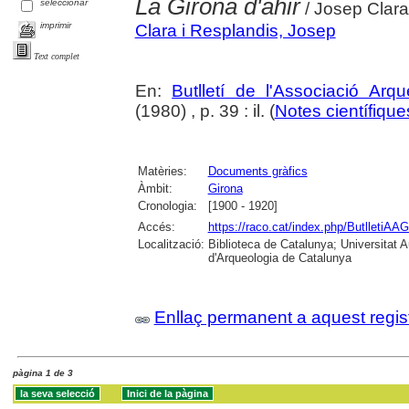
La Girona d'ahir
seleccionar
/ Josep Clara
imprimir
Clara i Resplandis, Josep
Text complet
En:
Butlletí de l'Associació Arq
(1980) , p. 39 : il. (
Notes científiques
Matèries:
Documents gràfics
Àmbit:
Girona
Cronologia:
[1900 - 1920]
Accés:
https://raco.cat/index.php/ButlletiAAG
Localització:
Biblioteca de Catalunya; Universitat
d'Arqueologia de Catalunya
Enllaç permanent a aquest regis
pàgina 1 de 3