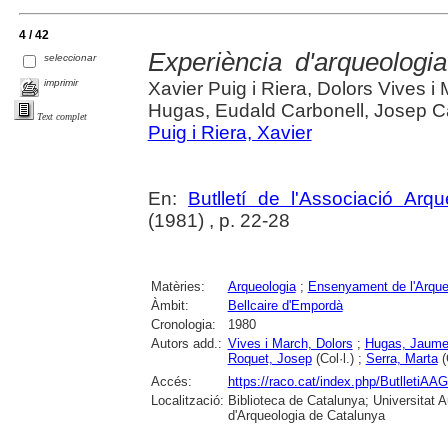
4 / 42
Experiència d'arqueologi
seleccionar
imprimir
Xavier Puig i Riera, Dolors Vives i
Hugas, Eudald Carbonell, Josep Ca
Text complet
Puig i Riera, Xavier
En:
Butlletí de l'Associació Arq
(1981) , p. 22-28
Matèries:
Arqueologia
;
Ensenyament de l'Arque
Àmbit:
Bellcaire d'Empordà
Cronologia:
1980
Autors add.:
Vives i March, Dolors
;
Hugas, Jaum
Roquet, Josep
(Col·l.) ;
Serra, Marta
(
Accés:
https://raco.cat/index.php/ButlletiAAG
Localització:
Biblioteca de Catalunya; Universitat
d'Arqueologia de Catalunya