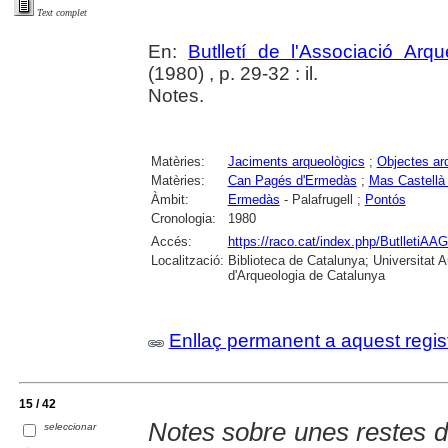
Text complet
En:
Butlletí de l'Associació Arq
(1980) , p. 29-32 : il.
Notes.
Matèries:
Jaciments arqueològics
;
Objectes ar
Matèries:
Can Pagés d'Ermedàs
;
Mas Castellà
Àmbit:
Ermedàs
- Palafrugell ;
Pontós
Cronologia:
1980
Accés:
https://raco.cat/index.php/ButlletiAAG
Localització:
Biblioteca de Catalunya; Universitat
d'Arqueologia de Catalunya
Enllaç permanent a aquest regis
15 / 42
Notes sobre unes restes d
seleccionar