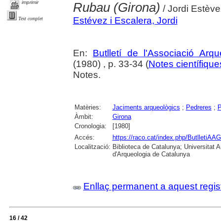
imprimir
Rubau (Girona)
/ Jordi Estève
Estévez i Escalera, Jordi
Text complet
En:
Butlletí de l'Associació Arq
(1980) , p. 33-34 (
Notes científiques
Notes.
Matèries:
Jaciments arqueològics
;
Pedreres
;
P
Àmbit:
Girona
Cronologia:
[1980]
Accés:
https://raco.cat/index.php/ButlletiAAG
Localització:
Biblioteca de Catalunya; Universitat
d'Arqueologia de Catalunya
Enllaç permanent a aquest regis
16 / 42