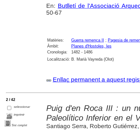
En:
Butlletí de l'Associació Arqu
50-67
Matèries:
Guerra remença II
;
Pagesia de reme
Àmbit:
Planes d'Hostoles, les
Cronologia:
1482 - 1486
Localització:
B. Marià Vayreda (Olot)
Enllaç permanent a aquest regis
2 / 42
Puig d'en Roca III : un 
seleccionar
imprimir
Paleolítico Inferior en el
Santiago Serra, Roberto Gutiérrez
Text complet