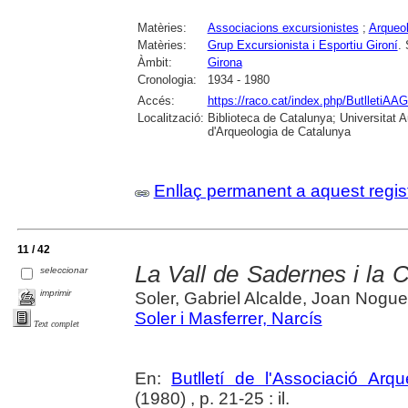
Matèries:
Associacions excursionistes
;
Arqueol
Matèries:
Grup Excursionista i Esportiu Gironí
.
Àmbit:
Girona
Cronologia:
1934 - 1980
Accés:
https://raco.cat/index.php/ButlletiAAG
Localització:
Biblioteca de Catalunya; Universitat
d'Arqueologia de Catalunya
Enllaç permanent a aquest regis
11 / 42
La Vall de Sadernes i la 
seleccionar
imprimir
Soler, Gabriel Alcalde, Joan Nogue
Soler i Masferrer, Narcís
Text complet
En:
Butlletí de l'Associació Arq
(1980) , p. 21-25 : il.