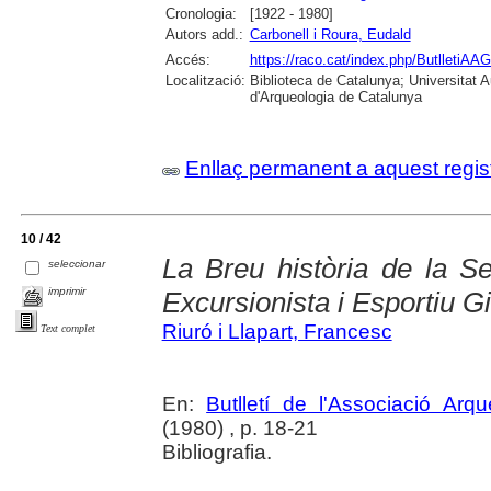
Cronologia:
[1922 - 1980]
Autors add.:
Carbonell i Roura, Eudald
Accés:
https://raco.cat/index.php/ButlletiAAG
Localització:
Biblioteca de Catalunya; Universitat
d'Arqueologia de Catalunya
Enllaç permanent a aquest regis
10 / 42
La Breu història de la S
seleccionar
imprimir
Excursionista i Esportiu Gi
Riuró i Llapart, Francesc
Text complet
En:
Butlletí de l'Associació Arq
(1980) , p. 18-21
Bibliografia.