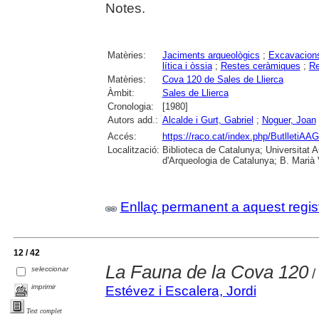
Notes.
Matèries:
Jaciments arqueològics
;
Excavacions
lítica i òssia
;
Restes ceràmiques
;
Re
Matèries:
Cova 120 de Sales de Llierca
Àmbit:
Sales de Llierca
Cronologia:
[1980]
Autors add.:
Alcalde i Gurt, Gabriel
;
Noguer, Joan
Accés:
https://raco.cat/index.php/ButlletiAAG
Localització:
Biblioteca de Catalunya; Universitat
d'Arqueologia de Catalunya; B. Marià 
Enllaç permanent a aquest regis
12 / 42
La Fauna de la Cova 120
seleccionar
/
imprimir
Estévez i Escalera, Jordi
Text complet