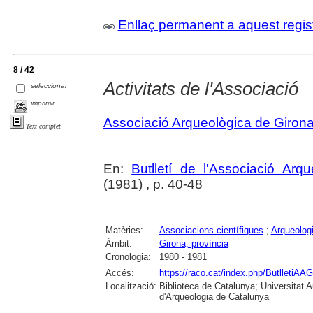
Enllaç permanent a aquest regis
8 / 42
Activitats de l'Associació
seleccionar
imprimir
Associació Arqueològica de Giron
Text complet
En:
Butlletí de l'Associació Arq
(1981) , p. 40-48
Matèries:
Associacions científiques
;
Arqueolog
Àmbit:
Girona, província
Cronologia:
1980 - 1981
Accés:
https://raco.cat/index.php/ButlletiAAG
Localització:
Biblioteca de Catalunya; Universitat
d'Arqueologia de Catalunya