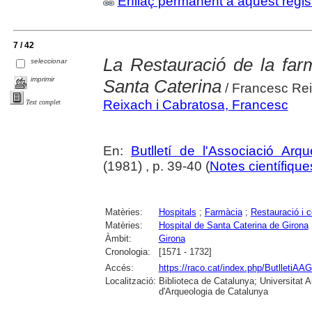
Enllaç permanent a aquest regis
7 / 42
La Restauració de la farm
seleccionar
imprimir
Santa Caterina
/ Francesc Re
Reixach i Cabratosa, Francesc
Text complet
En:
Butlletí de l'Associació Arq
(1981) , p. 39-40 (
Notes científiques
Matèries:
Hospitals
;
Farmàcia
;
Restauració i 
Matèries:
Hospital de Santa Caterina de Girona
Àmbit:
Girona
Cronologia:
[1571 - 1732]
Accés:
https://raco.cat/index.php/ButlletiAAG
Localització:
Biblioteca de Catalunya; Universitat
d'Arqueologia de Catalunya