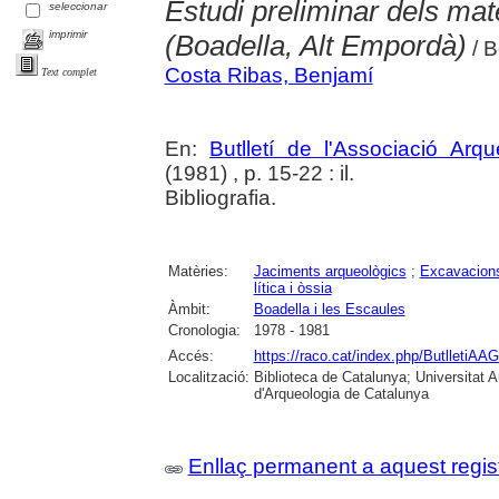
Estudi preliminar dels mat
seleccionar
imprimir
(Boadella, Alt Empordà)
/ B
Costa Ribas, Benjamí
Text complet
En:
Butlletí de l'Associació Arq
(1981) , p. 15-22 : il.
Bibliografia.
Matèries:
Jaciments arqueològics
;
Excavacions
lítica i òssia
Àmbit:
Boadella i les Escaules
Cronologia:
1978 - 1981
Accés:
https://raco.cat/index.php/ButlletiAAG
Localització:
Biblioteca de Catalunya; Universitat
d'Arqueologia de Catalunya
Enllaç permanent a aquest regis