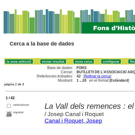
Cerca a la base de dades
Base de dades:
FONS
Cercar:
BUTLLETI DE L'ASSOCIACIO AR
Referències trobades:
42
[
Refinar la cerca
]
Mostrant:
1 .. 20
en el format [
Estàndard
]
pàgina 1 de 3
1 / 42
La Vall dels remences : el 
seleccionar
imprimir
/ Josep Canal i Roquet
Canal i Roquet, Josep