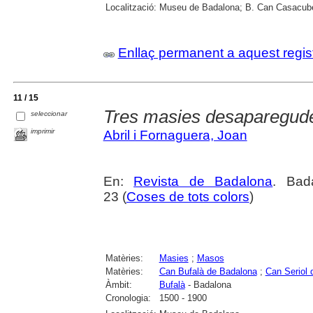
Localització:
Museu de Badalona; B. Can Casacube
Enllaç permanent a aquest regis
11 / 15
Tres masies desaparegud
seleccionar
imprimir
Abril i Fornaguera, Joan
En:
Revista de Badalona
. Bad
23 (
Coses de tots colors
)
Matèries:
Masies
;
Masos
Matèries:
Can Bufalà de Badalona
;
Can Seriol 
Àmbit:
Bufalà
- Badalona
Cronologia:
1500 - 1900