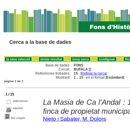
Cerca a la base de dades
Base de dades:
FONS
Cercar:
BUFALA []
Referències trobades:
15
[
Refinar la cerca
]
Mostrant:
1 .. 15
en el format [
Estàndard
]
pàgina 1 de 1
1 / 15
La Masia de Ca l'Andal : 1
seleccionar
imprimir
finca de propietat municipa
Nieto i Sabater, M. Dolors
Text complet