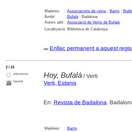
Matèries:
Associacions de veïns
;
Barris
;
Butll
Àmbit:
Bufalà
- Badalona
Autors add.:
Associació de Veïns de Bufalà
Localització:
Biblioteca de Catalunya
Enllaç permanent a aquest regis
3 / 15
Hoy, Bufalà
seleccionar
/ Verti
imprimir
Verti, Estanis
En:
Revista de Badalona
. Badalon
Matèries:
Barris