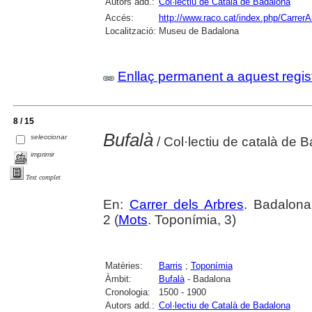
Autors add.:
Col·lectiu de Català de Badalona
Accés:
http://www.raco.cat/index.php/CarrerA
Localització:
Museu de Badalona
Enllaç permanent a aquest regis
8 / 15
Bufalà
seleccionar
/ Col·lectiu de català de 
imprimir
Text complet
En:
Carrer dels Arbres
. Badalona
2 (
Mots
. Toponímia, 3)
Matèries:
Barris
;
Toponímia
Àmbit:
Bufalà
- Badalona
Cronologia:
1500 - 1900
Autors add.:
Col·lectiu de Català de Badalona