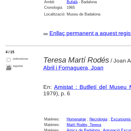
Àmbit:
Bufalà
- Badalona
Cronologia:
1965
Localització:
Museu de Badalona
Enllaç permanent a aquest regis
4 / 15
Teresa Martí Rodés
seleccionar
/ Joan A
imprimir
Abril i Fornaguera, Joan
En:
Amistat : Butlletí del Museu 
1979), p. 6
Matèries:
Homenatge
;
Necrologia
;
Excursioni
Matèries:
Martí Rodés, Teresa
Matèries:
Amics de Badalona
;
Agrupació Excur