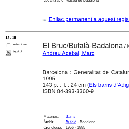
Localització:
Museu de Badalona
Enllaç permanent a aquest regis
12 / 15
El Bruc/Bufalà-Badalona
seleccionar
/ 
imprimir
Andreu Acebal, Marc
Barcelona : Generalitat de Catal
1995
143 p. : il. ; 24 cm (
Els barris d'Adi
ISBN 84-393-3360-9
Matèries:
Barris
Àmbit:
Bufalà
- Badalona
Cronologia:
1956 - 1995