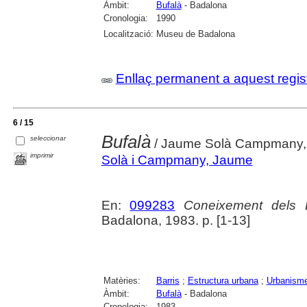
Àmbit:
Bufalà
- Badalona
Cronologia:
1990
Localització:
Museu de Badalona
Enllaç permanent a aquest regis
6 / 15
Bufalà
seleccionar
/ Jaume Solà Campmany, D
imprimir
Solà i Campmany, Jaume
En:
099283
Coneixement dels 
Badalona, 1983. p. [1-13]
Matèries:
Barris
;
Estructura urbana
;
Urbanism
Àmbit:
Bufalà
- Badalona
Cronologia:
1983