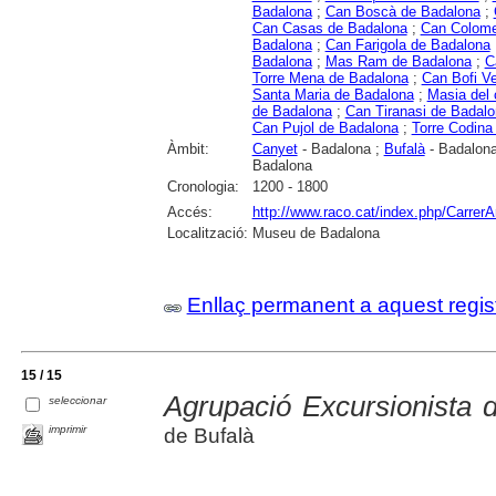
Badalona
;
Can Boscà de Badalona
;
Can Casas de Badalona
;
Can Colome
Badalona
;
Can Farigola de Badalona
Badalona
;
Mas Ram de Badalona
;
C
Torre Mena de Badalona
;
Can Bofi Ve
Santa Maria de Badalona
;
Masia del 
de Badalona
;
Can Tiranasi de Badal
Can Pujol de Badalona
;
Torre Codina
Àmbit:
Canyet
- Badalona ;
Bufalà
- Badalon
Badalona
Cronologia:
1200 - 1800
Accés:
http://www.raco.cat/index.php/CarrerA
Localització:
Museu de Badalona
Enllaç permanent a aquest regis
15 / 15
Agrupació Excursionista 
seleccionar
imprimir
de Bufalà