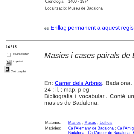
Cronologia:
1400 - 1974
Localització:
Museu de Badalona
Enllaç permanent a aquest regis
14 / 15
Masies i cases pairals de
seleccionar
imprimir
Text complet
En:
Carrer dels Arbres
. Badalona. 
24 : il. ; map. pleg
Bibliografia i vocabulari. Conté u
masies de Badalona.
Matèries:
Masies
;
Masos
;
Edificis
Matèries:
Ca l'Alemany de Badalona
;
Ca l'Ami
Badalona
;
Ca l'Arquer de Badalona
;