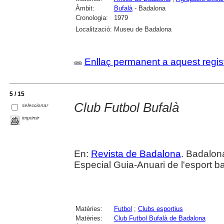
Àmbit:
Bufalà
- Badalona
Cronologia:
1979
Localització:
Museu de Badalona
Enllaç permanent a aquest regis
5 / 15
Club Futbol Bufalà
seleccionar
imprimir
En:
Revista de Badalona
. Badalon
Especial Guia-Anuari de l'esport b
Matèries:
Futbol
;
Clubs esportius
Matèries:
Club Futbol Bufalà de Badalona