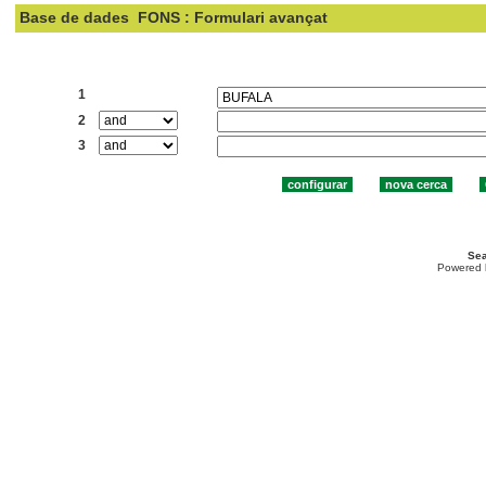
Base de dades
FONS : Formulari avançat
Cercar:
1
2
3
Sea
Powered