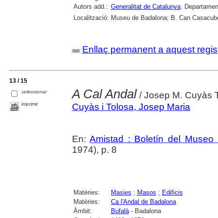
Autors add.:
Generalitat de Catalunya
. Departamen
Localització:
Museu de Badalona; B. Can Casacube
Enllaç permanent a aquest regis
13 / 15
A Cal Andal
seleccionar
/ Josep M. Cuyàs 
imprimir
Cuyàs i Tolosa, Josep Maria
En:
Amistad : Boletín del Museo 
1974), p. 8
Matèries:
Masies
;
Masos
;
Edificis
Matèries:
Ca l'Andal de Badalona
Àmbit:
Bufalà
- Badalona