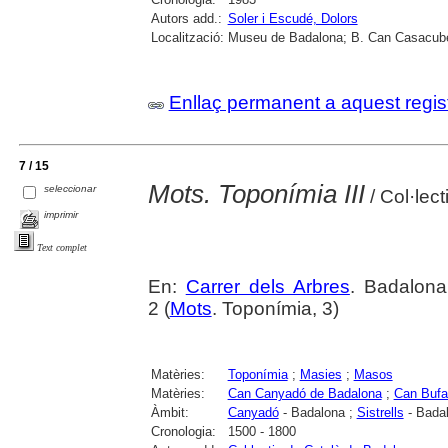
Autors add.:
Soler i Escudé, Dolors
Localització:
Museu de Badalona; B. Can Casacube
Enllaç permanent a aquest regis
7 / 15
Mots. Toponímia III
seleccionar
/ Col·lec
imprimir
Text complet
En:
Carrer dels Arbres
. Badalona
2 (
Mots
. Toponímia, 3)
Matèries:
Toponímia
;
Masies
;
Masos
Matèries:
Can Canyadó de Badalona
;
Can Bufa
Àmbit:
Canyadó
- Badalona ;
Sistrells
- Bada
Cronologia:
1500 - 1800