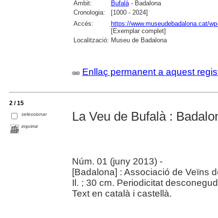
Àmbit:
Bufalà
- Badalona
Cronologia:
[1000 - 2024]
Accés:
https://www.museudebadalona.cat/wp-
[Exemplar complet]
Localització:
Museu de Badalona
Enllaç permanent a aquest regis
2 / 15
La Veu de Bufalà : Badalo
seleccionar
imprimir
Núm. 01 (juny 2013) -
[Badalona] : Associació de Veïns d
Il. ; 30 cm. Periodicitat desconegud
Text en català i castellà.