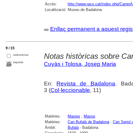
Accés:
http://www.raco.cat/index.php/CarrerA
Localització:
Museu de Badalona
Enllaç permanent a aquest regis
9 / 15
Notas històricas sobre Ca
seleccionar
imprimir
Cuyàs i Tolosa, Josep Maria
En:
Revista de Badalona
. Bada
3 (
Col·leccionable
, 11)
Matèries:
Masies
;
Masos
Matèries:
Can Bufalà de Badalona
;
Can Seriol 
Àmbit:
Bufalà
- Badalona