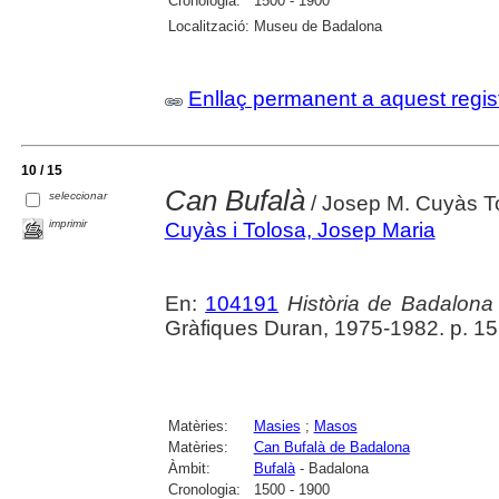
Cronologia:
1500 - 1900
Localització:
Museu de Badalona
Enllaç permanent a aquest regis
10 / 15
Can Bufalà
seleccionar
/ Josep M. Cuyàs T
imprimir
Cuyàs i Tolosa, Josep Maria
En:
104191
Història de Badalona
Gràfiques Duran, 1975-1982. p. 1
Matèries:
Masies
;
Masos
Matèries:
Can Bufalà de Badalona
Àmbit:
Bufalà
- Badalona
Cronologia:
1500 - 1900