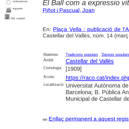
El Ball com a expressio vit
seleccionar
imprimir
Piñot i Pascual, Joan
Text complet
En:
Plaça Vella : publicació de l'A
Castellar del Vallès, núm. 14 (març 1
Matèries:
Tradicions populars
;
Danses popular
Àmbit:
Castellar del Vallès
Cronologia:
[1909]
Accés:
https://raco.cat/index.ph
Localització:
Universitat Autònoma de 
Barcelona; B. Pública Anto
Municipal de Castellar de
Enllaç permanent a aquest regis