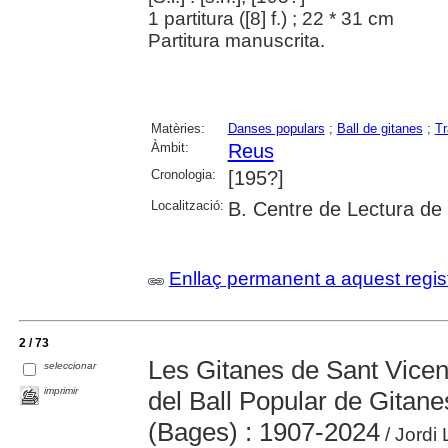
1 partitura ([8] f.) ; 22 * 31 cm
Partitura manuscrita.
Matèries:
Danses populars
;
Ball de gitanes
;
Tr
Àmbit:
Reus
Cronologia:
[195?]
Localització:
B. Centre de Lectura de
Enllaç permanent a aquest regis
2 / 73
Les Gitanes de Sant Vicenç 
seleccionar
imprimir
del Ball Popular de Gitane
(Bages) : 1907-2024
/ Jordi 