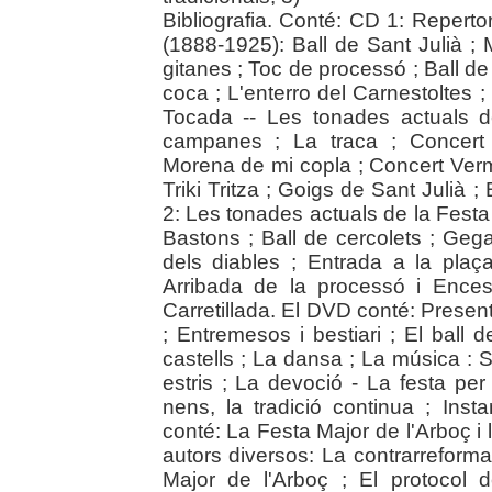
Bibliografia. Conté: CD 1: Repertor
(1888-1925): Ball de Sant Julià ; 
gitanes ; Toc de processó ; Ball de 
coca ; L'enterro del Carnestoltes ; 
Tocada -- Les tonades actuals d
campanes ; La traca ; Concert 
Morena de mi copla ; Concert Verm
Triki Tritza ; Goigs de Sant Julià ;
2: Les tonades actuals de la Festa 
Bastons ; Ball de cercolets ; Gega
dels diables ; Entrada a la plaç
Arribada de la processó i Ences
Carretillada. El DVD conté: Present
; Entremesos i bestiari ; El ball 
castells ; La dansa ; La música : S
estris ; La devoció - La festa per
nens, la tradició continua ; Insta
conté: La Festa Major de l'Arboç i
autors diversos: La contrarreforma
Major de l'Arboç ; El protocol 