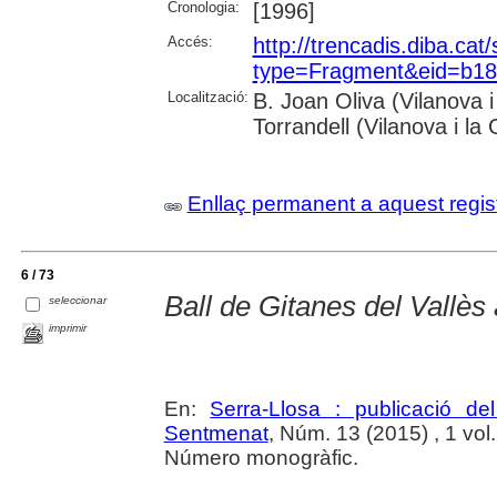
Cronologia:
[1996]
Accés:
http://trencadis.diba.cat
type=Fragment&eid=b1
Localització:
B. Joan Oliva (Vilanova 
Torrandell (Vilanova i la 
Enllaç permanent a aquest regis
6 / 73
Ball de Gitanes del Vallè
seleccionar
imprimir
En:
Serra-Llosa : publicació d
Sentmenat
, Núm. 13 (2015) , 1 vol.
Número monogràfic.