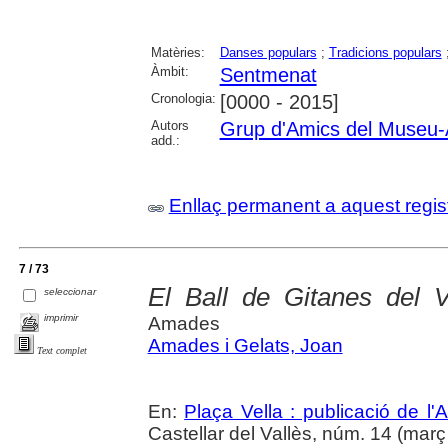
Matèries:
Danses populars
;
Tradicions populars
Àmbit:
Sentmenat
Cronologia:
[0000 - 2015]
Autors
Grup d'Amics del Museu-
add.:
Enllaç permanent a aquest regis
7 / 73
El Ball de Gitanes del 
seleccionar
imprimir
Amades
Amades i Gelats, Joan
Text complet
En:
Plaça Vella : publicació de l'A
Castellar del Vallès, núm. 14 (març 1