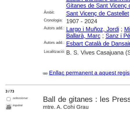
Gitanes de Sant Vicenç d
Àmbit:
Sant Vicenç de Castellet
Cronologia:
1907 - 2024
Autors add.:
Largo i Muñoz, Jordi
;
Mi
Ballarà, Marc
;
Sanz i Pé
Autors add.:
Esbart Català de Dansai
Localització:
B. S. Vives Casajuana (S
Enllaç permanent a aquest regis
3 / 73
Ball de gitanes : les Press
seleccionar
imprimir
mtre. A. Cohi Grau