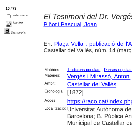
10 / 73
El Testimoni del Dr. Vergé
seleccionar
imprimir
Piñot i Pascual, Joan
Text complet
En:
Plaça Vella : publicació de l'A
Castellar del Vallès, núm. 14 (març 1
Matèries:
Tradicions populars
;
Danses popular
Matèries:
Vergés i Mirassó, Antoni
Àmbit:
Castellar del Vallès
Cronologia:
[1872]
Accés:
https://raco.cat/index.ph
Localització:
Universitat Autònoma de 
Barcelona; B. Pública Anto
Municipal de Castellar de