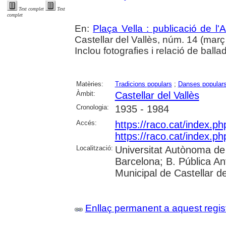
Text complet
Text
complet
En:
Plaça Vella : publicació de l'A
Castellar del Vallès, núm. 14 (març 1
Inclou fotografies i relació de balla
Matèries:
Tradicions populars
;
Danses popular
Àmbit:
Castellar del Vallès
Cronologia:
1935 - 1984
Accés:
https://raco.cat/index.ph
https://raco.cat/index.ph
Localització:
Universitat Autònoma de 
Barcelona; B. Pública Anto
Municipal de Castellar de
Enllaç permanent a aquest regis