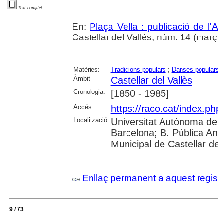
Text complet
En:
Plaça Vella : publicació de l'A
Castellar del Vallès, núm. 14 (març 1
Matèries:
Tradicions populars
;
Danses popular
Àmbit:
Castellar del Vallès
Cronologia:
[1850 - 1985]
Accés:
https://raco.cat/index.ph
Localització:
Universitat Autònoma de 
Barcelona; B. Pública Anto
Municipal de Castellar de
Enllaç permanent a aquest regis
9 / 73