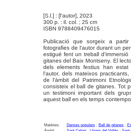
[S.l.] : [l'autor], 2023
300 p. : il. col. ; 25 cm
ISBN 9788409476015
Publicació que sorgeix a partir
fotografies de l'autor durant un p
estigué fent un treball d'immersió 
gitanes del Baix Montseny. El lect
dels elements festius han esta
l'autor, dels mateixos practicants
de l'àmbit del Patrimoni Etnològ
consisteix el ball de gitanes. Tot p
un testimoni important dels gru
aquest ball en els temps contempo
Matèries:
Danses populars
;
Ball de gitanes
;
Es
Àmbit:
Sant Celoni
;
Llinars del Vallès
;
Sant 