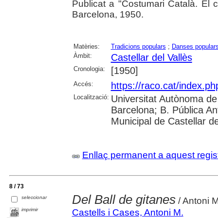
Publicat a "Costumari Català. El cu
Barcelona, 1950.
Matèries:
Tradicions populars
;
Danses popular
Àmbit:
Castellar del Vallès
Cronologia:
[1950]
Accés:
https://raco.cat/index.ph
Localització:
Universitat Autònoma de 
Barcelona; B. Pública Anto
Municipal de Castellar de
Enllaç permanent a aquest regis
8 / 73
Del Ball de gitanes
seleccionar
/ Antoni M
imprimir
Castells i Cases, Antoni M.