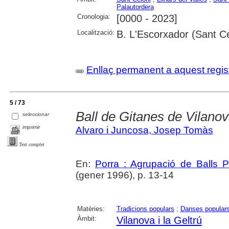
Palautordera
Cronologia:
[0000 - 2023]
Localització:
B. L'Escorxador (Sant Ce
Enllaç permanent a aquest regis
5 / 73
Ball de Gitanes de Vilano
seleccionar
imprimir
Alvaro i Juncosa, Josep Tomàs
Text complet
En:
Porra : Agrupació de Balls P
(gener 1996), p. 13-14
Matèries:
Tradicions populars
;
Danses popular
Àmbit:
Vilanova i la Geltrú