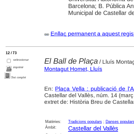
Barcelona; B. Pública Anto
Municipal de Castellar de
Enllaç permanent a aquest regis
12 / 73
El Ball de Plaça
seleccionar
/ Lluís Monta
imprimir
Montagut Homet, Lluís
Text complet
En:
Plaça Vella : publicació de l'A
Castellar del Vallès, núm. 14 (març 1
extret de: Història Breu de Castella
Matèries:
Tradicions populars
;
Danses popular
Àmbit:
Castellar del Vallès