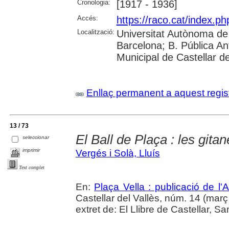
Cronologia:
[1917 - 1936]
Accés:
https://raco.cat/index.ph
Localització:
Universitat Autònoma de 
Barcelona; B. Pública Anto
Municipal de Castellar de
Enllaç permanent a aquest regis
13 / 73
El Ball de Plaça : les gitan
seleccionar
imprimir
Vergés i Solà, Lluís
Text complet
En:
Plaça Vella : publicació de l'A
Castellar del Vallès, núm. 14 (març 1
extret de: El Llibre de Castellar, S