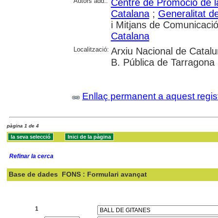
Autors add.:
Centre de Promoció de la
Catalana
;
Generalitat d
i Mitjans de Comunicaci
Catalana
Localització:
Arxiu Nacional de Catalun
B. Pública de Tarragona
Enllaç permanent a aquest regis
pàgina 1 de 4
Refinar la cerca
Base de dades
FONS : Formulari avançat
Cercar:
1