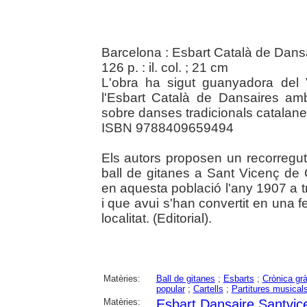
Barcelona : Esbart Català de Dans
126 p. : il. col. ; 21 cm
L'obra ha sigut guanyadora del
l'Esbart Català de Dansaires amb 
sobre danses tradicionals catalanes
ISBN 9788409659494
Els autors proposen un recorregut 
ball de gitanes a Sant Vicenç de
en aquesta població l'any 1907 a t
i que avui s'han convertit en una f
localitat. (Editorial).
Matèries:
Ball de gitanes
;
Esbarts
;
Crònica grà
popular
;
Cartells
;
Partitures musical
Matèries:
Esbart Dansaire Santvic