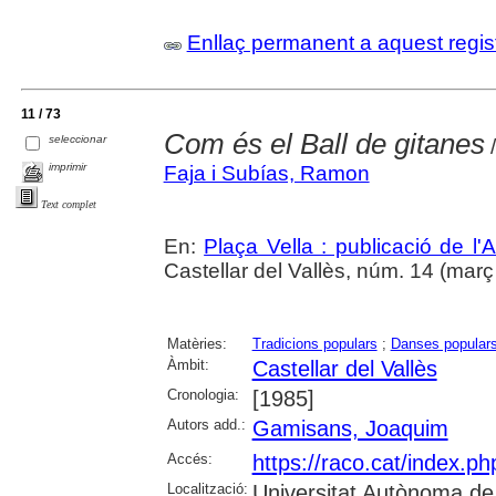
Enllaç permanent a aquest regis
11 / 73
Com és el Ball de gitanes
seleccionar
/
imprimir
Faja i Subías, Ramon
Text complet
En:
Plaça Vella : publicació de l'A
Castellar del Vallès, núm. 14 (març 1
Matèries:
Tradicions populars
;
Danses popular
Àmbit:
Castellar del Vallès
Cronologia:
[1985]
Autors add.:
Gamisans, Joaquim
Accés:
https://raco.cat/index.ph
Localització:
Universitat Autònoma de 