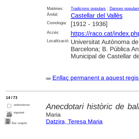
Matèries:
Tradicions populars
;
Danses popular
Àmbit:
Castellar del Vallès
Cronologia:
[1912 - 1936]
Accés:
https://raco.cat/index.ph
Localització:
Universitat Autònoma de 
Barcelona; B. Pública Anto
Municipal de Castellar de
Enllaç permanent a aquest regis
14 / 73
Anecdotari històric de bal
seleccionar
imprimir
Maria
Datzira, Teresa Maria
Text complet