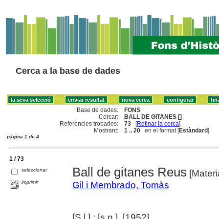
Cerca a la base de dades
Base de dades:
FONS
Cercar:
BALL DE GITANES []
Referències trobades:
73
[
Refinar la cerca
]
Mostrant:
1 .. 20
en el format [
Estàndard
]
pàgina 1 de 4
1 / 73
Ball de gitanes Reus
seleccionar
[Materi
imprimir
Gil i Membrado, Tomàs
[S.l.] : [s.n.], [195?]