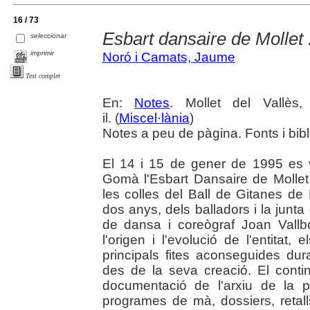
16 / 73
Esbart dansaire de Mollet 
seleccionar
imprimir
Noró i Camats, Jaume
Text complet
En:
Notes
. Mollet del Vallès
il. (
Miscel·lània
)
Notes a peu de pàgina. Fonts i bibl
El 14 i 15 de gener de 1995 es 
Gomà l'Esbart Dansaire de Mollet d
les colles del Ball de Gitanes de 
dos anys, dels balladors i la junta 
de dansa i coreògraf Joan Vallb
l'origen i l'evolució de l'entitat,
principals fites aconseguides dura
des de la seva creació. El contin
documentació de l'arxiu de la pròp
programes de mà, dossiers, retall