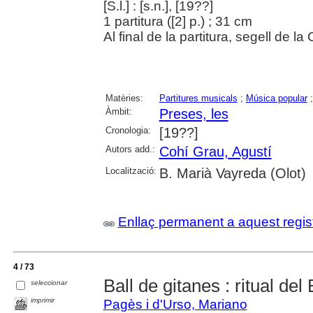
[S.l.] : [s.n.], [19??]
1 partitura ([2] p.) ; 31 cm
Al final de la partitura, segell de 
Matèries:
Partitures musicals
;
Música popular
Àmbit:
Preses, les
Cronologia:
[19??]
Autors add.:
Cohí Grau, Agustí
Localització:
B. Marià Vayreda (Olot)
Enllaç permanent a aquest regis
4 / 73
Ball de gitanes : ritual de
seleccionar
imprimir
Pagès i d'Urso, Mariano