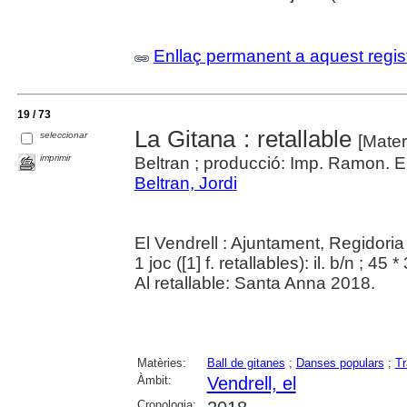
Enllaç permanent a aquest regis
19 / 73
La Gitana : retallable
seleccionar
[Materi
imprimir
Beltran ; producció: Imp. Ramon. E
Beltran, Jordi
El Vendrell : Ajuntament, Regidoria
1 joc ([1] f. retallables): il. b/n ; 45 
Al retallable: Santa Anna 2018.
Matèries:
Ball de gitanes
;
Danses populars
;
Tr
Àmbit:
Vendrell, el
Cronologia: