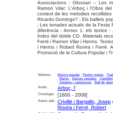
Associacions ; Glossari -- Les m
Ramon Vilar: L'Arboç i l'Obra de
context de les melodies recollides
Ricardo Domingo? ; Els ballets pop
; Les tonades actuals de la Festa M
diferència - Annex 1: els textos - 
Índex del doble CD. Materials recol
Ferré i Ramon Vilar i Herms. Textos
i Herms i Robert Rovira i Ferré. A
Promoció de la Cultura Popular i T
Matèries:
Música popular
;
Festes majors
;
Trad
;
Barroc
;
Danses populars
;
Casteller
;
Gegants i capgrossos
;
Ball de gita
Àmbit:
Arboç, l'
Cronologia:
[1600 - 2008]
Autors add.:
Crivillé i Bargallo, Josep
Rovira i Ferré, Robert