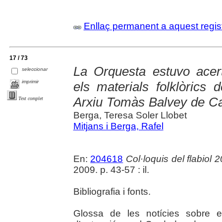
Enllaç permanent a aquest regis
17 / 73
La Orquesta estuvo acert
seleccionar
imprimir
els materials folklòrics
Arxiu Tomàs Balvey de 
Text complet
Berga, Teresa Soler Llobet
Mitjans i Berga, Rafel
En:
204618
Col·loquis del flabiol 
2009. p. 43-57 : il.
Bibliografia i fonts.
Glossa de les notícies sobre el