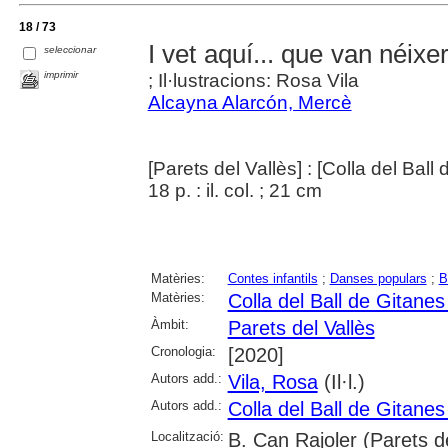
18 / 73
I vet aquí... que van néixer
seleccionar
imprimir
; Il·lustracions: Rosa Vila
Alcayna Alarcón, Mercè
[Parets del Vallès] : [Colla del Ball
18 p. : il. col. ; 21 cm
Matèries:
Contes infantils
;
Danses populars
;
B
Matèries:
Colla del Ball de Gitane
Àmbit:
Parets del Vallès
Cronologia:
[2020]
Autors add.:
Vila, Rosa
(Il·l.)
Autors add.:
Colla del Ball de Gitane
Localització:
B. Can Rajoler (Parets de