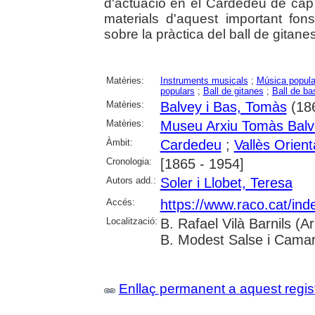
d'actuació en el Cardedeu de ca
materials d'aquest important fo
sobre la pràctica del ball de gitanes
Matèries:
Instruments musicals
;
Música popula
populars
;
Ball de gitanes
;
Ball de ba
Matèries:
Balvey i Bas, Tomàs
(18
Matèries:
Museu Arxiu Tomàs Balv
Àmbit:
Cardedeu
;
Vallès Orient
Cronologia:
[1865 - 1954]
Autors add.:
Soler i Llobet, Teresa
Accés:
https://www.raco.cat/ind
Localització:
B. Rafael Vilà Barnils (A
B. Modest Salse i Camar
Enllaç permanent a aquest regis