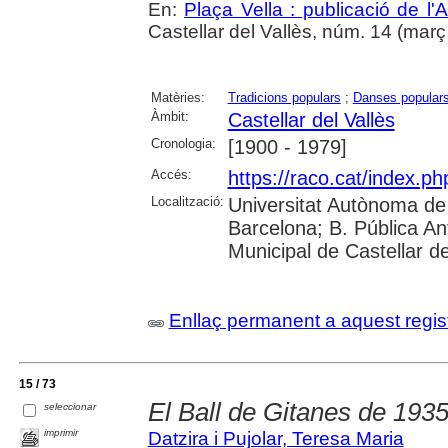
En:
Plaça Vella : publicació de l'A
Castellar del Vallès, núm. 14 (març 1
Matèries:
Tradicions populars
;
Danses popular
Àmbit:
Castellar del Vallès
Cronologia:
[1900 - 1979]
Accés:
https://raco.cat/index.ph
Localització:
Universitat Autònoma de 
Barcelona; B. Pública Anto
Municipal de Castellar de
Enllaç permanent a aquest regis
15 / 73
El Ball de Gitanes de 193
seleccionar
imprimir
Datzira i Pujolar, Teresa Maria