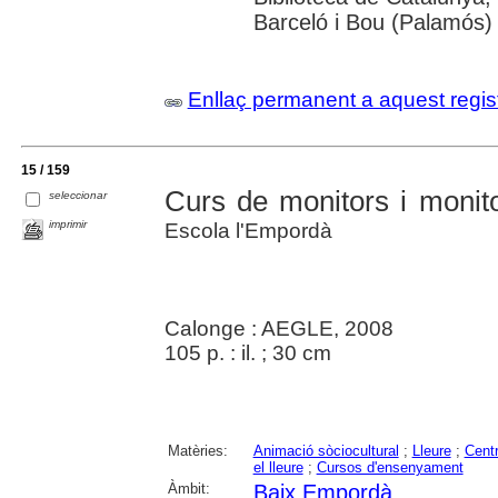
Barceló i Bou (Palamós)
Enllaç permanent a aquest regis
15 / 159
Curs de monitors i monit
seleccionar
imprimir
Escola l'Empordà
Calonge : AEGLE, 2008
105 p. : il. ; 30 cm
Matèries:
Animació sòciocultural
;
Lleure
;
Cent
el lleure
;
Cursos d'ensenyament
Àmbit:
Baix Empordà