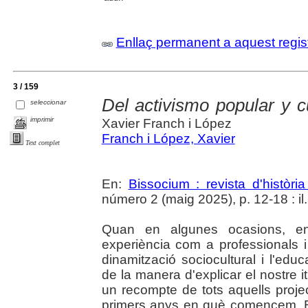
Enllaç permanent a aquest regis
3 / 159
Del activismo popular y c
seleccionar
imprimir
Xavier Franch i López
Franch i López, Xavier
Text complet
En:
Bissocium : revista d'històr
número 2 (maig 2025), p. 12-18 : il.
Quan en algunes ocasions, en
experiència com a professionals
dinamització sociocultural i l'ed
de la manera d'explicar el nostre i
un recompte de tots aquells proje
primers anys en què comencem. En