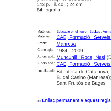
143 p. : il. col. ; 24 cm
Bibliografia.
Matèries:
Educació en el lleure
;
Esplais
;
Anima
Matèries:
CAE, Formació i Serveis 
Àmbit:
Manresa
Cronologia:
1984 - 2009
Autors add.:
Muncunill i Roca, Nasi
(D
Autors add.:
CAE, Formació i Serveis 
Localització:
Biblioteca de Catalunya; 
B. del Casino (Manresa)
Sant Fruitós de Bages
Enllaç permanent a aquest regis