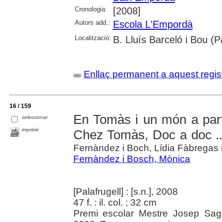
Cronologia:
[2008]
Autors add.:
Escola L'Empordà
Localització:
B. Lluís Barceló i Bou (
Enllaç permanent a aquest regis
16 / 159
En Tomàs i un món a par
seleccionar
imprimir
Chez Tomàs, Doc a doc ... 
Fernàndez i Boch, Lídia Fàbregas 
Fernàndez i Bosch, Mònica
[Palafrugell] : [s.n.], 2008
47 f. : il. col. ; 32 cm
Premi escolar Mestre Josep Sagr