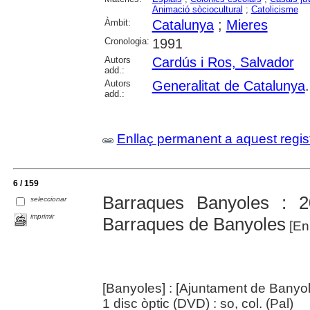
Animació sòciocultural
;
Catolicisme
Àmbit:
Catalunya
;
Mieres
Cronologia:
1991
Autors
Cardús i Ros, Salvador
add.:
Autors
Generalitat de Catalunya
add.:
Enllaç permanent a aquest regis
6 / 159
Barraques Banyoles : 2
seleccionar
imprimir
Barraques de Banyoles
[En
[Banyoles] : [Ajuntament de Banyol
1 disc òptic (DVD) : so, col. (Pal)