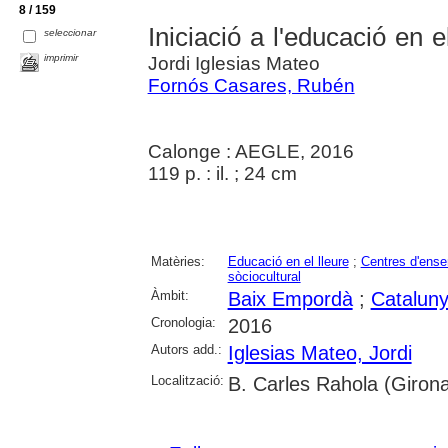
8 / 159
Iniciació a l'educació en e
seleccionar
imprimir
Jordi Iglesias Mateo
Fornós Casares, Rubén
Calonge : AEGLE, 2016
119 p. : il. ; 24 cm
Matèries:
Educació en el lleure
;
Centres d'ens
sòciocultural
Àmbit:
Baix Empordà
;
Catalun
Cronologia:
2016
Autors add.:
Iglesias Mateo, Jordi
Localització:
B. Carles Rahola (Giron