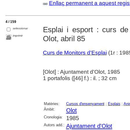
Enllaç permanent a aquest regis
4 / 159
Esplai i esport : curs de
seleccionar
imprimir
Olot, abril 85
Curs de Monitors d'Esplai
(1r : 1985
[Olot] : Ajuntament d'Olot, 1985
1 portafolis ([46] f.) : il. ; 32 cm
Matèries:
Cursos d'ensenyament
;
Esplais
;
Ani
Àmbit:
Olot
Cronologia:
1985
Autors add.:
Ajuntament d'Olot