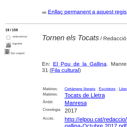
Enllaç permanent a aquest regis
19 / 159
Tornen els Tocats
seleccionar
/ Redacció
imprimir
Text complet
En:
El Pou de la Gallina
. Manre
31 (
Fila cultural
)
Matèries:
Certàmens literaris
;
Escriptors
;
Liter
Matèries:
Tocats de Lletra
Àmbit:
Manresa
Cronologia:
2017
Accés:
http://elpou.cat/redaccio
gallina-Octubre 2017.pdf