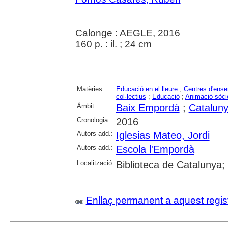
Calonge : AEGLE, 2016
160 p. : il. ; 24 cm
Matèries:
Educació en el lleure
;
Centres d'ens
col·lectius
;
Educació
;
Animació sòcio
Àmbit:
Baix Empordà
;
Catalun
Cronologia:
2016
Autors add.:
Iglesias Mateo, Jordi
Autors add.:
Escola l'Empordà
Localització:
Biblioteca de Catalunya;
Enllaç permanent a aquest regis