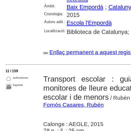
sòciocultural
Àmbit:
Baix Empordà
;
Catalun
Cronologia:
2015
Autors add.:
Escola l'Empordà
Localització:
Biblioteca de Catalunya;
Enllaç permanent a aquest regis
11 / 159
Transport escolar : gu
seleccionar
imprimir
monitores de lleure educat
escolar i de menors
/ Rubèn 
Fornós Casares, Rubén
Calonge : AEGLE, 2015
78 p. : il. ; 25 cm