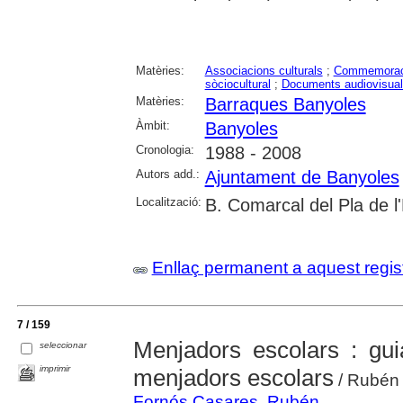
Matèries:
Associacions culturals
;
Commemorac
sòciocultural
;
Documents audiovisua
Matèries:
Barraques Banyoles
Àmbit:
Banyoles
Cronologia:
1988 - 2008
Autors add.:
Ajuntament de Banyoles
Localització:
B. Comarcal del Pla de l
Enllaç permanent a aquest regis
7 / 159
Menjadors escolars : gui
seleccionar
imprimir
menjadors escolars
/ Rubén 
Fornós Casares, Rubén