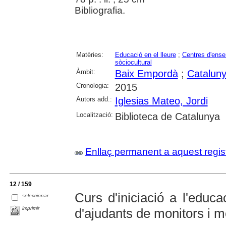
Bibliografia.
Matèries:
Educació en el lleure
;
Centres d'ens
sòciocultural
Àmbit:
Baix Empordà
;
Catalun
Cronologia:
2015
Autors add.:
Iglesias Mateo, Jordi
Localització:
Biblioteca de Catalunya
Enllaç permanent a aquest regis
12 / 159
Curs d'iniciació a l'educ
seleccionar
imprimir
d'ajudants de monitors i m