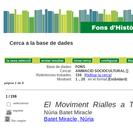
Cerca a la base de dades
Base de dades:
FONS
Cercar:
ANIMACIO SOCIOCULTURAL []
Referències trobades:
159
[
Refinar la cerca
]
Mostrant:
1 .. 20
en el format [
Estàndard
]
pàgina 1 de 8
1 / 159
El Moviment Rialles a T
seleccionar
imprimir
Núria Batet Miracle
Batet Miracle, Núria
Text complet