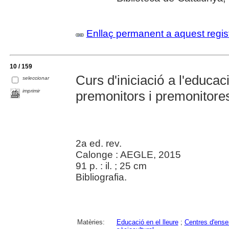
Enllaç permanent a aquest regis
10 / 159
Curs d'iniciació a l'educac
seleccionar
imprimir
premonitors i premonitore
2a ed. rev.
Calonge : AEGLE, 2015
91 p. : il. ; 25 cm
Bibliografia.
Matèries:
Educació en el lleure
;
Centres d'ens