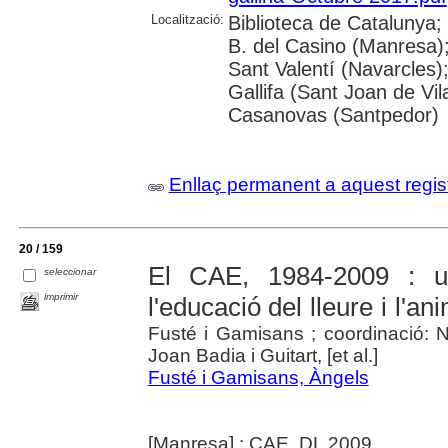
Localització:
Biblioteca de Catalunya;
B. del Casino (Manresa)
Sant Valentí (Navarcles)
Gallifa (Sant Joan de Vil
Casanovas (Santpedor)
Enllaç permanent a aquest regis
20 / 159
El CAE, 1984-2009 : u
seleccionar
imprimir
l'educació del lleure i l'an
Fusté i Gamisans ; coordinació: N
Joan Badia i Guitart, [et al.]
Fusté i Gamisans, Àngels
[Manresa] : CAE, DL 2009