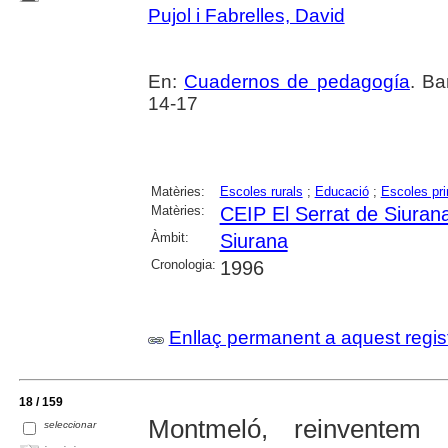
Pujol i Fabrelles, David
En:
Cuadernos de pedagogía
. Ba
14-17
Matèries:
Escoles rurals
;
Educació
;
Escoles pri
Matèries:
CEIP El Serrat de Siuran
Àmbit:
Siurana
Cronologia:
1996
Enllaç permanent a aquest regis
18 / 159
Montmeló, reinventem
seleccionar