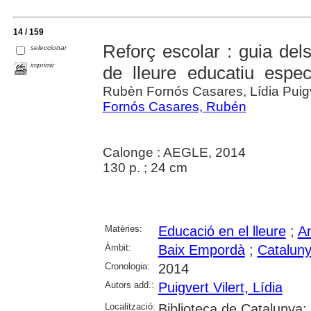
14 / 159
Reforç escolar : guia del
seleccionar
imprimir
de lleure educatiu especi
Rubèn Fornós Casares, Lídia Puigve
Fornós Casares, Rubén
Calonge : AEGLE, 2014
130 p. ; 24 cm
Matèries:
Educació en el lleure
;
An
Àmbit:
Baix Empordà
;
Catalun
Cronologia:
2014
Autors add.:
Puigvert Vilert, Lídia
Localització:
Biblioteca de Catalunya;