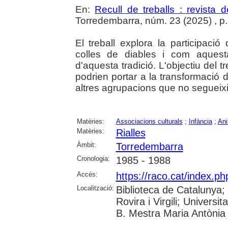
En:
Recull de treballs : revista 
Torredembarra, núm. 23 (2025) , p. 2
El treball explora la participaci
colles de diables i com aquesta 
d'aquesta tradició. L'objectiu del 
podrien portar a la transformació d
altres agrupacions que no segueixin
Matèries:
Associacions culturals
;
Infància
;
Ani
Matèries:
Rialles
Àmbit:
Torredembarra
Cronologia:
1985 - 1988
Accés:
https://raco.cat/index.p
Localització:
Biblioteca de Catalunya;
Rovira i Virgili; Univers
B. Mestra Maria Antònia 