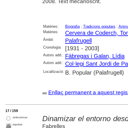
2008. Text mecanoscrit.
Matèries:
Biografia
;
Tradicions populars
;
Anima
Matèries:
Cervera de Coderch, T
Àmbit:
Palafrugell
Cronologia:
[1931 - 2003]
Autors add.:
Fàbregas i Galan, Lídia
Autors add.:
Col·legi Sant Jordi de Pa
Localització:
B. Popular (Palafrugell)
Enllaç permanent a aquest regis
17 / 159
Dinamizar el entorno desd
seleccionar
imprimir
Fabrelles