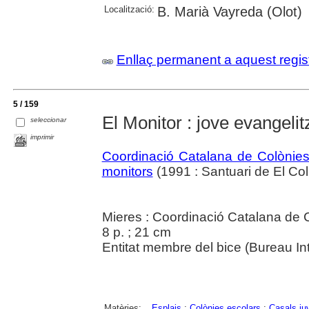
Localització:
B. Marià Vayreda (Olot)
Enllaç permanent a aquest regis
5 / 159
El Monitor : jove evangeli
seleccionar
imprimir
Coordinació Catalana de Colònies
monitors
(1991 : Santuari de El Coll
Mieres : Coordinació Catalana de C
8 p. ; 21 cm
Entitat membre del bice (Bureau Int
Matèries:
Esplais
;
Colònies escolars
;
Casals ju