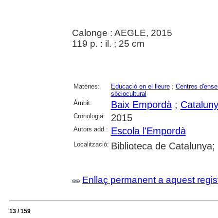
Calonge : AEGLE, 2015
119 p. : il. ; 25 cm
Matèries:
Educació en el lleure
;
Centres d'ens
sòciocultural
Àmbit:
Baix Empordà
;
Catalun
Cronologia:
2015
Autors add.:
Escola l'Empordà
Localització:
Biblioteca de Catalunya;
Enllaç permanent a aquest regis
13 / 159