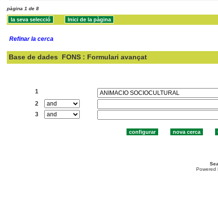
pàgina 1 de 8
Refinar la cerca
Base de dades
FONS : Formulari avançat
Cercar:
1
2
3
Sea
Powered