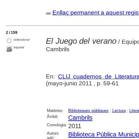
Enllaç permanent a aquest regis
2 / 159
El Juego del verano
seleccionar
/ Equipo
imprimir
Cambrils
En:
CLIJ cuadernos de Literatura 
(mayo-junio 2011 , p. 59-61
Matèries:
Biblioteques públiques
;
Lectura
;
Litera
Àmbit:
Cambrils
Cronologia:
2011
Autors
Biblioteca Pública Munici
add.: