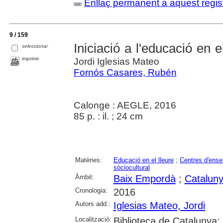
Enllaç permanent a aquest regis
9 / 159
Iniciació a l'educació en e
seleccionar
imprimir
Jordi Iglesias Mateo
Fornós Casares, Rubén
Calonge : AEGLE, 2016
85 p. : il. ; 24 cm
Matèries:
Educació en el lleure
;
Centres d'ens
sòciocultural
Àmbit:
Baix Empordà
;
Catalun
Cronologia:
2016
Autors add.:
Iglesias Mateo, Jordi
Localització:
Biblioteca de Catalunya;