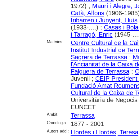
1972) ;
Maurí i Alegre, 
Catà, Alfons
(1906-1985
Iribarren i Junyent, Lluís
(1933-....) ;
Casas i Bola
i Tarragó, Enric
(1945-...
Matèries:
Centre Cultural de la Ca
Institut Industrial de Ter
Sagrera de Terrassa
;
Mu
l'Ancianitat de la Caixa 
Falguera de Terrassa
;
C
Juvenil ;
CEIP President 
Fundació Amat Roumens 
Cultural de la Caixa de 
Universitària de Negocis 
EUNCET
Àmbit:
Terrassa
Cronologia:
1877 - 2001
Autors add.:
Llordés i Llordés, Teresa