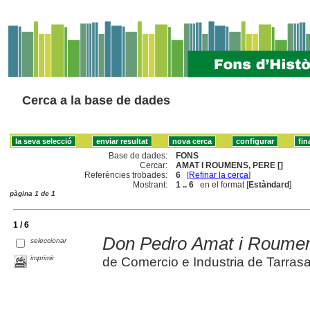
Cerca a la base de dades
Base de dades:
FONS
Cercar:
AMAT I ROUMENS, PERE []
Referències trobades:
6
[
Refinar la cerca
]
Mostrant:
1 .. 6
en el format [
Estàndard
]
pàgina 1 de 1
1 / 6
Don Pedro Amat i Roume
seleccionar
imprimir
de Comercio e Industria de Tarras