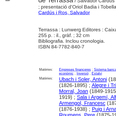
de Terrassa
/ Salvador Cardús i
; presentació d'Oriol Badia i Tobell
Cardús i Ros, Salvador
Terrassa : Lunwerg Editores : Caix
255 p. : il., gràf. ; 32 cm
Bibliografia. Inclou cronologia.
ISBN 84-7782-840-7
Matèries:
Empreses financeres
;
Sistema banca
econòmic
;
Inversió
;
Estalvi
Matèries:
Ubach i Soler, Antoni
(18
(1826-1895) ;
Alegre i Tr
Morral, Joan
(1849-1915
1919) ;
Sala i Argemí, Al
Armengol, Francesc
(187
(1876-1938) ;
Puig i Arn
Roumens, Pere
(1875-1