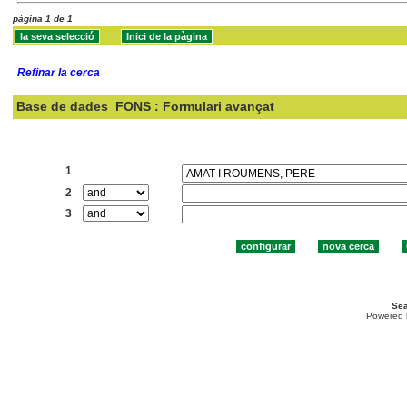
pàgina 1 de 1
Refinar la cerca
Base de dades
FONS : Formulari avançat
Cercar:
1
2
3
Sea
Powered