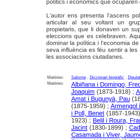
polítics i econòmics que ocuparen e
L'autor ens presenta l'ascens po
articular al seu voltant un gru
propietaris, que li donaven un su
eleccions que es celebraven. Aq
dominar la política i l'economia de 
seva influència es féu sentir a les 
les associacions ciutadanes.
Matèries:
Salisme
;
Diccionari biogràfic
;
Diputa
Matèries:
Albiñana i Domingo, Fred
Joaquim
(1873-1918) ;
A
Amat i Bugunyà, Pau
(18
(1875-1959) ;
Armengol i
i Poll, Benet
(1857-1943)
1923) ;
Belil i Roura, Fr
Jacint
(1830-1899) ;
Cade
Casamada i Viver, Jaum