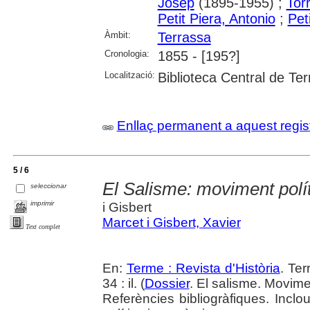
Josep
(1895-1955) ;
Torr
Petit Piera, Antonio
;
Pet
Àmbit:
Terrassa
Cronologia:
1855 - [195?]
Localització:
Biblioteca Central de Te
Enllaç permanent a aquest regis
5 / 6
El Salisme: moviment polít
seleccionar
imprimir
i Gisbert
Marcet i Gisbert, Xavier
Text complet
En:
Terme : Revista d'Història
. Te
34 : il. (
Dossier
. El salisme. Movimen
Referències bibliogràfiques. Inclo