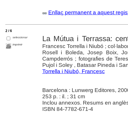
Enllaç permanent a aquest regis
2 / 6
La Mútua i Terrassa: cen
seleccionar
imprimir
Francesc Torrella i Niubó ; col·la
Rosell i Boleda, Josep Boix, J
Campderrós ; fotografies de Teres
Pujol i Soley , Batasar Pineda i Sa
Torrella i Niubó, Francesc
Barcelona : Lunwerg Editores, 200
253 p. : il. ; 31 cm
Inclou annexos. Resums en anglès
ISBN 84-7782-671-4