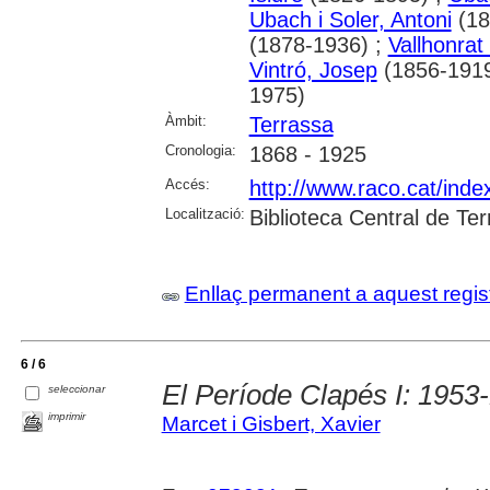
Ubach i Soler, Antoni
(18
(1878-1936) ;
Vallhonrat 
Vintró, Josep
(1856-1919
1975)
Àmbit:
Terrassa
Cronologia:
1868 - 1925
Accés:
http://www.raco.cat/inde
Localització:
Biblioteca Central de Te
Enllaç permanent a aquest regis
6 / 6
El Període Clapés I: 1953
seleccionar
imprimir
Marcet i Gisbert, Xavier