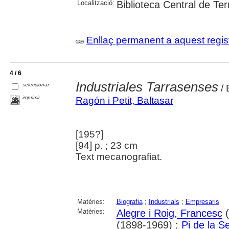
Localització:
Biblioteca Central de Te
Enllaç permanent a aquest regis
4 / 6
Industriales Tarrasenses
seleccionar
/ 
imprimir
Ragón i Petit, Baltasar
[195?]
[94] p. ; 23 cm
Text mecanografiat.
Matèries:
Biografia
;
Industrials
;
Empresaris
Matèries:
Alegre i Roig, Francesc
(
(1898-1969) ;
Pi de la S