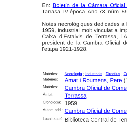
En:
Boletín de la Cámara Oficial
Tarrasa. IV época. Año 73, núm. 598
Notes necrològiques dedicades a P
1959, industrial molt vinculat a i
Caixa d'Estalvis de Terrassa, l'
president de la Cambra Oficial 
l'etapa 1921-1928.
Matèries:
Necrologia
;
Industrials
;
Directius
;
Ca
Matèries:
Amat i Roumens, Pere
(
Matèries:
Cambra Oficial de Comerç
Àmbit:
Terrassa
Cronologia:
1959
Autors add.:
Cambra Oficial de Comerç
Localització:
Biblioteca Central de Te