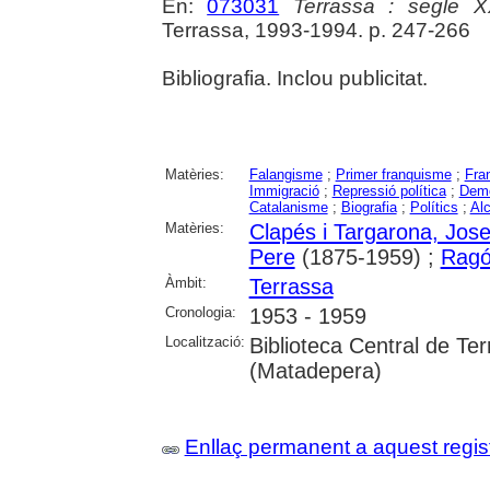
En:
073031
Terrassa : segle 
Terrassa, 1993-1994. p. 247-266
Bibliografia. Inclou publicitat.
Matèries:
Falangisme
;
Primer franquisme
;
Fra
Immigració
;
Repressió política
;
Demo
Catalanisme
;
Biografia
;
Polítics
;
Al
Matèries:
Clapés i Targarona, Jos
Pere
(1875-1959) ;
Ragón
Àmbit:
Terrassa
Cronologia:
1953 - 1959
Localització:
Biblioteca Central de Te
(Matadepera)
Enllaç permanent a aquest regis