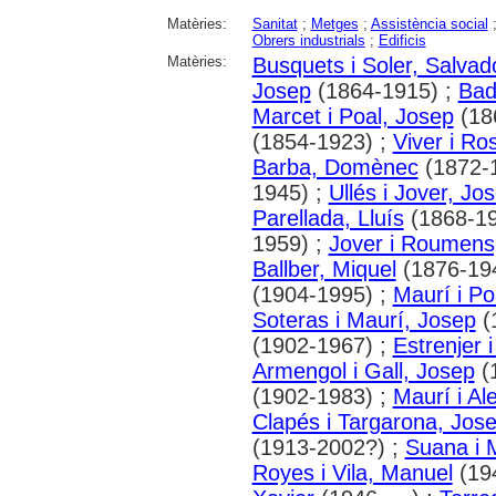
Matèries:
Sanitat
;
Metges
;
Assistència social
Obrers industrials
;
Edificis
Matèries:
Busquets i Soler, Salvad
Josep
(1864-1915) ;
Bad
Marcet i Poal, Josep
(18
(1854-1923) ;
Viver i R
Barba, Domènec
(1872-
1945) ;
Ullés i Jover, Jo
Parellada, Lluís
(1868-19
1959) ;
Jover i Roumens
Ballber, Miquel
(1876-19
(1904-1995) ;
Maurí i Po
Soteras i Maurí, Josep
(
(1902-1967) ;
Estrenjer i
Armengol i Gall, Josep
(
(1902-1983) ;
Maurí i Al
Clapés i Targarona, Jos
(1913-2002?) ;
Suana i 
Royes i Vila, Manuel
(194