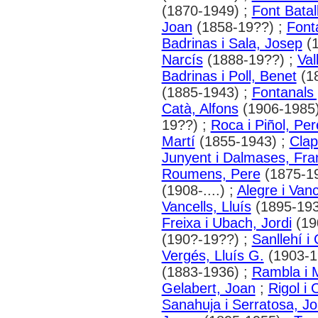
(1870-1949) ;
Font Batal
Joan
(1858-19??) ;
Font
Badrinas i Sala, Josep
(1
Narcís
(1888-19??) ;
Val
Badrinas i Poll, Benet
(1
(1885-1943) ;
Fontanals 
Catà, Alfons
(1906-1985
19??) ;
Roca i Piñol, Per
Martí
(1855-1943) ;
Clap
Junyent i Dalmases, Fra
Roumens, Pere
(1875-19
(1908-....) ;
Alegre i Van
Vancells, Lluís
(1895-193
Freixa i Ubach, Jordi
(190
(190?-19??) ;
Sanllehí i 
Vergés, Lluís G.
(1903-1
(1883-1936) ;
Rambla i M
Gelabert, Joan
;
Rigol i
Sanahuja i Serratosa, J