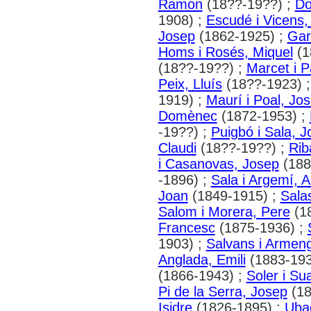
Ramon
(18??-19??) ;
Do
1908) ;
Escudé i Vicens,
Josep
(1862-1925) ;
Gar
Homs i Rosés, Miquel
(1
(18??-19??) ;
Marcet i P
Peix, Lluís
(18??-1923) 
1919) ;
Maurí i Poal, Jos
Domènec
(1872-1953) ;
-19??) ;
Puigbó i Sala, J
Claudi
(18??-19??) ;
Rib
i Casanovas, Josep
(188
-1896) ;
Sala i Argemí, A
Joan
(1849-1915) ;
Sala
Salom i Morera, Pere
(1
Francesc
(1875-1936) ;
1903) ;
Salvans i Armeng
Anglada, Emili
(1883-193
(1866-1943) ;
Soler i Su
Pi de la Serra, Josep
(18
Isidre
(1826-1895) ;
Ubac