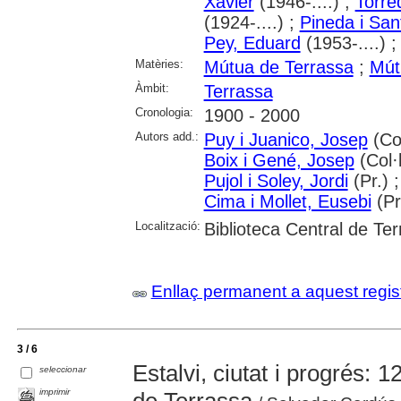
Xavier
(1946-....) ;
Torre
(1924-....) ;
Pineda i San
Pey, Eduard
(1953-....) 
Matèries:
Mútua de Terrassa
;
Mút
Àmbit:
Terrassa
Cronologia:
1900 - 2000
Autors add.:
Puy i Juanico, Josep
(Col
Boix i Gené, Josep
(Col·l
Pujol i Soley, Jordi
(Pr.) 
Cima i Mollet, Eusebi
(Pr
Localització:
Biblioteca Central de Te
Enllaç permanent a aquest regis
3 / 6
Estalvi, ciutat i progrés: 
seleccionar
imprimir