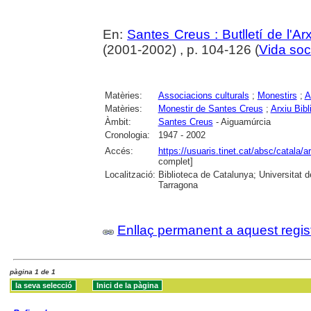
En:
Santes Creus : Butlletí de l'Arx
(2001-2002) , p. 104-126 (
Vida soc
Matèries:
Associacions culturals
;
Monestirs
;
A
Matèries:
Monestir de Santes Creus
;
Arxiu Bib
Àmbit:
Santes Creus
- Aiguamúrcia
Cronologia:
1947 - 2002
Accés:
https://usuaris.tinet.cat/absc/catala/a
complet]
Localització:
Biblioteca de Catalunya; Universitat de
Tarragona
Enllaç permanent a aquest regis
pàgina 1 de 1