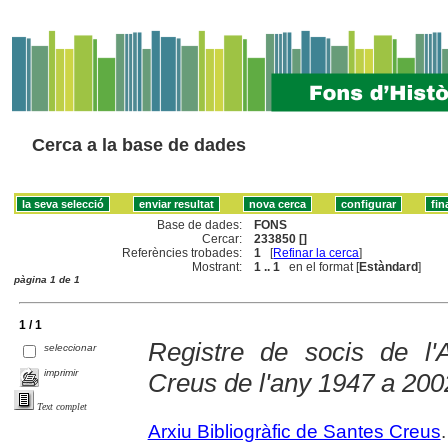
Cerca a la base de dades
Base de dades:
FONS
Cercar:
233850 []
Referències trobades:
1
[
Refinar la cerca
]
Mostrant:
1 .. 1
en el format [
Estàndard
]
pàgina 1 de 1
1 / 1
Registre de socis de l'A
seleccionar
imprimir
Creus de l'any 1947 a 200
Text complet
Arxiu Bibliogràfic de Santes Creus
.