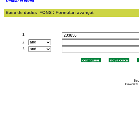
Refinar la cerca
Base de dades
FONS : Formulari avançat
Cercar:
1
2
3
Sea
Powered