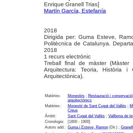
Enrique Granell Trias]
Martín García, Estefanía
2018
Dirigida per: Guma Esteve, Ramon
Politècnica de Catalunya. Departa
2018
1 recurs electrònic
Treball final de màster (Màster
Arquitectura: Teoria, Història i
Arquitectònica).
Matèries:
Monestirs
;
Restauració i conservació
arquitectònics
Matèries:
Monestir de Sant Cugat del Vallès
;
M
Creus
Àmbit:
Sant Cugat del Vallès
;
Vallbona de l
Cronologia:
[1800 - 1900]
Autors add.:
Guma i Esteve, Ramon
(Dir.) ;
Granell