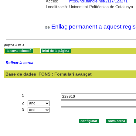
Accés:
http://hdl.handle.net/2117/123271
Localització:
Universitat Politècnica de Catalunya
Enllaç permanent a aquest regis
pàgina 1 de 1
Refinar la cerca
Base de dades
FONS : Formulari avançat
Cercar:
1
2
3