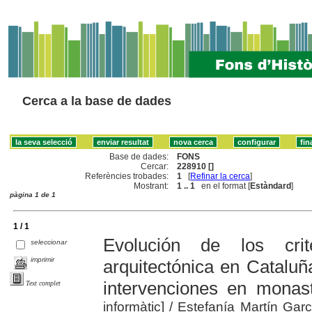
Cerca a la base de dades
Base de dades:
FONS
Cercar:
228910 []
Referències trobades:
1
[
Refinar la cerca
]
Mostrant:
1 .. 1
en el format [
Estàndard
]
pàgina 1 de 1
1 / 1
Evolución de los crit
seleccionar
imprimir
arquitectónica en Cataluña
intervenciones en monas
Text complet
informàtic]
/ Estefanía Martín Garc