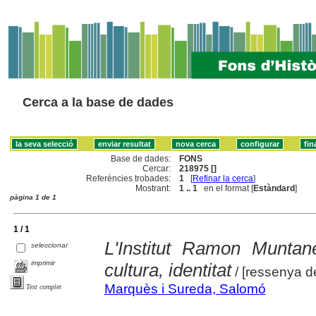
Cerca a la base de dades
Base de dades:
FONS
Cercar:
218975 []
Referències trobades:
1
[
Refinar la cerca
]
Mostrant:
1 .. 1
en el format [
Estàndard
]
pàgina 1 de 1
1 / 1
L'Institut Ramon Muntan
seleccionar
imprimir
cultura, identitat
/ [ressenya 
Marquès i Sureda, Salomó
Text complet