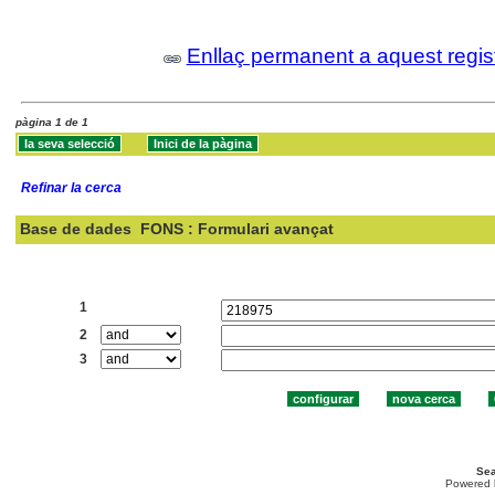
Enllaç permanent a aquest regis
pàgina 1 de 1
Refinar la cerca
Base de dades
FONS : Formulari avançat
Cercar:
1
2
3
Sea
Powered