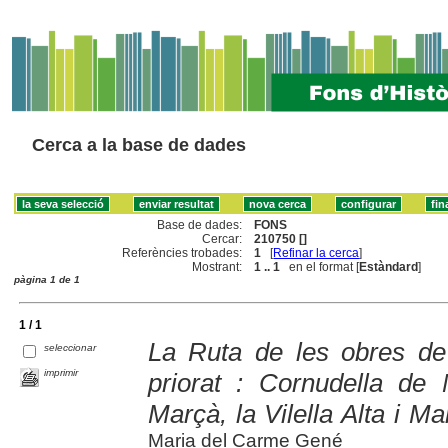
Cerca a la base de dades
Base de dades:
FONS
Cercar:
210750 []
Referències trobades:
1
[
Refinar la cerca
]
Mostrant:
1 .. 1
en el format [
Estàndard
]
pàgina 1 de 1
1 / 1
La Ruta de les obres de
seleccionar
imprimir
priorat : Cornudella de 
Marçà, la Vilella Alta i Ma
Maria del Carme Gené