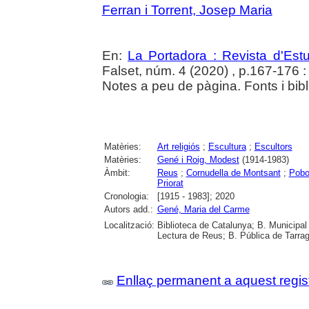
Ferran i Torrent, Josep Maria
En:
La Portadora : Revista d'Estu
Falset, núm. 4 (2020) , p.167-176 : i
Notes a peu de pàgina. Fonts i bibli
Matèries:
Art religiós
;
Escultura
;
Escultors
Matèries:
Gené i Roig, Modest
(1914-1983)
Àmbit:
Reus
;
Cornudella de Montsant
;
Pobo
Priorat
Cronologia:
[1915 - 1983]; 2020
Autors add.:
Gené, Maria del Carme
Localització:
Biblioteca de Catalunya; B. Municipal
Lectura de Reus; B. Pública de Tarrag
Enllaç permanent a aquest regis