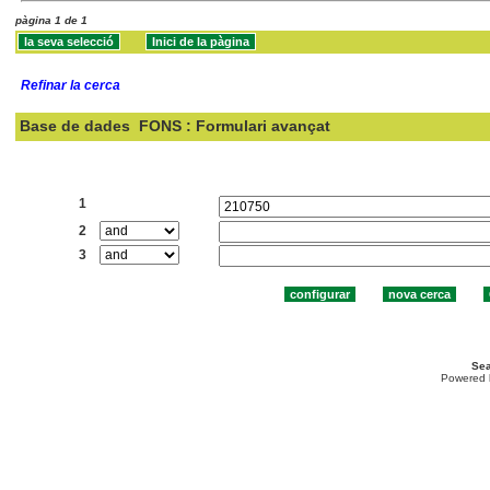
pàgina 1 de 1
Refinar la cerca
Base de dades
FONS : Formulari avançat
Cercar:
1
2
3
Sea
Powered