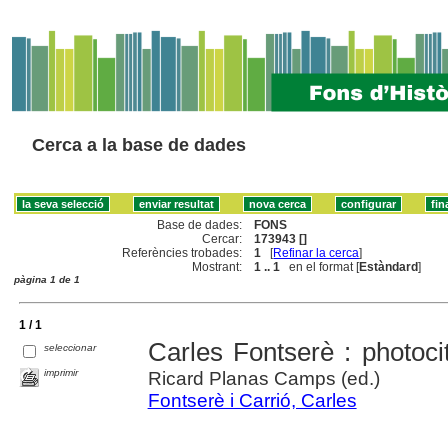
Cerca a la base de dades
Base de dades:
FONS
Cercar:
173943 []
Referències trobades:
1
[
Refinar la cerca
]
Mostrant:
1 .. 1
en el format [
Estàndard
]
pàgina 1 de 1
1 / 1
Carles Fontserè : photoc
seleccionar
imprimir
Ricard Planas Camps (ed.)
Fontserè i Carrió, Carles