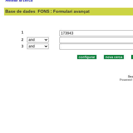
Refinar la cerca
Base de dades
FONS : Formulari avançat
Cercar:
1
2
3
Sea
Powered