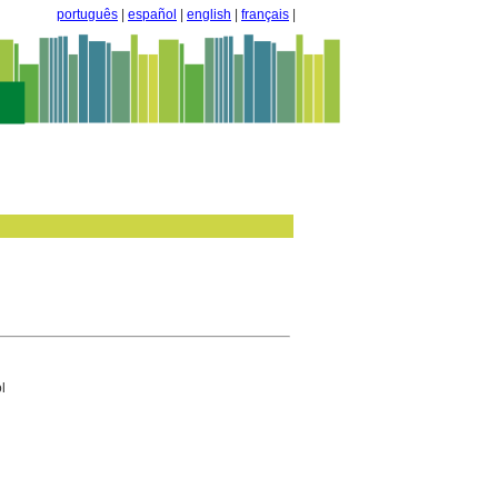
português
|
español
|
english
|
français
|
l