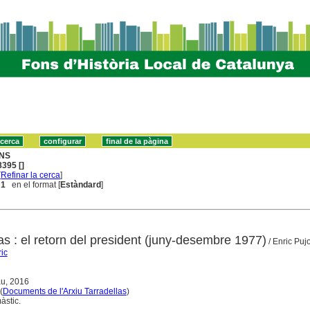
NS
395 []
[
Refinar la cerca
]
 1
en el format [
Estàndard
]
as : el retorn del president (juny-desembre 1977)
/ Enric Pujo
ic
au, 2016
(
Documents de l'Arxiu Tarradellas
)
àstic.