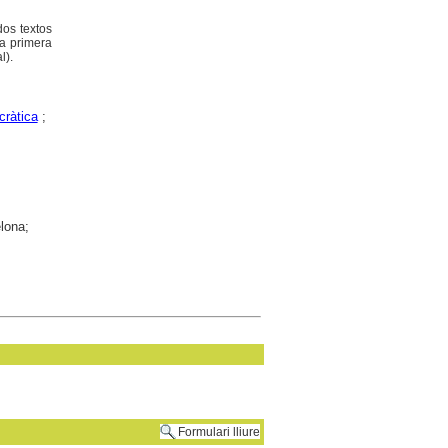
dos textos
la primera
l).
cràtica
;
elona;
Formulari lliure