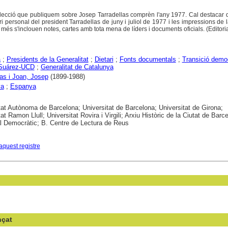
·lecció que publiquem sobre Josep Tarradellas comprèn l'any 1977. Cal destacar 
ari personal del president Tarradellas de juny i juliol de 1977 i les impressions de 
A més s'inclouen notes, cartes amb tota mena de líders i documents oficials. (Editoria
a
;
Presidents de la Generalitat
;
Dietari
;
Fonts documentals
;
Transició demo
Suárez-UCD
;
Generalitat de Catalunya
las i Joan, Josep
(1899-1988)
ya
;
Espanya
tat Autònoma de Barcelona; Universitat de Barcelona; Universitat de Girona;
at Ramon Llull; Universitat Rovira i Virgili; Arxiu Històric de la Ciutat de Barc
 Democràtic; B. Centre de Lectura de Reus
aquest registre
nçat