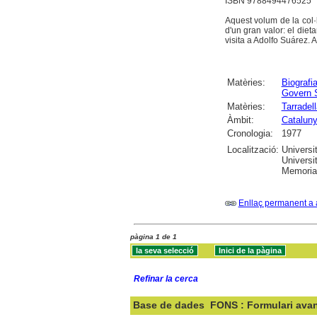
ISBN 9788494476525
Aquest volum de la col
d'un gran valor: el diet
visita a Adolfo Suárez. 
Matèries:
Biografi
Govern 
Matèries:
Tarradel
Àmbit:
Catalun
Cronologia:
1977
Localització:
Universi
Universit
Memorial
Enllaç permanent a 
pàgina 1 de 1
Refinar la cerca
Base de dades
FONS : Formulari ava