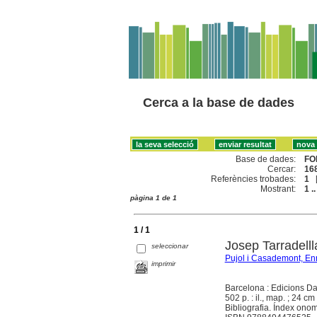
Cerca a la base de dades
Base de dades:
FO
Cercar:
168
Referències trobades:
1
Mostrant:
1 ..
pàgina 1 de 1
1 / 1
Josep Tarradelll
seleccionar
Pujol i Casademont, Enr
imprimir
Barcelona : Edicions D
502 p. : il., map. ; 24 cm 
Bibliografia. Índex onom