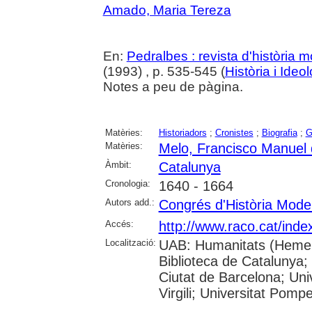
Amado, Maria Tereza
En:
Pedralbes : revista d'història 
(1993) , p. 535-545 (
Història i Ideo
Notes a peu de pàgina.
Matèries:
Historiadors
;
Cronistes
;
Biografia
;
G
Matèries:
Melo, Francisco Manuel
Àmbit:
Catalunya
Cronologia:
1640 - 1664
Autors add.:
Congrés d'Història Mode
Accés:
http://www.raco.cat/inde
Localització:
UAB: Humanitats (Hemero
Biblioteca de Catalunya; 
Ciutat de Barcelona; Univ
Virgili; Universitat Pomp