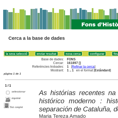
Cerca a la base de dades
Base de dades:
FONS
Cercar:
161897 []
Referències trobades:
1
[
Refinar la cerca
]
Mostrant:
1 .. 1
en el format [
Estàndard
]
pàgina 1 de 1
1 / 1
As histórias recentes na 
seleccionar
imprimir
histórico moderno : his
separación de Cataluña, 
Text complet
Maria Tereza Amado