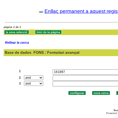
Enllaç permanent a aquest regis
pàgina 1 de 1
Refinar la cerca
Base de dades
FONS : Formulari avançat
Cercar:
1
2
3
Sea
Powered