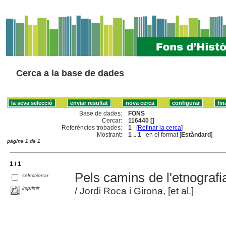
Cerca a la base de dades
Base de dades:
FONS
Cercar:
116440 []
Referències trobades:
1
[
Refinar la cerca
]
Mostrant:
1 .. 1
en el format [
Estàndard
]
pàgina 1 de 1
1 / 1
Pels camins de l'etnograf
seleccionar
imprimir
/ Jordi Roca i Girona, [et al.]