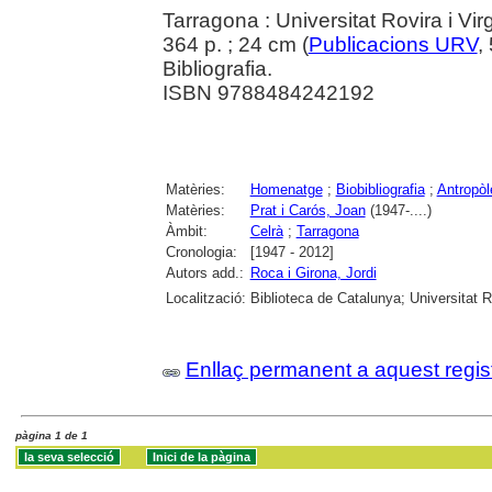
Tarragona : Universitat Rovira i Virg
364 p. ; 24 cm (
Publicacions URV
,
Bibliografia.
ISBN 9788484242192
Matèries:
Homenatge
;
Biobibliografia
;
Antropòl
Matèries:
Prat i Carós, Joan
(1947-....)
Àmbit:
Celrà
;
Tarragona
Cronologia:
[1947 - 2012]
Autors add.:
Roca i Girona, Jordi
Localització:
Biblioteca de Catalunya; Universitat Rov
Enllaç permanent a aquest regis
pàgina 1 de 1