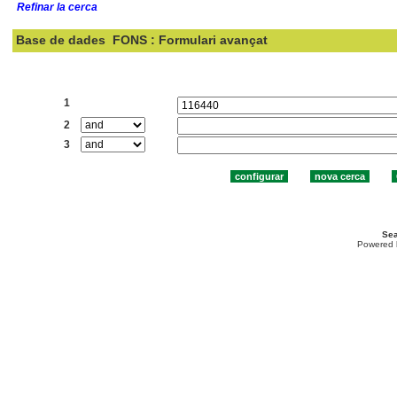
Refinar la cerca
Base de dades
FONS : Formulari avançat
Cercar:
1
2
3
Sea
Powered