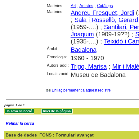
Matèries:
Art
;
Artistes
;
Catàlegs
Matèries:
Andreu Fresquet, Jordi
(
;
Sala i Rossellò, Gerard
(1959-....) ;
Santilari, Pe
Joaquim
(1909-19??) ;
S
(1935-....) ;
Teixidó i Ca
Àmbit:
Badalona
Cronologia:
1960 - 1970
Autors add.:
Trigo, Marisa
;
Mir i Malé
Localització:
Museu de Badalona
Enllaç permanent a aquest registre
pàgina 1 de 1
Refinar la cerca
Base de dades
FONS : Formulari avançat