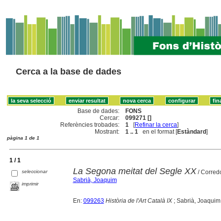
Cerca a la base de dades
Base de dades:
FONS
Cercar:
099271 []
Referències trobades:
1
[
Refinar la cerca
]
Mostrant:
1 .. 1
en el format [
Estàndard
]
pàgina 1 de 1
1 / 1
La Segona meitat del Segle XX
seleccionar
/ Corred
Sabrià, Joaquim
imprimir
En:
099263
Història de l'Art Català IX
; Sabrià, Joaquim