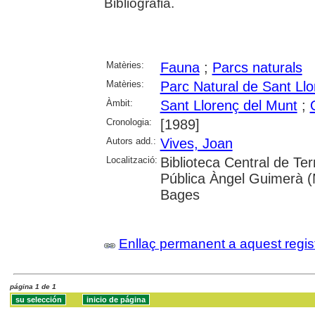
Bibliografia.
Matèries:
Fauna
;
Parcs naturals
Matèries:
Parc Natural de Sant Llo
Àmbit:
Sant Llorenç del Munt
;
Cronologia:
[1989]
Autors add.:
Vives, Joan
Localització:
Biblioteca Central de Ter
Pública Àngel Guimerà (
Bages
Enllaç permanent a aquest regis
página 1 de 1