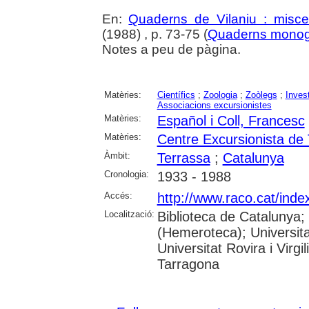
En:
Quaderns de Vilaniu : miscel
(1988) , p. 73-75 (
Quaderns monog
Notes a peu de pàgina.
Matèries:
Científics
;
Zoologia
;
Zoòlegs
;
Invest
Associacions excursionistes
Matèries:
Español i Coll, Francesc
Matèries:
Centre Excursionista de
Àmbit:
Terrassa
;
Catalunya
Cronologia:
1933 - 1988
Accés:
http://www.raco.cat/ind
Localització:
Biblioteca de Catalunya;
(Hemeroteca); Universita
Universitat Rovira i Virg
Tarragona