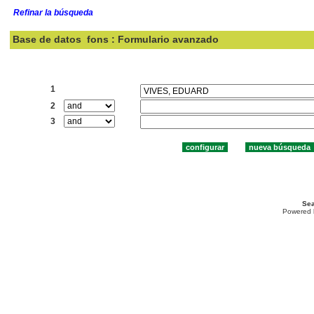
Refinar la búsqueda
Base de datos
fons : Formulario avanzado
Buscar:
1
2
3
Sea
Powered