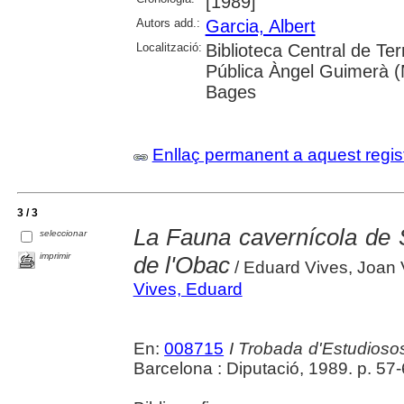
[1989]
Autors add.:
Garcia, Albert
Localització:
Biblioteca Central de Ter
Pública Àngel Guimerà (
Bages
Enllaç permanent a aquest regis
3 / 3
La Fauna cavernícola de S
seleccionar
imprimir
de l'Obac
/ Eduard Vives, Joan 
Vives, Eduard
En:
008715
I Trobada d'Estudiosos
Barcelona : Diputació, 1989. p. 57