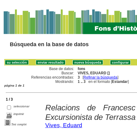
Búsqueda en la base de datos
Base de datos:
fons
Buscar:
VIVES, EDUARD []
Referencias encontradas:
3
[
Refinar la búsqueda
]
Mostrando:
1 .. 3
en el formato [
Estandar
]
página 1 de 1
1 / 3
Relacions de Frances
seleccionar
imprimir
Excursionista de Terrassa
Vives, Eduard
Text complet