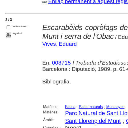
Enllaç permanent a aquest regis
2 / 3
Escarabèids copròfags de
seleccionar
imprimir
Munt i serra de l'Obac
/ Edu
Vives, Eduard
En:
008715
I Trobada d'Estudiosos
Barcelona : Diputació, 1989. p. 61
Bibliografia.
Matèries:
Fauna
;
Parcs naturals
;
Muntanyes
Matèries:
Parc Natural de Sant Llo
Àmbit:
Sant Llorenç del Munt
;
Cronologia: