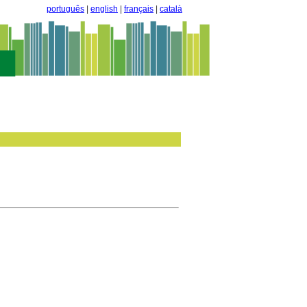
português
|
english
|
français
|
català