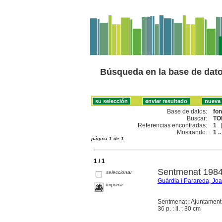
Búsqueda en la base de dat
Base de datos:
fo
Buscar:
TO
Referencias encontradas:
1
Mostrando:
1 ..
página 1 de 1
1 / 1
Sentmenat 198
seleccionar
Guàrdia i Parareda, Jo
imprimir
Sentmenat : Ajuntament.
36 p. : il. ; 30 cm