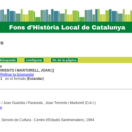
os
ns
RRENTS I MARTORELL, JOAN []
[
Refinar la búsqueda
]
 1
en el formato [
Estandar
]
4
/ Joan Guàrdia i Parareda ; Joan Torrents i Martorell (Col·l.)
an
 Serveis de Cultura : Centre d'Estudis Santmenatenc, 1984