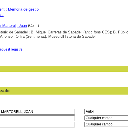
ent
;
Memòria de gestió
at
i Martorell, Joan
(Col·l.)
stòric de Sabadell; B. Miquel Carreras de Sabadell (antic fons CES); B. Públi
 Alfonso i Orfila (Sentmenat); Museu d'Història de Sabadell
aquest registre
nzado
en el campo: