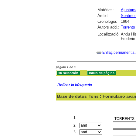
Matèries:
Ajuntam
Àmbit:
Sentmen
Cronologia:
1984
Autors add.:
Torrents 
Localització:
Arxiu Hi
Frederic
Enllaç permanent a 
página 1 de 1
Refinar la búsqueda
Base de datos
fons : Formulario ava
Buscar:
1
2
3