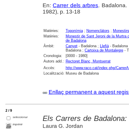
En:
Carrer dels arbres
. Badalona.
1982), p. 13-18
Matèries:
Toponímia
;
Nomenclàtors
;
Monestir
Matèries:
Monestir de Sant Jeroni de la Murtra
de Badalona
Àmbit:
Canyet
- Badalona ;
Llefià
- Badalona
Badalona ;
Cartoixa de Montalegre
- T
Cronologia:
[0000 - 1980]
Autors add.:
Rectoret Blanc, Montserrat
Accés:
http://www.raco.cat/index.php/CarrerA
Localització:
Museu de Badalona
Enllaç permanent a aquest regis
2 / 9
Els Carrers de Badalona: 
seleccionar
imprimir
Laura G. Jordan