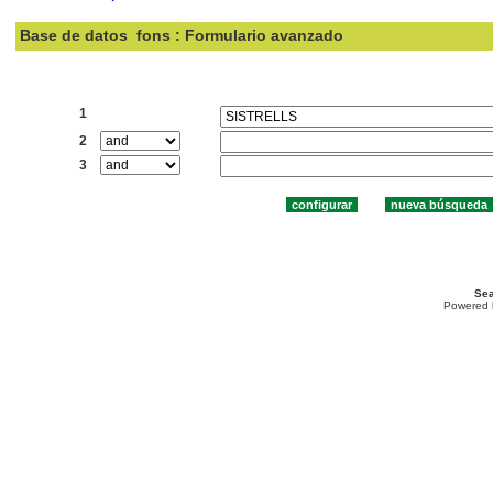
Base de datos
fons : Formulario avanzado
Buscar:
1
2
3
Sea
Powered