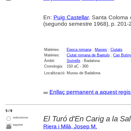
En:
Puig Castellar
. Santa Coloma
(segundo semestre 1968), p. 201-
Matèries:
Epoca romana
;
Masies
;
Ciutats
Matèries:
Ciutat romana de Baetulo
;
Can Butin
Àmbit:
Sistrells
- Badalona
Cronologia:
150 aC - 300
Localització:
Museu de Badalona
Enllaç permanent a aquest regis
5 / 9
El Turó d'En Carig a la Salu
seleccionar
imprimir
Riera i Milà, Josep M.