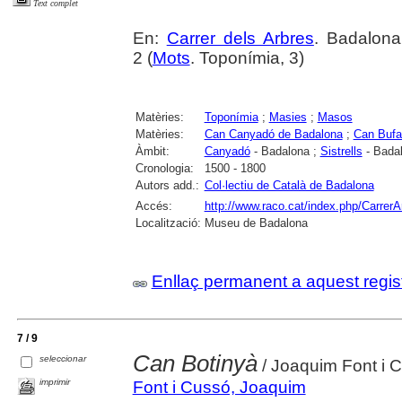
Text complet
En:
Carrer dels Arbres
. Badalona
2 (
Mots
. Toponímia, 3)
Matèries:
Toponímia
;
Masies
;
Masos
Matèries:
Can Canyadó de Badalona
;
Can Bufa
Àmbit:
Canyadó
- Badalona ;
Sistrells
- Bada
Cronologia:
1500 - 1800
Autors add.:
Col·lectiu de Català de Badalona
Accés:
http://www.raco.cat/index.php/CarrerA
Localització:
Museu de Badalona
Enllaç permanent a aquest regis
7 / 9
Can Botinyà
seleccionar
/ Joaquim Font i 
imprimir
Font i Cussó, Joaquim