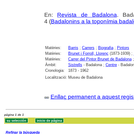
En:
Revista de Badalona
. Bad
4 (
Badalonins a la toponímia bada
Matèries:
Barris
;
Carrers
;
Biografia
;
Pintors
Matèries:
Brunet i Forroll, Llorenç
(1873-1939) ;
Matèries:
Carrer del Pintor Brunet de Badalona
Àmbit:
Sistrells
- Badalona ;
Centre
- Badalo
Cronologia:
1873 - 1962
Localització:
Museu de Badalona
Enllaç permanent a aquest regis
página 1 de 1
Refinar la búsqueda