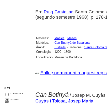
En:
Puig Castellar
. Santa Coloma
(segundo semestre 1968), p. 178-
Matèries:
Masies
;
Masos
Matèries:
Can Butinyà de Badalona
Àmbit:
Sistrells
- Badalona ;
Santa Coloma d
Cronologia:
1200 - 1800
Localització:
Museu de Badalona
Enllaç permanent a aquest regis
8 / 9
Can Botinyà
seleccionar
/ Josep M. Cuyàs 
imprimir
Cuyàs i Tolosa, Josep Maria