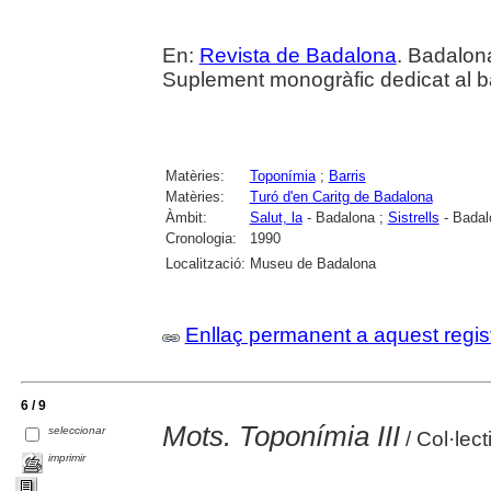
En:
Revista de Badalona
. Badalon
Suplement monogràfic dedicat al bar
Matèries:
Toponímia
;
Barris
Matèries:
Turó d'en Caritg de Badalona
Àmbit:
Salut, la
- Badalona ;
Sistrells
- Badal
Cronologia:
1990
Localització:
Museu de Badalona
Enllaç permanent a aquest regis
6 / 9
Mots. Toponímia III
seleccionar
/ Col·lec
imprimir