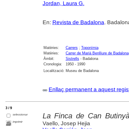
Jordan, Laura G.
En:
Revista de Badalona
. Badalona
Matèries:
Carrers
;
Toponímia
Matèries:
Carrer de Marià Benlliure de Badalona
Àmbit:
Sistrells
- Badalona
Cronologia:
1950 - 1990
Localització:
Museu de Badalona
Enllaç permanent a aquest regis
3 / 9
La Finca de Can Butinyà
seleccionar
imprimir
Vaello, Josep Hejia