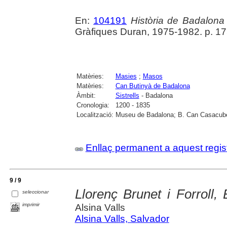
En:
104191
Història de Badalona
Gràfiques Duran, 1975-1982. p. 1
Matèries:
Masies
;
Masos
Matèries:
Can Butinyà de Badalona
Àmbit:
Sistrells
- Badalona
Cronologia:
1200 - 1835
Localització:
Museu de Badalona; B. Can Casacube
Enllaç permanent a aquest regis
9 / 9
Llorenç Brunet i Forroll, 
seleccionar
imprimir
Alsina Valls
Alsina Valls, Salvador