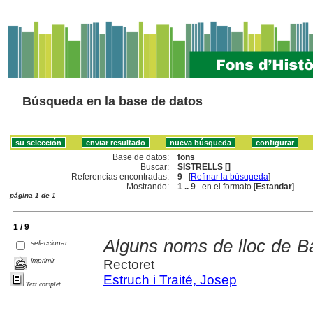
Búsqueda en la base de datos
Base de datos:
fons
Buscar:
SISTRELLS []
Referencias encontradas:
9
[
Refinar la búsqueda
]
Mostrando:
1 .. 9
en el formato [
Estandar
]
página 1 de 1
1 / 9
Alguns noms de lloc de B
seleccionar
imprimir
Rectoret
Estruch i Traité, Josep
Text complet