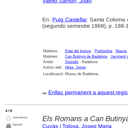
Vaello Sarrión, Joan
En:
Puig Castellar
. Santa Coloma
(segundo semestre 1968), p. 188-
Matèries:
Edat del bronze
;
Prehistòria
;
Masos
Matèries:
Can Butinyà de Badalona
;
Jaciment 
Àmbit:
Sistrells
- Badalona
Autors add.:
Hejia, Josep
Localització:
Museu de Badalona
Enllaç permanent a aquest regis
4 / 9
Els Romans a Can Butiny
seleccionar
imprimir
Cuyàs i Tolosa, Josep Maria