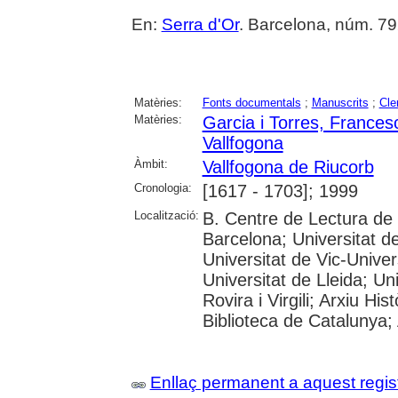
En:
Serra d'Or
. Barcelona, núm. 792
Matèries:
Fonts documentals
;
Manuscrits
;
Cle
Matèries:
Garcia i Torres, Frances
Vallfogona
Àmbit:
Vallfogona de Riucorb
Cronologia:
[1617 - 1703]; 1999
Localització:
B. Centre de Lectura de
Barcelona; Universitat d
Universitat de Vic-Univer
Universitat de Lleida; U
Rovira i Virgili; Arxiu Hi
Biblioteca de Catalunya; 
Enllaç permanent a aquest regis