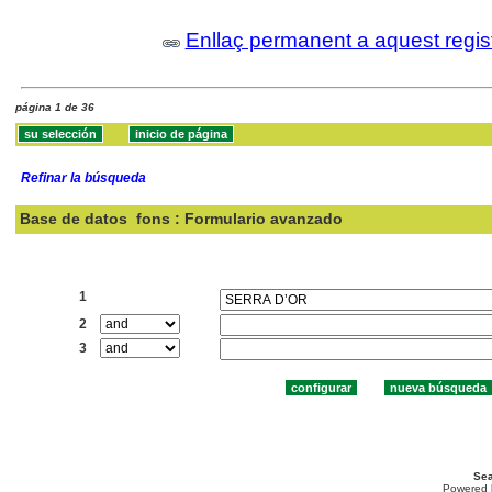
Enllaç permanent a aquest regis
página 1 de 36
Refinar la búsqueda
Base de datos
fons : Formulario avanzado
Buscar:
1
2
3
Sea
Powered