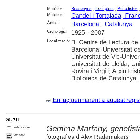
Matèries:
Ressenyes
;
Escriptors
;
Periodistes
Matèries:
Candel i Tortajada, Fran
Àmbit:
Barcelona
;
Catalunya
Cronologia:
1925 - 2007
Localització:
B. Centre de Lectura de
Barcelona; Universitat d
Universitat de Vic-Univer
Universitat de Lleida; U
Rovira i Virgili; Arxiu Hi
Biblioteca de Catalunya; 
Enllaç permanent a aquest regis
20 / 711
Gemma Marfany, genetist
seleccionar
imprimir
fotografies d'Alex Rademakers