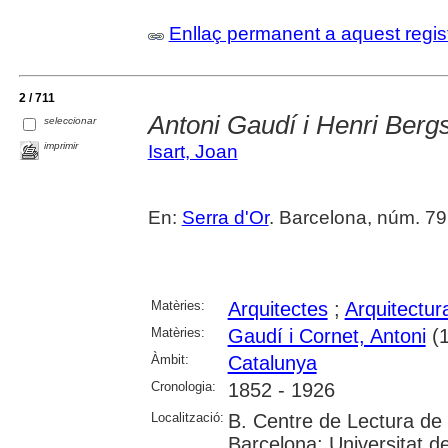
Enllaç permanent a aquest regis
2 / 711
Antoni Gaudí i Henri Berg
seleccionar
imprimir
Isart, Joan
En:
Serra d'Or
. Barcelona, núm. 797
Matèries:
Arquitectes
;
Arquitectur
Matèries:
Gaudí i Cornet, Antoni
(1
Àmbit:
Catalunya
Cronologia:
1852 - 1926
Localització:
B. Centre de Lectura de
Barcelona; Universitat d