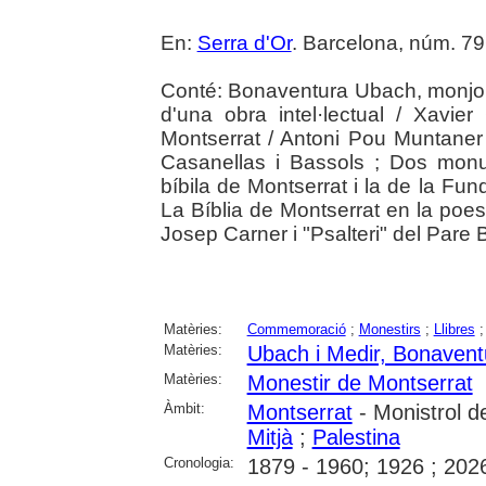
En:
Serra d'Or
. Barcelona, núm. 796
Conté: Bonaventura Ubach, monjo: 
d'una obra intel·lectual / Xavie
Montserrat / Antoni Pou Muntaner 
Casanellas i Bassols ; Dos monu
bíbila de Montserrat i la de la Fun
La Bíblia de Montserrat en la poes
Josep Carner i "Psalteri" del Par
Matèries:
Commemoració
;
Monestirs
;
Llibres
Matèries:
Ubach i Medir, Bonavent
Matèries:
Monestir de Montserrat
Àmbit:
Montserrat
- Monistrol d
Mitjà
;
Palestina
Cronologia:
1879 - 1960; 1926 ; 202