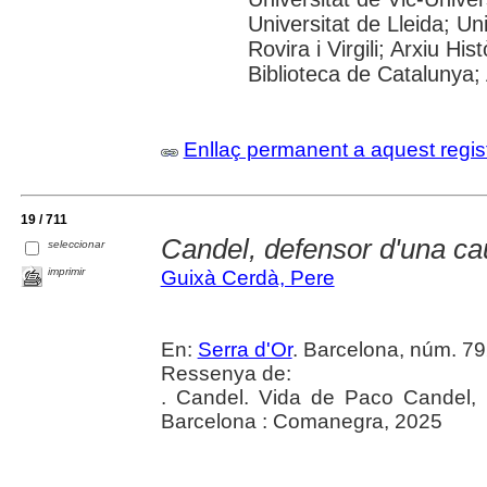
Universitat de Lleida; U
Rovira i Virgili; Arxiu Hi
Biblioteca de Catalunya; 
Enllaç permanent a aquest regis
19 / 711
Candel, defensor d'una c
seleccionar
imprimir
Guixà Cerdà, Pere
En:
Serra d'Or
. Barcelona, núm. 7
Ressenya de:
. Candel. Vida de Paco Candel, 
Barcelona : Comanegra, 2025