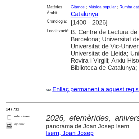
Matèries:
Gitanos
;
Música popular
;
Rumba cat
Àmbit:
Catalunya
Cronologia:
[1400 - 2026]
Localització:
B. Centre de Lectura de
Barcelona; Universitat d
Universitat de Vic-Univer
Universitat de Lleida; U
Rovira i Virgili; Arxiu Hi
Biblioteca de Catalunya; 
Enllaç permanent a aquest regis
14 / 711
2026, efemèrides, anive
seleccionar
imprimir
panorama de Joan Josep Isern
Isern, Joan Josep