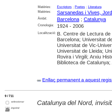
Matèries:
Escriptors
;
Poetes
;
Literatura
Matèries:
Sarsanedas i Vives, Jord
Àmbit:
Barcelona
;
Catalunya
Cronologia:
1924 - 2006
Localització:
B. Centre de Lectura de
Barcelona; Universitat d
Universitat de Vic-Univer
Universitat de Lleida; U
Rovira i Virgili; Arxiu Hi
Biblioteca de Catalunya; 
Enllaç permanent a aquest regis
9 / 711
Catalunya del Nord, invisibl
seleccionar
imprimir