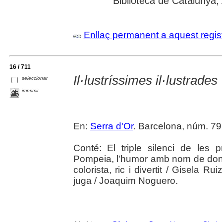
Biblioteca de Catalunya; 
Enllaç permanent a aquest regis
16 / 711
Il·lustríssimes il·lustrades
seleccionar
imprimir
En:
Serra d'Or
. Barcelona, núm. 792
Conté: El triple silenci de les p
Pompeia, l'humor amb nom de dona 
colorista, ric i divertit / Gisela R
juga / Joaquim Noguero.