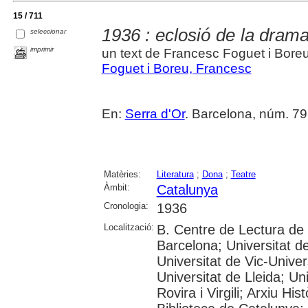
15 / 711
1936 : eclosió de la dram
seleccionar
imprimir
un text de Francesc Foguet i Bore
Foguet i Boreu, Francesc
En:
Serra d'Or
. Barcelona, núm. 79
Matèries:
Literatura
;
Dona
;
Teatre
Àmbit:
Catalunya
Cronologia:
1936
Localització:
B. Centre de Lectura de
Barcelona; Universitat d
Universitat de Vic-Univer
Universitat de Lleida; U
Rovira i Virgili; Arxiu Hi