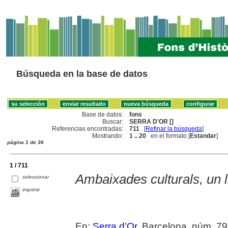
Búsqueda en la base de datos
Base de datos:
fons
Buscar:
SERRA D'OR []
Referencias encontradas:
711
[
Refinar la búsqueda
]
Mostrando:
1 .. 20
en el formato [
Estandar
]
página 1 de 36
1 / 711
Ambaixades culturals, un 
seleccionar
imprimir
En:
Serra d'Or
. Barcelona, núm. 79