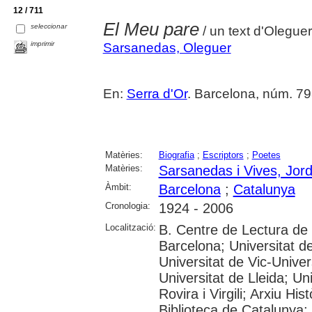
12 / 711
El Meu pare
seleccionar
/ un text d'Olegu
imprimir
Sarsanedas, Oleguer
En:
Serra d'Or
. Barcelona, núm. 79
Matèries:
Biografia
;
Escriptors
;
Poetes
Matèries:
Sarsanedas i Vives, Jord
Àmbit:
Barcelona
;
Catalunya
Cronologia:
1924 - 2006
Localització:
B. Centre de Lectura de
Barcelona; Universitat d
Universitat de Vic-Univer
Universitat de Lleida; U
Rovira i Virgili; Arxiu Hi
Biblioteca de Catalunya; 