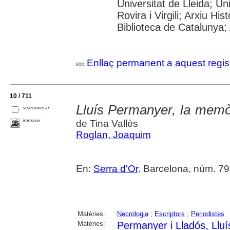
Universitat de Lleida; U
Rovira i Virgili; Arxiu Hi
Biblioteca de Catalunya; 
Enllaç permanent a aquest regis
10 / 711
Lluís Permanyer, la memòr
seleccionar
imprimir
de Tina Vallès
Roglan, Joaquim
En:
Serra d'Or
. Barcelona, núm. 794
Matèries:
Necrologia
;
Escriptors
;
Periodistes
Matèries:
Permanyer i Lladós, Lluí