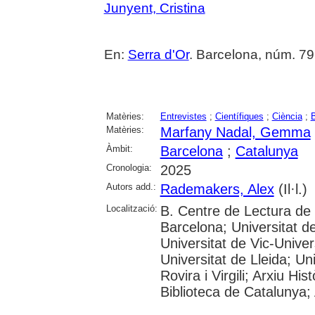
Junyent, Cristina
En:
Serra d'Or
. Barcelona, núm. 791
Matèries:
Entrevistes
;
Científiques
;
Ciència
;
B
Matèries:
Marfany Nadal, Gemma
Àmbit:
Barcelona
;
Catalunya
Cronologia:
2025
Autors add.:
Rademakers, Alex
(Il·l.)
Localització:
B. Centre de Lectura de
Barcelona; Universitat d
Universitat de Vic-Univer
Universitat de Lleida; U
Rovira i Virgili; Arxiu Hi
Biblioteca de Catalunya; 