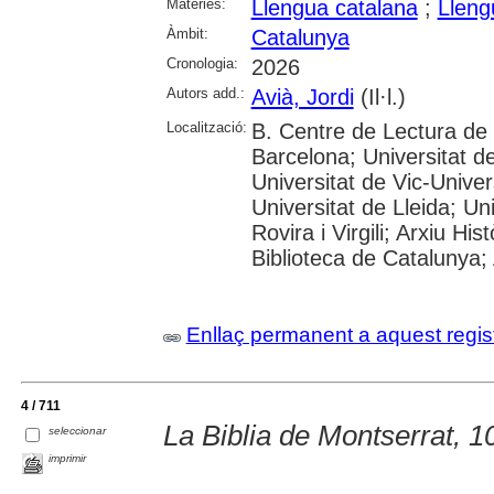
Matèries:
Llengua catalana
;
Lleng
Àmbit:
Catalunya
Cronologia:
2026
Autors add.:
Avià, Jordi
(Il·l.)
Localització:
B. Centre de Lectura de
Barcelona; Universitat d
Universitat de Vic-Univer
Universitat de Lleida; U
Rovira i Virgili; Arxiu Hi
Biblioteca de Catalunya; 
Enllaç permanent a aquest regis
4 / 711
La Biblia de Montserrat, 1
seleccionar
imprimir