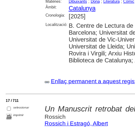
Matèries:
Dibuixants
;
Dona
;
Literatura
;
Còmic
Àmbit:
Catalunya
Cronologia:
[2025]
Localització:
B. Centre de Lectura de
Barcelona; Universitat d
Universitat de Vic-Univer
Universitat de Lleida; U
Rovira i Virgili; Arxiu Hi
Biblioteca de Catalunya; 
Enllaç permanent a aquest regis
17 / 711
Un Manuscrit retrobat del
seleccionar
imprimir
Rossich
Rossich i Estragó, Albert