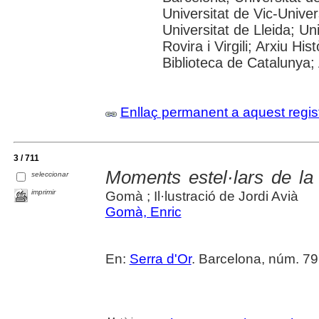
Universitat de Vic-Univer
Universitat de Lleida; U
Rovira i Virgili; Arxiu Hi
Biblioteca de Catalunya; 
Enllaç permanent a aquest regis
3 / 711
Moments estel·lars de la 
seleccionar
imprimir
Gomà ; Il·lustració de Jordi Avià
Gomà, Enric
En:
Serra d'Or
. Barcelona, núm. 79