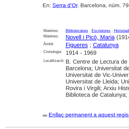
En:
Serra d'Or
. Barcelona, núm. 79
Matèries:
Bibliotecàries
;
Escriptores
;
Historia
Matèries:
Novell i Picó, Maria
(191
Àmbit:
Figueres
;
Catalunya
Cronologia:
1914 - 1969
Localització:
B. Centre de Lectura de
Barcelona; Universitat d
Universitat de Vic-Univer
Universitat de Lleida; U
Rovira i Virgili; Arxiu Hi
Biblioteca de Catalunya; 
Enllaç permanent a aquest regis