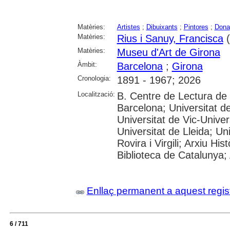
Matèries:
Artistes
;
Dibuixants
;
Pintores
;
Dona
Matèries:
Rius i Sanuy, Francisca
(
Matèries:
Museu d'Art de Girona
Àmbit:
Barcelona
;
Girona
Cronologia:
1891 - 1967; 2026
Localització:
B. Centre de Lectura de
Barcelona; Universitat d
Universitat de Vic-Univer
Universitat de Lleida; U
Rovira i Virgili; Arxiu Hi
Biblioteca de Catalunya; 
Enllaç permanent a aquest regis
6 / 711