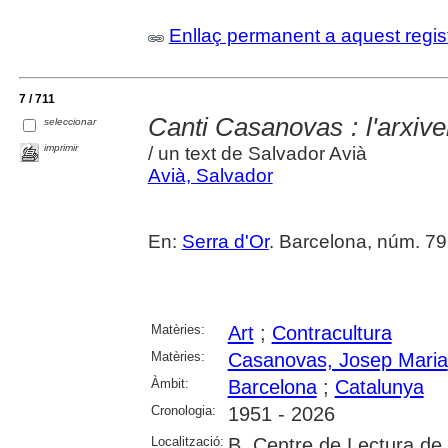
Enllaç permanent a aquest regis
7 / 711
Canti Casanovas : l'arxive
seleccionar
imprimir
/ un text de Salvador Avià
Avià, Salvador
En:
Serra d'Or
. Barcelona, núm. 79
Matèries:
Art
;
Contracultura
Matèries:
Casanovas, Josep Maria
Àmbit:
Barcelona
;
Catalunya
Cronologia:
1951 - 2026
Localització:
B. Centre de Lectura de