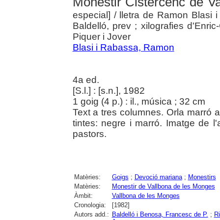
Monestir Cistercenc de V
especial]
/ lletra de Ramon Blasi
Baldelló, prev ; xilografies d'Enric-
Piquer i Jover
Blasi i Rabassa, Ramon
4a ed.
[S.l.] : [s.n.], 1982
1 goig (4 p.) : il., música ; 32 cm
Text a tres columnes. Orla marró 
tintes: negre i marró. Imatge de 
pastors.
Matèries:
Goigs
;
Devoció mariana
;
Monestirs
Matèries:
Monestir de Vallbona de les Monges
Àmbit:
Vallbona de les Monges
Cronologia:
[1982]
Autors add.:
Baldelló i Benosa, Francesc de P.
;
Ri