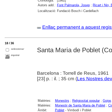
Cronologia:
[1982]
Autors add.:
Font Palmarola, Josep
;
Ricart i Nin, 
Localització:
Fundació Bosch i Cardellach
Enllaç permanent a aquest regis
18 / 36
Santa Maria de Poblet (C
seleccionar
imprimir
Barcelona : Torrell de Reus, 1961
[23] p. : il. ; 35 cm (
Les Nostres de
Matèries:
Monestirs
;
Religiositat popular
;
Goigs
Matèries:
Monestir de Santa Maria de Poblet
;
Ci
Àmbit:
Poblet
- Vimbodí i Poblet