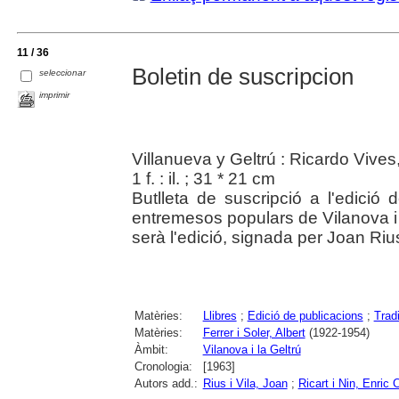
11 / 36
Boletin de suscripcion
seleccionar
imprimir
Villanueva y Geltrú : Ricardo Vives
1 f. : il. ; 31 * 21 cm
Butlleta de suscripció a l'edició 
entremesos populars de Vilanova i 
serà l'edició, signada per Joan Rius 
Matèries:
Llibres
;
Edició de publicacions
;
Trad
Matèries:
Ferrer i Soler, Albert
(1922-1954)
Àmbit:
Vilanova i la Geltrú
Cronologia:
[1963]
Autors add.:
Rius i Vila, Joan
;
Ricart i Nin, Enric C