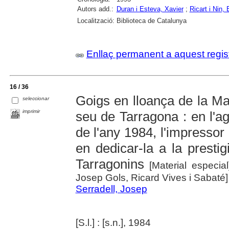
Autors add.:
Duran i Esteva, Xavier
;
Ricart i Nin, 
Localització:
Biblioteca de Catalunya
Enllaç permanent a aquest regis
16 / 36
Goigs en lloança de la Ma
seleccionar
imprimir
seu de Tarragona : en l'a
de l'any 1984, l'impressor
en dedicar-la a la prestig
Tarragonins
[Material especia
Josep Gols, Ricard Vives i Sabaté]
Serradell, Josep
[S.l.] : [s.n.], 1984