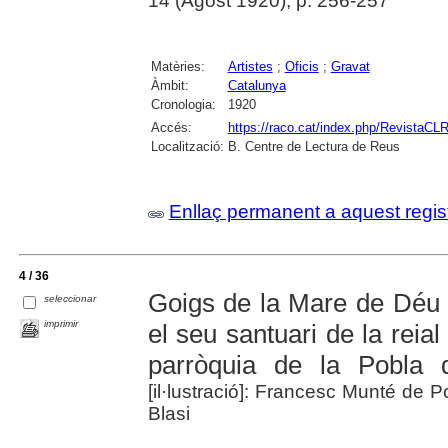
14 (Agost 1920), p. 256-257
Matèries:
Artistes
;
Oficis
;
Gravat
Àmbit:
Catalunya
Cronologia:
1920
Accés:
https://raco.cat/index.php/RevistaCLR
Localització:
B. Centre de Lectura de Reus
Enllaç permanent a aquest regis
4 / 36
Goigs de la Mare de Déu 
seleccionar
imprimir
el seu santuari de la reia
parròquia de la Pobla d
[il·lustració]: Francesc Munté de Po
Blasi