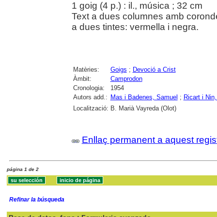
1 goig (4 p.) : il., música ; 32 cm
Text a dues columnes amb corondel
a dues tintes: vermella i negra.
Matèries:
Goigs
;
Devoció a Crist
Àmbit:
Camprodon
Cronologia:
1954
Autors add.:
Mas i Badenes, Samuel
;
Ricart i Nin
Localització:
B. Marià Vayreda (Olot)
Enllaç permanent a aquest regis
página 1 de 2
Refinar la búsqueda