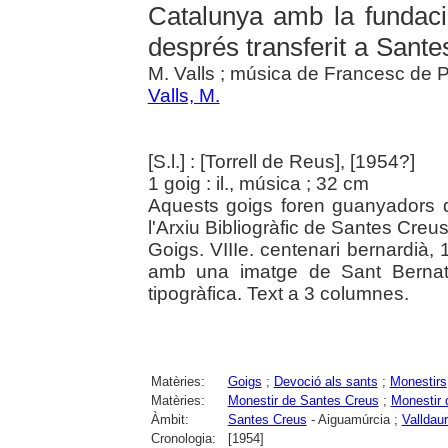
Catalunya amb la fundaci
després transferit a Sant
M. Valls ; música de Francesc de P.
Valls, M.
[S.l.] : [Torrell de Reus], [1954?]
1 goig : il., música ; 32 cm
Aquests goigs foren guanyadors 
l'Arxiu Bibliogràfic de Santes Creu
Goigs. VIIIe. centenari bernardià,
amb una imatge de Sant Bernat 
tipogràfica. Text a 3 columnes.
Matèries:
Goigs
;
Devoció als sants
;
Monestirs
Matèries:
Monestir de Santes Creus
;
Monestir 
Àmbit:
Santes Creus
- Aiguamúrcia ;
Valldau
Cronologia:
[1954]