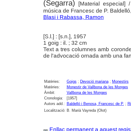
(Segarra)
[Material especial]
música de Francesc de P. Baldelló, p
Blasi i Rabassa, Ramon
[S.l.] : [s.n.], 1957
1 goig : il. ; 32 cm
Text a tres columnes amb corondel
de l'advocació ornada amb una fami
Matèries:
Goigs
;
Devoció mariana
;
Monestirs
Matèries:
Monestir de Vallbona de les Monges
Àmbit:
Vallbona de les Monges
Cronologia:
[1957]
Autors add.:
Baldelló i Benosa, Francesc de P.
;
Ri
Localització:
B. Marià Vayreda (Olot)
Enllaç permanent a aquest regis