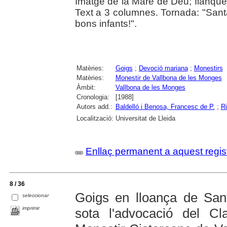
Imatge de la Mare de Déu; flanquej
Text a 3 columnes. Tornada: "Santa
bons infants!".
Matèries:
Goigs
;
Devoció mariana
;
Monestirs
Matèries:
Monestir de Vallbona de les Monges
Àmbit:
Vallbona de les Monges
Cronologia:
[1988]
Autors add.:
Baldelló i Benosa, Francesc de P.
;
Ri
Localització:
Universitat de Lleida
Enllaç permanent a aquest regis
8 / 36
Goigs en lloança de San
seleccionar
imprimir
sota l'advocació del Cl