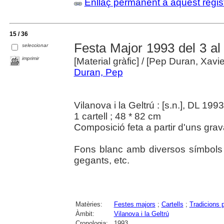
Enllaç permanent a aquest regis
15 / 36
Festa Major 1993 del 3 al 
seleccionar
imprimir
[Material gràfic]
/ [Pep Duran, Xavie
Duran, Pep
Vilanova i la Geltrú : [s.n.], DL 1993
1 cartell ; 48 * 82 cm
Composició feta a partir d'uns grava
Fons blanc amb diversos símbols d
gegants, etc.
Matèries:
Festes majors
;
Cartells
;
Tradicions 
Àmbit:
Vilanova i la Geltrú
Cronologia:
1993