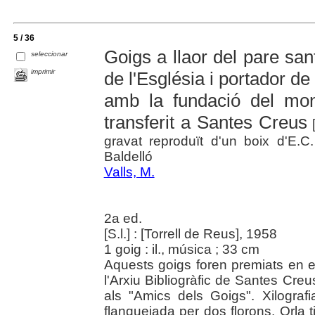
5 / 36
Goigs a llaor del pare san
seleccionar
imprimir
de l'Església i portador de
amb la fundació del mon
transferit a Santes Creus
[
gravat reproduït d'un boix d'E.
Baldelló
Valls, M.
2a ed.
[S.l.] : [Torrell de Reus], 1958
1 goig : il., música ; 33 cm
Aquests goigs foren premiats en el
l'Arxiu Bibliogràfic de Santes Cre
als "Amics dels Goigs". Xilogra
flanquejada per dos florons. Orla t