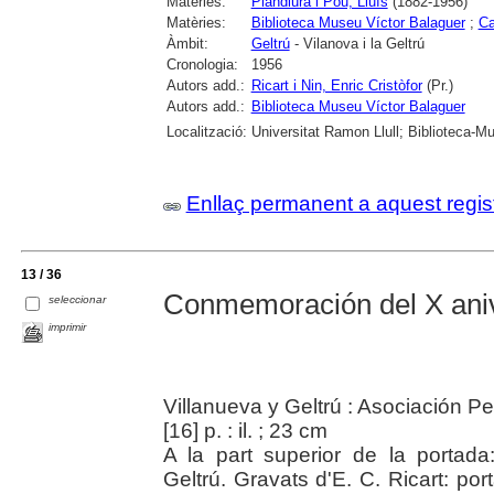
Matèries:
Plandiura i Pou, Lluís
(1882-1956)
Matèries:
Biblioteca Museu Víctor Balaguer
;
Ca
Àmbit:
Geltrú
- Vilanova i la Geltrú
Cronologia:
1956
Autors add.:
Ricart i Nin, Enric Cristòfor
(Pr.)
Autors add.:
Biblioteca Museu Víctor Balaguer
Localització:
Universitat Ramon Llull; Biblioteca-Mu
Enllaç permanent a aquest regis
13 / 36
Conmemoración del X aniv
seleccionar
imprimir
Villanueva y Geltrú : Asociación Pe
[16] p. : il. ; 23 cm
A la part superior de la portada
Geltrú. Gravats d'E. C. Ricart: por