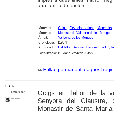
una familia de pastors.
Matèries:
Goigs
;
Devoció mariana
;
Monestirs
Matèries:
Monestir de Vallbona de les Monges
Àmbit:
Vallbona de les Monges
Cronologia:
[1967]
Autors add.:
Baldelló i Benosa, Francesc de P.
;
Ri
Localització:
B. Marià Vayreda (Olot)
Enllaç permanent a aquest regis
10 / 36
Goigs en llahor de la 
seleccionar
imprimir
Senyora del Claustre,
Monastir de Santa María