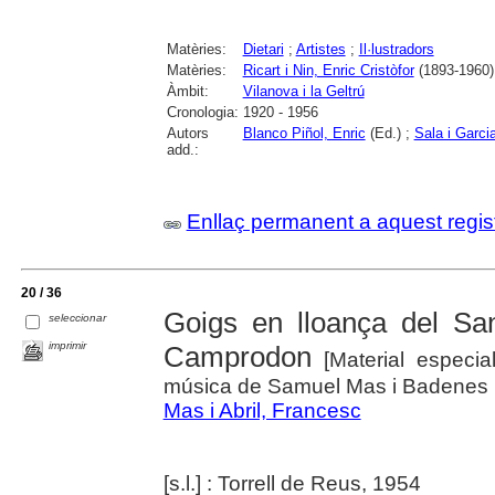
Matèries:
Dietari
;
Artistes
;
Il·lustradors
Matèries:
Ricart i Nin, Enric Cristòfor
(1893-1960)
Àmbit:
Vilanova i la Geltrú
Cronologia:
1920 - 1956
Autors
Blanco Piñol, Enric
(Ed.) ;
Sala i Garci
add.:
Enllaç permanent a aquest regis
20 / 36
Goigs en lloança del San
seleccionar
imprimir
Camprodon
[Material especia
música de Samuel Mas i Badenes ; i
Mas i Abril, Francesc
[s.l.] : Torrell de Reus, 1954