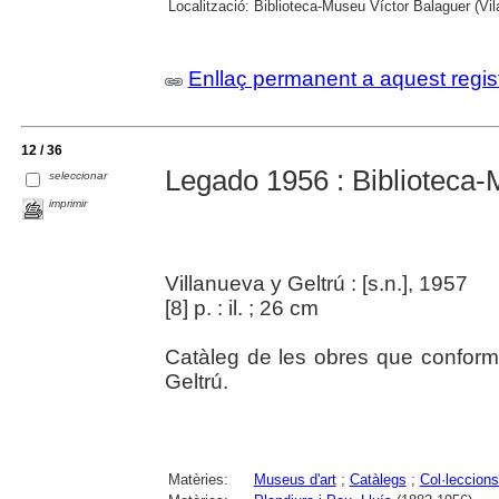
Localització:
Biblioteca-Museu Víctor Balaguer (Vila
Enllaç permanent a aquest regis
12 / 36
Legado 1956 : Biblioteca
seleccionar
imprimir
Villanueva y Geltrú : [s.n.], 1957
[8] p. : il. ; 26 cm
Catàleg de les obres que conformen
Geltrú.
Matèries:
Museus d'art
;
Catàlegs
;
Col·leccions