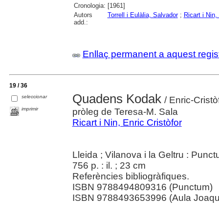
Cronologia:
[1961]
Autors
Torrell i Eulàlia, Salvador
;
Ricart i Nin,
add.:
Enllaç permanent a aquest regis
19 / 36
Quadens Kodak
seleccionar
/ Enric-Cristò
imprimir
pròleg de Teresa-M. Sala
Ricart i Nin, Enric Cristòfor
Lleida ; Vilanova i la Geltru : Pun
756 p. : il. ; 23 cm
Referències bibliogràfiques.
ISBN 9788494809316 (Punctum)
ISBN 9788493653996 (Aula Joaqu