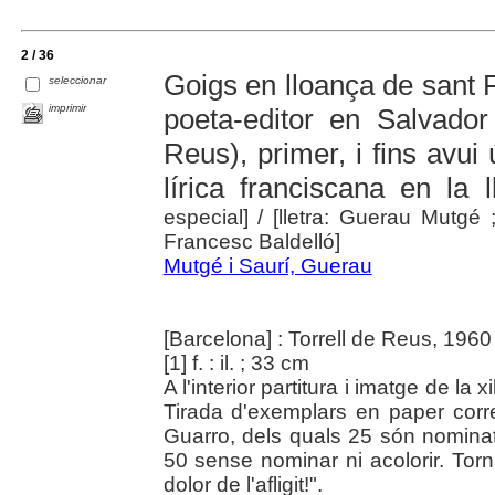
2 / 36
Goigs en lloança de sant F
seleccionar
imprimir
poeta-editor en Salvador 
Reus), primer, i fins avui 
lírica franciscana en la
especial]
/ [lletra: Guerau Mutgé ;
Francesc Baldelló]
Mutgé i Saurí, Guerau
[Barcelona] : Torrell de Reus, 1960
[1] f. : il. ; 33 cm
A l'interior partitura i imatge de la 
Tirada d'exemplars en paper corr
Guarro, dels quals 25 són nominat
50 sense nominar ni acolorir. Tor
dolor de l'afligit!".