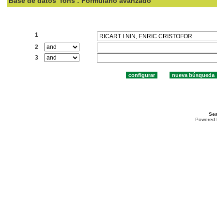
Base de datos
fons : Formulario avanzado
Buscar:
1
2
3
Sea
Powered