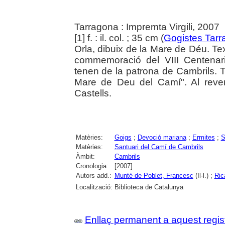
Tarragona : Impremta Virgili, 2007
[1] f. : il. col. ; 35 cm (
Gogistes Tarr
Orla, dibuix de la Mare de Déu. Tex
commemoració del VIII Centenar
tenen de la patrona de Cambrils.
Mare de Deu del Camí". Al rever
Castells.
Matèries:
Goigs
;
Devoció mariana
;
Ermites
;
S
Matèries:
Santuari del Camí de Cambrils
Àmbit:
Cambrils
Cronologia:
[2007]
Autors add.:
Munté de Poblet, Francesc
(Il·l.) ;
Rica
Localització:
Biblioteca de Catalunya
Enllaç permanent a aquest regis