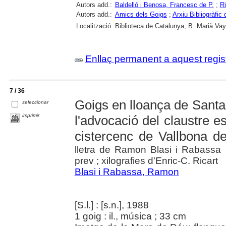
Autors add.:
Baldelló i Benosa, Francesc de P.
;
Ri
Autors add.:
Amics dels Goigs
;
Arxiu Bibliogràfic
Localització:
Biblioteca de Catalunya; B. Marià Vay
Enllaç permanent a aquest regis
7 / 36
Goigs en lloança de Santa
seleccionar
imprimir
l'advocació del claustre e
cistercenc de Vallbona d
lletra de Ramon Blasi i Rabassa 
prev ; xilografies d'Enric-C. Ricart
Blasi i Rabassa, Ramon
[S.l.] : [s.n.], 1988
1 goig : il., música ; 33 cm