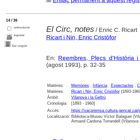
Enllaç permanent a aquest regis
14 / 36
El Circ, notes
seleccionar
/ Enric C. Ricart
imprimir
Ricart i Nin, Enric Cristòfor
Text complet
En:
Reembres, Plecs d'Història i 
(agost 1993), p. 32-35
Matèries:
Memòries
;
Infància
;
Espectacles
;
C
Matèries:
Ricart i Nin, Enric Cristòfor
(1893-196
Àmbit:
Vilanova i la Geltrú
Cronologia:
[1893 - 1960]
Accés:
https://xacpremsa.cultura.gencat.ca
Localització:
Biblioteca-Museu Víctor Balaguer (Vilan
Armand Cardona Torrandell (Vilanova i