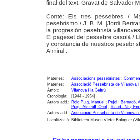
final del text. Gravat de Salvador 
Conté: Els tres pessebres / M
pesebrismo / J. B. M. [Jordi Bertra
la progresión pesebrista villanoves
El pageset del pessebre casolà / LL.
y constancia de nuestros pesebrista
Almirall.
Matèries:
Associacions pessebristes
;
Commem
Matèries:
Associació Pessebrista de Vilanova i 
Àmbit:
Vilanova i la Geltrú
Cronologia:
[1944 - 1954]
Autors add.:
Roig Puig, Manuel
;
Pujol i Bernadó, 
Puig i Almirall, Oriol
;
Ricart i Nin, Enr
Autors add.:
Associació Pessebrista de Vilanova i 
Localització:
Biblioteca-Museu Víctor Balaguer (Vila