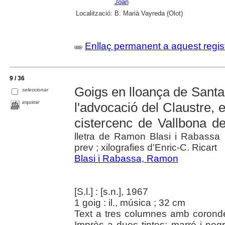
Joan
Localització:
B. Marià Vayreda (Olot)
Enllaç permanent a aquest regis
9 / 36
Goigs en lloança de Santa
seleccionar
imprimir
l'advocació del Claustre, 
cistercenc de Vallbona d
lletra de Ramon Blasi i Rabassa 
prev ; xilografies d'Enric-C. Ricart
Blasi i Rabassa, Ramon
[S.l.] : [s.n.], 1967
1 goig : il., música ; 32 cm
Text a tres columnes amb corondel
Imprès a dues tintes: marró i ne