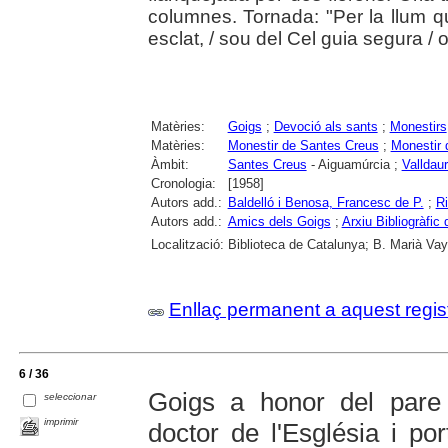
columnes. Tornada: "Per la llum 
esclat, / sou del Cel guia segura / 
Matèries:
Goigs
;
Devoció als sants
;
Monestirs
Matèries:
Monestir de Santes Creus
;
Monestir 
Àmbit:
Santes Creus
- Aiguamúrcia ;
Valldau
Cronologia:
[1958]
Autors add.:
Baldelló i Benosa, Francesc de P.
;
Ri
Autors add.:
Amics dels Goigs
;
Arxiu Bibliogràfic
Localització:
Biblioteca de Catalunya; B. Marià Vay
Enllaç permanent a aquest regis
6 / 36
Goigs a honor del pare 
seleccionar
imprimir
doctor de l'Església i po