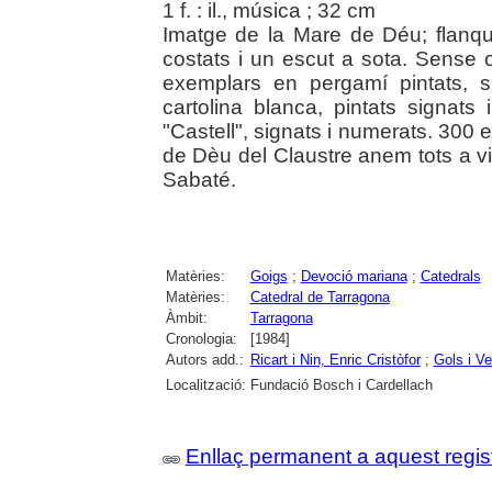
1 f. : il., música ; 32 cm
Imatge de la Mare de Déu; flanq
costats i un escut a sota. Sense o
exemplars en pergamí pintats, 
cartolina blanca, pintats signat
"Castell", signats i numerats. 300
de Dèu del Claustre anem tots a vis
Sabaté.
Matèries:
Goigs
;
Devoció mariana
;
Catedrals
Matèries:
Catedral de Tarragona
Àmbit:
Tarragona
Cronologia:
[1984]
Autors add.:
Ricart i Nin, Enric Cristòfor
;
Gols i V
Localització:
Fundació Bosch i Cardellach
Enllaç permanent a aquest regis