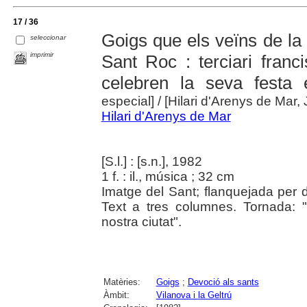
17 / 36
Goigs que els veïns de la
seleccionar
imprimir
Sant Roc : terciari franci
celebren la seva festa 
especial]
/ [Hilari d'Arenys de Mar,
Hilari d'Arenys de Mar
[S.l.] : [s.n.], 1982
1 f. : il., música ; 32 cm
Imatge del Sant; flanquejada per 
Text a tres columnes. Tornada:
nostra ciutat".
Matèries:
Goigs
;
Devoció als sants
Àmbit:
Vilanova i la Geltrú