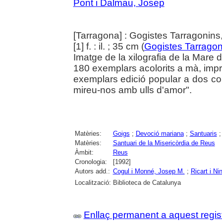
Pont i Dalmau, Josep
[Tarragona] : Gogistes Tarragonins
[1] f. : il. ; 35 cm (
Gogistes Tarragon
Imatge de la xilografia de la Mare 
180 exemplars acolorits a mà, impre
exemplars edició popular a dos col
mireu-nos amb ulls d'amor".
Matèries:
Goigs
;
Devoció mariana
;
Santuaris
Matèries:
Santuari de la Misericòrdia de Reus
Àmbit:
Reus
Cronologia:
[1992]
Autors add.:
Cogul i Monné, Josep M.
;
Ricart i Ni
Localització:
Biblioteca de Catalunya
Enllaç permanent a aquest regis