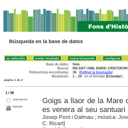
Búsqueda en la base de datos
Base de datos:
fons
Buscar:
RICART I NIN, ENRIC CRISTOFOR 
Referencias encontradas:
36
[
Refinar la búsqueda
]
Mostrando:
1 .. 20
en el formato [
Estandar
]
página 1 de 2
1 / 36
Goigs a llaor de la Mare 
seleccionar
imprimir
es venera al seu santuar
Josep Pont i Dalmau ; música: Josep
C. Ricart]