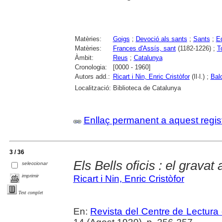
Matèries:
Goigs
;
Devoció als sants
;
Sants
;
Ed
Matèries:
Frances d'Assís, sant
(1182-1226) ;
T
Àmbit:
Reus
;
Catalunya
Cronologia:
[0000 - 1960]
Autors add.:
Ricart i Nin, Enric Cristòfor
(Il·l.) ;
Bal
Localització:
Biblioteca de Catalunya
Enllaç permanent a aquest regis
3 / 36
Els Bells oficis : el gravat 
seleccionar
imprimir
Ricart i Nin, Enric Cristòfor
Text complet
En:
Revista del Centre de Lectura