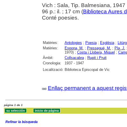
Vich : Sala, Tip. Balmesiana, 1947
96 p.: il. ; 17 cm (
Biblioteca Aures d
Conté poesies.
Matèries:
Antologies
;
Poesia
;
Església
;
Litúrg
Matèries:
Espona, M.
;
Pressegué, M.
;
Pla, J.
1970) ;
Costa i Llobera, Miquel
;
Camp
Àmbit:
Collsacabra
;
Rupit i Pruit
Cronologia:
1937 - 1947
Localització:
Biblioteca Episcopal de Vic
Enllaç permanent a aquest regis
página 1 de 1
Refinar la búsqueda