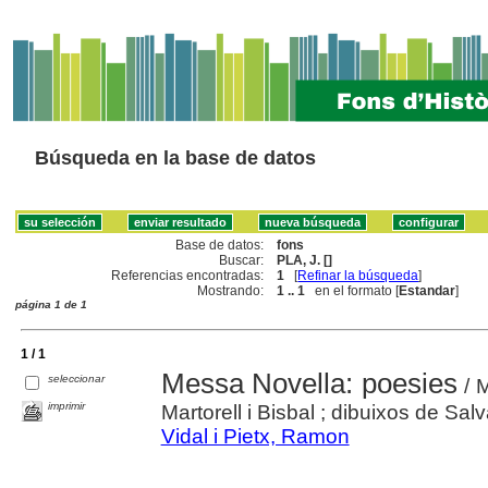
Búsqueda en la base de datos
Base de datos:
fons
Buscar:
PLA, J. []
Referencias encontradas:
1
[
Refinar la búsqueda
]
Mostrando:
1 .. 1
en el formato [
Estandar
]
página 1 de 1
1 / 1
Messa Novella: poesies
seleccionar
/ M
imprimir
Martorell i Bisbal ; dibuixos de Sal
Vidal i Pietx, Ramon