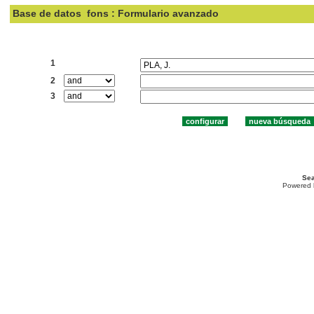
Base de datos
fons : Formulario avanzado
Buscar:
1
2
3
Sea
Powered