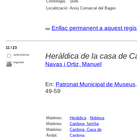
Cronologia:
1646
Localització:
Arxiu Comarcal del Bages
Enllaç permanent a aquest regis
11 / 23
Heràldica de la casa de C
seleccionar
imprimir
Navas i Ortiz, Manuel
En:
Patronat Municipal de Museus
49-59
Matèries:
Heràldica
;
Noblesa
Matèries:
Cardona, família
Matèries:
Cardona, Casa de
Àmbit:
Cardona