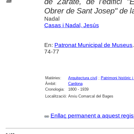
de Zárate, de l'edifici "
Obrer de Sant Josep" de l
Nadal
Casas i Nadal, Jesús
En:
Patronat Municipal de Museus
74-77
Matèries:
Arquitectura civil
;
Patrimoni històric i 
Àmbit:
Cardona
Cronologia:
1800 - 1939
Localització:
Arxiu Comarcal del Bages
Enllaç permanent a aquest regis