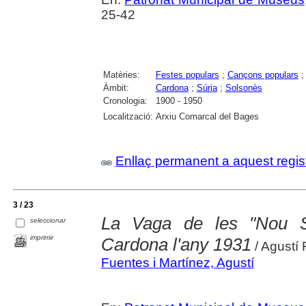
25-42
Matèries:
Festes populars
;
Cançons populars
Àmbit:
Cardona
;
Súria
;
Solsonès
Cronologia:
1900 - 1950
Localització:
Arxiu Comarcal del Bages
Enllaç permanent a aquest regis
3 / 23
La Vaga de les "Nou 
seleccionar
imprimir
Cardona l'any 1931
/ Agustí 
Fuentes i Martínez, Agustí