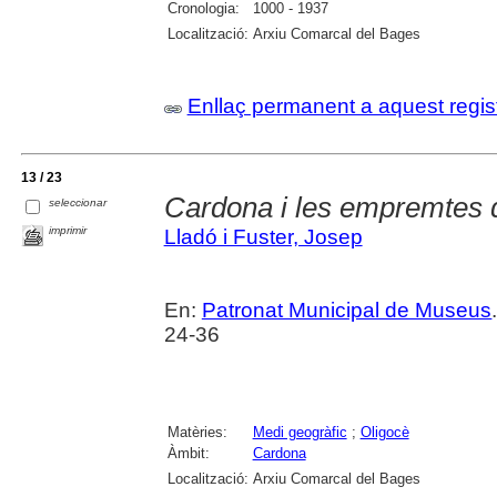
Cronologia:
1000 - 1937
Localització:
Arxiu Comarcal del Bages
Enllaç permanent a aquest regis
13 / 23
Cardona i les empremtes d
seleccionar
imprimir
Lladó i Fuster, Josep
En:
Patronat Municipal de Museus
24-36
Matèries:
Medi geogràfic
;
Oligocè
Àmbit:
Cardona
Localització:
Arxiu Comarcal del Bages