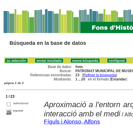
Búsqueda en la base de datos
Base de datos:
fons
Buscar:
PATRONAT MUNICIPAL DE MUSEU
Referencias encontradas:
23
[
Refinar la búsqueda
]
Mostrando:
1 .. 20
en el formato [
Estandar
]
página 1 de 2
1 / 23
Aproximació a l'entorn arq
seleccionar
imprimir
interacció amb el medi
/ Alf
Fíguls i Alonso, Alfons