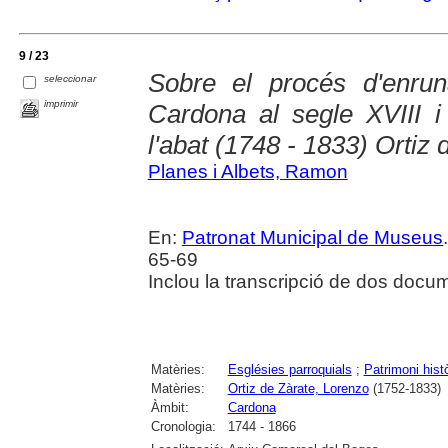
9 / 23
Sobre el procés d'enrun
seleccionar
imprimir
Cardona al segle XVIII i
l'abat (1748 - 1833) Ortiz 
Planes i Albets, Ramon
En:
Patronat Municipal de Museus
65-69
Inclou la transcripció de dos docum
Matèries:
Esglésies parroquials
;
Patrimoni històr
Matèries:
Ortiz de Zàrate, Lorenzo
(1752-1833)
Àmbit:
Cardona
Cronologia:
1744 - 1866