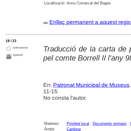
Localització:
Arxiu Comarcal del Bages
Enllaç permanent a aquest regis
19 / 23
Traducció de la carta de
seleccionar
imprimir
pel comte Borrell II l'any 
En:
Patronat Municipal de Museus
11-15
No consta l'autor.
Matèries:
Privilegi local
;
Documents primaris
;
Àmbit:
Cardona