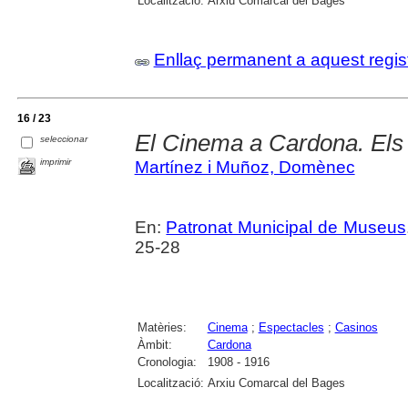
Localització:
Arxiu Comarcal del Bages
Enllaç permanent a aquest regis
16 / 23
El Cinema a Cardona. Els 
seleccionar
imprimir
Martínez i Muñoz, Domènec
En:
Patronat Municipal de Museus
25-28
Matèries:
Cinema
;
Espectacles
;
Casinos
Àmbit:
Cardona
Cronologia:
1908 - 1916
Localització:
Arxiu Comarcal del Bages