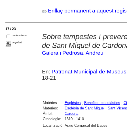
Enllaç permanent a aquest regis
17 / 23
Sobre tempestes i prevere
seleccionar
imprimir
de Sant Miquel de Cardon
Galera i Pedrosa, Andreu
En:
Patronat Municipal de Museus
18-21
Matèries:
Esglésies
;
Beneficis eclesiàstics
;
Ci
Matèries:
Església de Sant Miquel i Sant Vicen
Àmbit:
Cardona
Cronologia:
1310 - 1410
Localització:
Arxiu Comarcal del Bages