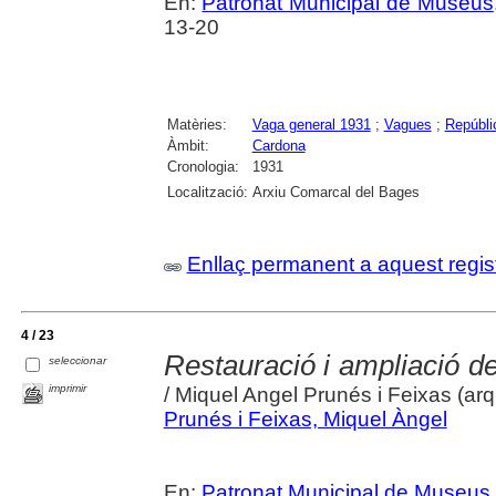
En:
Patronat Municipal de Museus
13-20
Matèries:
Vaga general 1931
;
Vagues
;
Repúbli
Àmbit:
Cardona
Cronologia:
1931
Localització:
Arxiu Comarcal del Bages
Enllaç permanent a aquest regis
4 / 23
Restauració i ampliació del
seleccionar
imprimir
/ Miquel Angel Prunés i Feixas (arq
Prunés i Feixas, Miquel Àngel
En:
Patronat Municipal de Museus