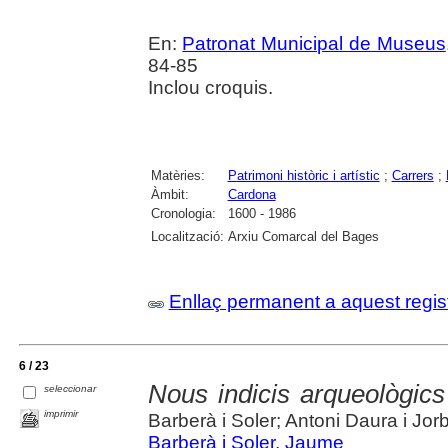
En:
Patronat Municipal de Museus
84-85
Inclou croquis.
Matèries:
Patrimoni històric i artístic
;
Carrers
;
Àmbit:
Cardona
Cronologia:
1600 - 1986
Localització:
Arxiu Comarcal del Bages
Enllaç permanent a aquest regis
6 / 23
Nous indicis arqueològic
seleccionar
imprimir
Barberà i Soler; Antoni Daura i Jor
Barberà i Soler, Jaume