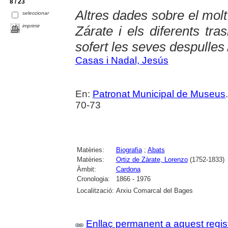
8 / 23
Altres dades sobre el molt 
seleccionar
imprimir
Zárate i els diferents tra
sofert les seves despulles
Casas i Nadal, Jesús
En:
Patronat Municipal de Museus
70-73
Matèries:
Biografia
;
Abats
Matèries:
Ortiz de Zàrate, Lorenzo
(1752-1833)
Àmbit:
Cardona
Cronologia:
1866 - 1976
Localització:
Arxiu Comarcal del Bages
Enllaç permanent a aquest regis