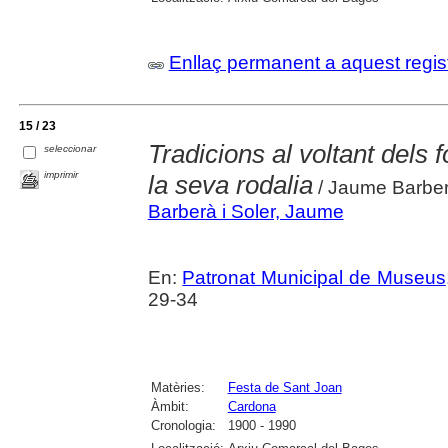
Enllaç permanent a aquest regis
15 / 23
Tradicions al voltant dels
seleccionar
imprimir
la seva rodalia
/ Jaume Barberà
Barberà i Soler, Jaume
En:
Patronat Municipal de Museus
29-34
Matèries:
Festa de Sant Joan
Àmbit:
Cardona
Cronologia:
1900 - 1990