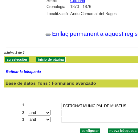
Àmbit:
Cardona
Cronologia:
1870 - 1876
Localització:
Arxiu Comarcal del Bages
Enllaç permanent a aquest regis
página 1 de 2
Refinar la búsqueda
Base de datos
fons : Formulario avanzado
Buscar:
1
2
3