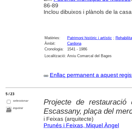
86-89
Inclou dibuixos i plànols de la casa
Matèries:
Patrimoni històric i artístic
;
Rehabilita
Àmbit:
Cardona
Cronologia:
1541 - 1986
Localització:
Arxiu Comarcal del Bages
Enllaç permanent a aquest regis
5 / 23
Projecte de restauració
seleccionar
imprimir
Escassany, plaça del mer
i Feixas (arquitecte)
Prunés i Feixas, Miquel Àngel