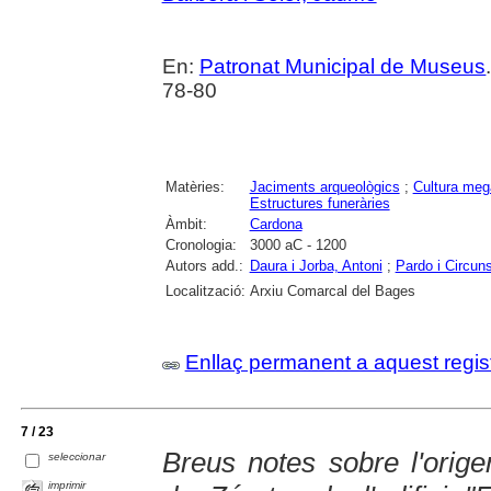
En:
Patronat Municipal de Museus
78-80
Matèries:
Jaciments arqueològics
;
Cultura mega
Estructures funeràries
Àmbit:
Cardona
Cronologia:
3000 aC - 1200
Autors add.:
Daura i Jorba, Antoni
;
Pardo i Circuns
Localització:
Arxiu Comarcal del Bages
Enllaç permanent a aquest regis
7 / 23
Breus notes sobre l'orige
seleccionar
imprimir