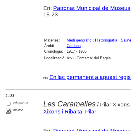
En:
Patronat Municipal de Museus
15-23
Matèries:
Medi geogràfic
;
Historiografia
;
Salin
Àmbit:
Cardona
Cronologia:
1917 - 1986
Localització:
Arxiu Comarcal del Bages
Enllaç permanent a aquest regis
2 / 23
Les Caramelles
seleccionar
/ Pilar Xixons 
imprimir
Xixons i Ribalta, Pilar
En:
Patronat Municipal de Museus