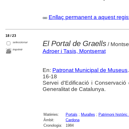
Enllaç permanent a aquest regis
18 / 23
El Portal de Graells
seleccionar
/ Montser
imprimir
Adroer i Tasis, Montserrat
En:
Patronat Municipal de Museus
16-18
Servei d'Edificació i Conservació 
Generalitat de Catalunya.
Matèries:
Portals
;
Muralles
;
Patrimoni històric i
Àmbit:
Cardona
Cronologia:
1984