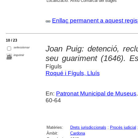
Localització:
Arxiu Comarcal del Bages
Enllaç permanent a aquest regis
10 / 23
Joan Puig: detenció, recl
seleccionar
imprimir
seu guariment (1646). Es
Fíguls
Roqué i Fíguls, Lluís
En:
Patronat Municipal de Museus
60-64
Matèries:
Drets jurisdiccionals
;
Procés judicial
Àmbit:
Cardona