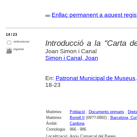
Enllaç permanent a aquest regis
14 / 23
Introducció a la "Carta 
seleccionar
imprimir
Joan Simon i Canal
Simon i Canal, Joan
En:
Patronat Municipal de Museus
18-23
Matèries:
Població
;
Documents primaris
;
Drets
Matèries:
Borrell II
(09??-0992) ;
Barcelona, Co
Àmbit:
Cardona
Cronologia:
966 - 986
Localització:
Arxiu Comarcal del Bages