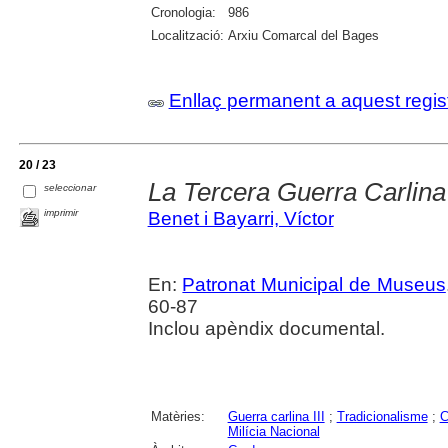
Cronologia:
986
Localització:
Arxiu Comarcal del Bages
Enllaç permanent a aquest regis
20 / 23
La Tercera Guerra Carlin
seleccionar
imprimir
Benet i Bayarri, Víctor
En:
Patronat Municipal de Museus
60-87
Inclou apèndix documental.
Matèries:
Guerra carlina III
;
Tradicionalisme
;
C
Milícia Nacional