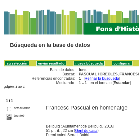
Búsqueda en la base de datos
Base de datos:
fons
Buscar:
PASCUAL I GREOLES, FRANCESC
Referencias encontradas:
1
[
Refinar la búsqueda
]
Mostrando:
1 .. 1
en el formato [
Estandar
]
página 1 de 1
1 / 1
Francesc Pascual en homenatge
seleccionar
imprimir
Bellpuig : Ajuntament de Bellpuig, [2016]
51 p. : il. ; 22 cm (
Gent de casa
)
Premi Valeri Serra i Boldú.