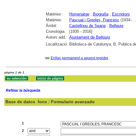
Matèries:
Homenatge
;
Biografia
;
Escriptors
Matèries:
Pascual i Greoles, Francesc
(1934-....
Àmbit:
Castellnou de Seana
;
Bellpuig
Cronologia:
[1930 - 2016]
Autors add.:
Ajuntament de Bellpuig
Localització:
Biblioteca de Catalunya; B. Pública de
Enllaç permanent a aquest registre
página 1 de 1
Refinar la búsqueda
Base de datos
fons : Formulario avanzado
Buscar:
1
2