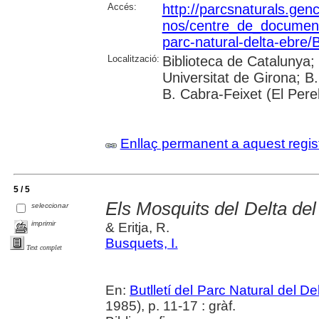
Accés:
http://parcsnaturals.gen
nos/centre_de_documentac
parc-natural-delta-ebre/Bu
Localització:
Biblioteca de Catalunya;
Universitat de Girona; B
B. Cabra-Feixet (El Perel
Enllaç permanent a aquest regis
5 / 5
Els Mosquits del Delta del
seleccionar
imprimir
& Eritja, R.
Busquets, I.
Text complet
En:
Butlletí del Parc Natural del De
1985), p. 11-17 : gràf.