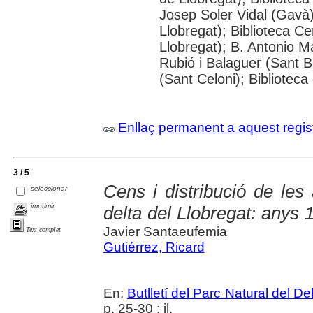
Josep Soler Vidal (Gavà)
Llobregat); Biblioteca Cen
Llobregat); B. Antonio Ma
Rubió i Balaguer (Sant B
(Sant Celoni); Biblioteca
Enllaç permanent a aquest regis
3 / 5
Cens i distribució de les 
seleccionar
imprimir
delta del Llobregat: anys 
Javier Santaeufemia
Text complet
Gutiérrez, Ricard
En:
Butlletí del Parc Natural del De
p. 25-30 : il.