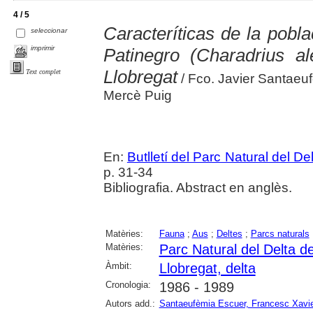
4 / 5
Caracteríticas de la poblac
seleccionar
imprimir
Patinegro (Charadrius al
Llobregat
Text complet
/ Fco. Javier Santaeu
Mercè Puig
En:
Butlletí del Parc Natural del De
p. 31-34
Bibliografia. Abstract en anglès.
Matèries:
Fauna
;
Aus
;
Deltes
;
Parcs naturals
Matèries:
Parc Natural del Delta de
Àmbit:
Llobregat, delta
Cronologia:
1986 - 1989
Autors add.:
Santaeufèmia Escuer, Francesc Xavi