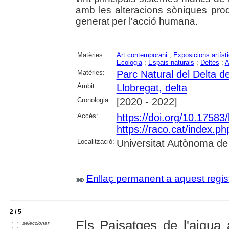
amb les alteracions sòniques prod
generat per l'acció humana.
Matèries:
Art contemporani
;
Exposicions artíst
Ecologia
;
Espais naturals
;
Deltes
;
A
Matèries:
Parc Natural del Delta de
Àmbit:
Llobregat, delta
Cronologia:
[2020 - 2022]
Accés:
https://doi.org/10.17583
https://raco.cat/index.p
Localització:
Universitat Autònoma de
Enllaç permanent a aquest regis
2 / 5
Els Paisatges de l'aigua 
seleccionar