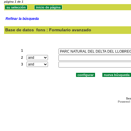
página 1 de 1
Refinar la búsqueda
Base de datos
fons : Formulario avanzado
Buscar:
1
2
3
Sea
Powered