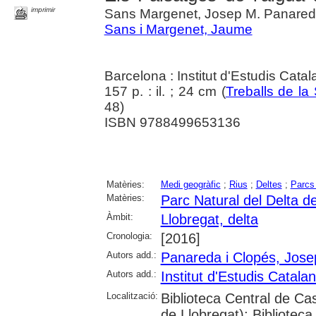
imprimir
Sans Margenet, Josep M. Panared
Sans i Margenet, Jaume
Barcelona : Institut d'Estudis Cata
157 p. : il. ; 24 cm (
Treballs de la 
48)
ISBN 9788499653136
Matèries:
Medi geogràfic
;
Rius
;
Deltes
;
Parcs 
Matèries:
Parc Natural del Delta de
Àmbit:
Llobregat, delta
Cronologia:
[2016]
Autors add.:
Panareda i Clopés, Jose
Autors add.:
Institut d'Estudis Catala
Localització:
Biblioteca Central de Cas
de Llobregat); Biblioteca