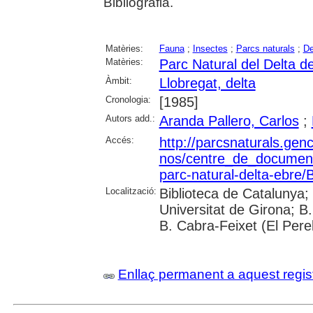
Bibliografia.
Matèries:
Fauna
;
Insectes
;
Parcs naturals
;
De
Matèries:
Parc Natural del Delta de
Àmbit:
Llobregat, delta
Cronologia:
[1985]
Autors add.:
Aranda Pallero, Carlos
;
Accés:
http://parcsnaturals.gen
nos/centre_de_documentac
parc-natural-delta-ebre/
Localització:
Biblioteca de Catalunya;
Universitat de Girona; B
B. Cabra-Feixet (El Perel
Enllaç permanent a aquest regis