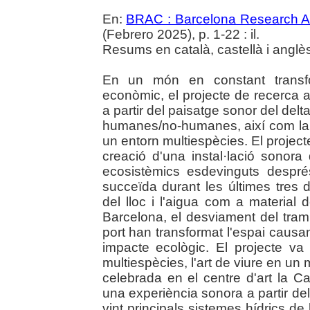
En:
BRAC : Barcelona Research Ar
(Febrero 2025), p. 1-22 : il.
Resums en català, castellà i anglè
En un món en constant transfor
econòmic, el projecte de recerca a
a partir del paisatge sonor del delt
humanes/no-humanes, així com la 
un entorn multiespècies. El projec
creació d'una instal·lació sonora
ecosistèmics esdevinguts despré
succeïda durant les últimes tres d
del lloc i l'aigua com a material d
Barcelona, el desviament del tram f
port han transformat l'espai caus
impacte ecològic. El projecte va 
multiespècies, l'art de viure en un
celebrada en el centre d'art la 
una experiència sonora a partir dels
vint principals sistemes hídrics de 