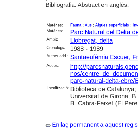
Bibliografia. Abstract en anglès.
Matèries:
Fauna
;
Aus
;
Aigües superficials
;
Inv
Matèries:
Parc Natural del Delta de
Àmbit:
Llobregat, delta
Cronologia:
1988 - 1989
Autors add.:
Santaeufèmia Escuer, F
Accés:
http://parcsnaturals.gen
nos/centre_de_documentac
parc-natural-delta-ebre/Bu
Localització:
Biblioteca de Catalunya;
Universitat de Girona; B
B. Cabra-Feixet (El Perel
Enllaç permanent a aquest regis