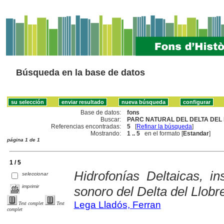
Búsqueda en la base de datos
Base de datos:
fons
Buscar:
PARC NATURAL DEL DELTA DEL 
Referencias encontradas:
5
[
Refinar la búsqueda
]
Mostrando:
1 .. 5
en el formato [
Estandar
]
página 1 de 1
1 / 5
Hidrofonías Deltaicas, in
seleccionar
imprimir
sonoro del Delta del Llobr
Lega Lladós, Ferran
Text complet
Text
complet