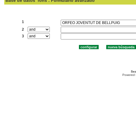
Base de datos
fons : Formulario avanzado
Buscar:
1
2
3
Sea
Powered