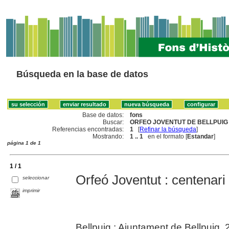
Búsqueda en la base de datos
Base de datos:
fons
Buscar:
ORFEO JOVENTUT DE BELLPUIG 
Referencias encontradas:
1
[
Refinar la búsqueda
]
Mostrando:
1 .. 1
en el formato [
Estandar
]
página 1 de 1
1 / 1
Orfeó Joventut : centenar
seleccionar
imprimir
Bellpuig : Ajuntament de Bellpuig,