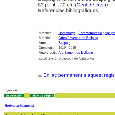
83 p. : il. ; 22 cm (
Gent de casa
)
Referències bibliogràfiques.
Matèries:
Homenatge
;
Commemoració
;
Agrupa
Matèries:
Orfeó Joventut de Bellpuig
Àmbit:
Bellpuig
Cronologia:
1919 - 2019
Autors add.:
Ajuntament de Bellpuig
Localització:
Biblioteca de Catalunya
Enllaç permanent a aquest regis
página 1 de 1
Refinar la búsqueda