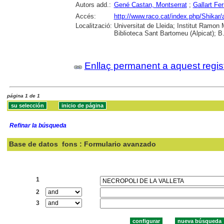
Autors add.:
Gené Castan, Montserrat
;
Gallart Fe
Accés:
http://www.raco.cat/index.php/Shikar/
Localització:
Universitat de Lleida; Institut Ramon
Biblioteca Sant Bartomeu (Alpicat); B.
Enllaç permanent a aquest regis
página 1 de 1
Refinar la búsqueda
Base de datos
fons : Formulario avanzado
Buscar:
1
2
3