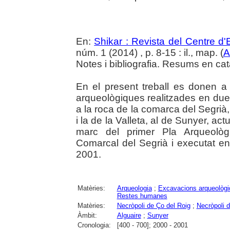
En:
Shikar : Revista del Centre d
núm. 1 (2014) , p. 8-15 : il., map. (
A
Notes i bibliografia. Resums en cat
En el present treball es donen a 
arqueològiques realitzades en du
a la roca de la comarca del Segrià,
i la de la Valleta, al de Sunyer, a
marc del primer Pla Arqueològ
Comarcal del Segrià i executat e
2001.
Matèries:
Arqueologia
;
Excavacions arqueològ
Restes humanes
Matèries:
Necròpoli de Ço del Roig
;
Necròpoli d
Àmbit:
Alguaire
;
Sunyer
Cronologia:
[400 - 700]; 2000 - 2001