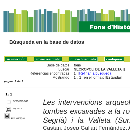
Búsqueda en la base de datos
Base de datos:
fons
Buscar:
NECROPOLI DE LA VALLETA []
Referencias encontradas:
1
[
Refinar la búsqueda
]
Mostrando:
1 .. 1
en el formato [
Estandar
]
página 1 de 1
1 / 1
Les intervencions arqueo
seleccionar
imprimir
tombes excavades a la ro
Segrià) i la Valleta (Sun
Text complet
Castan, Josep Gallart Fernàndez, 