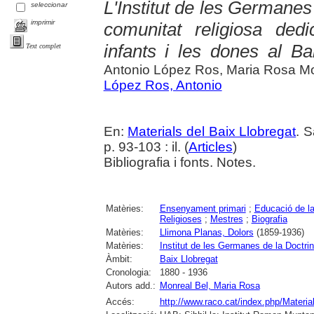
L'Institut de les Germanes
seleccionar
imprimir
comunitat religiosa ded
infants i les dones al B
Text complet
Antonio López Ros, Maria Rosa Mo
López Ros, Antonio
En:
Materials del Baix Llobregat
. S
p. 93-103 : il. (
Articles
)
Bibliografia i fonts. Notes.
Matèries:
Ensenyament primari
;
Educació de l
Religioses
;
Mestres
;
Biografia
Matèries:
Llimona Planas, Dolors
(1859-1936)
Matèries:
Institut de les Germanes de la Doctrin
Àmbit:
Baix Llobregat
Cronologia:
1880 - 1936
Autors add.:
Monreal Bel, Maria Rosa
Accés:
http://www.raco.cat/index.php/Materia