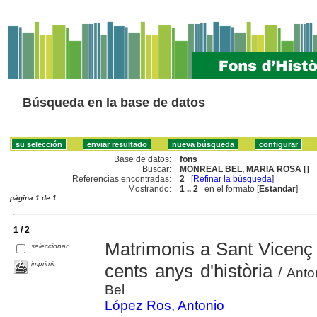
Búsqueda en la base de datos
Base de datos:
fons
Buscar:
MONREAL BEL, MARIA ROSA []
Referencias encontradas:
2
[
Refinar la búsqueda
]
Mostrando:
1 .. 2
en el formato [
Estandar
]
página 1 de 1
1 / 2
Matrimonis a Sant Vicenç 
seleccionar
imprimir
cents anys d'història
/ Anto
Bel
López Ros, Antonio