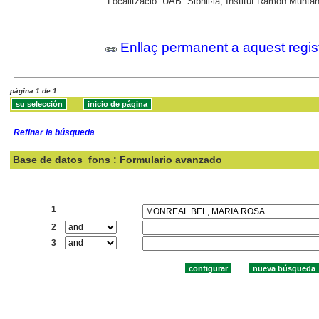
Localització:
UAB: Sibhil·la; Institut Ramon Muntan
Enllaç permanent a aquest regis
página 1 de 1
Refinar la búsqueda
Base de datos
fons : Formulario avanzado
Buscar:
1
2
3