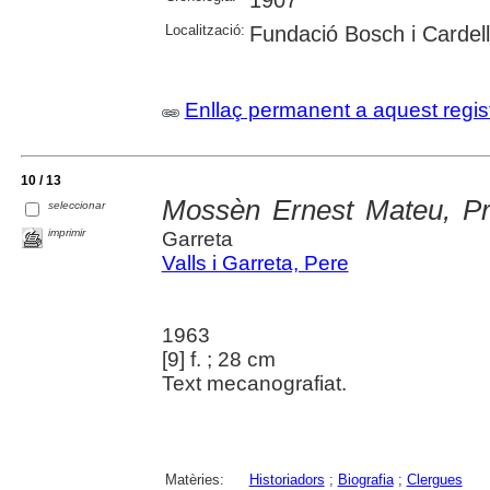
Localització:
Fundació Bosch i Cardel
Enllaç permanent a aquest regis
10 / 13
Mossèn Ernest Mateu, Pr
seleccionar
imprimir
Garreta
Valls i Garreta, Pere
1963
[9] f. ; 28 cm
Text mecanografiat.
Matèries:
Historiadors
;
Biografia
;
Clergues