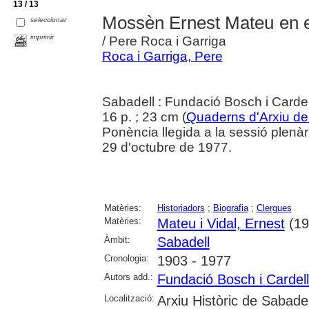
13 / 13
Mossèn Ernest Mateu en el
seleccionar
imprimir
/ Pere Roca i Garriga
Roca i Garriga, Pere
Sabadell : Fundació Bosch i Carde
16 p. ; 23 cm (
Quaderns d'Arxiu de
Ponència llegida a la sessió plenàr
29 d'octubre de 1977.
Matèries:
Historiadors
;
Biografia
;
Clergues
Matèries:
Mateu i Vidal, Ernest
(19
Àmbit:
Sabadell
Cronologia:
1903 - 1977
Autors add.:
Fundació Bosch i Cardel
Localització:
Arxiu Històric de Sabade