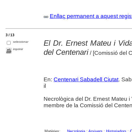
Enllaç permanent a aquest regis
3 / 13
El Dr. Ernest Mateu i Vida
seleccionar
imprimir
del Centenari
/ [Comissió del C
En:
Centenari Sabadell Ciutat
. Sab
il
Necrològica del Dr. Ernest Mateu i V
membre de la Comissió del Centena
Matèries:
Necrologia
;
Arxivers
;
Historiadors
;