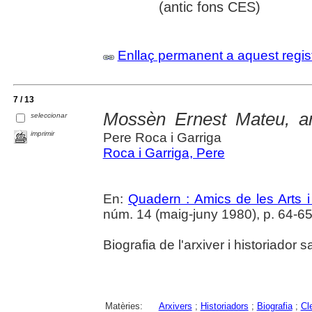
(antic fons CES)
Enllaç permanent a aquest regis
7 / 13
Mossèn Ernest Mateu, ar
seleccionar
imprimir
Pere Roca i Garriga
Roca i Garriga, Pere
En:
Quadern : Amics de les Arts i
núm. 14 (maig-juny 1980), p. 64-6
Biografia de l'arxiver i historiador
Matèries:
Arxivers
;
Historiadors
;
Biografia
;
Cl