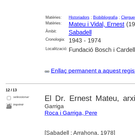
Matèries:
Historiadors
;
Biobibliografia
;
Clergue
Matèries:
Mateu i Vidal, Ernest
(19
Àmbit:
Sabadell
Cronologia:
1943 - 1974
Localització:
Fundació Bosch i Cardel
Enllaç permanent a aquest regis
12 / 13
El Dr. Ernest Mateu, arxi
seleccionar
imprimir
Garriga
Roca i Garriga, Pere
[Sabadell : Arrahona, 1978]