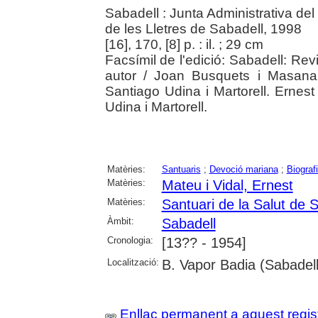
Sabadell : Junta Administrativa del
de les Lletres de Sabadell, 1998
[16], 170, [8] p. : il. ; 29 cm
Facsímil de l'edició: Sabadell: Revi
autor / Joan Busquets i Masana
Santiago Udina i Martorell. Ernest 
Udina i Martorell.
Matèries:
Santuaris
;
Devoció mariana
;
Biograf
Matèries:
Mateu i Vidal, Ernest
Matèries:
Santuari de la Salut de 
Àmbit:
Sabadell
Cronologia:
[13?? - 1954]
Localització:
B. Vapor Badia (Sabadell
Enllaç permanent a aquest regis