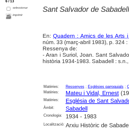
6 / 13
Sant Salvador de Sabadel
seleccionar
imprimir
En:
Quadern : Amics de les Arts i
núm. 33 (març-abril 1983), p. 324 : i
Ressenya de:
- Aran i Suriol, Joan. Sant Salvado
història 1934-1983. Sabadell : s.n.
Matèries:
Ressenyes
;
Esglésies parroquials
;
C
Matèries:
Mateu i Vidal, Ernest
(19
Matèries:
Església de Sant Salvad
Àmbit:
Sabadell
Cronologia:
1934 - 1983
Localització:
Arxiu Històric de Sabade