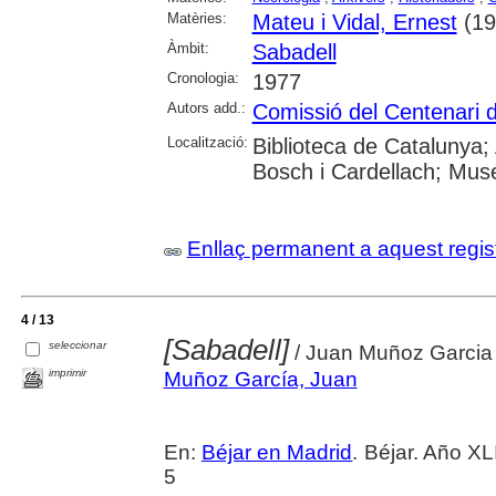
Matèries:
Mateu i Vidal, Ernest
(19
Àmbit:
Sabadell
Cronologia:
1977
Autors add.:
Comissió del Centenari d
Localització:
Biblioteca de Catalunya;
Bosch i Cardellach; Muse
Enllaç permanent a aquest regis
4 / 13
[Sabadell]
seleccionar
/ Juan Muñoz Garcia
imprimir
Muñoz García, Juan
En:
Béjar en Madrid
. Béjar. Año X
5