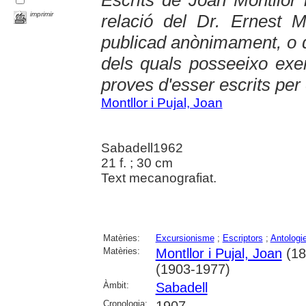
imprimir
relació del Dr. Ernest M
publicad anònimament, o d
dels quals posseeixo exem
proves d'esser escrits per 
Montllor i Pujal, Joan
Sabadell1962
21 f. ; 30 cm
Text mecanografiat.
Matèries:
Excursionisme
;
Escriptors
;
Antologi
Matèries:
Montllor i Pujal, Joan
(18
(1903-1977)
Àmbit:
Sabadell
Cronologia:
1907