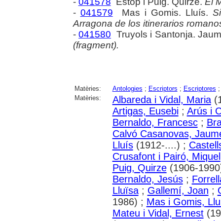
-
041578
Estop i Puig. Quirze.
El M
-
041579
Mas i Gomis. Lluís.
S
Arragona de los itinerarios romanos
-
041580
Truyols i Santonja. Jau
(fragment).
Matèries:
Antologies
;
Escriptors
;
Escriptores
Matèries:
Albareda i Vidal, Maria
(1
Artigas, Eusebi
;
Arús i 
Bernaldo, Francesc
;
Bra
Calvó Casanovas, Jaum
Lluís
(1912-....) ;
Castell
Crusafont i Pairó, Miquel
Puig, Quirze
(1906-1990
Bernaldo, Jesús
;
Forrel
Lluïsa
;
Gallemí, Joan
;
1986) ;
Mas i Gomis, Llu
Mateu i Vidal, Ernest
(19