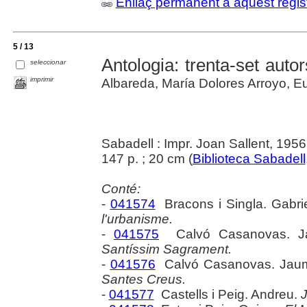
Enllaç permanent a aquest regis
5 / 13
Antologia: trenta-set auto
seleccionar
imprimir
Albareda, María Dolores Arroyo, Euse
Sabadell : Impr. Joan Sallent, 1956
147 p. ; 20 cm (
Biblioteca Sabadell
Conté:
-
041574
Bracons i Singla. Gabri
l'urbanisme.
-
041575
Calvó Casanovas. 
Santíssim Sagrament.
-
041576
Calvó Casanovas. Jau
Santes Creus.
-
041577
Castells i Peig. Andreu.
J