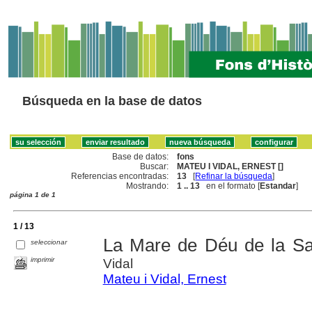
Búsqueda en la base de datos
Base de datos:
fons
Buscar:
MATEU I VIDAL, ERNEST []
Referencias encontradas:
13
[
Refinar la búsqueda
]
Mostrando:
1 .. 13
en el formato [
Estandar
]
página 1 de 1
1 / 13
La Mare de Déu de la Sa
seleccionar
imprimir
Vidal
Mateu i Vidal, Ernest