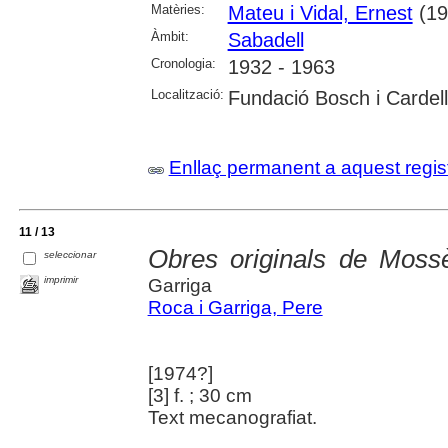
Matèries:
Mateu i Vidal, Ernest
(19
Àmbit:
Sabadell
Cronologia:
1932 - 1963
Localització:
Fundació Bosch i Cardel
Enllaç permanent a aquest regis
11 / 13
Obres originals de Moss
seleccionar
imprimir
Garriga
Roca i Garriga, Pere
[1974?]
[3] f. ; 30 cm
Text mecanografiat.