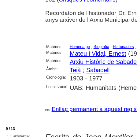
Recordatori de l'historiador Dr. Er
anys arxiver de l'Arxiu Municipal d
Matèries:
Homenatge
;
Biografia
;
Historiadors
Matèries:
Mateu i Vidal, Ernest
(19
Matèries:
Arxiu Històric de Sabadel
Àmbit:
Teià
;
Sabadell
Cronologia:
1903 - 1977
Localització:
UAB: Humanitats (Hemero
Enllaç permanent a aquest regis
9 / 13
Escrits de Joan Montllor 
seleccionar