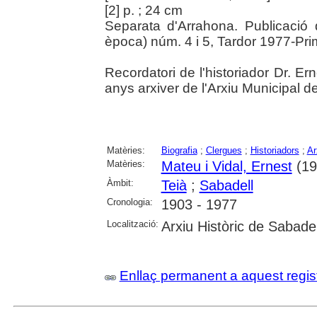
[2] p. ; 24 cm
Separata d'Arrahona. Publicació 
època) núm. 4 i 5, Tardor 1977-Pr
Recordatori de l'historiador Dr. Er
anys arxiver de l'Arxiu Municipal d
Matèries:
Biografia
;
Clergues
;
Historiadors
;
Ar
Matèries:
Mateu i Vidal, Ernest
(19
Àmbit:
Teià
;
Sabadell
Cronologia:
1903 - 1977
Localització:
Arxiu Històric de Sabadel
Enllaç permanent a aquest regis