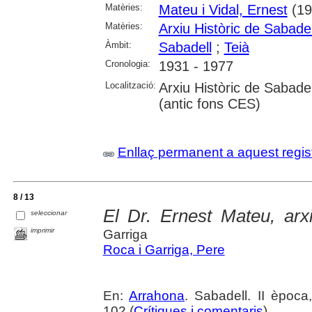
Matèries:
Mateu i Vidal, Ernest
(19
Matèries:
Arxiu Històric de Sabadel
Àmbit:
Sabadell
;
Teià
Cronologia:
1931 - 1977
Localització:
Arxiu Històric de Sabade
(antic fons CES)
Enllaç permanent a aquest regis
8 / 13
El Dr. Ernest Mateu, arxi
seleccionar
imprimir
Garriga
Roca i Garriga, Pere
En:
Arrahona
. Sabadell. II èpoc
102 (
Crítiques i comentaris
)