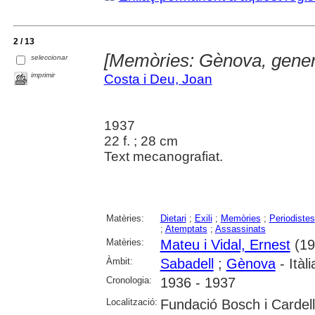
2 / 13
[Memòries: Gènova, gener
seleccionar
imprimir
Costa i Deu, Joan
1937
22 f. ; 28 cm
Text mecanografiat.
Matèries:
Dietari
;
Exili
;
Memòries
;
Periodistes
;
Atemptats
;
Assassinats
Matèries:
Mateu i Vidal, Ernest
(19
Àmbit:
Sabadell
;
Gènova
- Itàli
Cronologia:
1936 - 1937
Localització:
Fundació Bosch i Cardel