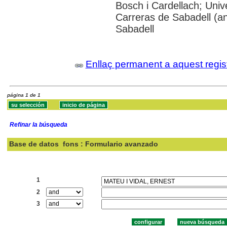
Bosch i Cardellach; Univ
Carreras de Sabadell (an
Sabadell
Enllaç permanent a aquest regis
página 1 de 1
Refinar la búsqueda
Base de datos
fons : Formulario avanzado
Buscar:
1
2
3