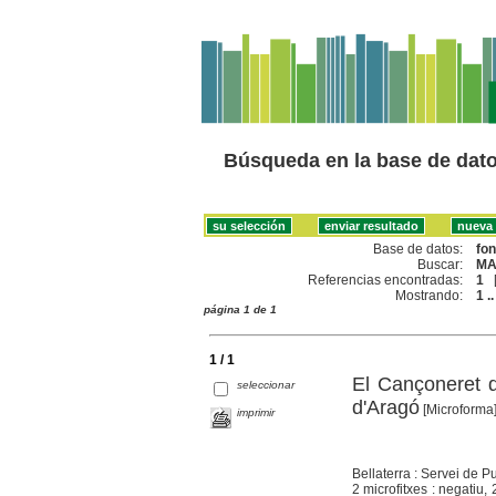
Búsqueda en la base de dat
Base de datos:
fo
Buscar:
MA
Referencias encontradas:
1
Mostrando:
1 ..
página 1 de 1
1 / 1
El Cançoneret d
seleccionar
d'Aragó
[Microforma
imprimir
Bellaterra : Servei de 
2 microfitxes : negatiu, 