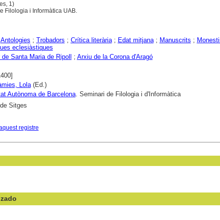
es, 1)
e Filologia i Informàtica UAB.
;
Antologies
;
Trobadors
;
Crítica literària
;
Edat mitjana
;
Manuscrits
;
Monesti
ques eclesiàstiques
 de Santa Maria de Ripoll
;
Arxiu de la Corona d'Aragó
1400]
mies, Lola
(Ed.)
tat Autònoma de Barcelona
. Seminari de Filologia i d'Informàtica
de Sitges
aquest registre
nzado