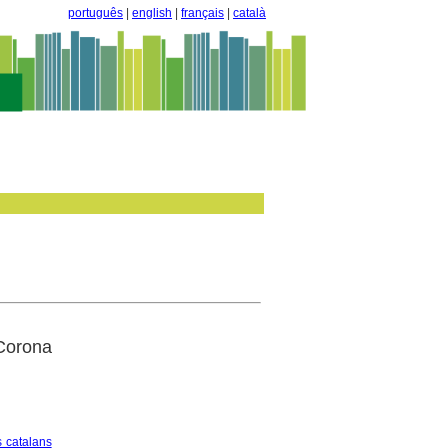
português
|
english
|
français
|
català
 Corona
s catalans