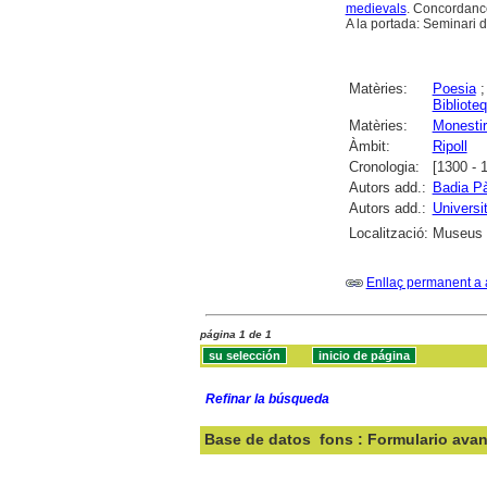
medievals
. Concordanc
A la portada: Seminari d
Matèries:
Poesia
Bibliote
Matèries:
Monestir
Àmbit:
Ripoll
Cronologia:
[1300 - 
Autors add.:
Badia Pà
Autors add.:
Universi
Localització:
Museus 
Enllaç permanent a 
página 1 de 1
Refinar la búsqueda
Base de datos
fons : Formulario ava