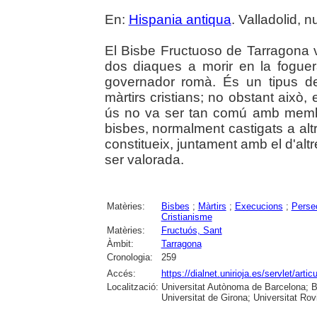
En:
Hispania antiqua
. Valladolid, 
El Bisbe Fructuoso de Tarragona 
dos diaques a morir en la foguer
governador romà. És un tipus d
màrtirs cristians; no obstant això,
ús no va ser tan comú amb membr
bisbes, normalment castigats a alt
constitueix, juntament amb el d'al
ser valorada.
Matèries:
Bisbes
;
Màrtirs
;
Execucions
;
Persec
Cristianisme
Matèries:
Fructuós, Sant
Àmbit:
Tarragona
Cronologia:
259
Accés:
https://dialnet.unirioja.es/servlet/art
Localització:
Universitat Autònoma de Barcelona; Bi
Universitat de Girona; Universitat Rovir