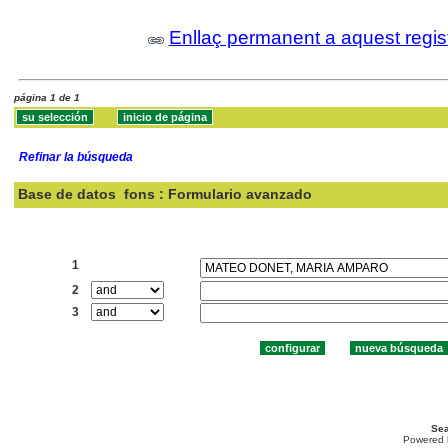
Enllaç permanent a aquest regis
página 1 de 1
Refinar la búsqueda
Base de datos
fons : Formulario avanzado
Buscar:
1
2
3
Sea
Powered