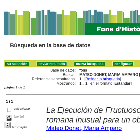
Búsqueda en la base de datos
Base de datos:
fons
Buscar:
MATEO DONET, MARIA AMPARO [
Referencias encontradas:
1
[
Refinar la búsqueda
]
Mostrando:
1 .. 1
en el formato [
Estandar
]
página 1 de 1
1 / 1
La Ejecución de Fructuos
seleccionar
imprimir
romana inusual para un o
Mateo Donet, María Amparo
Text complet