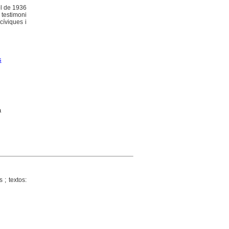
iol de 1936
 testimoni
cíviques i
s
a
 ; textos: