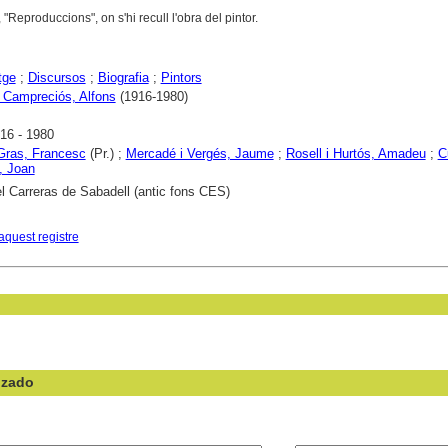
 "Reproduccions", on s'hi recull l'obra del pintor.
tge
;
Discursos
;
Biografia
;
Pintors
 Campreciós, Alfons
(1916-1980)
16 - 1980
Gras, Francesc
(Pr.) ;
Mercadé i Vergés, Jaume
;
Rosell i Hurtós, Amadeu
;
C
 Joan
l Carreras de Sabadell (antic fons CES)
aquest registre
nzado
en el campo: