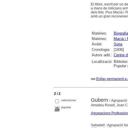
El llibre, escrit per un 
a mans de milicians arma
dels fets. Pius Macià i 
amb un gran reconeixem
Matèries:
Biografi
Matèries:
Macià i 
Àmbit:
Súria
Cronologia:
[1936]
Autors add.:
Centre d
Localització:
Bibliote
Popular 
Enllaç permanent a 
2 / 2
Gubern
seleccionar
/ Agrupació 
Amadeu Rosell, Joan Cus
imprimir
Agrupacions Professiona
Sabadell : Agrupació Nar