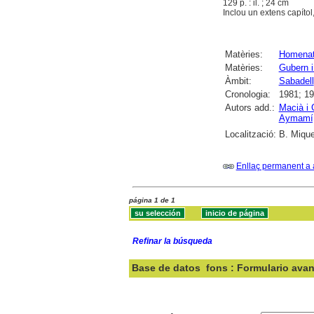
129 p. : il. ; 24 cm
Inclou un extens capítol,
Matèries:
Homena
Matèries:
Gubern i
Àmbit:
Sabadell
Cronologia:
1981; 19
Autors add.:
Macià i 
Aymamí,
Localització:
B. Mique
Enllaç permanent a 
página 1 de 1
Refinar la búsqueda
Base de datos
fons : Formulario ava
Buscar: