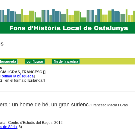
os
ns
CIA I GRAS, FRANCESC []
[
Refinar la búsqueda
]
 2
en el formato [
Estandar
]
bera : un home de bé, un gran surienc
/ Francesc Macià i Gras
úria : Centre d'Estudis del Bages, 2012
s de Súria
, 6)