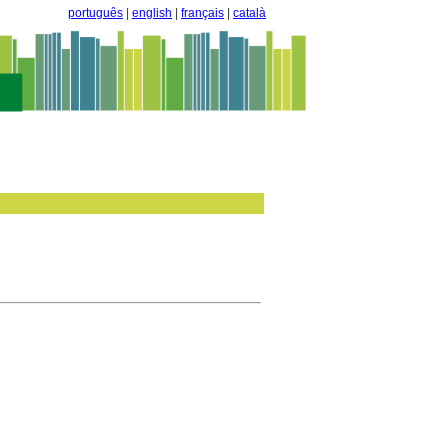
português
|
english
|
français
|
català