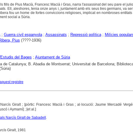
dels fills de Pius Macià, Francesc Macià i Gras, narra l'assassinat del seu pare el jul
ts. Ell, aleshores, tenia onze anys i, juntament amb els seus tres germans, va ser
Ribera fou un home de fortes conviccions religioses, implicat en nombroses entitats 
ent social a Súria.
a
;
Guerra civil espanyola
;
Assassinats
;
Repressió política
;
Milícies popular
Ribera, Pius
(????-1936)
'Estudis del Bages
;
Ajuntament de Súria
ca de Catalunya; B. Abadia de Montserrat; Universitat de Barcelona; Bibliotec
(Súria)
aquest registre
Narcís Giralt ; [pòrtic: Francesc Macià i Gras ; al·locució: Jaume Mercadé Vergés
có i Aymamí] ; [et al.]
ls Narcís Giralt de Sabadell
.
cís Giralt, 1981