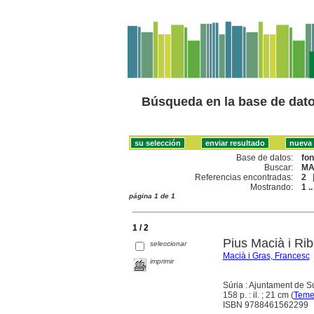
Búsqueda en la base de dat
Base de datos:
fo
Buscar:
MA
Referencias encontradas:
2
Mostrando:
1 ..
página 1 de 1
1 / 2
Pius Macià i Ri
seleccionar
Macià i Gras, Francesc
imprimir
Súria : Ajuntament de S
158 p. : il. ; 21 cm (
Teme
ISBN 9788461562299