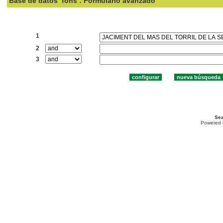
Base de datos
fons : Formulario avanzado
Buscar:
1
2
3
Sea
Powered