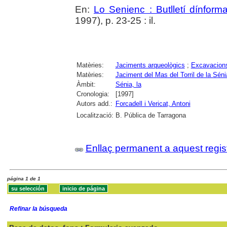
En:
Lo Senienc : Butlletí dínform
1997), p. 23-25 : il.
Matèries:
Jaciments arqueològics
;
Excavacions
Matèries:
Jaciment del Mas del Torril de la Séni
Àmbit:
Sénia, la
Cronologia:
[1997]
Autors add.:
Forcadell i Vericat, Antoni
Localització:
B. Pública de Tarragona
Enllaç permanent a aquest regis
página 1 de 1
Refinar la búsqueda