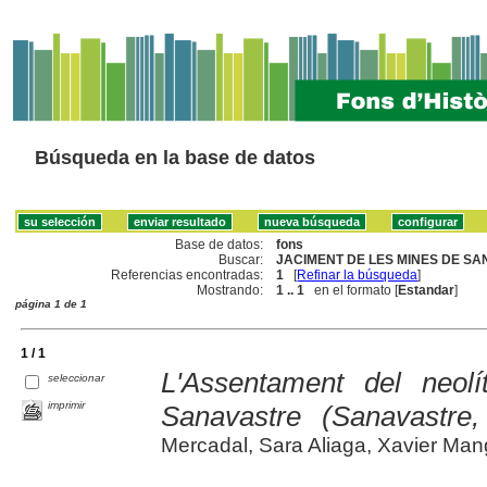
Búsqueda en la base de datos
Base de datos:
fons
Buscar:
JACIMENT DE LES MINES DE SA
Referencias encontradas:
1
[
Refinar la búsqueda
]
Mostrando:
1 .. 1
en el formato [
Estandar
]
página 1 de 1
1 / 1
L'Assentament del neol
seleccionar
imprimir
Sanavastre (Sanavastre
Mercadal, Sara Aliaga, Xavier Manga