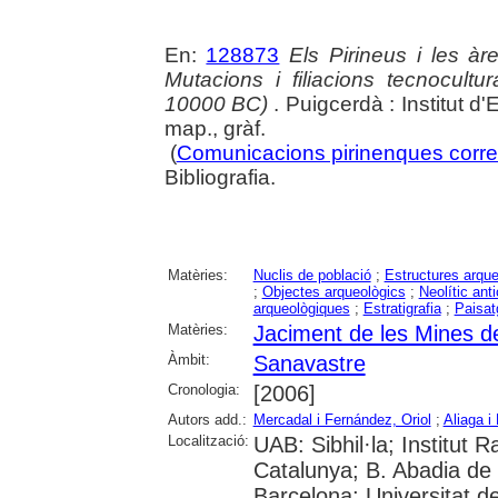
En:
128873
Els Pirineus i les àr
Mutacions i filiacions tecnocultu
10000 BC)
. Puigcerdà : Institut d'
map., gràf.
(
Comunicacions pirinenques corre
Bibliografia.
Matèries:
Nuclis de població
;
Estructures arqu
;
Objectes arqueològics
;
Neolític anti
arqueològiques
;
Estratigrafia
;
Paisat
Matèries:
Jaciment de les Mines d
Àmbit:
Sanavastre
Cronologia:
[2006]
Autors add.:
Mercadal i Fernández, Oriol
;
Aliaga i
Localització:
UAB: Sibhil·la; Institut
Catalunya; B. Abadia de 
Barcelona; Universitat de 