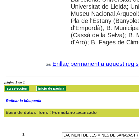
Universitat de Lleida; U
Museu Nacional Arqueolò
Pla de l'Estany (Banyoles
d'Empordà); B. Municipal
(Cassà de la Selva); B. 
d'Aro); B. Fages de Clim
Enllaç permanent a aquest regis
página 1 de 1
Refinar la búsqueda
Base de datos
fons : Formulario avanzado
Buscar:
1