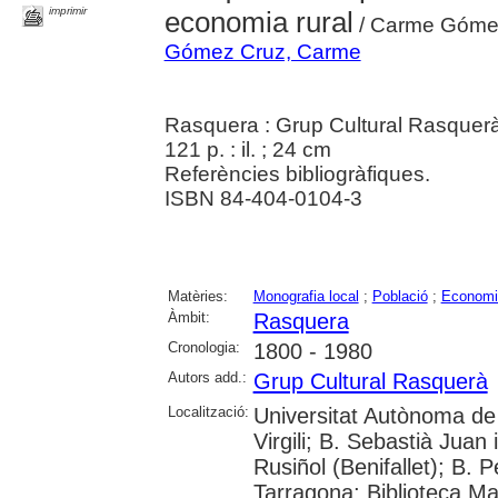
imprimir
economia rural
/ Carme Góme
Gómez Cruz, Carme
Rasquera : Grup Cultural Rasquer
121 p. : il. ; 24 cm
Referències bibliogràfiques.
ISBN 84-404-0104-3
Matèries:
Monografia local
;
Població
;
Economi
Àmbit:
Rasquera
Cronologia:
1800 - 1980
Autors add.:
Grup Cultural Rasquerà
Localització:
Universitat Autònoma de 
Virgili; B. Sebastià Juan
Rusiñol (Benifallet); B. 
Tarragona; Biblioteca Ma