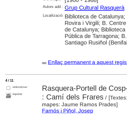
[1900 - 1988]
Autors add.:
Grup Cultural Rasquerà
Localització:
Biblioteca de Catalunya;
Rovira i Virgili; B. Cent
de Catalunya; Biblioteca
Pública de Tarragona; B.
Santiago Rusiñol (Benifal
Enllaç permanent a aquest regis
4 / 11
Rasquera-Portell de Cosp
seleccionar
imprimir
: Camí dels Frares
/ [Textes
mapes: Jaume Ramos Prades]
Farnós i Piñol, Josep