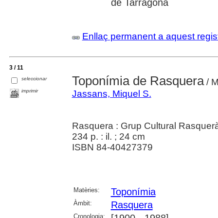
de Tarragona
Enllaç permanent a aquest regis
3 / 11
Toponímia de Rasquera
seleccionar
/ M
imprimir
Jassans, Miquel S.
Rasquera : Grup Cultural Rasquer
234 p. : il. ; 24 cm
ISBN 84-40427379
Matèries:
Toponímia
Àmbit:
Rasquera
Cronologia: