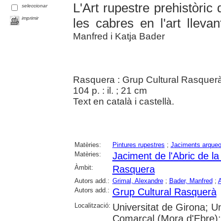
L'Art rupestre prehistòric
seleccionar
imprimir
les cabres en l'art llevan
Manfred i Katja Bader
Rasquera : Grup Cultural Rasquer
104 p. : il. ; 21 cm
Text en català i castellà.
Matèries:
Pintures rupestres
;
Jaciments arqueo
Matèries:
Jaciment de l'Abric de l
Àmbit:
Rasquera
Autors add.:
Grimal, Alexandre
;
Bader, Manfred
;
A
Autors add.:
Grup Cultural Rasquerà
Localització:
Universitat de Girona; Un
Comarcal (Mora d'Ebre);