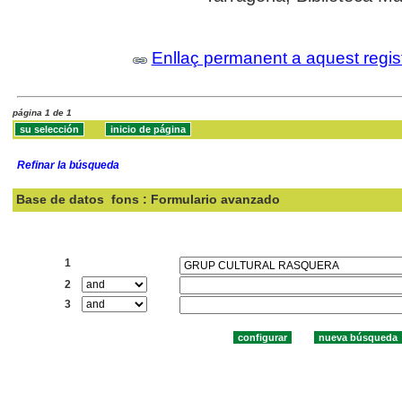
Enllaç permanent a aquest regis
página 1 de 1
Refinar la búsqueda
Base de datos
fons : Formulario avanzado
Buscar:
1
2
3