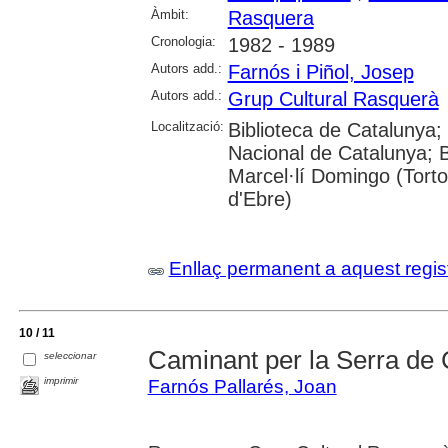
Àmbit:
Rasquera
Cronologia:
1982 - 1989
Autors add.:
Farnós i Piñol, Josep
Autors add.:
Grup Cultural Rasquerà
Localització:
Biblioteca de Catalunya; U
Nacional de Catalunya; B
Marcel·lí Domingo (Tort
d'Ebre)
Enllaç permanent a aquest regis
10 / 11
Caminant per la Serra de
seleccionar
imprimir
Farnós Pallarés, Joan