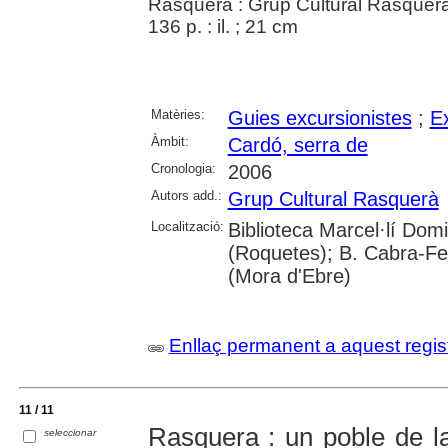
Rasquera : Grup Cultural Rasquer
136 p. : il. ; 21 cm
Matèries:
Guies excursionistes
;
E
Àmbit:
Cardó, serra de
Cronologia:
2006
Autors add.:
Grup Cultural Rasquerà
Localització:
Biblioteca Marcel·lí Dom
(Roquetes); B. Cabra-Fei
(Mora d'Ebre)
Enllaç permanent a aquest regis
11 / 11
Rasquera : un poble de la
seleccionar