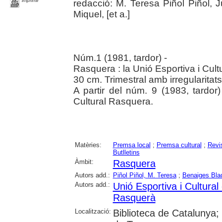
imprimir
redacció: M. Teresa Piñol Piñol,
Miquel, [et a.]
Núm.1 (1981, tardor) -
Rasquera : la Unió Esportiva i Cult
30 cm. Trimestral amb irregularitats
A partir del núm. 9 (1983, tardor)
Cultural Rasquera.
Matèries:
Premsa local
;
Premsa cultural
;
Revi
Butlletins
Àmbit:
Rasquera
Autors add.:
Piñol Piñol, M. Teresa
;
Benaiges Bla
Autors add.:
Unió Esportiva i Cultura
Rasquerà
Localització:
Biblioteca de Catalunya; U