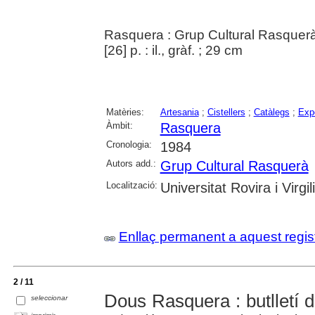
Rasquera : Grup Cultural Rasquer
[26] p. : il., gràf. ; 29 cm
Matèries:
Artesania
;
Cistellers
;
Catàlegs
;
Expo
Àmbit:
Rasquera
Cronologia:
1984
Autors add.:
Grup Cultural Rasquerà
Localització:
Universitat Rovira i Virgili
Enllaç permanent a aquest regis
2 / 11
Dous Rasquera : butlletí d
seleccionar