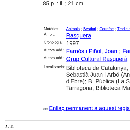
85 p. : il. ; 21 cm
Matèries:
Animals
;
Bestiari
;
Correfoc
;
Tradici
Àmbit:
Rasquera
Cronologia:
1997
Autors add.:
Farnós i Piñol, Joan
;
Fa
Autors add.:
Grup Cultural Rasquerà
Localització:
Biblioteca de Catalunya;
Sebastià Juan i Arbó (A
d'Ebre); B. Pública (La 
Tarragona; Biblioteca Ma
Enllaç permanent a aquest regis
8 / 11