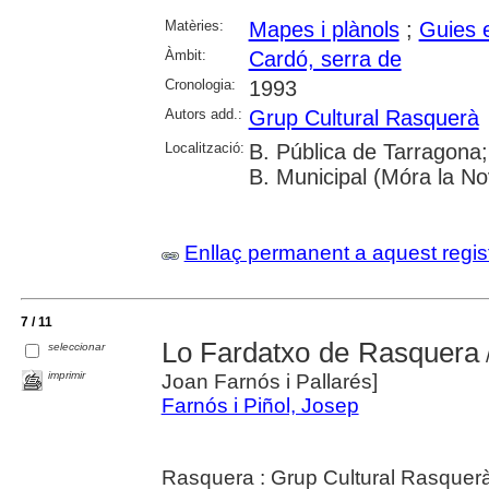
Matèries:
Mapes i plànols
;
Guies e
Àmbit:
Cardó, serra de
Cronologia:
1993
Autors add.:
Grup Cultural Rasquerà
Localització:
B. Pública de Tarragona;
B. Municipal (Móra la No
Enllaç permanent a aquest regis
7 / 11
Lo Fardatxo de Rasquera
seleccionar
/
imprimir
Joan Farnós i Pallarés]
Farnós i Piñol, Josep
Rasquera : Grup Cultural Rasquer