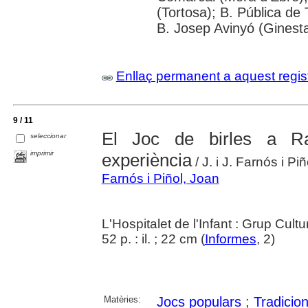
(Tortosa); B. Pública de
B. Josep Avinyó (Ginestar
Enllaç permanent a aquest regis
9 / 11
El Joc de birles a R
seleccionar
imprimir
experiència
/ J. i J. Farnós i Piñ
Farnós i Piñol, Joan
L'Hospitalet de l'Infant : Grup Cul
52 p. : il. ; 22 cm (
Informes
, 2)
Matèries:
Jocs populars
;
Tradicio