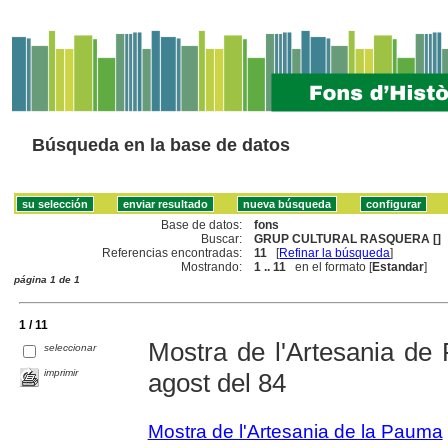
Búsqueda en la base de datos
Base de datos:
fons
Buscar:
GRUP CULTURAL RASQUERA []
Referencias encontradas:
11
[
Refinar la búsqueda
]
Mostrando:
1 .. 11
en el formato [
Estandar
]
página 1 de 1
1 / 11
Mostra de l'Artesania de
seleccionar
imprimir
agost del 84
Mostra de l'Artesania de la Pauma