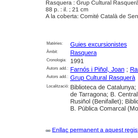
Rasquera : Grup Cultural Rasquer
88 p. : il. ; 21 cm
A la coberta: Comité Català de Sen
Matèries:
Guies excursionistes
Àmbit:
Rasquera
Cronologia:
1991
Autors add.:
Farnós i Piñol, Joan
;
Ra
Autors add.:
Grup Cultural Rasquerà
Localització:
Biblioteca de Catalunya;
de Tarragona; B. Centra
Rusiñol (Benifallet); Bib
B. Pública Comarcal (Mo
Enllaç permanent a aquest regis