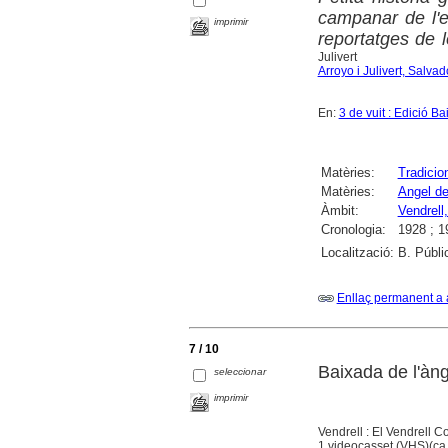
campanar de l'es
imprimir
reportatges de 
Julivert
Arroyo i Julivert, Salvad
En:
3 de vuit : Edició B
Matèries:
Tradicio
Matèries:
Angel de
Àmbit:
Vendrell,
Cronologia:
1928 ; 1
Localització:
B. Públi
Enllaç permanent a 
7 / 10
Baixada de l'àng
seleccionar
imprimir
Vendrell : El Vendrell C
1 videocasset (VHS)(ca. 