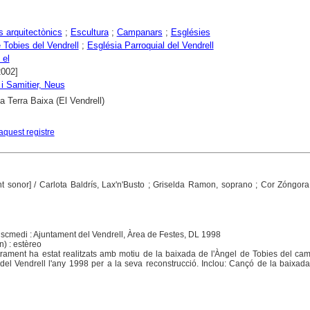
 arquitectònics
;
Escultura
;
Campanars
;
Esglésies
 Tobies del Vendrell
;
Església Parroquial del Vendrell
 el
2002]
 i Samitier, Neus
a Terra Baixa (El Vendrell)
aquest registre
nt sonor]
/ Carlota Baldrís, Lax'n'Busto ; Griselda Ramon, soprano ; Cor Zóngor
Discmedi : Ajuntament del Vendrell, Àrea de Festes, DL 1998
) : estèreo
strament ha estat realitzats amb motiu de la baixada de l'Àngel de Tobies del c
 del Vendrell l'any 1998 per a la seva reconstrucció. Inclou: Cançó de la baixada