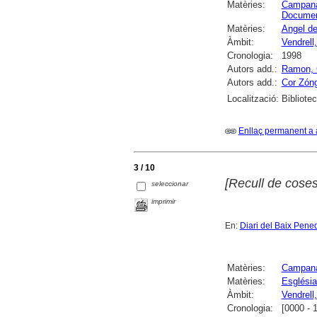
Matèries:
Campan
Documen
Matèries:
Angel de
Àmbit:
Vendrell,
Cronologia:
1998
Autors add.:
Ramon, 
Autors add.:
Cor Zón
Localització:
Bibliote
Enllaç permanent a 
3 / 10
[Recull de coses
seleccionar
imprimir
En:
Diari del Baix Pene
Matèries:
Campan
Matèries:
Església
Àmbit:
Vendrell,
Cronologia:
[0000 - 