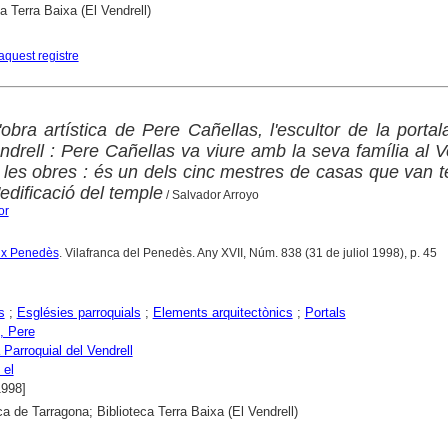
a Terra Baixa (El Vendrell)
aquest registre
obra artística de Pere Cañellas, l'escultor de la porta
endrell : Pere Cañellas va viure amb la seva família al V
 les obres : és un dels cinc mestres de casas que van t
'edificació del temple
/ Salvador Arroyo
or
aix Penedès
. Vilafranca del Penedès. Any XVII, Núm. 838 (31 de juliol 1998), p. 45
s
;
Esglésies parroquials
;
Elements arquitectònics
;
Portals
, Pere
 Parroquial del Vendrell
 el
1998]
ca de Tarragona; Biblioteca Terra Baixa (El Vendrell)