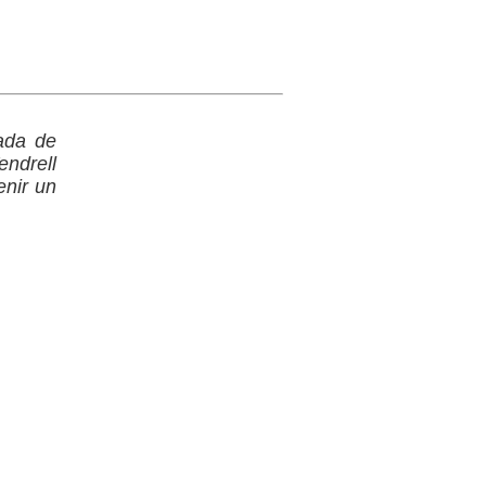
lada de
endrell
enir un