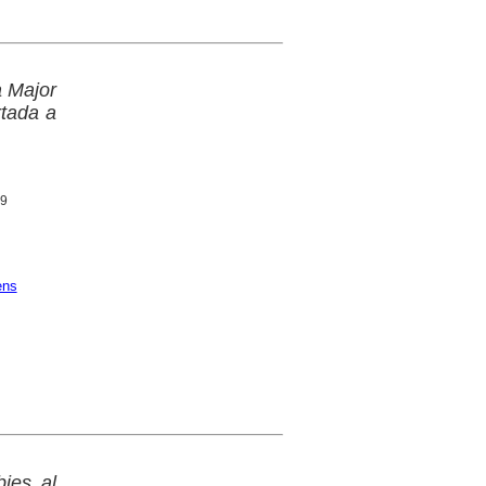
a Major
rtada a
49
ens
bies al