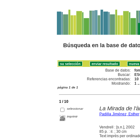
Búsqueda en la base de dat
Base de datos:
fo
Buscar:
ES
Referencias encontradas:
10
Mostrando:
1 .
página 1 de 1
1 / 10
La Mirada de l'à
seleccionar
Padilla Jiménez, Esther
imprimir
Vendrell : [s.n.], 2002
85 p. : il. ; 30 cm
Text imprès per ordinado