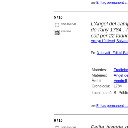
Enllaç permanent a 
5 / 10
L'Àngel del cam
seleccionar
de l'any 1784 : 
imprimir
coll per 22 fadr
Arroyo i Julivert, Salvad
En:
3 de vuit : Edició B
Matèries:
Tradicio
Matèries:
Angel de
Àmbit:
Vendrell,
Cronologia:
1784
Localització:
B. Públi
Enllaç permanent a 
6 / 10
Petita història
seleccionar