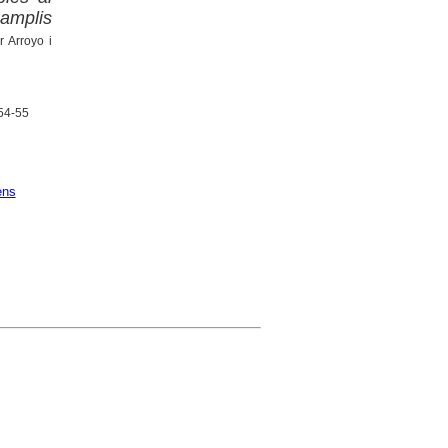
 amplis
r Arroyo i
 54-55
ens