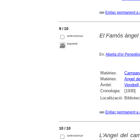
Enllaç permanent a 
9 / 10
El Famós àngel 
seleccionar
imprimir
En:
Abella d'or Penedès
Matèries:
Campan
Matèries:
Angel de
Àmbit:
Vendrell,
Cronologia:
[1930]
Localització:
Bibliotec
Enllaç permanent a 
10 / 10
L'Angel del cam
seleccionar