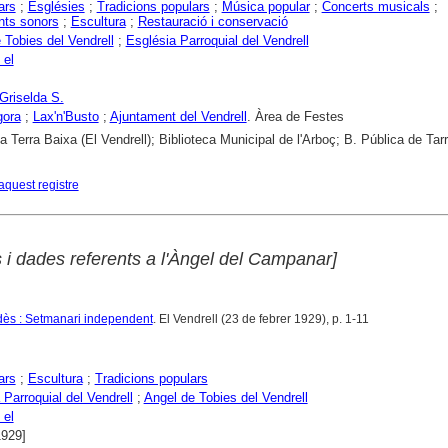
ars
;
Esglésies
;
Tradicions populars
;
Música popular
;
Concerts musicals
;
ts sonors
;
Escultura
;
Restauració i conservació
 Tobies del Vendrell
;
Església Parroquial del Vendrell
 el
Griselda S.
gora
;
Lax'n'Busto
;
Ajuntament del Vendrell
. Àrea de Festes
ca Terra Baixa (El Vendrell); Biblioteca Municipal de l'Arboç; B. Pública de Ta
aquest registre
 i dades referents a l'Àngel del Campanar]
dès : Setmanari independent
. El Vendrell (23 de febrer 1929), p. 1-11
ars
;
Escultura
;
Tradicions populars
 Parroquial del Vendrell
;
Angel de Tobies del Vendrell
 el
1929]