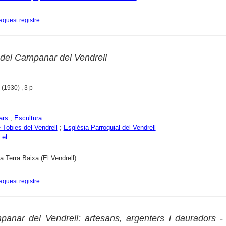
aquest registre
del Campanar del Vendrell
(1930) , 3 p
ars
;
Escultura
 Tobies del Vendrell
;
Església Parroquial del Vendrell
 el
a Terra Baixa (El Vendrell)
aquest registre
panar del Vendrell: artesans, argenters i dauradors -