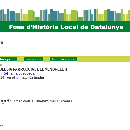
os
ns
GLESIA PARROQUIAL DEL VENDRELL []
[
Refinar la búsqueda
]
. 10
en el formato [
Estandar
]
ngel
/ Esther Padilla Jiménez, Neus Oliveres
r.