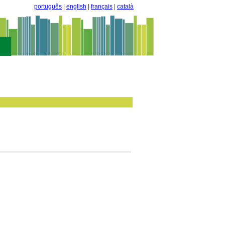
português
|
english
|
français
|
català