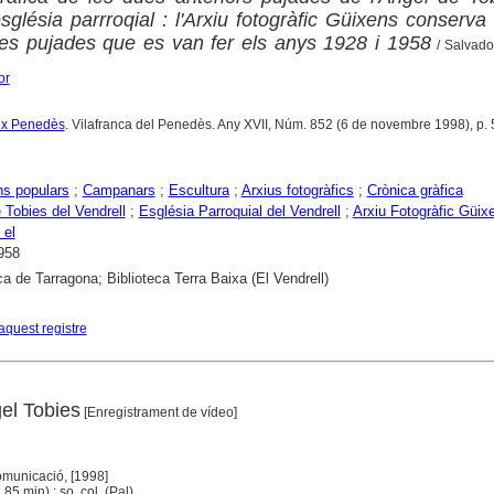
glésia parrroqial : l'Arxiu fotogràfic Güixens conserva
les pujades que es van fer els anys 1928 i 1958
/ Salvado
or
aix Penedès
. Vilafranca del Penedès. Any XVII, Núm. 852 (6 de novembre 1998), p.
ns populars
;
Campanars
;
Escultura
;
Arxius fotogràfics
;
Crònica gràfica
 Tobies del Vendrell
;
Església Parroquial del Vendrell
;
Arxiu Fotogràfic Güix
 el
958
ca de Tarragona; Biblioteca Terra Baixa (El Vendrell)
aquest registre
el Tobies
[Enregistrament de vídeo]
omunicació, [1998]
85 min) : so, col. (Pal)