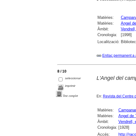
Matèries:
Campan
Matèries:
Angel de
Àmbit:
Vendrell,
Cronologia:
[1998]
Localització:
Bibliotec
Enllaç permanent a 
8 / 10
L'Angel del cam
seleccionar
imprimir
En:
Revista del Centre 
Text complet
Matèries:
Campana
Matèries:
Angel de 
Àmbit:
Vendrell, 
Cronologia:
[1928]
Accés:
http://ra