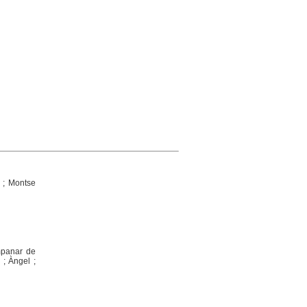
a ; Montse
ampanar de
 ; Àngel ;