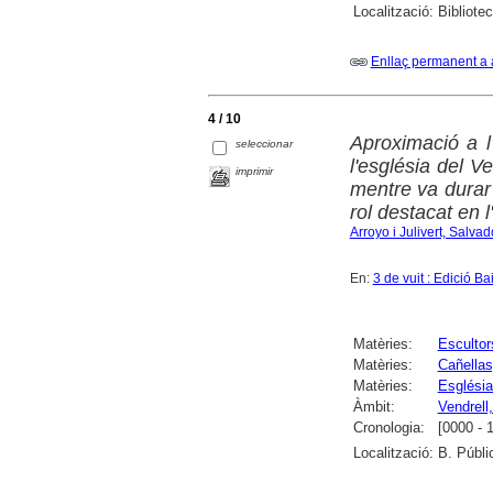
Localització:
Bibliotec
Enllaç permanent a 
4 / 10
Aproximació a l'
seleccionar
l'església del V
imprimir
mentre va durar
rol destacat en l
Arroyo i Julivert, Salvad
En:
3 de vuit : Edició B
Matèries:
Escultor
Matèries:
Cañellas
Matèries:
Església
Àmbit:
Vendrell,
Cronologia:
[0000 - 
Localització:
B. Públi