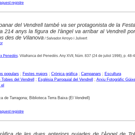
aquest registre
panar del Vendrell també va ser protagonista de la Fest
fa 214 anys la figura de l'àngel va arribar al Vendrell po
ins des de Vilanova
/ Salvador Arroyo i Julivert
or
aix Penedès
. Vilafranca del Penedès. Any XVII, Núm. 837 (24 de juliol 1998), p. 48-
ns populars
;
Festes majors
;
Crònica gràfica
;
Campanars
;
Escultura
 Tobies del Vendrell
;
Església Parroquial del Vendrell
;
Arxiu Fotogràfic Güix
 el
ca de Tarragona; Biblioteca Terra Baixa (El Vendrell)
aquest registre
 gràfica de les dues anteriors pujades de l'Àngel de To