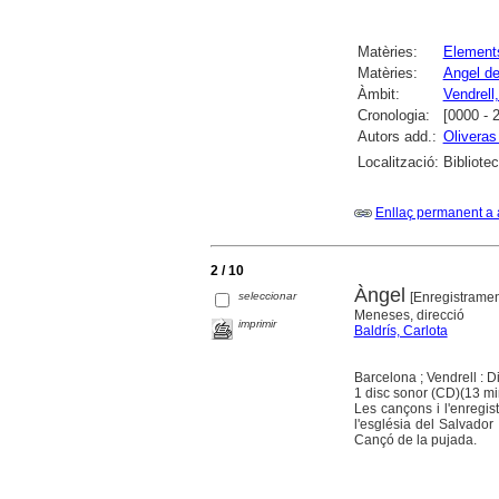
Matèries:
Elements
Matèries:
Angel de
Àmbit:
Vendrell,
Cronologia:
[0000 - 
Autors add.:
Oliveras
Localització:
Bibliotec
Enllaç permanent a 
2 / 10
Àngel
seleccionar
[Enregistrame
Meneses, direcció
imprimir
Baldrís, Carlota
Barcelona ; Vendrell : 
1 disc sonor (CD)(13 min
Les cançons i l'enregi
l'església del Salvador
Cançó de la pujada.