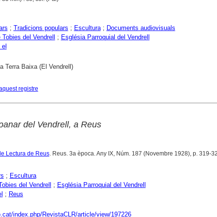
ars
;
Tradicions populars
;
Escultura
;
Documents audiovisuals
 Tobies del Vendrell
;
Església Parroquial del Vendrell
 el
a Terra Baixa (El Vendrell)
aquest registre
panar del Vendrell, a Reus
de Lectura de Reus
. Reus. 3a època. Any IX, Núm. 187 (Novembre 1928), p. 319-3
rs
;
Escultura
Tobies del Vendrell
;
Església Parroquial del Vendrell
el
;
Reus
co.cat/index.php/RevistaCLR/article/view/197226