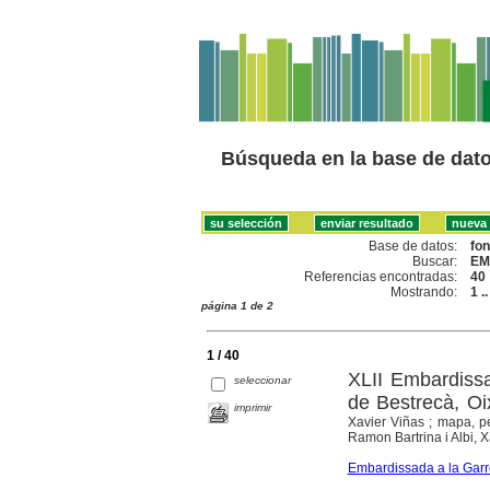
Búsqueda en la base de dat
Base de datos:
fo
Buscar:
EM
Referencias encontradas:
40
Mostrando:
1 .
página 1 de 2
1 / 40
XLII Embardissad
seleccionar
de Bestrecà, Oi
imprimir
Xavier Viñas ; mapa, pe
Ramon Bartrina i Albi, X
Embardissada a la Garr