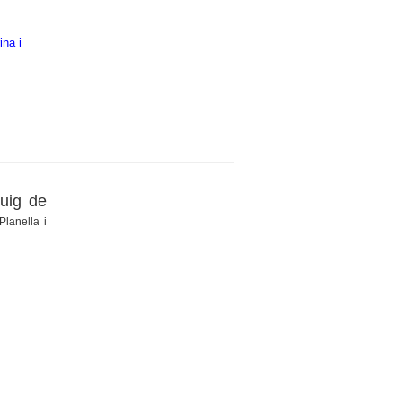
ina i
uig de
Planella i