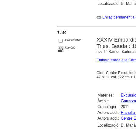
Localització:
B. Marià
Enllaç permanent a 
7 / 40
XXXIV Embardis
seleccionar
Tries, Beuda : 1
imprimir
i perfil: Ramon Bartrina i
Embardissada a la Garr
Olot : Centre Excursioni
47 p. : il. col. ; 22 cm +
Matèries:
Excursi
Àmbit:
Garrotxa
Cronologia:
2011
Autors add.:
Planella
Autors add.:
Centre E
Localització:
B. Marià