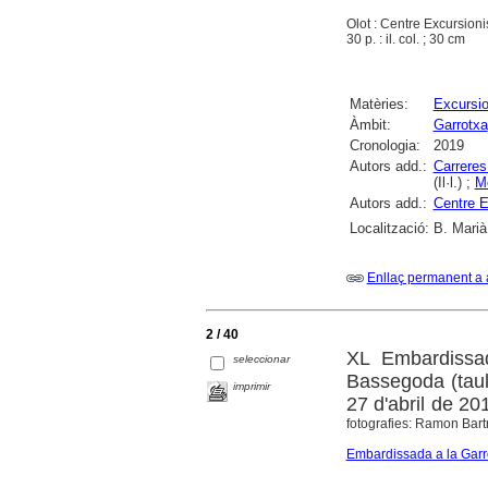
Olot : Centre Excursioni
30 p. : il. col. ; 30 cm
Matèries:
Excursi
Àmbit:
Garrotxa
Cronologia:
2019
Autors add.:
Carreres
(Il·l.) ;
Me
Autors add.:
Centre E
Localització:
B. Marià
Enllaç permanent a 
2 / 40
XL Embardissa
seleccionar
Bassegoda (taula
imprimir
27 d'abril de 20
fotografies: Ramon Bartr
Embardissada a la Garr