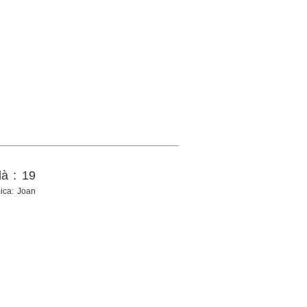
là : 19
mica: Joan