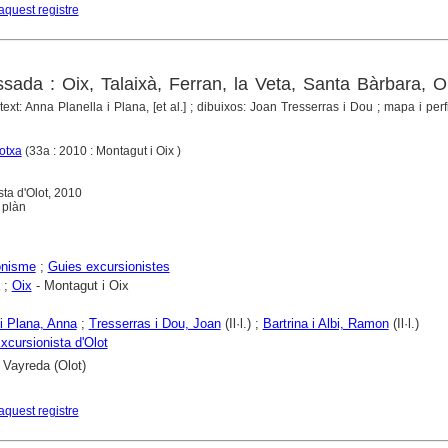
aquest registre
sada : Oix, Talaixà, Ferran, la Veta, Santa Bàrbara, O
text: Anna Planella i Plana, [et al.] ; dibuixos: Joan Tresserras i Dou ; mapa i per
otxa
(33a : 2010 : Montagut i Oix )
sta d'Olot, 2010
1 plàn
onisme
;
Guies excursionistes
;
Oix
- Montagut i Oix
 i Plana, Anna
;
Tresserras i Dou, Joan
(Il·l.) ;
Bartrina i Albi, Ramon
(Il·l.)
xcursionista d'Olot
 Vayreda (Olot)
aquest registre