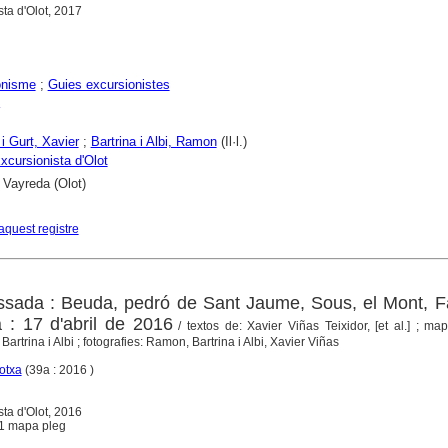
sta d'Olot, 2017
onisme
;
Guies excursionistes
 i Gurt, Xavier
;
Bartrina i Albi, Ramon
(Il·l.)
xcursionista d'Olot
 Vayreda (Olot)
aquest registre
sada : Beuda, pedró de Sant Jaume, Sous, el Mont, Fa
: 17 d'abril de 2016
/ textos de: Xavier Viñas Teixidor, [et al.] ; mapa
trina i Albi ; fotografies: Ramon, Bartrina i Albi, Xavier Viñas
otxa
(39a : 2016 )
sta d'Olot, 2016
 + 1 mapa pleg