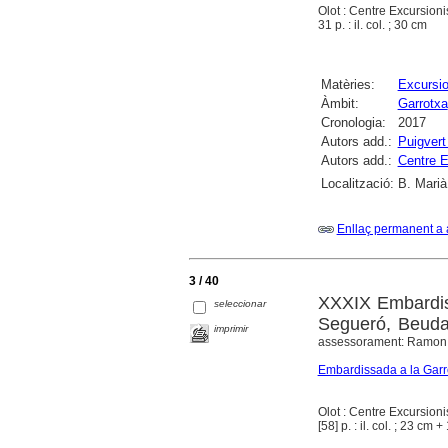
Olot : Centre Excursioni
31 p. : il. col. ; 30 cm
Matèries:
Excursi
Àmbit:
Garrotxa
Cronologia:
2017
Autors add.:
Puigvert
Autors add.:
Centre E
Localització:
B. Marià
Enllaç permanent a 
3 / 40
XXXIX Embardis
seleccionar
Segueró, Beuda 
imprimir
assessorament: Ramon Bar
Embardissada a la Garr
Olot : Centre Excursioni
[58] p. : il. col. ; 23 cm