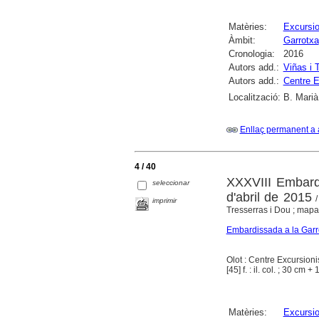
Matèries:
Excursi
Àmbit:
Garrotxa
Cronologia:
2016
Autors add.:
Viñas i T
Autors add.:
Centre E
Localització:
B. Marià
Enllaç permanent a 
4 / 40
XXXVIII Embardi
seleccionar
d'abril de 2015
/
imprimir
Tresserras i Dou ; mapa 
Embardissada a la Garr
Olot : Centre Excursioni
[45] f. : il. col. ; 30 cm 
Matèries:
Excursi