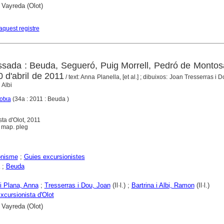
 Vayreda (Olot)
aquest registre
sada : Beuda, Segueró, Puig Morrell, Pedró de Montos
0 d'abril de 2011
/ text: Anna Planella, [et al.] ; dibuixos: Joan Tresserras i 
 Albi
otxa
(34a : 2011 : Beuda )
sta d'Olot, 2011
 1 map. pleg
onisme
;
Guies excursionistes
;
Beuda
 i Plana, Anna
;
Tresserras i Dou, Joan
(Il·l.) ;
Bartrina i Albi, Ramon
(Il·l.)
xcursionista d'Olot
 Vayreda (Olot)