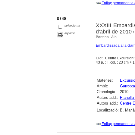
Enllaç permanent a 
8 / 40
XXXIII Embardis
seleccionar
d'abril de 2010
/ 
imprimir
Bartrina i Albi
Embardissada a la Garr
Olot : Centre Excursioni
43 p. : il. col. ; 23 cm + 
Matèries:
Excursi
Àmbit:
Garrotxa
Cronologia:
2010
Autors add.:
Planella
Autors add.:
Centre E
Localització:
B. Marià
Enllaç permanent a 