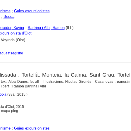
onisme
;
Guies excursionistes
;
Beuda
eixidor, Xavier
;
Bartrina i Albi, Ramon
(Il·l.)
xcursionista d'Olot
 Vayreda (Olot)
aquest registre
ssada : Tortellà, Monteia, la Calma, Sant Grau, Tortel
 text: Alba Danés, [et al] ; il·lustracions: Nicolau Gironès i Casanovas ; panorà
i perfil: Ramon Bartrina i Albi
otxa
(38a : 2015 )
sta d'Olot, 2015
+ 1 mapa pleg
onisme
;
Guies excursionistes