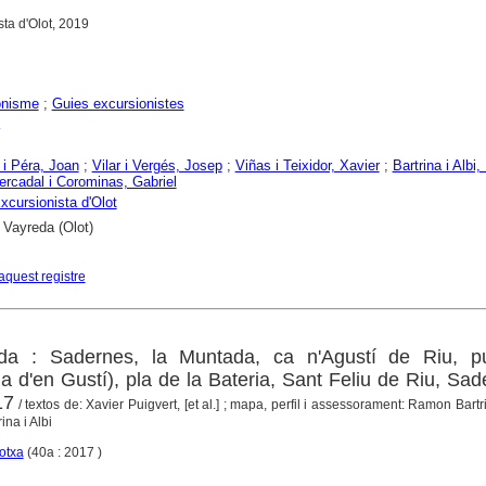
sta d'Olot, 2019
onisme
;
Guies excursionistes
 i Péra, Joan
;
Vilar i Vergés, Josep
;
Viñas i Teixidor, Xavier
;
Bartrina i Albi
rcadal i Corominas, Gabriel
xcursionista d'Olot
 Vayreda (Olot)
aquest registre
da : Sadernes, la Muntada, ca n'Agustí de Riu, p
 d'en Gustí), pla de la Bateria, Sant Feliu de Riu, Sad
17
/ textos de: Xavier Puigvert, [et al.] ; mapa, perfil i assessorament: Ramon Bartrin
ina i Albi
otxa
(40a : 2017 )