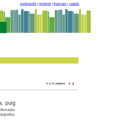
português
|
english
|
français
|
català
ir a la página
a, puig
 Mercadal,
tografies: