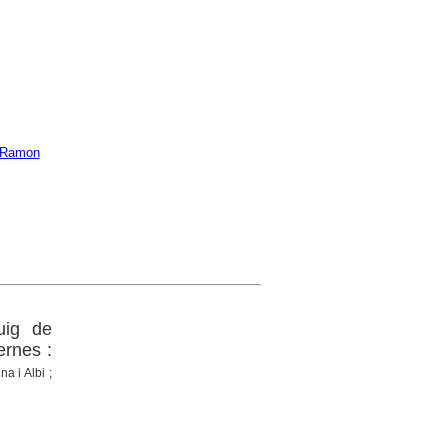
, Ramon
uig de
ernes :
a i Albi ;