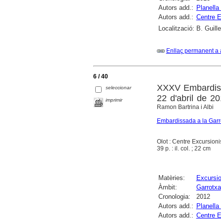
Autors add.:
Planella
Autors add.:
Centre E
Localització:
B. Guill
Enllaç permanent a 
6 / 40
XXXV Embardissa
seleccionar
22 d'abril de 2
imprimir
Ramon Bartrina i Albi
Embardissada a la Garr
Olot : Centre Excursioni
39 p. : il. col. ; 22 cm
Matèries:
Excursi
Àmbit:
Garrotxa
Cronologia:
2012
Autors add.:
Planella
Autors add.:
Centre E