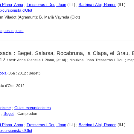
 i Plana, Anna
;
Tresserras i Dou, Joan
(Il·l.) ;
Bartrina i Albi, Ramon
(Il·l.)
xcursionista d'Olot
em Viladot (Agramunt); B. Marià Vayreda (Olot)
aquest registre
da : Beget, Salarsa, Rocabruna, la Clapa, el Grau, B
012
/ text: Anna Planella i Plana, [et al] ; dibuixos: Joan Tresserras i Dou ; mapa
otxa
(35a : 2012 : Beget )
sta d'Olot, 2012
onisme
;
Guies excursionistes
;
Beget
- Camprodon
 i Plana, Anna
;
Tresserras i Dou, Joan
(Il·l.) ;
Bartrina i Albi, Ramon
(Il·l.)
xcursionista d'Olot