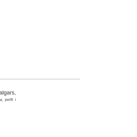
lgars,
, perfil i