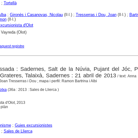
;
Tortellà
Alba
;
Gironès i Casanovas, Nicolau
(Il·l.) ;
Tresserras i Dou, Joan
(Il·l.) ;
Bartr
amon
(Il·l.)
xcursionista d'Olot
 Vayreda (Olot)
aquest registre
sada : Sadernes, Salt de la Núvia, Pujant del Jóc, P
Grateres, Talaixà, Sadernes : 21 abril de 2013
/ text: Anna 
: Joan Tresserras i Dou ; mapa i perfil: Ramon Bartrina i Albi
otxa
(36a : 2013 : Sales de Llierca )
sta d'Olot, 2013
1 plàn
onisme
;
Guies excursionistes
;
Sales de Llierca