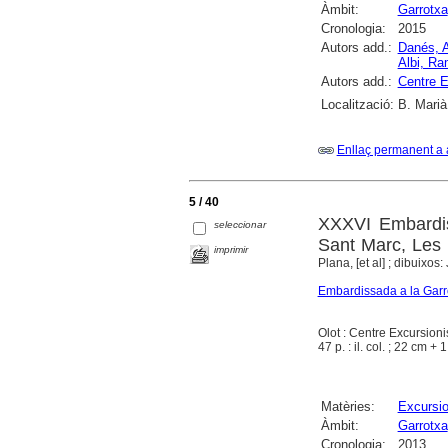
Àmbit:
Garrotxa
Cronologia:
2015
Autors add.:
Danés, 
Albi, R
Autors add.:
Centre E
Localització:
B. Marià
Enllaç permanent a 
5 / 40
XXXVI Embardis
seleccionar
Sant Marc, Les 
imprimir
Plana, [et al] ; dibuixos
Embardissada a la Garr
Olot : Centre Excursioni
47 p. : il. col. ; 22 cm + 
Matèries:
Excursi
Àmbit:
Garrotxa
Cronologia:
2013