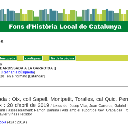
os
ns
BARDISSADA A LA GARROTXA []
[
Refinar la búsqueda
]
. 20
en el formato [
Estandar
]
a : Oix, coll Sapell, Montpetit, Toralles, cal Quic, Per
x : 28 d'abril de 2019
/ textos de: Josep Vilar, Joan Carreres, Gabriel
rfil i assessorament: Ramon Bartrina i Albi amb el suport de Xevi Grabalosa ; fo
avier Viñas i Teixidor
otxa
(42a : 2019 )