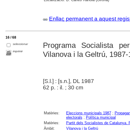
Enllaç permanent a aquest regis
16 / 68
Programa Socialista pe
seleccionar
imprimir
Vilanova i la Geltrú, 1987
[S.l.] : [s.n.], DL 1987
62 p. : il. ; 30 cm
Matèries:
Eleccions municipals 1987
;
Propagan
electorals
;
Política municipal
Matèries:
Partit dels Socialistes de Catalun
Àmbit:
Vilanova i la Geltrú