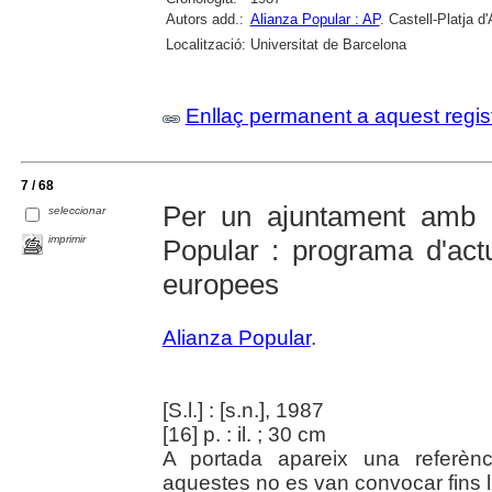
Autors add.:
Alianza Popular : AP
. Castell-Platja d'
Localització:
Universitat de Barcelona
Enllaç permanent a aquest regis
7 / 68
Per un ajuntament amb p
seleccionar
imprimir
Popular : programa d'actu
europees
Alianza Popular
.
[S.l.] : [s.n.], 1987
[16] p. : il. ; 30 cm
A portada apareix una referènc
aquestes no es van convocar fins l