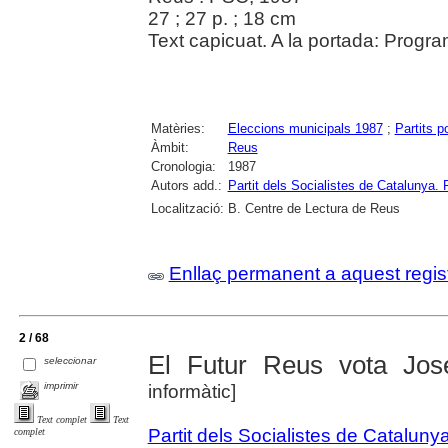
27 ; 27 p. ; 18 cm
Text capicuat. A la portada: Program
Matèries:
Eleccions municipals 1987
;
Partits po
Àmbit:
Reus
Cronologia:
1987
Autors add.:
Partit dels Socialistes de Catalun
Localització:
B. Centre de Lectura de Reus
Enllaç permanent a aquest regis
2 / 68
El Futur Reus vota Jos
seleccionar
imprimir
informàtic]
Text complet
Text
Partit dels Socialistes de Catal
complet