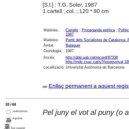
[S.l.] : T.G. Soler, 1987
1 cartell : col. ; 120 * 80 cm
Matèries:
Cartells
;
Propaganda política
;
Políti
1987
Matèries:
Partit dels Socialistes de Catalun
Àmbit:
Balaguer
Cronologia:
1987
Accés:
http://ddd.uab.cat/record/87338
http://mdc.csuc.cat/u?/josepvinyal,18
Localització:
Universitat Autònoma de Barcelona
Enllaç permanent a aquest regis
20 / 68
Pel juny el vot al puny (o 
seleccionar
imprimir
Text complet