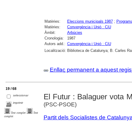
Matèries:
Eleccions municipals 1987
;
Programa
Matèries:
Convergència i Unió : CiU
Àmbit:
Arbúcies
Cronologia:
1987
Autors add.:
Convergència i Unió : CiU
Localització:
Biblioteca de Catalunya; B. Carles Ra
Enllaç permanent a aquest regis
19 / 68
El Futur : Balaguer vota M
seleccionar
imprimir
(PSC-PSOE)
Text complet
Text
Partit dels Socialistes de Catal
complet