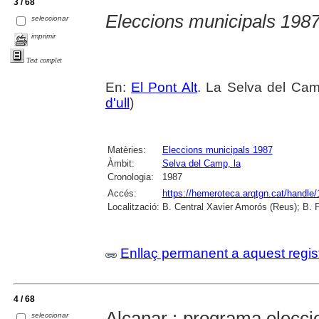
3 / 68
Eleccions municipals 198
seleccionar
imprimir
Text complet
En:
El Pont Alt
. La Selva del Cam
d'ull
)
Matèries:
Eleccions municipals 1987
Àmbit:
Selva del Camp, la
Cronologia:
1987
Accés:
https://hemeroteca.arqtgn.cat/handle
Localització:
B. Central Xavier Amorós (Reus); B. 
Enllaç permanent a aquest regis
4 / 68
Alcanar : programa eleccio
seleccionar