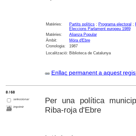
Matèries:
Partits polítics
;
Programa electoral
;
Eleccions Parlament europeu 1989
Matèries:
Alianza Popular
Àmbit:
Móra d'Ebre
Cronologia:
1987
Localització:
Biblioteca de Catalunya
Enllaç permanent a aquest regis
8 / 68
Per una política munici
seleccionar
imprimir
Riba-roja d'Ebre