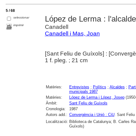
5 / 68
López de Lerma : l'alcald
seleccionar
imprimir
Canadell
Canadell i Mas, Joan
[Sant Feliu de Guíxols] : [Converg
1 f. pleg. ; 21 cm
Matèries:
Entrevistes
;
Polítics
;
Alcaldes
;
Part
municipals 1987
Matèries:
López de Lerma i López, Josep
(1950-.
Àmbit:
Sant Feliu de Guíxols
Cronologia:
1987
Autors add.:
Convergència i Unió : CiU
. Sant Feliu
Localització:
Biblioteca de Catalunya; B. Carles Rah
Guíxols)