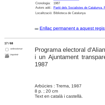
Cronologia:
1987
Autors add.:
Partit dels Socialistes de Catalun
Localització:
Biblioteca de Catalunya
Enllaç permanent a aquest regis
17 / 68
Programa electoral d'Alian
seleccionar
imprimir
i un Ajuntament transpar
1987
Arbúcies : Trema, 1987
8 p. ; 20 cm
Text en català i castellà.