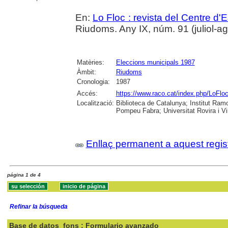
En:
Lo Floc : revista del Centre 
Riudoms. Any IX, núm. 91 (juliol-ag
Matèries:
Eleccions municipals 1987
Àmbit:
Riudoms
Cronologia:
1987
Accés:
https://www.raco.cat/index.php/LoFloc
Localització:
Biblioteca de Catalunya; Institut Ram
Pompeu Fabra; Universitat Rovira i Vir
Enllaç permanent a aquest regis
página 1 de 4
Refinar la búsqueda
Base de datos
fons : Formulario avanzado