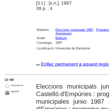
[S.l.] : [s.n.], 1987
39 p. : il.
Matèries:
Eleccions municipals 1987
;
Programa
Ajuntament
Àmbit:
Bellpuig
Cronologia:
1987
Localització:
Universitat de Barcelona
Enllaç permanent a aquest regis
12 / 68
Eleccions municipals j
seleccionar
imprimir
Castelló d'Empúries : pro
municipales junio 1987 