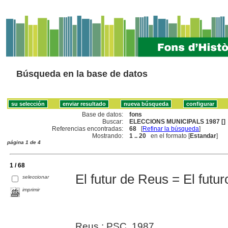
Búsqueda en la base de datos
Base de datos:
fons
Buscar:
ELECCIONS MUNICIPALS 1987 []
Referencias encontradas:
68
[
Refinar la búsqueda
]
Mostrando:
1 .. 20
en el formato [
Estandar
]
página 1 de 4
1 / 68
El futur de Reus = El futu
seleccionar
imprimir
Reus : PSC, 1987