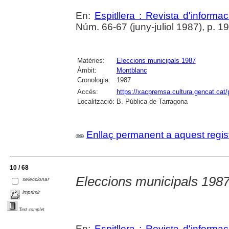
En:
Espitllera : Revista d'inform
Núm. 66-67 (juny-juliol 1987), p. 1
Matèries:
Eleccions municipals 1987
Àmbit:
Montblanc
Cronologia:
1987
Accés:
https://xacpremsa.cultura.gencat.ca
Localització:
B. Pública de Tarragona
Enllaç permanent a aquest regis
10 / 68
Eleccions municipals 198
seleccionar
imprimir
Text complet
En:
Espitllera : Revista d'inform