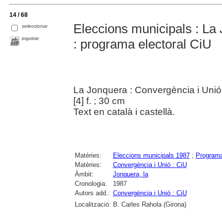
14 / 68
Eleccions municipals : La
seleccionar
imprimir
: programa electoral CiU
La Jonquera : Convergència i Unió
[4] f. ; 30 cm
Text en català i castellà.
Matèries:
Eleccions municipals 1987
;
Programa
Matèries:
Convergència i Unió : CiU
Àmbit:
Jonquera, la
Cronologia:
1987
Autors add.:
Convergència i Unió : CiU
Localització:
B. Carles Rahola (Girona)