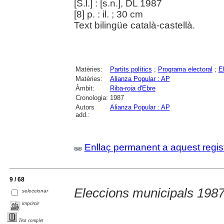
[S.l.] : [s.n.], DL 1987
[8] p. : il. ; 30 cm
Text bilingüe català-castellà.
Matèries:
Partits polítics
;
Programa electoral
;
E
Matèries:
Alianza Popular : AP
Àmbit:
Riba-roja d'Ebre
Cronologia:
1987
Autors
Alianza Popular : AP
add.:
Enllaç permanent a aquest regis
9 / 68
Eleccions municipals 198
seleccionar
imprimir
Text complet