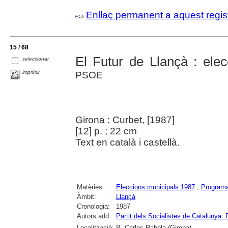
Enllaç permanent a aquest regis
15 / 68
El Futur de Llançà : ele
seleccionar
imprimir
PSOE
Girona : Curbet, [1987]
[12] p. ; 22 cm
Text en català i castellà.
Matèries:
Eleccions municipals 1987
;
Programa
Àmbit:
Llançà
Cronologia:
1987
Autors add.:
Partit dels Socialistes de Catalun
Localització:
B. Carles Rahola (Girona)