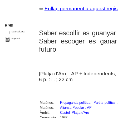
Enllaç permanent a aquest regis
6 / 68
Saber escollir es guanyar 
seleccionar
imprimir
Saber escoger es ganar
futuro
[Platja d'Aro] : AP + Independents,
6 p. : il. ; 22 cm
Matèries:
Propaganda política
;
Partits polítics
Matèries:
Alianza Popular : AP
Àmbit:
Castell-Platja d'Aro
Cronologia:
1987