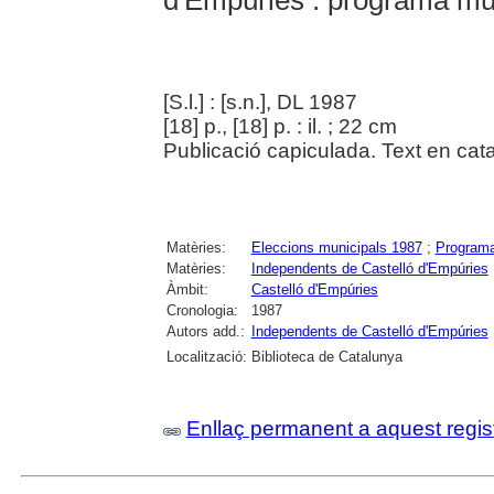
d'Empúries : programa mu
[S.l.] : [s.n.], DL 1987
[18] p., [18] p. : il. ; 22 cm
Publicació capiculada. Text en catal
Matèries:
Eleccions municipals 1987
;
Programa
Matèries:
Independents de Castelló d'Empúries
Àmbit:
Castelló d'Empúries
Cronologia:
1987
Autors add.:
Independents de Castelló d'Empúries
Localització:
Biblioteca de Catalunya
Enllaç permanent a aquest regis