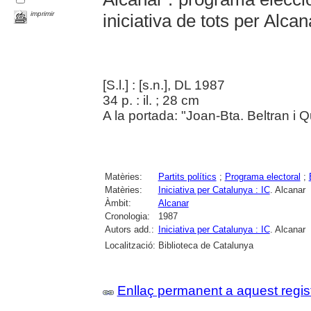
imprimir
iniciativa de tots per Alcan
[S.l.] : [s.n.], DL 1987
34 p. : il. ; 28 cm
A la portada: "Joan-Bta. Beltran i Qu
Matèries:
Partits polítics
;
Programa electoral
;
Matèries:
Iniciativa per Catalunya : IC
. Alcanar
Àmbit:
Alcanar
Cronologia:
1987
Autors add.:
Iniciativa per Catalunya : IC
. Alcanar
Localització:
Biblioteca de Catalunya
Enllaç permanent a aquest regis