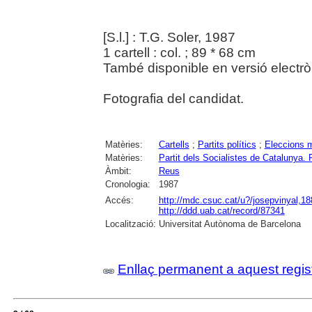
[S.l.] : T.G. Soler, 1987
1 cartell : col. ; 89 * 68 cm
També disponible en versió electrò
Fotografia del candidat.
Matèries:
Cartells
;
Partits polítics
;
Eleccions m
Matèries:
Partit dels Socialistes de Catalun
Àmbit:
Reus
Cronologia:
1987
Accés:
http://mdc.csuc.cat/u?/josepvinyal,18
http://ddd.uab.cat/record/87341
Localització:
Universitat Autònoma de Barcelona
Enllaç permanent a aquest regis