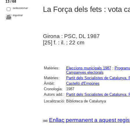
13 / 68
La Força dels fets : vota c
seleccionar
imprimir
Girona : PSC, DL 1987
[25] f. : il. ; 22 cm
Matèries:
Eleccions municipals 1987
;
Programa
Campanyes electorals
Matèries:
Partit dels Socialistes de Catalun
Àmbit:
Castelló d'Empúries
Cronologia:
1987
Autors add.:
Partit dels Socialistes de Catalun
Localització:
Biblioteca de Catalunya
Enllaç permanent a aquest regis