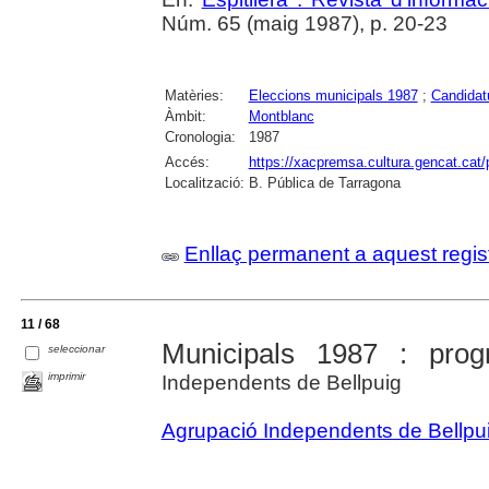
Núm. 65 (maig 1987), p. 20-23
Matèries:
Eleccions municipals 1987
;
Candidatu
Àmbit:
Montblanc
Cronologia:
1987
Accés:
https://xacpremsa.cultura.gencat.ca
Localització:
B. Pública de Tarragona
Enllaç permanent a aquest regis
11 / 68
Municipals 1987 : pro
seleccionar
imprimir
Independents de Bellpuig
Agrupació Independents de Bellpu