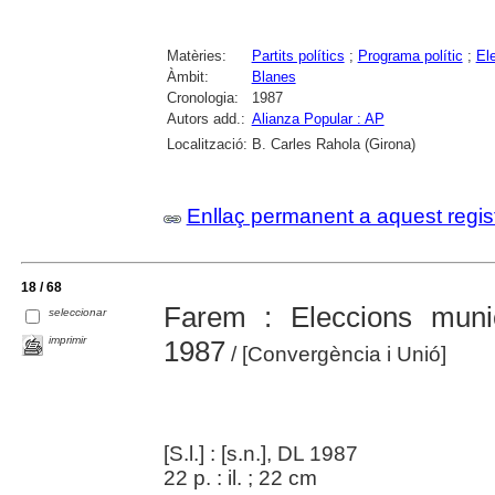
Matèries:
Partits polítics
;
Programa polític
;
El
Àmbit:
Blanes
Cronologia:
1987
Autors add.:
Alianza Popular : AP
Localització:
B. Carles Rahola (Girona)
Enllaç permanent a aquest regis
18 / 68
Farem : Eleccions muni
seleccionar
imprimir
1987
/ [Convergència i Unió]
[S.l.] : [s.n.], DL 1987
22 p. : il. ; 22 cm