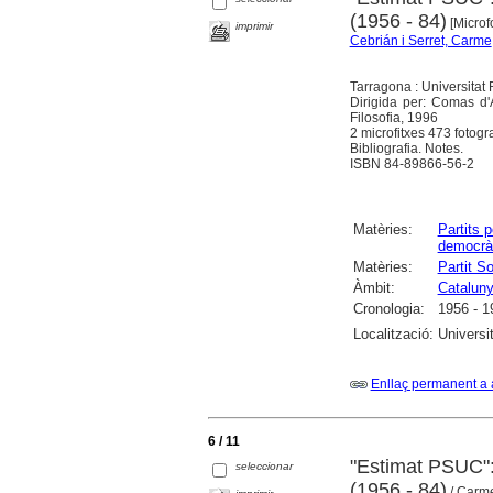
(1956 - 84)
[Micro
imprimir
Cebrián i Serret, Carme
Tarragona : Universitat R
Dirigida per: Comas d'A
Filosofia, 1996
2 microfitxes 473 fotogram
Bibliografia. Notes.
ISBN 84-89866-56-2
Matèries:
Partits p
democrà
Matèries:
Partit S
Àmbit:
Catalun
Cronologia:
1956 - 1
Localització:
Universit
Enllaç permanent a 
6 / 11
"Estimat PSUC":
seleccionar
(1956 - 84)
/ Carme