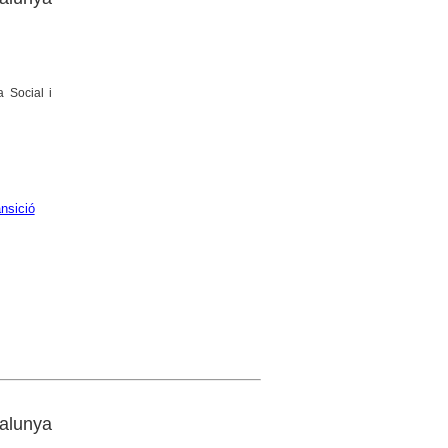
a Social i
nsició
talunya