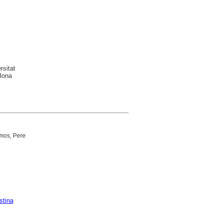
rsitat
lona
mos, Pere
stina