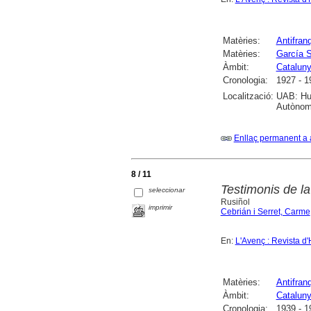
Matèries:
Antifran
Matèries:
García S
Àmbit:
Catalun
Cronologia:
1927 - 1
Localització:
UAB: Hum
Autònoma
Enllaç permanent a 
8 / 11
Testimonis de la 
seleccionar
Rusiñol
imprimir
Cebrián i Serret, Carme
En:
L'Avenç : Revista d'
Matèries:
Antifran
Àmbit:
Catalun
Cronologia:
1939 - 1