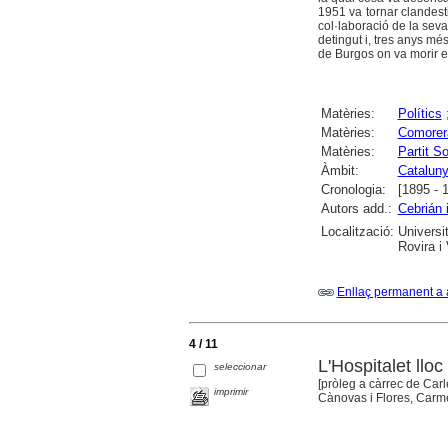
1951 va tornar clandes
col·laboració de la seva
detingut i, tres anys mé
de Burgos on va morir e
Matèries:
Polítics
Matèries:
Comorera
Matèries:
Partit S
Àmbit:
Catalun
Cronologia:
[1895 - 
Autors add.:
Cebrián 
Localització:
Universi
Rovira i 
Enllaç permanent a 
4 / 11
L'Hospitalet lloc
seleccionar
[pròleg a càrrec de Car
imprimir
Cànovas i Flores, Carme 