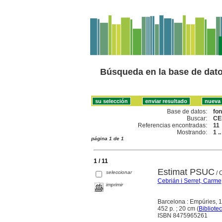
Búsqueda en la base de dat
Base de datos:
fo
Buscar:
CE
Referencias encontradas:
11
Mostrando:
1 .
página 1 de 1
1 / 11
Estimat PSUC
seleccionar
/ 
Cebrián i Serret, Carme
imprimir
Barcelona : Empúries, 
452 p. ; 20 cm (
Bibliote
ISBN 8475965261