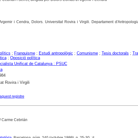
rgemir i Cendra, Dolors. Universitat Rovira i Virgili. Departament d'Antropologi
olítics
;
Franquisme
;
Estudi antropològic
;
Comunisme
;
Tesis doctorals
;
Tra
tica
;
Oposició política
ocialista Unificat de Catalunya : PSUC
ya
984
at Rovira i Virgili
aquest registre
/ Carme Cebrián
Història
. Barcelona, núm. 240 (octubre 1999), p. 25-30 : il.