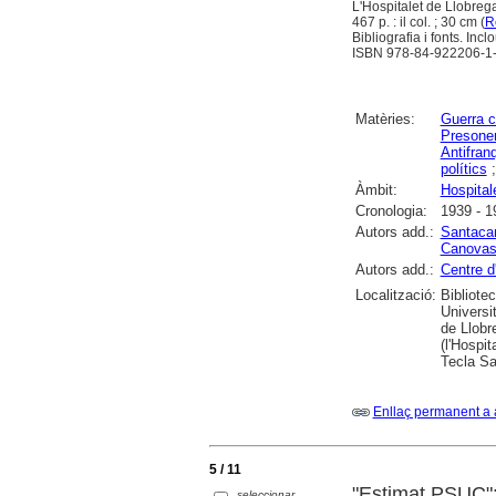
L'Hospitalet de Llobrega
467 p. : il col. ; 30 cm (
R
Bibliografia i fonts. In
ISBN 978-84-922206-1
Matèries:
Guerra c
Presoner
Antifran
polítics
Àmbit:
Hospitale
Cronologia:
1939 - 1
Autors add.:
Santacan
Canovas 
Autors add.:
Centre d
Localització:
Bibliote
Universi
de Llobre
(l'Hospit
Tecla Sa
Enllaç permanent a 
5 / 11
"Estimat PSUC":
seleccionar