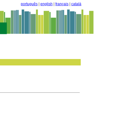
português
|
english
|
français
|
català