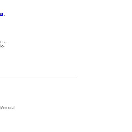
ca
;
lona;
ic-
 Memorial