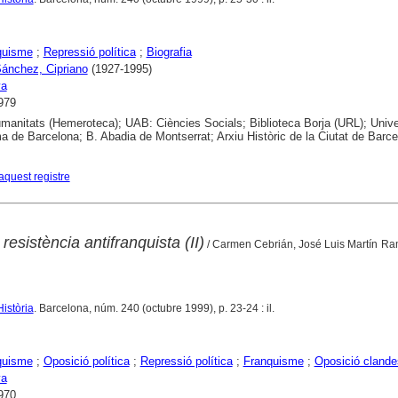
quisme
;
Repressió política
;
Biografia
ánchez, Cipriano
(1927-1995)
ya
979
anitats (Hemeroteca); UAB: Ciències Socials; Biblioteca Borja (URL); Unive
 de Barcelona; B. Abadia de Montserrat; Arxiu Històric de la Ciutat de Barce
aquest registre
resistència antifranquista (II)
/ Carmen Cebrián, José Luis Martín Ra
Història
. Barcelona, núm. 240 (octubre 1999), p. 23-24 : il.
quisme
;
Oposició política
;
Repressió política
;
Franquisme
;
Oposició clande
ya
970