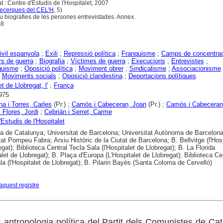
t : Centre d'Estudis de l'Hospitalet, 2007
ecerques del CEL'H
, 5)
clou biografies de les persones entrevistades. Annex.
-8
ivil espanyola
;
Exili
;
Repressió política
;
Franquisme
;
Camps de concentrac
s de guerra
;
Biografia
;
Víctimes de guerra
;
Execucions
;
Entrevistes
;
quisme
;
Oposició política
;
Moviment obrer
;
Sindicalisme
;
Associacionisme
;
Moviments socials
;
Oposició clandestina
;
Deportacions polítiques
t de Llobregat, l'
;
França
975
a i Torres, Carles
(Pr.) ;
Camós i Cabeceran, Joan
(Pr.) ;
Camós i Cabeceran
Flores, Jordi
;
Cebrián i Serret, Carme
'Estudis de l'Hospitalet
ca de Catalunya; Universitat de Barcelona; Universitat Autònoma de Barcelona
tat Pompeu Fabra; Arxiu Històric de la Ciutat de Barcelona; B. Bellvitge (l'Hosp
gat); Biblioteca Central Tecla Sala (l'Hospitalet de Llobregat); B. La Florida
alet de Llobregat); B. Plaça d'Europa (L'Hospitalet de Llobregat); Biblioteca Ce
la (l'Hospitalet de Llobregat); B. Pilarin Bayès (Santa Coloma de Cervelló)
aquest registre
 antropologia política del Partit dels Comunistes de Ca