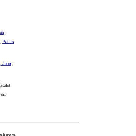
ió
;
;
Partits
, Joan
;
;
italet
ntral
talunya