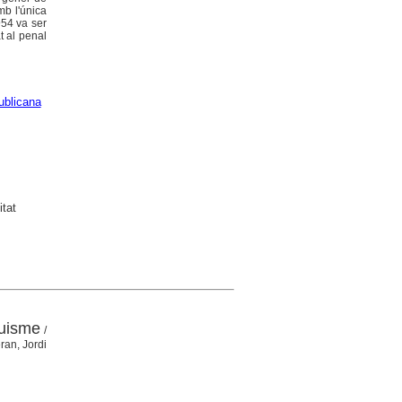
mb l'única
954 va ser
t al penal
ublicana
itat
quisme
/
ran, Jordi