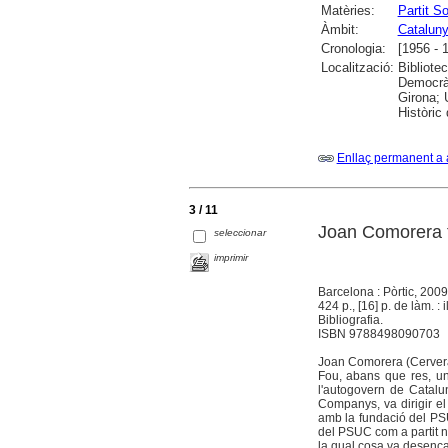
Matèries:
Partit S
Àmbit:
Catalun
Cronologia:
[1956 - 
Localització:
Bibliote
Democràt
Girona; U
Històric
Enllaç permanent a 
3 / 11
Joan Comorera 
seleccionar
imprimir
Barcelona : Pòrtic, 2009
424 p., [16] p. de làm. : i
Bibliografia.
ISBN 9788498090703
Joan Comorera (Cervera,
Fou, abans que res, un 
l'autogovern de Catalu
Companys, va dirigir el
amb la fundació del PS
del PSUC com a partit na
la qual cosa va desencad