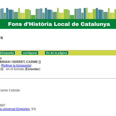
os
ns
BRIAN I SERRET, CARME []
[
Refinar la búsqueda
]
. 11
en el formato [
Estandar
]
Carme Cebrián
1997
ca universal Empúries
, 93)