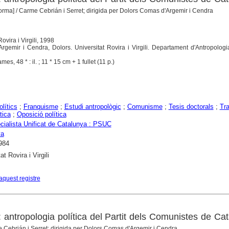
forma]
/ Carme Cebrián i Serret; dirigida per Dolors Comas d'Argemir i Cendra
ovira i Virgili, 1998
rgemir i Cendra, Dolors. Universitat Rovira i Virgili. Departament d'Antropologi
es, 48 * : il. ; 11 * 15 cm + 1 fullet (11 p.)
olítics
;
Franquisme
;
Estudi antropològic
;
Comunisme
;
Tesis doctorals
;
Tra
tica
;
Oposició política
ocialista Unificat de Catalunya : PSUC
ya
984
at Rovira i Virgili
aquest registre
 antropologia política del Partit dels Comunistes de Ca
 Cebrián i Serret; dirigida per Dolors Comas d'Argemir i Cendra