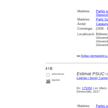
Matèries:
Partits p
Oposició
Matèries:
Partit S
Àmbit:
Catalun
Cronologia:
[1936 - 
Localització:
Bibliote
Universi
Universi
Universit
Enllaç permanent a 
2 / 11
Estimat PSUC
seleccionar
/ 
Cebrián i Serret, Carme
imprimir
En:
175350
Les Mans d
Democràtic, 2017
Matèries:
Partits p