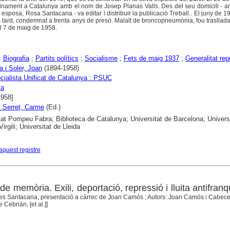
tinament a Catalunya amb el nom de Josep Planas Valls. Des del seu domicili - a
 esposa, Rosa Santacana - va editar i distribuir la publicació Treball.. El juny de 1
s tard, condemnat a trenta anys de presó. Malalt de broncopneumònia, fou trasllada
l 7 de maig de 1958.
;
Biografia
;
Partits polítics
;
Socialisme
;
Fets de maig 1937
;
Generalitat rep
 i Soler, Joan
(1894-1958)
ocialista Unificat de Catalunya : PSUC
ya
1958]
i Serret, Carme
(Ed.)
tat Pompeu Fabra; Biblioteca de Catalunya; Universitat de Barcelona; Univers
Virgili; Universitat de Lleida
aquest registre
 de memòria. Exili, deportació, repressió i lluita antifran
les Santacana, presentació a càrrec de Joan Camós ; Autors: Joan Camós i Cabece
Cebrián, [et al.]]