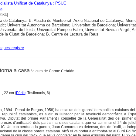
ocialista Unificat de Catalunya : PSUC
ya
1984]
ca de Catalunya; B. Abadia de Montserrat; Arxiu Nacional de Catalunya; Memo
ic; Universitat Autònoma de Barcelona; Universitat de Barcelona; Universitat
niversitat de Lleida; Universitat Pompeu Fabra; Universitat Rovira i Virgili; Ar
 de la Ciutat de Barcelona; B. Centre de Lectura de Reus
aquest registre
torna a casa
/ a cura de Carme Cebrián
l. ; 22 cm (
Pòrtic
. Testimonis, 6)
 1894 - Penal de Burgos, 1958) ha estat un dels grans líders polítics catalans del
republicà catalanista, es a dir un lluitador per la revolució democràtica a Esp
nya. Diputat del primer Parlament i conseller de la Generalitat des del primer
 procés d'unificació dels partits marxistes catalans que va culminar el 24 de juli
UC. Un cop perduda la guerra, Joan Comorera va defensar, des de l'exili, la ind
cional de la classe obrera catalana. Això el va portar a enfrontar-se al Buró Políti
enar la crisi del 1949, que es va concretar en la seva expulsió del partit. El 29 d