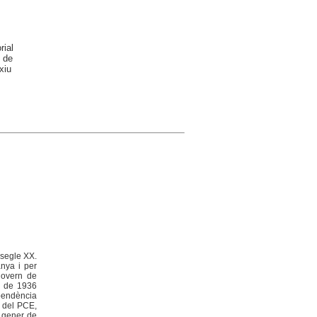
rial
 de
xiu
 segle XX.
anya i per
 govern de
ol de 1936
ependència
c del PCE,
e gener de