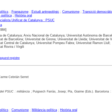
olítics
;
Franquisme
;
Estudi antropològic
;
Comunisme
;
Transició democràti
 política
;
Història oral
ocialista Unificat de Catalunya : PSUC
ya
1984]
ca de Catalunya; Arxiu Nacional de Catalunya; Universitat Autònoma de Barce
tat de Barcelona; Universitat de Girona; Universitat de Lleida; Universitat de V
tat Central de Catalunya; Universitat Pompeu Fabra; Universitat Ramon Llull;
at Rovira i Virgili
aquest registre
Carme Cebrián Serret
el PSUC : militància
; Puigsech Farràs, Josep; Pla, Giaime (Eds.). Barcelona :
olítics
;
Comunisme
;
Militància política
;
Història oral