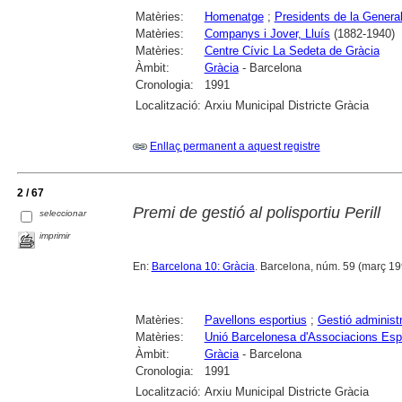
Matèries:
Homenatge
;
Presidents de la General
Matèries:
Companys i Jover, Lluís
(1882-1940)
Matèries:
Centre Cívic La Sedeta de Gràcia
Àmbit:
Gràcia
- Barcelona
Cronologia:
1991
Localització:
Arxiu Municipal Districte Gràcia
Enllaç permanent a aquest registre
2 / 67
Premi de gestió al polisportiu Perill
seleccionar
imprimir
En:
Barcelona 10: Gràcia
. Barcelona, núm. 59 (març 1991)
Matèries:
Pavellons esportius
;
Gestió administr
Matèries:
Unió Barcelonesa d'Associacions Esp
Àmbit:
Gràcia
- Barcelona
Cronologia:
1991
Localització:
Arxiu Municipal Districte Gràcia