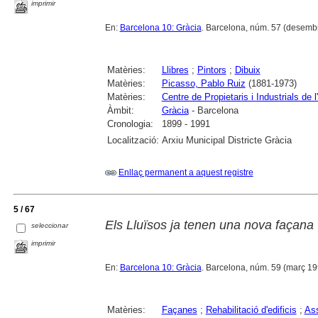
imprimir
En:
Barcelona 10: Gràcia
. Barcelona, núm. 57 (desemb
Matèries:
Llibres
;
Pintors
;
Dibuix
Matèries:
Picasso, Pablo Ruiz
(1881-1973)
Matèries:
Centre de Propietaris i Industrials de 
Àmbit:
Gràcia
- Barcelona
Cronologia:
1899 - 1991
Localització:
Arxiu Municipal Districte Gràcia
Enllaç permanent a aquest registre
5 / 67
Els Lluïsos ja tenen una nova façana
seleccionar
imprimir
En:
Barcelona 10: Gràcia
. Barcelona, núm. 59 (març 1991)
Matèries:
Façanes
;
Rehabilitació d'edificis
;
Ass