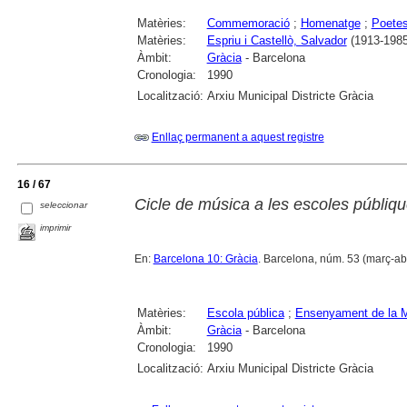
Matèries:
Commemoració
;
Homenatge
;
Poete
Matèries:
Espriu i Castellò, Salvador
(1913-1985
Àmbit:
Gràcia
- Barcelona
Cronologia:
1990
Localització:
Arxiu Municipal Districte Gràcia
Enllaç permanent a aquest registre
16 / 67
Cicle de música a les escoles públiq
seleccionar
imprimir
En:
Barcelona 10: Gràcia
. Barcelona, núm. 53 (març-abril
Matèries:
Escola pública
;
Ensenyament de la 
Àmbit:
Gràcia
- Barcelona
Cronologia:
1990
Localització:
Arxiu Municipal Districte Gràcia