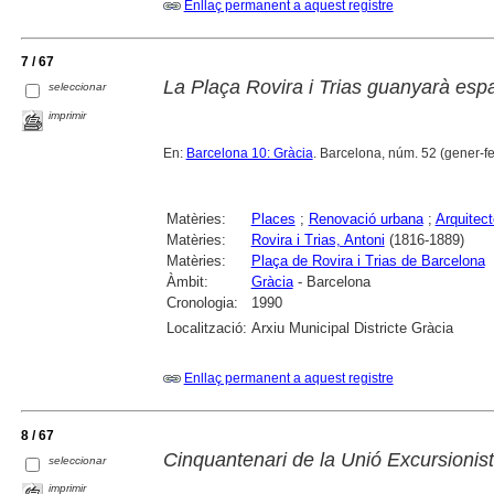
Enllaç permanent a aquest registre
7 / 67
La Plaça Rovira i Trias guanyarà espa
seleccionar
imprimir
En:
Barcelona 10: Gràcia
. Barcelona, núm. 52 (gener-feb
Matèries:
Places
;
Renovació urbana
;
Arquitec
Matèries:
Rovira i Trias, Antoni
(1816-1889)
Matèries:
Plaça de Rovira i Trias de Barcelona
Àmbit:
Gràcia
- Barcelona
Cronologia:
1990
Localització:
Arxiu Municipal Districte Gràcia
Enllaç permanent a aquest registre
8 / 67
Cinquantenari de la Unió Excursionis
seleccionar
imprimir