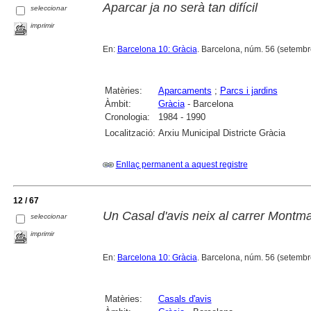
Aparcar ja no serà tan difícil
seleccionar
imprimir
En:
Barcelona 10: Gràcia
. Barcelona, núm. 56 (setembre-
Matèries:
Aparcaments
;
Parcs i jardins
Àmbit:
Gràcia
- Barcelona
Cronologia:
1984 - 1990
Localització:
Arxiu Municipal Districte Gràcia
Enllaç permanent a aquest registre
12 / 67
Un Casal d'avis neix al carrer Montm
seleccionar
imprimir
En:
Barcelona 10: Gràcia
. Barcelona, núm. 56 (setembre-
Matèries:
Casals d'avis