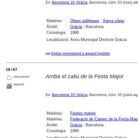
En:
Barcelona 10: Gràcia
. Barcelona, núm. 53 (març-abril
Matèries:
Obres públiques
;
Xarxa viària
Àmbit:
Gràcia
- Barcelona
Cronologia:
1990
Localització:
Arxiu Municipal Districte Gràcia
Enllaç permanent a aquest registre
19 / 67
Arriba el caliu de la Festa Major
seleccionar
imprimir
En:
Barcelona 10: Gràcia
. Barcelona, núm. 55 (juliol-ag
Matèries:
Festes majors
Matèries:
Federació de Carrers de la Festa Maj
Àmbit:
Gràcia
- Barcelona
Cronologia:
1990
Localització:
Arxiu Municipal Districte Gràcia