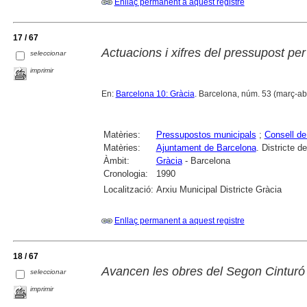
Enllaç permanent a aquest registre
17 / 67
Actuacions i xifres del pressupost pe
seleccionar
imprimir
En:
Barcelona 10: Gràcia
. Barcelona, núm. 53 (març-abr
Matèries:
Pressupostos municipals
;
Consell de 
Matèries:
Ajuntament de Barcelona
. Districte d
Àmbit:
Gràcia
- Barcelona
Cronologia:
1990
Localització:
Arxiu Municipal Districte Gràcia
Enllaç permanent a aquest registre
18 / 67
Avancen les obres del Segon Cinturó
seleccionar
imprimir