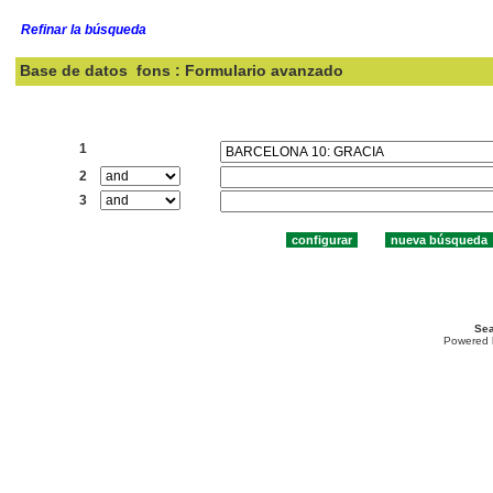
Refinar la búsqueda
Base de datos
fons : Formulario avanzado
Buscar:
1
2
3
Sea
Powered