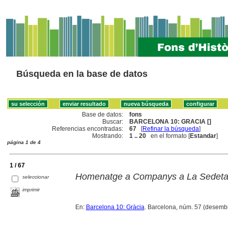
Búsqueda en la base de datos
Base de datos:
fons
Buscar:
BARCELONA 10: GRACIA []
Referencias encontradas:
67
[
Refinar la búsqueda
]
Mostrando:
1 .. 20
en el formato [
Estandar
]
página 1 de 4
1 / 67
Homenatge a Companys a La Sedet
seleccionar
imprimir
En:
Barcelona 10: Gràcia
. Barcelona, núm. 57 (desemb