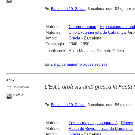
En:
Barcelona 10: Gràcia
. Barcelona, núm. 52 (gener-fe
Matèries:
Commemoració
;
Exposicions cultura
Matèries:
Unió Excursionista de Catalunya
. Grà
Àmbit:
Gràcia
- Barcelona
Cronologia:
1940 - 1990
Localització:
Arxiu Municipal Districte Gràcia
Enllaç permanent a aquest registre
9 / 67
L'Estiu urbà viu amb gresca la Festa 
seleccionar
imprimir
En:
Barcelona 10: Gràcia
. Barcelona, núm. 56 (setembre-
Matèries:
Festes majors
;
Inauguració
;
Places
Matèries:
Plaça de Rovira i Trias de Barcelona
Àmbit:
Gràcia
- Barcelona