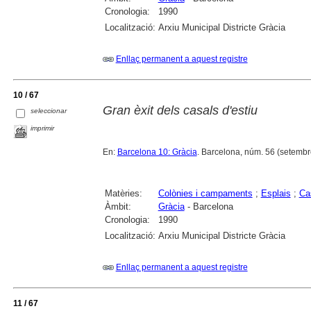
Cronologia:
1990
Localització:
Arxiu Municipal Districte Gràcia
Enllaç permanent a aquest registre
10 / 67
Gran èxit dels casals d'estiu
seleccionar
imprimir
En:
Barcelona 10: Gràcia
. Barcelona, núm. 56 (setembr
Matèries:
Colònies i campaments
;
Esplais
;
Ca
Àmbit:
Gràcia
- Barcelona
Cronologia:
1990
Localització:
Arxiu Municipal Districte Gràcia
Enllaç permanent a aquest registre
11 / 67