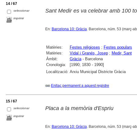
14 / 67
Sant Medir es va celebrar amb 100 t
seleccionar
imprimir
En:
Barcelona 10: Gràcia
. Barcelona, núm. 53 (març-abril
Matèries:
Festes religioses
;
Festes populars
Matèries:
Vidal i Granés, Josep
;
Medir, Sant
Àmbit:
Gràcia
- Barcelona
Cronologia:
[1990; 1830 - 1990]
Localització:
Arxiu Municipal Districte Gràcia
Enllaç permanent a aquest registre
15 / 67
Placa a la memòria d'Espriu
seleccionar
imprimir
En:
Barcelona 10: Gràcia
. Barcelona, núm. 53 (març-abr