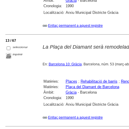
Àmbit:
Gràcia
- Barcelona
Cronologia:
1990
Localització:
Arxiu Municipal Districte Gràcia
Enllaç permanent a aquest registre
13 / 67
La Plaça del Diamant serà remodela
seleccionar
imprimir
En:
Barcelona 10: Gràcia
. Barcelona, núm. 53 (març-abr
Matèries:
Places
;
Rehabilitació de barris
;
Reno
Matèries:
Plaça del Diamant de Barcelona
Àmbit:
Gràcia
- Barcelona
Cronologia:
1990
Localització:
Arxiu Municipal Districte Gràcia
Enllaç permanent a aquest registre