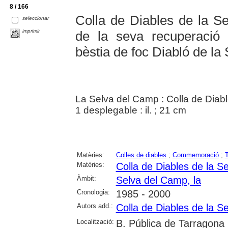
8 / 166
Colla de Diables de la S
seleccionar
imprimir
de la seva recuperació
bèstia de foc Diabló de l
La Selva del Camp : Colla de Diabl
1 desplegable : il. ; 21 cm
Matèries:
Colles de diables
;
Commemoració
;
T
Matèries:
Colla de Diables de la S
Àmbit:
Selva del Camp, la
Cronologia:
1985 - 2000
Autors add.:
Colla de Diables de la S
Localització:
B. Pública de Tarragona