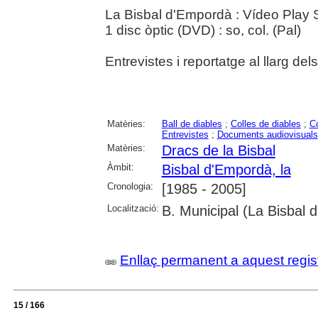
La Bisbal d'Empordà : Vídeo Play 
1 disc òptic (DVD) : so, col. (Pal)
Entrevistes i reportatge al llarg de
Matèries:
Ball de diables
;
Colles de diables
;
C
Entrevistes
;
Documents audiovisuals
Matèries:
Dracs de la Bisbal
Àmbit:
Bisbal d'Empordà, la
Cronologia:
[1985 - 2005]
Localització:
B. Municipal (La Bisbal 
Enllaç permanent a aquest regis
15 / 166