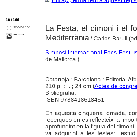
Enllaç permanent a aquest regis
18 / 166
La Festa, el dimoni i el 
seleccionar
imprimir
Mediterrània
/ Carles Barull (ed
Simposi Internacional Focs Festius
de Mallorca )
Catarroja ; Barcelona : Editorial Af
210 p. : il. ; 24 cm (
Actes de congr
Bibliografia.
ISBN 9788418618451
En aquesta cinquena jornada, com
recerques on es reflecteix la import
aprofundint en la figura del dimoni i
va adquirint a les festes: l'estudi