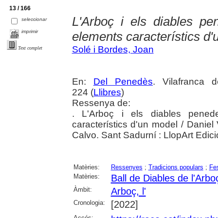
13 / 166
L'Arboç i els diables pe
seleccionar
imprimir
elements característics d
Solé i Bordes, Joan
Text complet
En:
Del Penedès
. Vilafranca 
224 (
Llibres
)
Ressenya de:
. L'Arboç i els diables pened
característics d'un model / Daniel
Calvo. Sant Sadurní : LlopArt Edic
Matèries:
Ressenyes
;
Tradicions populars
;
Fe
Matèries:
Ball de Diables de l'Arbo
Àmbit:
Arboç, l'
Cronologia:
[2022]
Accés: