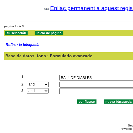
Enllaç permanent a aquest regis
página 1 de 9
Refinar la búsqueda
Base de datos
fons : Formulario avanzado
Buscar:
1
2
3
Sea
Powered