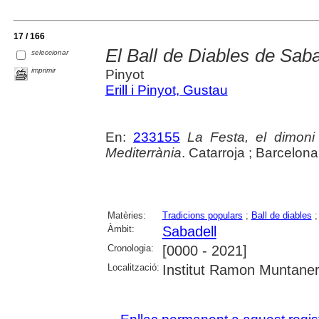
17 / 166
El Ball de Diables de Sabad
seleccionar
imprimir
Pinyot
Erill i Pinyot, Gustau
En:
233155
La Festa, el dimoni
Mediterrània
. Catarroja ; Barcelona
Matèries:
Tradicions populars
;
Ball de diables
Àmbit:
Sabadell
Cronologia:
[0000 - 2021]
Localització:
Institut Ramon Muntane