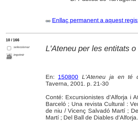
Enllaç permanent a aquest regis
10 / 166
L'Ateneu per les entitats o 
seleccionar
imprimir
En:
150800
L'Ateneu ja en té 
Taverna, 2001. p. 21-30
Conté: Excursionistes d'Alforja i 
Barceló ; Una revista Cultural : V
de niu / Vicenç Salvadó Martí ; D
Martí ; Del Ball de Diables d'Alforja.