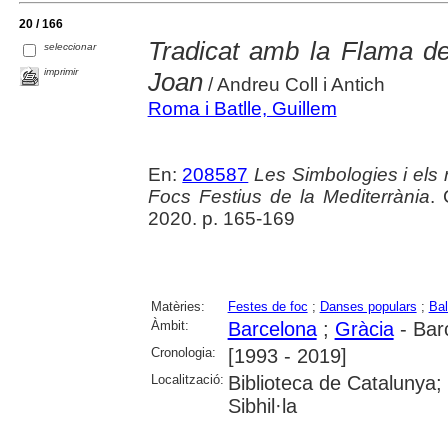
20 / 166
Tradicat amb la Flama de
seleccionar
imprimir
Joan
/ Andreu Coll i Antich
Roma i Batlle, Guillem
En:
208587
Les Simbologies i els r
Focs Festius de la Mediterrània
. 
2020. p. 165-169
Matèries:
Festes de foc
;
Danses populars
;
Bal
Àmbit:
Barcelona
;
Gràcia
- Bar
Cronologia:
[1993 - 2019]
Localització:
Biblioteca de Catalunya
Sibhil·la