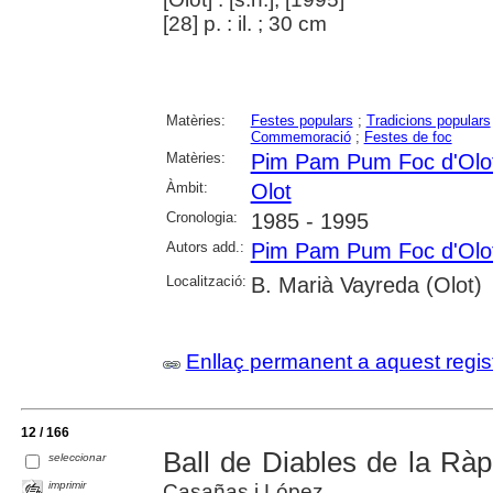
[28] p. : il. ; 30 cm
Matèries:
Festes populars
;
Tradicions populars
Commemoració
;
Festes de foc
Matèries:
Pim Pam Pum Foc d'Olo
Àmbit:
Olot
Cronologia:
1985 - 1995
Autors add.:
Pim Pam Pum Foc d'Olo
Localització:
B. Marià Vayreda (Olot)
Enllaç permanent a aquest regis
12 / 166
Ball de Diables de la Ràpit
seleccionar
imprimir
Casañas i López