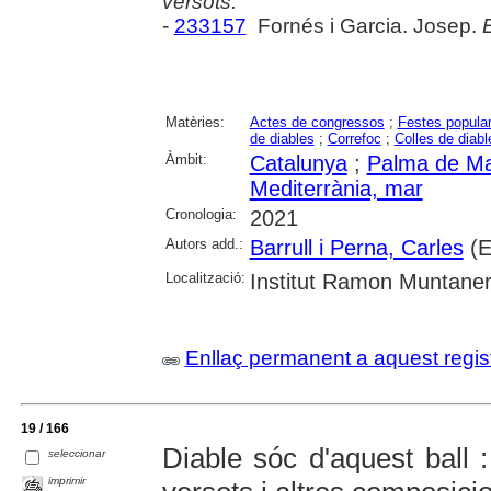
versots.
-
233157
Fornés i Garcia. Josep.
E
Matèries:
Actes de congressos
;
Festes popula
de diables
;
Correfoc
;
Colles de diabl
Àmbit:
Catalunya
;
Palma de Ma
Mediterrània, mar
Cronologia:
2021
Autors add.:
Barrull i Perna, Carles
(E
Localització:
Institut Ramon Muntane
Enllaç permanent a aquest regis
19 / 166
Diable sóc d'aquest ball :
seleccionar
imprimir