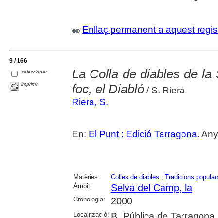
Enllaç permanent a aquest regis
9 / 166
La Colla de diables de la
seleccionar
imprimir
foc, el Diabló
/ S. Riera
Riera, S.
En:
El Punt : Edició Tarragona
. An
Matèries:
Colles de diables
;
Tradicions popular
Àmbit:
Selva del Camp, la
Cronologia:
2000
Localització:
B. Pública de Tarragona