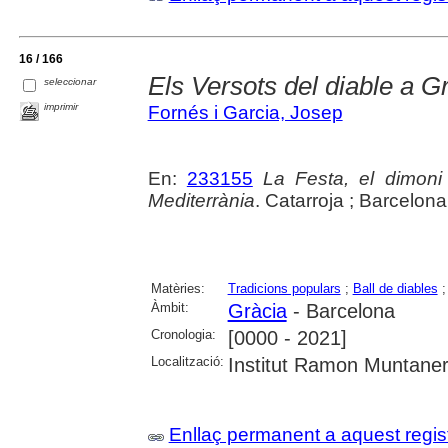
16 / 166
Els Versots del diable a G
seleccionar
imprimir
Fornés i Garcia, Josep
En:
233155
La Festa, el dimoni
Mediterrània
. Catarroja ; Barcelona
Matèries:
Tradicions populars
;
Ball de diables
Àmbit:
Gràcia
- Barcelona
Cronologia:
[0000 - 2021]
Localització:
Institut Ramon Muntane
Enllaç permanent a aquest regis