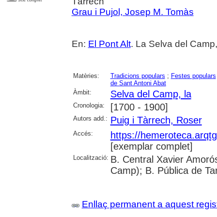
Tàrrech
Grau i Pujol, Josep M. Tomàs
En:
El Pont Alt
. La Selva del Camp,
Matèries:
Tradicions populars
;
Festes populars
de Sant Antoni Abat
Àmbit:
Selva del Camp, la
Cronologia:
[1700 - 1900]
Autors add.:
Puig i Tàrrech, Roser
Accés:
https://hemeroteca.arqt
[exemplar complet]
Localització:
B. Central Xavier Amorós
Camp); B. Pública de Ta
Enllaç permanent a aquest regis