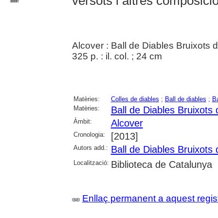
versots i altres composici
Alcover : Ball de Diables Bruixots 
325 p. : il. col. ; 24 cm
Matèries:
Colles de diables
;
Ball de diables
;
Ba
Matèries:
Ball de Diables Bruixots 
Àmbit:
Alcover
Cronologia:
[2013]
Autors add.:
Ball de Diables Bruixots 
Localització:
Biblioteca de Catalunya
Enllaç permanent a aquest regis