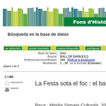
Búsqueda en la base de datos
Base de datos:
fons
Buscar:
BALL DE DIABLES []
Referencias encontradas:
166
[
Refinar la búsqueda
]
Mostrando:
1 .. 20
en el formato [
Estandar
]
página 1 de 9
1 / 166
La Festa sota el foc : el b
seleccionar
imprimir
Reus : Migdia Serveis Culturals, 2