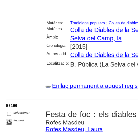
Matèries:
Tradicions populars
;
Colles de diable
Matèries:
Colla de Diables de la S
Àmbit:
Selva del Camp, la
Cronologia:
[2015]
Autors add.:
Colla de Diables de la S
Localització:
B. Pública (La Selva de
Enllaç permanent a aquest regis
6 / 166
Festa de foc : els diable
seleccionar
imprimir
Rofes Masdeu
Rofes Masdeu, Laura