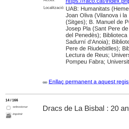
https://raco.cat/index.p
Localització:
UAB: Humanitats (Hemero
Joan Oliva (Vilanova i la
(Sitges); B. Manuel de P
Josep Pla (Sant Pere de 
del Penedès); Bibliotec
Sadurní d'Anoia); Biblio
Pere de Riudebitlles); B
Lectura de Reus; Univers
Pompeu Fabra; Universitat
Enllaç permanent a aquest regis
14 / 166
Dracs de La Bisbal : 20 a
seleccionar
imprimir