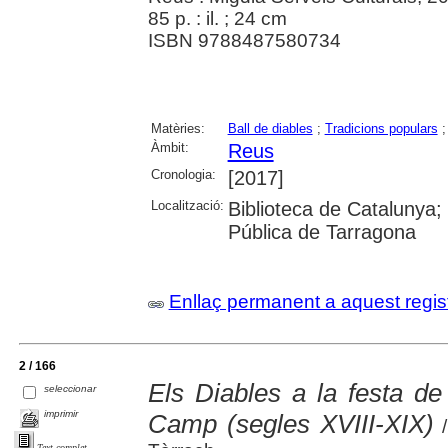
85 p. : il. ; 24 cm
ISBN 9788487580734
Matèries:
Ball de diables
;
Tradicions populars
Àmbit:
Reus
Cronologia:
[2017]
Localització:
Biblioteca de Catalunya;
Pública de Tarragona
Enllaç permanent a aquest regis
2 / 166
Els Diables a la festa de
seleccionar
imprimir
Camp (segles XVIII-XIX)
/
Text complet