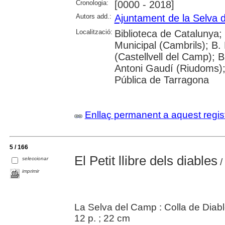
Cronologia:
[0000 - 2018]
Autors add.:
Ajuntament de la Selva 
Localització:
Biblioteca de Catalunya;
Municipal (Cambrils); B.
(Castellvell del Camp); 
Antoni Gaudí (Riudoms);
Pública de Tarragona
Enllaç permanent a aquest regis
5 / 166
El Petit llibre dels diables
seleccionar
/
imprimir
La Selva del Camp : Colla de Diab
12 p. ; 22 cm