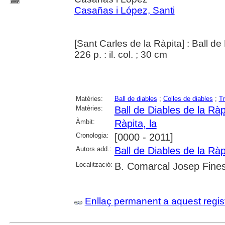
Casañas i López, Santi
[Sant Carles de la Ràpita] : Ball de
226 p. : il. col. ; 30 cm
Matèries:
Ball de diables
;
Colles de diables
;
Tr
Matèries:
Ball de Diables de la Ràp
Àmbit:
Ràpita, la
Cronologia:
[0000 - 2011]
Autors add.:
Ball de Diables de la Ràp
Localització:
B. Comarcal Josep Fines
Enllaç permanent a aquest regis