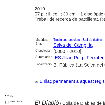
2010
57 p. : il. col. ; 30 cm + 1 disc òpt
Treball de recerca de batxillerat. Re
Matèries:
Tradicions populars
;
Ball de diables
Àmbit:
Selva del Camp, la
Cronologia:
[0000 - 2010]
Autors add.:
IES Joan Puig i Ferrater
Localització:
B. Pública (La Selva de
Enllaç permanent a aquest regis
7 / 166
El Diabló
seleccionar
/ Colla de Diables de 